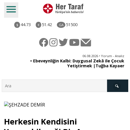
44.73
51.42
51500
$
€
GA
ya
06.08.2026 • Yorum - Analiz
rı
• Ebeveynliğin Kalbi: Duygusal Zekâ ile Çocuk
Yetiştirmek |Tuğba Kayaer
Türkiye
Herkesin Kendisini
Derkenar