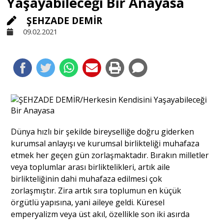
Yaşayabileceği Bir Anayasa
ŞEHZADE DEMİR
Sivil Toplum
09.02.2021
Kültür - Sanat
Ekonomi
Dünya
Dünya hızlı bir şekilde bireyselliğe doğru giderken
kurumsal anlayışı ve kurumsal birlikteliği muhafaza
Yorum - Analiz
etmek her geçen gün zorlaşmaktadır. Bırakın milletler
veya toplumlar arası birliktelikleri, artık aile
birlikteliğinin dahi muhafaza edilmesi çok
Söyleşi
zorlaşmıştır. Zira artık sıra toplumun en küçük
örgütlü yapısına, yani aileye geldi. Küresel
emperyalizm veya üst akıl, özellikle son iki asırda
Yazı Dizisi