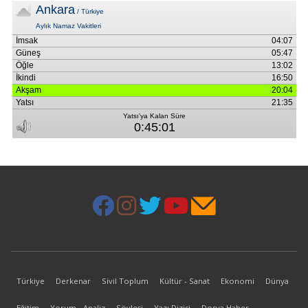
Türkiye
Derkenar
Sivil Toplum
Kültür - Sanat
Ekonomi
Dünya
Eğitim
Yorum - Analiz
Söyleşi
Yazı Dizisi
Dosya Haber