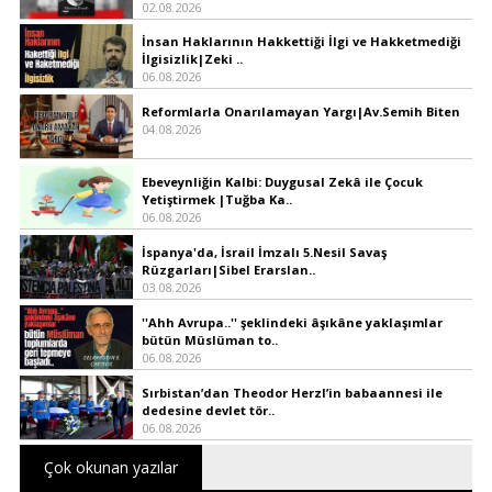
02.08.2026
İnsan Haklarının Hakkettiği İlgi ve Hakketmediği
İlgisizlik|Zeki ..
06.08.2026
Reformlarla Onarılamayan Yargı|Av.Semih Biten
04.08.2026
Ebeveynliğin Kalbi: Duygusal Zekâ ile Çocuk
Yetiştirmek |Tuğba Ka..
06.08.2026
İspanya'da, İsrail İmzalı 5.Nesil Savaş
Rüzgarları|Sibel Erarslan..
03.08.2026
''Ahh Avrupa..'' şeklindeki âşıkâne yaklaşımlar
bütün Müslüman to..
06.08.2026
Sırbistan’dan Theodor Herzl’in babaannesi ile
dedesine devlet tör..
06.08.2026
Çok okunan yazılar