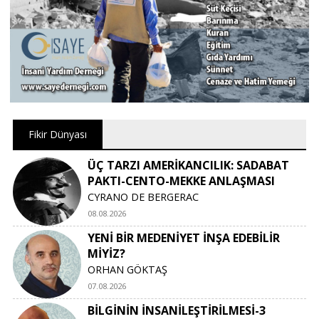
Fikir Dünyası
ÜÇ TARZI AMERİKANCILIK: SADABAT
PAKTI-CENTO-MEKKE ANLAŞMASI
CYRANO DE BERGERAC
08.08.2026
YENİ BİR MEDENİYET İNŞA EDEBİLİR
MİYİZ?
ORHAN GÖKTAŞ
07.08.2026
BİLGİNİN İNSANİLEŞTİRİLMESİ-3