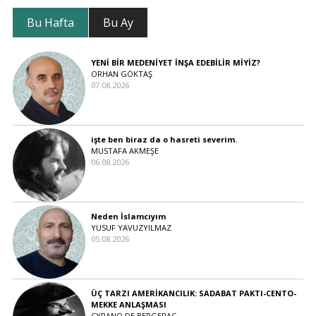
Bu Hafta
Bu Ay
YENİ BİR MEDENİYET İNŞA EDEBİLİR MİYİZ?
ORHAN GÖKTAŞ
07.08.2026
işte ben biraz da o hasreti severim.
MUSTAFA AKMEŞE
06.08.2026
Neden İslamcıyım
YUSUF YAVUZYILMAZ
05.08.2026
ÜÇ TARZI AMERİKANCILIK: SADABAT PAKTI-CENTO-
MEKKE ANLAŞMASI
CYRANO DE BERGERAC