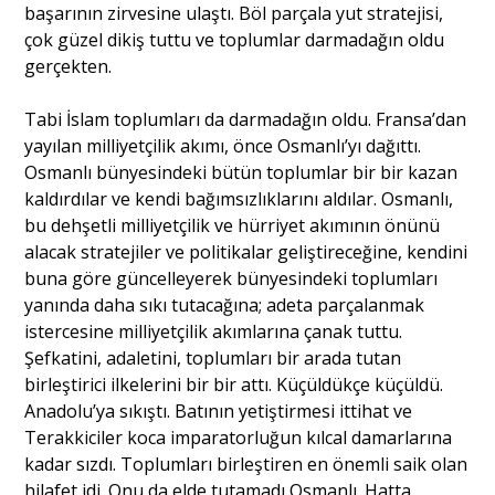
başarının zirvesine ulaştı. Böl parçala yut stratejisi,
çok güzel dikiş tuttu ve toplumlar darmadağın oldu
Portre
gerçekten.
Tabi İslam toplumları da darmadağın oldu. Fransa’dan
Yazarlar
yayılan milliyetçilik akımı, önce Osmanlı’yı dağıttı.
Osmanlı bünyesindeki bütün toplumlar bir bir kazan
kaldırdılar ve kendi bağımsızlıklarını aldılar. Osmanlı,
bu dehşetli milliyetçilik ve hürriyet akımının önünü
alacak stratejiler ve politikalar geliştireceğine, kendini
Eğitim
buna göre güncelleyerek bünyesindeki toplumları
yanında daha sıkı tutacağına; adeta parçalanmak
Dosya Haber
istercesine milliyetçilik akımlarına çanak tuttu.
Şefkatini, adaletini, toplumları bir arada tutan
Ankara Analiz
birleştirici ilkelerini bir bir attı. Küçüldükçe küçüldü.
Anadolu’ya sıkıştı. Batının yetiştirmesi ittihat ve
Sağlık
Terakkiciler koca imparatorluğun kılcal damarlarına
kadar sızdı. Toplumları birleştiren en önemli saik olan
hilafet idi. Onu da elde tutamadı Osmanlı. Hatta