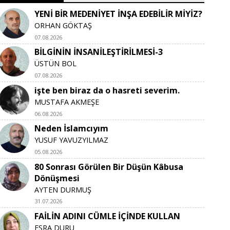
YENİ BİR MEDENİYET İNŞA EDEBİLİR MİYİZ?
ORHAN GÖKTAŞ
07.08.2026
BİLGİNİN İNSANİLEŞTİRİLMESİ-3
ÜSTÜN BOL
07.08.2026
işte ben biraz da o hasreti severim.
MUSTAFA AKMEŞE
06.08.2026
Neden İslamcıyım
YUSUF YAVUZYILMAZ
05.08.2026
80 Sonrası Görülen Bir Düşün Kâbusa
Dönüşmesi
AYTEN DURMUŞ
31.07.2026
FAİLİN ADINI CÜMLE İÇİNDE KULLAN
ESRA DURU