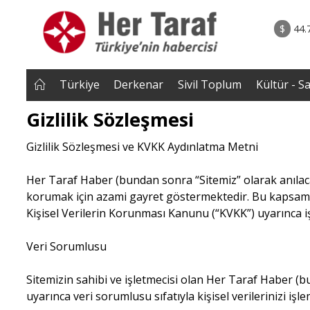
rum - Analiz
07.08.2026 • Tü
Edildi? |
• Türkiye, Pakistan ve Suudi Arabistan imzayı a
$
44.
NEROĞLU
Mekke Anlaşması yürürlüğe g
Türkiye
Derkenar
Sivil Toplum
Kültür - S
Gizlilik Sözleşmesi
Gizlilik Sözleşmesi ve KVKK Aydınlatma Metni
Her Taraf Haber (bundan sonra “Sitemiz” olarak anılacaktır
korumak için azami gayret göstermektedir. Bu kapsamda, 
Kişisel Verilerin Korunması Kanunu (“KVKK”) uyarınca iş
Veri Sorumlusu
Sitemizin sahibi ve işletmecisi olan Her Taraf Haber (b
uyarınca veri sorumlusu sıfatıyla kişisel verilerinizi işlem