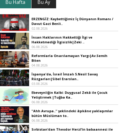
Bu Hafta
Bu Ay
ERZENGİZ: Kaybettiğimiz İç Dünyanın Romanı /
Davut Gazi Benli..
02.08.2026
İnsan Haklarının Hakkettiği İlgi ve
Hakketmediği İlgisizlik|Zeki ..
06.08.2026
Reformlarla Onarılamayan Yargı|Av.Semih
Biten
04.08.2026
İspanya'da, İsrail İmzalı 5.Nesil Savaş
Rüzgarları|Sibel Erarslan..
03.08.2026
Ebeveynliğin Kalbi: Duygusal Zekâ ile Çocuk
Yetiştirmek |Tuğba Ka..
06.08.2026
''Ahh Avrupa..'' şeklindeki âşıkâne yaklaşımlar
bütün Müslüman to..
06.08.2026
Sırbistan’dan Theodor Herzl’in babaannesi ile