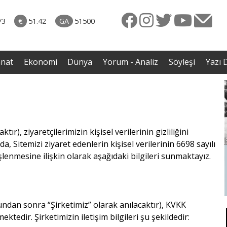
rkiye
07.08.2026 • Dünya
ttı!
• Gannuşi'nin serbest bırakılması için çağrı
73
€
51.42
GA
51500
irdi
anat
Ekonomi
Dünya
Yorum - Analiz
Söyleşi
Yazı D
), ziyaretçilerimizin kişisel verilerinin gizliliğini
Sitemizi ziyaret edenlerin kişisel verilerinin 6698 sayılı
lenmesine ilişkin olarak aşağıdaki bilgileri sunmaktayız.
undan sonra “Şirketimiz” olarak anılacaktır), KVKK
ektedir. Şirketimizin iletişim bilgileri şu şekildedir: