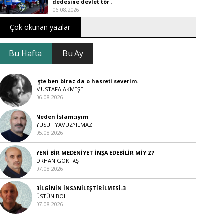
dedesine devlet tör..
06.08.2026
Çok okunan yazılar
Bu Hafta
Bu Ay
işte ben biraz da o hasreti severim.
MUSTAFA AKMEŞE
06.08.2026
Neden İslamcıyım
YUSUF YAVUZYILMAZ
05.08.2026
YENİ BİR MEDENİYET İNŞA EDEBİLİR MİYİZ?
ORHAN GÖKTAŞ
07.08.2026
BİLGİNİN İNSANİLEŞTİRİLMESİ-3
ÜSTÜN BOL
07.08.2026