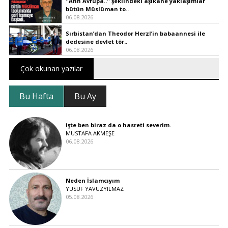
''Ahh Avrupa..'' şeklindeki âşıkâne yaklaşımlar
bütün Müslüman to..
06.08.2026
Sırbistan’dan Theodor Herzl’in babaannesi ile
dedesine devlet tör..
06.08.2026
Çok okunan yazılar
Bu Hafta
Bu Ay
işte ben biraz da o hasreti severim.
MUSTAFA AKMEŞE
06.08.2026
Neden İslamcıyım
YUSUF YAVUZYILMAZ
05.08.2026