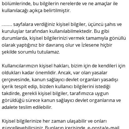
bölümlerinde, bu bilgilerin nerelerde ve ne amaçlar ile
kullanılacağı açıkça belirtilmiştir.
Portre
………. sayfalara verdiğiniz kişisel bilgiler, üçüncü şahıs ve
kuruluşlar tarafından kullanılabilmektedir. Bu gibi
Yazarlar
durumlarda, kişisel bilgilerinizi vermek tamamıyla gönüllü
olarak yaptığınız bir davranış olur ve İzlesene hiçbir
şekilde sorumlu tutulamaz.
Kullanıcılarımızın kişisel hakları, bizim için de kendileri için
Eğitim
oldukları kadar önemlidir. Ancak, var olan yasalar
çerçevesinde, kanun sağlayıcı devlet organları yasadışı
Dosya Haber
içerik tespit edip, bizden kullanıcı bilgilerini istediği
takdirde, gerekli kişisel bilgiler, tarafımızca uygun
Ankara Analiz
görüldüğü sürece kanun sağlayıcı devlet organlarına ve
adalete teslim edilebilir.
Sağlık
Kişisel bilgilerinize her zaman ulaşabilir ve onları
güncelleyebilirsiniz. Bunların içerisinde, e-posta/e-mail