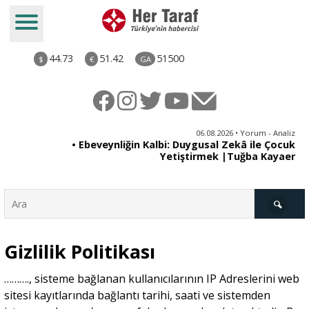
44.73
51.42
51500
$
€
GA
ya
06.08.2026 • Yorum - Analiz
rı
• Ebeveynliğin Kalbi: Duygusal Zekâ ile Çocuk
Yetiştirmek |Tuğba Kayaer
Gizlilik Politikası
Türkiye
………., sisteme bağlanan kullanıcılarının IP Adreslerini web
sitesi kayıtlarında bağlantı tarihi, saati ve sistemden
Derkenar