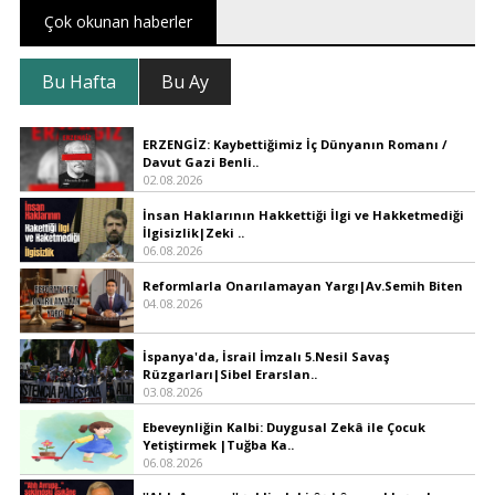
Çok okunan haberler
Bu Hafta
Bu Ay
ERZENGİZ: Kaybettiğimiz İç Dünyanın Romanı /
Davut Gazi Benli..
02.08.2026
İnsan Haklarının Hakkettiği İlgi ve Hakketmediği
İlgisizlik|Zeki ..
06.08.2026
Reformlarla Onarılamayan Yargı|Av.Semih Biten
04.08.2026
İspanya'da, İsrail İmzalı 5.Nesil Savaş
Rüzgarları|Sibel Erarslan..
03.08.2026
Ebeveynliğin Kalbi: Duygusal Zekâ ile Çocuk
Yetiştirmek |Tuğba Ka..
06.08.2026