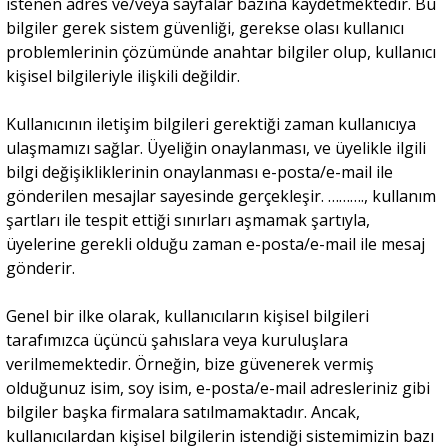
istenen adres ve/veya sayfalar bazına kaydetmektedir. Bu
bilgiler gerek sistem güvenliği, gerekse olası kullanıcı
Sivil Toplum
problemlerinin çözümünde anahtar bilgiler olup, kullanıcı
kişisel bilgileriyle ilişkili değildir.
Kültür - Sanat
Kullanıcının iletişim bilgileri gerektiği zaman kullanıcıya
ulaşmamızı sağlar. Üyeliğin onaylanması, ve üyelikle ilgili
bilgi değişikliklerinin onaylanması e-posta/e-mail ile
Ekonomi
gönderilen mesajlar sayesinde gerçekleşir. ………., kullanım
şartları ile tespit ettiği sınırları aşmamak şartıyla,
üyelerine gerekli olduğu zaman e-posta/e-mail ile mesaj
Dünya
gönderir.
Yorum - Analiz
Genel bir ilke olarak, kullanıcıların kişisel bilgileri
tarafımızca üçüncü şahıslara veya kuruluşlara
verilmemektedir. Örneğin, bize güvenerek vermiş
Söyleşi
olduğunuz isim, soy isim, e-posta/e-mail adresleriniz gibi
bilgiler başka firmalara satılmamaktadır. Ancak,
kullanıcılardan kişisel bilgilerin istendiği sistemimizin bazı
Yazı Dizisi