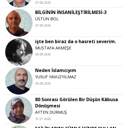
07.08.2026
BİLGİNİN İNSANİLEŞTİRİLMESİ-3
ÜSTÜN BOL
07.08.2026
işte ben biraz da o hasreti severim.
MUSTAFA AKMEŞE
06.08.2026
Neden İslamcıyım
YUSUF YAVUZYILMAZ
05.08.2026
80 Sonrası Görülen Bir Düşün Kâbusa
Dönüşmesi
AYTEN DURMUŞ
31.07.2026