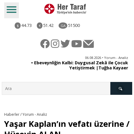
44.73
51.42
51500
$
€
GA
ya
06.08.2026 • Yorum - Analiz
rı
• Ebeveynliğin Kalbi: Duygusal Zekâ ile Çocuk
Yetiştirmek |Tuğba Kayaer
Türkiye
Haberler / Yorum - Analiz
Yaşar Kaplan’ın vefatı üzerine /
Derkenar