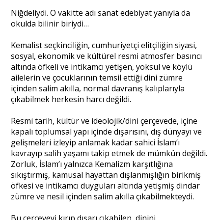
Niğdeliydi. O vakitte adı sanat edebiyat yanıyla da
okulda bilinir biriydi…
Kemalist seçkinciliğin, cumhuriyetçi elitçiliğin siyasi,
sosyal, ekonomik ve kültürel resmi atmosfer basıncı
altında öfkeli ve intikamcı yetişen, yoksul ve köylü
ailelerin ve çocuklarının temsil ettiği dini zümre
içinden salim akılla, normal davranış kalıplarıyla
çıkabilmek herkesin harcı değildi.
Resmi tarih, kültür ve ideolojik/dini çerçevede, içine
kapalı toplumsal yapı içinde dışarısını, dış dünyayı ve
gelişmeleri izleyip anlamak kadar sahici İslam’ı
kavrayıp salih yaşamı takip etmek de mümkün değildi.
Zorluk, İslam’ı yalnızca Kemalizm karşıtlığına
sıkıştırmış, kamusal hayattan dışlanmışlığın birikmiş
öfkesi ve intikamcı duyguları altında yetişmiş dindar
zümre ve nesil içinden salim akılla çıkabilmekteydi.
Bu çerçeveyi kırıp dışarı çıkabilen, dinini