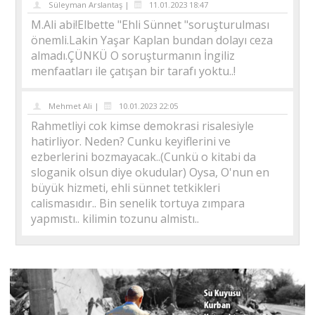
Süleyman Arslantaş |
11.01.2023 18:47
M.Ali abi!Elbette "Ehli Sünnet "soruşturulması
önemli.Lakin Yaşar Kaplan bundan dolayı ceza
almadı.ÇÜNKÜ O soruşturmanın İngiliz
menfaatları ile çatışan bir tarafı yoktu..!
Mehmet Ali |
10.01.2023 22:05
Rahmetliyi cok kimse demokrasi risalesiyle
hatirliyor. Neden? Cunku keyiflerini ve
ezberlerini bozmayacak..(Cunkü o kitabi da
sloganik olsun diye okudular) Oysa, O'nun en
büyük hizmeti, ehli sünnet tetkikleri
calismasıdır.. Bin senelik tortuya zımpara
yapmıstı.. kilimin tozunu almistı..