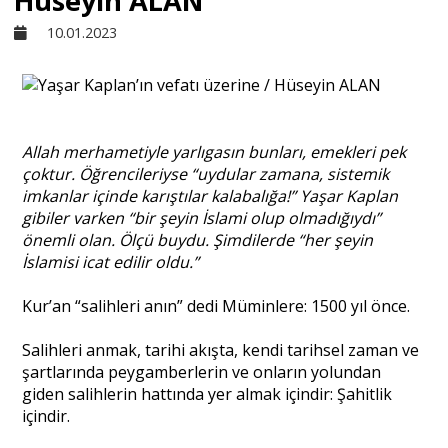
Hüseyin ALAN
10.01.2023
Sivil Toplum
Kültür - Sanat
Allah merhametiyle yarlıgasın bunları, emekleri pek
çoktur. Öğrencileriyse “uydular zamana, sistemik
Ekonomi
imkanlar içinde karıştılar kalabalığa!” Yaşar Kaplan
gibiler varken “bir şeyin İslami olup olmadığıydı”
önemli olan. Ölçü buydu. Şimdilerde “her şeyin
Dünya
İslamisi icat edilir oldu.”
Kur’an “salihleri anın” dedi Müminlere: 1500 yıl önce.
Yorum - Analiz
Salihleri anmak, tarihi akışta, kendi tarihsel zaman ve
şartlarında peygamberlerin ve onların yolundan
Söyleşi
giden salihlerin hattında yer almak içindir: Şahitlik
içindir.
Yazı Dizisi