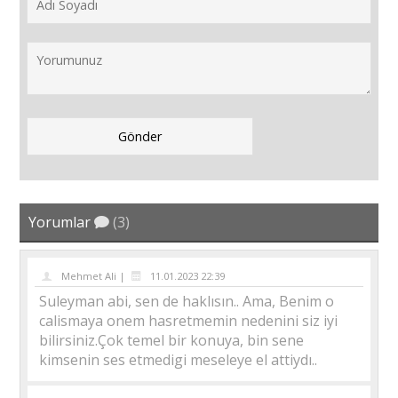
Yorumlar
(3)
Mehmet Ali |
11.01.2023 22:39
Suleyman abi, sen de haklısın.. Ama, Benim o
calismaya onem hasretmemin nedenini siz iyi
bilirsiniz.Çok temel bir konuya, bin sene
kimsenin ses etmedigi meseleye el attiydı..