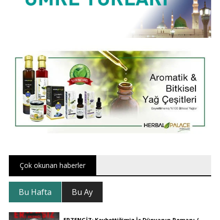
Çok okunan haberler
Bu Hafta
Bu Ay
ERZENGİZ: Kaybettiğimiz İç Dünyanın Romanı /