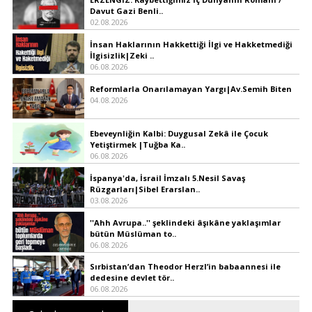
Davut Gazi Benli..
02.08.2026
İnsan Haklarının Hakkettiği İlgi ve Hakketmediği
İlgisizlik|Zeki ..
06.08.2026
Reformlarla Onarılamayan Yargı|Av.Semih Biten
04.08.2026
Ebeveynliğin Kalbi: Duygusal Zekâ ile Çocuk
Yetiştirmek |Tuğba Ka..
06.08.2026
İspanya'da, İsrail İmzalı 5.Nesil Savaş
Rüzgarları|Sibel Erarslan..
03.08.2026
''Ahh Avrupa..'' şeklindeki âşıkâne yaklaşımlar
bütün Müslüman to..
06.08.2026
Sırbistan’dan Theodor Herzl’in babaannesi ile
dedesine devlet tör..
06.08.2026