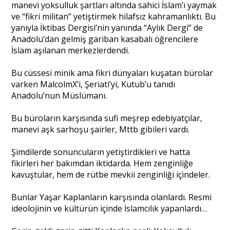
manevi yoksulluk şartları altında sahici İslam’ı yaymak
ve “fikri militan” yetiştirmek hilafsız kahramanlıktı. Bu
yanıyla İktibas Dergisi’nin yanında “Aylık Dergi” de
Anadolu’dan gelmiş gariban kasabalı öğrencilere
İslam aşılanan merkezlerdendi.
Bu cüssesi minik ama fikri dünyaları kuşatan bürolar
varken MalcolmX’i, Şeriati’yi, Kutub’u tanıdı
Anadolu’nun Müslümanı.
Bu büroların karşısında sufi meşrep edebiyatçılar,
manevi aşk sarhoşu şairler, Mttb gibileri vardı.
Şimdilerde sonuncuların yetiştirdikleri ve hatta
fikirleri her bakımdan iktidarda. Hem zenginliğe
kavuştular, hem de rütbe mevkii zenginliği içindeler.
Bunlar Yaşar Kaplanların karşısında olanlardı. Resmi
ideolojinin ve kültürün içinde İslamcılık yapanlardı…