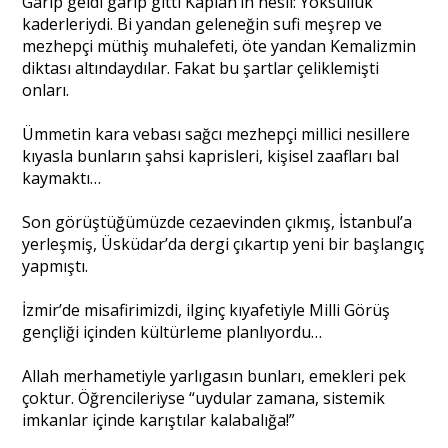
Garip geldi garip gitti Kaplan’ın nesli: Yoksulluk
kaderleriydi. Bi yandan geleneğin sufi meşrep ve
mezhepçi müthiş muhalefeti, öte yandan Kemalizmin
diktası altındaydılar. Fakat bu şartlar çeliklemişti
onları.
Ümmetin kara vebası sağcı mezhepçi millici nesillere
kıyasla bunların şahsi kaprisleri, kişisel zaafları bal
kaymaktı…
Son görüştüğümüzde cezaevinden çıkmış, İstanbul’a
yerleşmiş, Üsküdar’da dergi çıkartıp yeni bir başlangıç
yapmıştı.
İzmir’de misafirimizdi, ilginç kıyafetiyle Milli Görüş
gençliği içinden kültürleme planlıyordu…
Allah merhametiyle yarlıgasın bunları, emekleri pek
çoktur. Öğrencileriyse “uydular zamana, sistemik
imkanlar içinde karıştılar kalabalığa!”