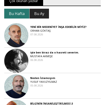
Çok okunan yazılar
Bu Hafta
Bu Ay
YENİ BİR MEDENİYET İNŞA EDEBİLİR MİYİZ?
ORHAN GÖKTAŞ
07.08.2026
işte ben biraz da o hasreti severim.
MUSTAFA AKMEŞE
06.08.2026
Neden İslamcıyım
YUSUF YAVUZYILMAZ
05.08.2026
BİLGİNİN İNSANİLEŞTİRİLMESİ-3