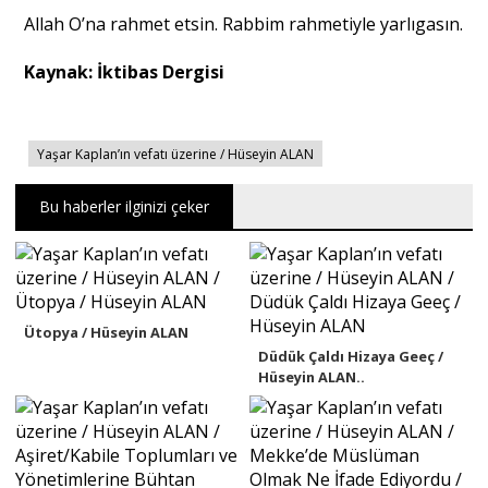
Allah O’na rahmet etsin. Rabbim rahmetiyle yarlıgasın.
Kaynak: İktibas Dergisi
Yaşar Kaplan’ın vefatı üzerine / Hüseyin ALAN
Bu haberler ilginizi çeker
Ütopya / Hüseyin ALAN
Düdük Çaldı Hizaya Geeç /
Hüseyin ALAN..