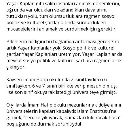
Yaşar Kaplan gibi salih insanları anmak, dönemlerini,
uğrunda var oldukları ve adandıkları davalarını,
tuttukları yolu, tüm olumsuzluklara rağmen sosyo
Portre
politik ve kültürel şartlar altında sürdürdükleri
mücadelelerini anlamak ve sürdürmek için gerektir.
Yazarlar
Bilenlerin bildiğini bu bağlamda anlatması gerek zira
artık Yaşar Kaplanlar yok. Sosyo politik ve kültürel
şartlar Yaşar Kaplanları üretmiyor, Yaşar Kaplanlar da
mevcut sosyo politik ve kültürel şartlara rağmen artık
çıkmıyor…
Eğitim
Kayseri İmam Hatip okulunda 2. sınıftaydım o 6.
Dosya Haber
sınıftayken. 6 ve 7. sınıfı birlikte verip mezun olmuş,
lise son sınıf okuyarak istediği üniversiteye girmişti.
Ankara Analiz
O yıllarda İmam Hatip okulu mezunlarına ciddiye alınır
Sağlık
üniversitelerin kapıları kapalıydı: İslam Enstitüsü’ne
gitmek, “cenaze yıkayacak, namazları kıldıracak hoca”
boşluğunu doldurmak zorunluydu!