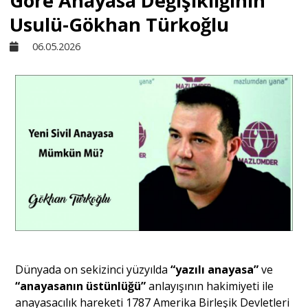
Göre Anayasa Değişikliğinin
Usulü-Gökhan Türkoğlu
Sivil Toplum
06.05.2026
Kültür - Sanat
Ekonomi
Dünya
Yorum - Analiz
Söyleşi
Dünyada on sekizinci yüzyılda
“yazılı anayasa”
ve
“anayasanın üstünlüğü”
anlayışının hakimiyeti ile
anayasacılık hareketi 1787 Amerika Birleşik Devletleri
Yazı Dizisi