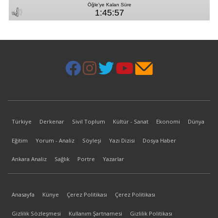
Türkiye
Derkenar
Sivil Toplum
Kültür - Sanat
Ekonomi
Dünya
Eğitim
Yorum - Analiz
Söyleşi
Yazı Dizisi
Dosya Haber
Ankara Analiz
Sağlık
Portre
Yazarlar
Anasayfa
Künye
Çerez Politikası
Çerez Politikası
Gizlilik Sözleşmesi
Kullanım Şartnamesi
Gizlilik Politikası