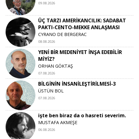
09.08.2026
ÜÇ TARZI AMERİKANCILIK: SADABAT
PAKTI-CENTO-MEKKE ANLAŞMASI
CYRANO DE BERGERAC
08.08.2026
YENİ BİR MEDENİYET İNŞA EDEBİLİR
MİYİZ?
ORHAN GÖKTAŞ
07.08.2026
BİLGİNİN İNSANİLEŞTİRİLMESİ-3
ÜSTÜN BOL
07.08.2026
işte ben biraz da o hasreti severim.
MUSTAFA AKMEŞE
06.08.2026