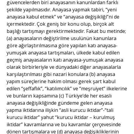
güvencelerden biri anayasanın kanunlardan farklı
şekilde yapılmasıdır. Anayasa yapmak tabiri, “yeni
anayasa kabul etmek” ve “anayasa değişikliği”ni de
içermektedir. Çok geniş bir konu olup, birçok alt
başlığı tartışmayı gerektirmektedir. Fakat bu metinde;
(a) anayasaların değiştirilme usulünün kanunlara
göre ağırlaştırılmasına göre yapılan katı anayasa-
yumuşak anayasa tartışmaları, ülkede kabul edilen
geçmiş anayasaların katı anayasa-yumuşak anayasa
olarak birbirleriyle ve dünyadaki diğer anayasalarla
karşılaştırılması gibi nazari konulara (b) anayasa
yapım süreçlerine hakim olması gerek şart kabul
edilen “şeffaflık”, “katılımcılık” ve “meşruiyet” ilkelerine
ve bunların kapsamına (c) Türkiye’de her esaslı
anayasa değişikliğinde gündeme gelen anayasa
yapma iktidarına ilişkin “asli kurucu iktidar”-“tali
kurucu iktidar” yahut “kurucu iktidar – kurulmuş
iktidar” kavramlarına ve bu kavramlar çerçevesinde
dönen tartışmalara ve (d) anayasa değişikliklerinin