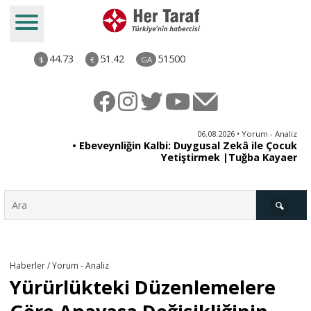
44.73
51.42
51500
$
€
GA
ya
06.08.2026 • Yorum - Analiz
rı
• Ebeveynliğin Kalbi: Duygusal Zekâ ile Çocuk
Yetiştirmek |Tuğba Kayaer
Türkiye
Haberler / Yorum - Analiz
Yürürlükteki Düzenlemelere
Derkenar