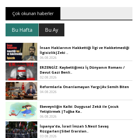
Çok okunan haberler
Bu Hafta
Bu Ay
İnsan Haklarının Hakkettiği İlgi ve Hakketmediği
İlgisizlik|Zeki ..
06.08.2026
ERZENGİZ: Kaybettiğimiz İç Dünyanın Romanı /
Davut Gazi Benli..
02.08.2026
Reformlarla Onarılamayan Yargı|Av.Semih Biten
04.08.2026
Ebeveynliğin Kalbi: Duygusal Zekâ ile Çocuk
Yetiştirmek |Tuğba Ka..
06.08.2026
İspanya'da, İsrail İmzalı 5.Nesil Savaş
Rüzgarları|Sibel Erarslan..
03.08.2026