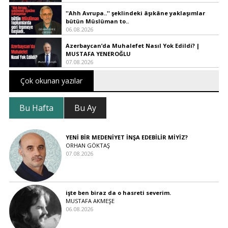
''Ahh Avrupa..'' şeklindeki âşıkâne yaklaşımlar
bütün Müslüman to..
06.08.2026
Azerbaycan’da Muhalefet Nasıl Yok Edildi? |
MUSTAFA YENEROĞLU
07.08.2026
Çok okunan yazılar
Bu Hafta
Bu Ay
YENİ BİR MEDENİYET İNŞA EDEBİLİR MİYİZ?
ORHAN GÖKTAŞ
07.08.2026
işte ben biraz da o hasreti severim.
MUSTAFA AKMEŞE
06.08.2026