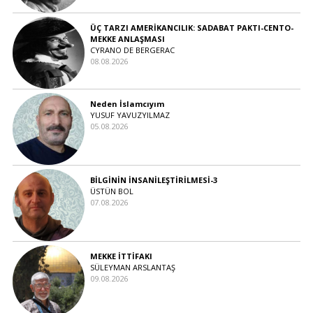
ÜÇ TARZI AMERİKANCILIK: SADABAT PAKTI-CENTO-
MEKKE ANLAŞMASI
CYRANO DE BERGERAC
08.08.2026
Neden İslamcıyım
YUSUF YAVUZYILMAZ
05.08.2026
BİLGİNİN İNSANİLEŞTİRİLMESİ-3
ÜSTÜN BOL
07.08.2026
MEKKE İTTİFAKI
SÜLEYMAN ARSLANTAŞ
09.08.2026