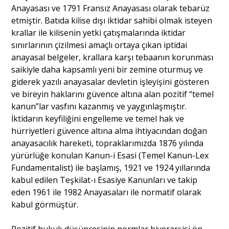
Anayasası ve 1791 Fransız Anayasası olarak tebarüz
etmiştir. Batıda kilise dışı iktidar sahibi olmak isteyen
Portre
krallar ile kilisenin yetki çatışmalarında iktidar
sınırlarının çizilmesi amaçlı ortaya çıkan iptidai
anayasal belgeler, krallara karşı tebaanın korunması
Yazarlar
saikiyle daha kapsamlı yeni bir zemine oturmuş ve
giderek yazılı anayasalar devletin işleyişini gösteren
ve bireyin haklarını güvence altına alan pozitif “temel
kanun”lar vasfını kazanmış ve yaygınlaşmıştır.
İktidarın keyfiliğini engelleme ve temel hak ve
Eğitim
hürriyetleri güvence altına alma ihtiyacından doğan
anayasacılık hareketi, topraklarımızda 1876 yılında
Dosya Haber
yürürlüğe konulan Kanun-i Esasi (Temel Kanun-Lex
Fundamentalist) ile başlamış, 1921 ve 1924 yıllarında
Ankara Analiz
kabul edilen Teşkilat-ı Esasiye Kanunları ve takip
eden 1961 ile 1982 Anayasaları ile normatif olarak
Sağlık
kabul görmüştür.