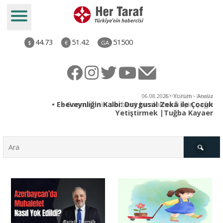
44.73
51.42
51500
$
€
GA
ya
06.08.2026 • Yorum - Analiz
rı
• Ebeveynliğin Kalbi: Duygusal Zekâ ile Çocuk
Yetiştirmek |Tuğba Kayaer
Türkiye
Derkenar