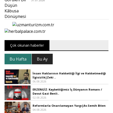
31.07.2026
Çok okunan haberler
Bu Hafta
Bu Ay
İnsan Haklarının Hakkettiği İlgi ve Hakketmediği
İlgisizlik|Zeki ..
06.08.2026
ERZENGİZ: Kaybettiğimiz İç Dünyanın Romanı /
Davut Gazi Benli..
02.08.2026
Reformlarla Onarılamayan Yargı|Av.Semih Biten
04.08.2026