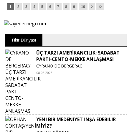
1
2
3
4
5
6
7
8
9
10
Fikir Dünyası
ÜÇ TARZI AMERİKANCILIK: SADABAT
PAKTI-CENTO-MEKKE ANLAŞMASI
CYRANO DE BERGERAC
08.08.2026
YENİ BİR MEDENİYET İNŞA EDEBİLİR
MİYİZ?