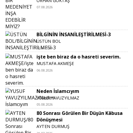
ORHAN GÖKTAŞ
07.08.2026
BİLGİNİN İNSANİLEŞTİRİLMESİ-3
ÜSTÜN BOL
07.08.2026
işte ben biraz da o hasreti severim.
MUSTAFA AKMEŞE
06.08.2026
Neden İslamcıyım
YUSUF YAVUZYILMAZ
05.08.2026
80 Sonrası Görülen Bir Düşün Kâbusa
Dönüşmesi
AYTEN DURMUŞ