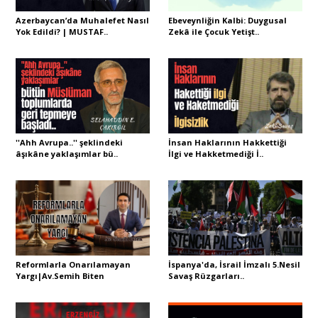
Azerbaycan’da Muhalefet Nasıl
Ebeveynliğin Kalbi: Duygusal
Yok Edildi? | MUSTAF..
Zekâ ile Çocuk Yetişt..
Sivil Toplum
Kültür - Sanat
Ekonomi
''Ahh Avrupa..'' şeklindeki
İnsan Haklarının Hakkettiği
âşıkâne yaklaşımlar bü..
İlgi ve Hakketmediği İ..
Dünya
Yorum - Analiz
Söyleşi
Reformlarla Onarılamayan
İspanya'da, İsrail İmzalı 5.Nesil
Yargı|Av.Semih Biten
Savaş Rüzgarları..
Yazı Dizisi