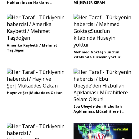
Hakları İnsan Haklarıd..
Mİ|KEVSER KIRAN
Amerika Kaybetti / Mehmet
Taşdöğen
Mehmed Göktaş:Suud’un
kitabında Hüseyin yoktur..
Hayır ve Şer|Mukaddes Özkan
Ebu Ubeyde'den Hizbullah
Açıklaması: Mücahitlere S..