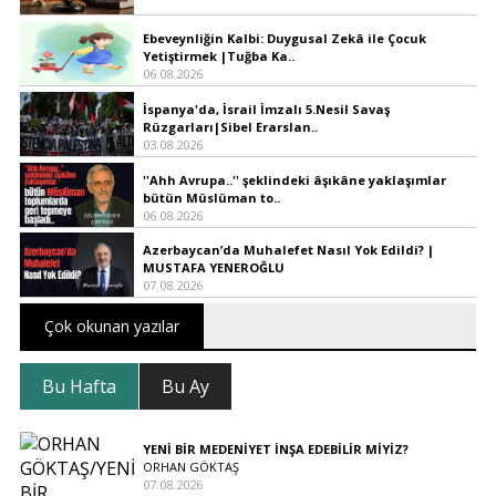
Ebeveynliğin Kalbi: Duygusal Zekâ ile Çocuk
Yetiştirmek |Tuğba Ka..
06.08.2026
İspanya'da, İsrail İmzalı 5.Nesil Savaş
Rüzgarları|Sibel Erarslan..
03.08.2026
''Ahh Avrupa..'' şeklindeki âşıkâne yaklaşımlar
bütün Müslüman to..
06.08.2026
Azerbaycan’da Muhalefet Nasıl Yok Edildi? |
MUSTAFA YENEROĞLU
07.08.2026
Çok okunan yazılar
Bu Hafta
Bu Ay
YENİ BİR MEDENİYET İNŞA EDEBİLİR MİYİZ?
ORHAN GÖKTAŞ
07.08.2026