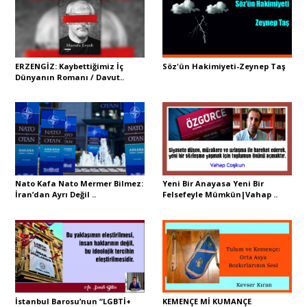
Portre
ERZENGİZ: Kaybettiğimiz İç
Söz'ün Hakimiyeti-Zeynep Taş
Dünyanın Romanı / Davut..
Yazarlar
Eğitim
Nato Kafa Nato Mermer Bilmez:
Yeni Bir Anayasa Yeni Bir
İran’dan Ayrı Değil ..
Felsefeyle Mümkün|Vahap ..
Dosya Haber
Ankara Analiz
Sağlık
İstanbul Barosu’nun “LGBTİ+
KEMENÇE Mİ KUMANÇE