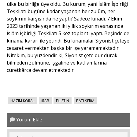
ülke bu birliğe üye oldu. Bu kurum, yani İslâm İşbirliği
Teşkilatı bugüne kadar yaşanan her zulüm, her
soykırım karşısında ne yaptı? Sadece kınadı. 7 Ekim
2023 tarihinde yaşanan iki yıllık soykırım esnasında
İslâm İşbirliği Teşkilatı 5 kez toplantı yaptı. Beşinde de
kınama kararı ile yetindi. Bu kınamalar Siyonist çeteye
cesaret vermekten başka bir işe yaramamaktadır.
Nitekim, bu yüzdendir ki, Siyonist çete dur durak
bilmeden zulmüne, işgaline ve katliamlarına
cüretkârca devam etmektedir.
HAZIM KORAL
İRAB
FİLİSTİN
BATI ŞERİA
Yorum Ekle