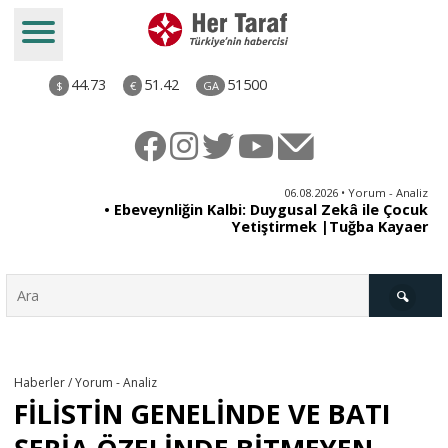
44.73
51.42
51500
$
€
GA
ya
06.08.2026 • Yorum - Analiz
rı
• Ebeveynliğin Kalbi: Duygusal Zekâ ile Çocuk
Yetiştirmek |Tuğba Kayaer
Türkiye
Haberler / Yorum - Analiz
FİLİSTİN GENELİNDE VE BATI
Derkenar