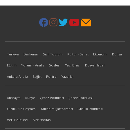
Türkiye
Derkenar
Sivil Toplum
Kültür - Sanat
Ekonomi
Dünya
Eğitim
Yorum - Analiz
Söyleşi
Yazı Dizisi
Dosya Haber
Ankara Analiz
Sağlık
Portre
Yazarlar
Anasayfa
Künye
Çerez Politikası
Çerez Politikası
Gizlilik Sözleşmesi
Kullanım Şartnamesi
Gizlilik Politikası
Veri Politikası
Site Haritası