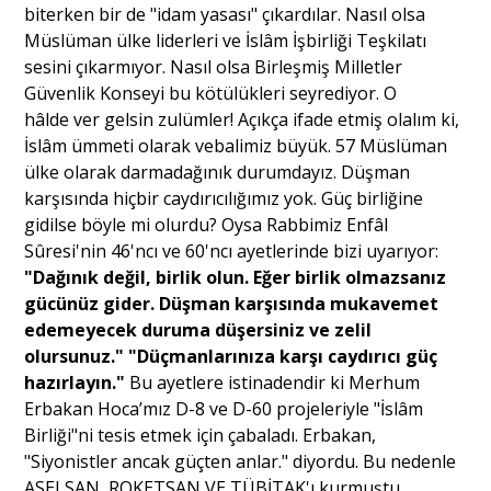
biterken bir de "idam yasası" çıkardılar. Nasıl olsa
Müslüman ülke liderleri ve İslâm İşbirliği Teşkilatı
sesini çıkarmıyor. Nasıl olsa Birleşmiş Milletler
Güvenlik Konseyi bu kötülükleri seyrediyor. O
hâlde ver gelsin zulümler! Açıkça ifade etmiş olalım ki,
İslâm ümmeti olarak vebalimiz büyük. 57 Müslüman
ülke olarak darmadağınık durumdayız. Düşman
karşısında hiçbir caydırıcılığımız yok. Güç birliğine
gidilse böyle mi olurdu? Oysa Rabbimiz Enfâl
Sûresi'nin 46'ncı ve 60'ncı ayetlerinde bizi uyarıyor:
"Dağınık değil, birlik olun. Eğer birlik olmazsanız
gücünüz gider. Düşman karşısında mukavemet
edemeyecek duruma düşersiniz ve zelil
olursunuz." "Düçmanlarınıza karşı caydırıcı güç
hazırlayın."
Bu ayetlere istinadendir ki Merhum
Erbakan Hoca’mız D-8 ve D-60 projeleriyle "İslâm
Birliği"ni tesis etmek için çabaladı. Erbakan,
"Siyonistler ancak güçten anlar." diyordu. Bu nedenle
ASELSAN, ROKETSAN VE TÜBİTAK'ı kurmuştu.