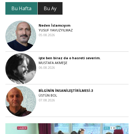
Bu Hafta
Bu Ay
Neden İslamcıyım
YUSUF YAVUZYILMAZ
05.08.2026
işte ben biraz da o hasreti severim.
MUSTAFA AKMEŞE
06.08.2026
BİLGİNİN İNSANİLEŞTİRİLMESİ-3
ÜSTÜN BOL
07.08.2026