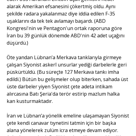
alarak Amerikan efsanesini çökertmiş oldu. Aynı
şekilde radara yakalanmaz diye iddia edilen F-35
uşaklarını da tek tek avlamayı başardı. (ABD
Kongresi'nin ve Pentagon'un ortak raporuna göre
İran bu 39 günlük dönemde ABD'nin 42 adet uçağını
düşürdü.)
Öte yandan Lübnan’a Merkava tanklarıyla girmeye
çalışan Siyonist askerî unsurlar yediği darbelerle geri
püskürtüldü. (Bu süreçte 127 Merkava tankı imha
edildi.) Bütün bu gelişmeler olup biterken, sahada üst
üste darbeler yiyen Siyonist çete adeta intikam
alırcasına Batı Şeria'da terör estirip mazlum halka
kan kusturmaktadır.
İran ve Lübnan’a yönelik emeline ulaşamayan Siyonist
çete kendi canavar tıynetini tatmin için bir başka
alana yönelerek zulüm icra etmeye devam ediyor.