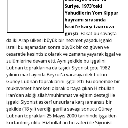
Suriye, 1973'teki
Yahudilerin Yom Kippur
bayramı sırasında
İsrail'e karşı taarruza
girişti
. Fakat bu savaşta
da iki Arap ülkesi büyük bir hezimet yaşadı. İşgalci
İsrail bu aşamadan sonra büyük bir öz güven ve
cesaretle kesintisiz olarak ve zamana yayarak işgal ve
zulümlerine devam etti. Aynı şekilde bu işgalini
Lübnan topraklarına da taşıdı. Siyonist çete 1982
yılının mart ayında Beyrut'a varasıya dek bütün
Güney Lübnan topraklarını işgal etti. Bu dönemde bir
mukavemet hareketi olarak ortaya çıkan Hizbullah
İran'dan aldığı silah/mühimmat ve eğitim desteği ile
işgalci Siyonist askerî unsurlara karşı amansız bir
şekilde (18 yıl) verdiği gerilla savaşı sonucu Güney
Lübnan toprakları 25 Mayıs 2000 tarihinde işgalden
kurtarılmış oldu. Hizbullah'ın bu zaferi ile Siyonist