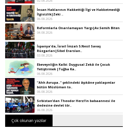
02.08.2026
İnsan Haklarının Hakkettiği İlgi ve Hakketmediği
İlgisizlik|Zeki ..
06.08.2026
Reformlarla Onarılamayan Yargı|Av.Semih Biten
04.08.2026
İspanya'da, İsrail İmzalı 5.Nesil Savaş
Rüzgarları|Sibel Erarslan..
03.08.2026
Ebeveynliğin Kalbi: Duygusal Zekâ ile Çocuk
Yetiştirmek |Tuğba Ka..
06.08.2026
''Ahh Avrupa..'' şeklindeki âşıkâne yaklaşımlar
bütün Müslüman to..
06.08.2026
Sırbistan’dan Theodor Herzl’in babaannesi ile
dedesine devlet tör..
06.08.2026
Çok okunan yazılar