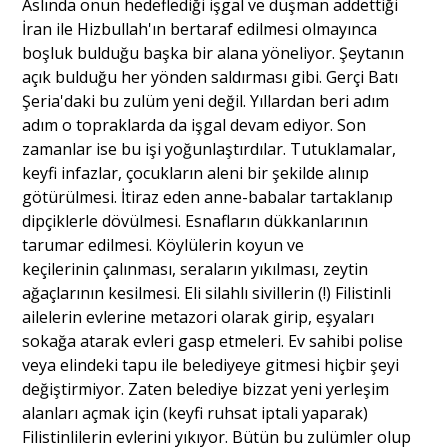
Aslında onun hedeflediği işgal ve düşman addettiği
İran ile Hizbullah'ın bertaraf edilmesi olmayınca
boşluk bulduğu başka bir alana yöneliyor. Şeytanın
açık bulduğu her yönden saldırması gibi. Gerçi Batı
Şeria'daki bu zulüm yeni değil. Yıllardan beri adım
adım o topraklarda da işgal devam ediyor. Son
zamanlar ise bu işi yoğunlaştırdılar. Tutuklamalar,
keyfi infazlar, çocukların aleni bir şekilde alınıp
götürülmesi. İtiraz eden anne-babalar tartaklanıp
dipçiklerle dövülmesi. Esnafların dükkanlarının
tarumar edilmesi. Köylülerin koyun ve
keçilerinin çalınması, seraların yıkılması, zeytin
ağaçlarının kesilmesi. Eli silahlı sivillerin (!) Filistinli
ailelerin evlerine metazori olarak girip, eşyaları
sokağa atarak evleri gasp etmeleri. Ev sahibi polise
veya elindeki tapu ile belediyeye gitmesi hiçbir şeyi
değiştirmiyor. Zaten belediye bizzat yeni yerleşim
alanları açmak için (keyfi ruhsat iptali yaparak)
Filistinlilerin evlerini yıkıyor. Bütün bu zulümler olup