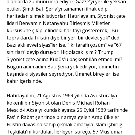
alanlarda zulmünü icra ediyor. Gazze'yi yer ile yeksan
ettiler. Şimdi Batı Şeria'yı tamamen ilhak edip
haritadan silmek istiyorlar. Hatırlayalım, Siyonist çete
lideri Benyamin Netanyahu Birleşmiş Milletler
kürsüsüne çıkıp, elindeki haritayı göstererek, "Bu
topraklarda Filistin diye bir yer, bir devlet yok" dedi.
Bazı aklı evvel siyasîler ise, "iki taraflı çözüm" ve "67
sınırları" deyip duruyor. Hiç olacak iş mi? Trump
Siyonist çete adına Kudüs'ü başkent ilân etmedi mi?
Bugün adım adım Batı Şeria yok ediliyor, ümmetin
başındaki siyasîler seyrediyor. Ümmet bireyleri ise
kahır içerisinde.
Hatırlayalım, 21 Ağustos 1969 yılında Avusturalya
kökenli bir Siyonist olan Denis Michael Rohan
Mescid-i Aksa'yı kundaklayınca 25 Eylül 1969 tarihinde
Fas'ın Rabat şehrinde bir araya gelen Arap ülkeleri
Filistin davasına sahip çıkmak amacıyla İslâm İşbirliği
Teşkilatı'nı kurdular. İlerleyen süreçte 57 Müslüman