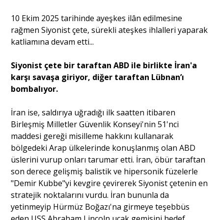
10 Ekim 2025 tarihinde ayeşkes ilân edilmesine
rağmen Siyonist çete, sürekli ateşkes ihlalleri yaparak
katliamına devam etti...
Siyonist çete bir taraftan ABD ile birlikte İran'a
karşı savaşa giriyor, diğer taraftan Lübnan’ı
bombalıyor.
İran ise, saldırıya uğradığı ilk saatten itibaren
Birleşmiş Milletler Güvenlik Konseyi'nin 51'nci
maddesi gereği misilleme hakkını kullanarak
bölgedeki Arap ülkelerinde konuşlanmış olan ABD
üslerini vurup onları tarumar etti. İran, öbür taraftan
son derece gelişmiş balistik ve hipersonik füzelerle
"Demir Kubbe"yi kevgire çevirerek Siyonist çetenin en
stratejik noktalarını vurdu. İran bununla da
yetinmeyip Hürmüz Boğazı'na girmeye teşebbüs
eden USS Abraham Lincoln uçak gemisini hedef