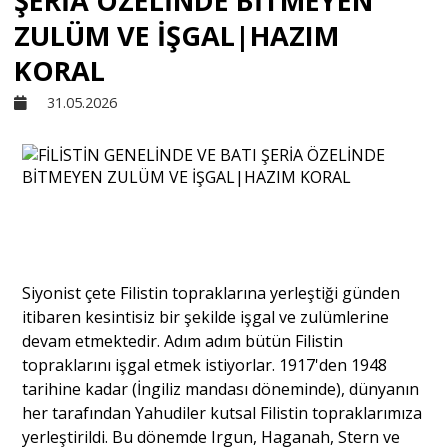
ŞERİA ÖZELİNDE BİTMEYEN
ZULÜM VE İŞGAL|HAZIM
Sivil Toplum
KORAL
31.05.2026
Kültür - Sanat
Ekonomi
Dünya
Siyonist çete Filistin topraklarına yerleştiği günden
Yorum - Analiz
itibaren kesintisiz bir şekilde işgal ve zulümlerine
devam etmektedir. Adım adım bütün Filistin
topraklarını işgal etmek istiyorlar. 1917'den 1948
Söyleşi
tarihine kadar (İngiliz mandası döneminde), dünyanın
her tarafından Yahudiler kutsal Filistin topraklarımıza
yerleştirildi. Bu dönemde Irgun, Haganah, Stern ve
Yazı Dizisi