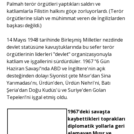
Palmah terör örgütleri yaptıkları saldırı ve
katliamlarla Filistin halkını göçe zorluyorlardı. (Terör
Portre
örgütlerine silah ve mühimmat veren de İngilizlarden
başkası değildi.)
Yazarlar
14 Mayıs 1948 tarihinde Birleşmiş Milletler nezdinde
devlet statüsüne kavuştuklarında bu sefer terör
örgütlerinin liderleri "devlet" organizasyonuyla
katliam ve işgallerini sürdürdüler. 1967 "6 Gün
Haziran Savaşı"nda ABD ve İngiltere'nin açık
Eğitim
desteğinden dolayı Siyonist çete Mısır'dan Sina
Yarımadası'nı, Ürdün'den, Ürdün Nehri'ni, Batı
Dosya Haber
Şeria'dan Doğu Kudüs'ü ve Suriye'den Golan
Tepeleri’ni işgal etmiş oldu.
Ankara Analiz
1967'deki savaşta
Sağlık
kaybettikleri toprakları
diplomatik yollarla geri
alamayan Mısır ve