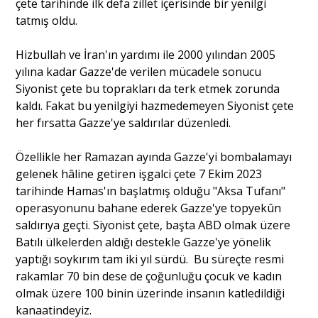
çete tarihinde ilk defa zillet içerisinde bir yenilgi
tatmış oldu.
Hizbullah ve İran'ın yardımı ile 2000 yılından 2005
yılına kadar Gazze'de verilen mücadele sonucu
Siyonist çete bu toprakları da terk etmek zorunda
kaldı. Fakat bu yenilgiyi hazmedemeyen Siyonist çete
her fırsatta Gazze'ye saldırılar düzenledi.
Özellikle her Ramazan ayında Gazze'yi bombalamayı
gelenek hâline getiren işgalci çete 7 Ekim 2023
tarihinde Hamas'ın başlatmış olduğu "Aksa Tufanı"
operasyonunu bahane ederek Gazze'ye topyekûn
saldırıya geçti. Siyonist çete, başta ABD olmak üzere
Batılı ülkelerden aldığı destekle Gazze'ye yönelik
yaptığı soykırım tam iki yıl sürdü. Bu süreçte resmi
rakamlar 70 bin dese de çoğunluğu çocuk ve kadın
olmak üzere 100 binin üzerinde insanın katledildiği
kanaatindeyiz.