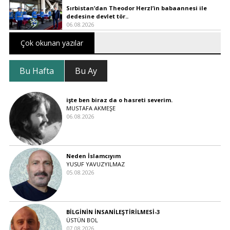
Sırbistan’dan Theodor Herzl’in babaannesi ile
dedesine devlet tör..
06.08.2026
Çok okunan yazılar
Bu Hafta
Bu Ay
işte ben biraz da o hasreti severim.
MUSTAFA AKMEŞE
06.08.2026
Neden İslamcıyım
YUSUF YAVUZYILMAZ
05.08.2026
BİLGİNİN İNSANİLEŞTİRİLMESİ-3
ÜSTÜN BOL
07.08.2026