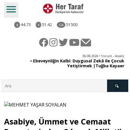
44.73
51.42
51500
$
€
GA
ya
06.08.2026 • Yorum - Analiz
rı
• Ebeveynliğin Kalbi: Duygusal Zekâ ile Çocuk
Yetiştirmek |Tuğba Kayaer
Türkiye
Asabiye, Ümmet ve Cemaat
Derkenar