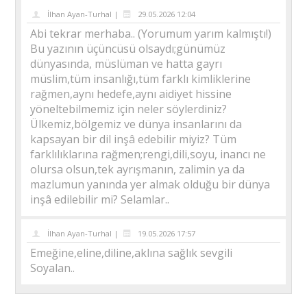
İlhan Ayan-Turhal |
29.05.2026 12:04
Abi tekrar merhaba.. (Yorumum yarım kalmıştı!)
Bu yazının üçüncüsü olsaydı;günümüz
dünyasında, müslüman ve hatta gayrı
müslim,tüm insanlığı,tüm farklı kimliklerine
rağmen,aynı hedefe,aynı aidiyet hissine
yöneltebilmemiz için neler söylerdiniz?
Ülkemiz,bölgemiz ve dünya insanlarını da
kapsayan bir dil inşâ edebilir miyiz? Tüm
farklılıklarına rağmen;rengi,dili,soyu, inancı ne
olursa olsun,tek ayrışmanın, zalimin ya da
mazlumun yanında yer almak olduğu bir dünya
inşâ edilebilir mi? Selamlar..
İlhan Ayan-Turhal |
19.05.2026 17:57
Emeğine,eline,diline,aklına sağlık sevgili
Soyalan..