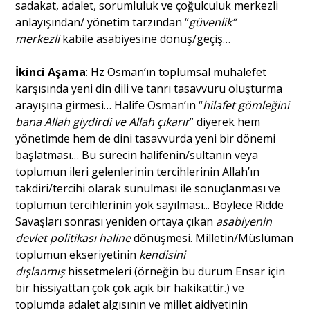
sadakat, adalet, sorumluluk ve çoğulculuk merkezli
anlayışından/ yönetim tarzından “
güvenlik”
merkezli
kabile asabiyesine dönüş/geçiş…
İkinci Aşama
: Hz Osman’ın toplumsal muhalefet
karşısında yeni din dili ve tanrı tasavvuru oluşturma
arayışına girmesi… Halife Osman’ın “
hilafet gömleğini
bana Allah giydirdi ve Allah çıkarır
” diyerek hem
yönetimde hem de dini tasavvurda yeni bir dönemi
başlatması… Bu sürecin halifenin/sultanın veya
toplumun ileri gelenlerinin tercihlerinin Allah’ın
takdiri/tercihi olarak sunulması ile sonuçlanması ve
toplumun tercihlerinin yok sayılması... Böylece Ridde
Savaşları sonrası yeniden ortaya çıkan
asabiyenin
devlet politikası haline
dönüşmesi. Milletin/Müslüman
toplumun ekseriyetinin
kendisini
dışlanmış
hissetmeleri (örneğin bu durum Ensar için
bir hissiyattan çok çok açık bir hakikattir.) ve
toplumda adalet algısının ve millet aidiyetinin