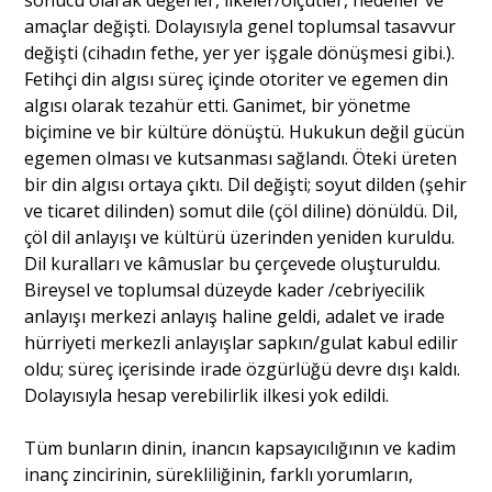
sonucu olarak değerler, ilkeler/ölçütler, hedefler ve
amaçlar değişti. Dolayısıyla genel toplumsal tasavvur
değişti (cihadın fethe, yer yer işgale dönüşmesi gibi.).
Fetihçi din algısı süreç içinde otoriter ve egemen din
algısı olarak tezahür etti. Ganimet, bir yönetme
biçimine ve bir kültüre dönüştü. Hukukun değil gücün
egemen olması ve kutsanması sağlandı. Öteki üreten
bir din algısı ortaya çıktı. Dil değişti; soyut dilden (şehir
ve ticaret dilinden) somut dile (çöl diline) dönüldü. Dil,
çöl dil anlayışı ve kültürü üzerinden yeniden kuruldu.
Dil kuralları ve kâmuslar bu çerçevede oluşturuldu.
Bireysel ve toplumsal düzeyde kader /cebriyecilik
anlayışı merkezi anlayış haline geldi, adalet ve irade
hürriyeti merkezli anlayışlar sapkın/gulat kabul edilir
oldu; süreç içerisinde irade özgürlüğü devre dışı kaldı.
Dolayısıyla hesap verebilirlik ilkesi yok edildi.
Tüm bunların dinin, inancın kapsayıcılığının ve kadim
inanç zincirinin, sürekliliğinin, farklı yorumların,