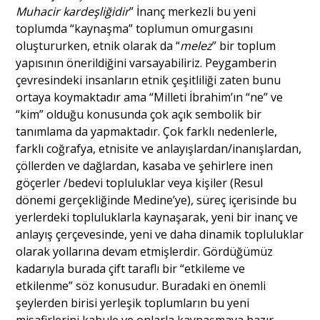
Muhacir kardeşliğidir
” İnanç merkezli bu yeni
toplumda “kaynaşma” toplumun omurgasını
oluştururken, etnik olarak da “
melez
” bir toplum
yapısının önerildiğini varsayabiliriz. Peygamberin
çevresindeki insanların etnik çeşitliliği zaten bunu
ortaya koymaktadır ama “Milleti İbrahim’ın “ne” ve
“kim” olduğu konusunda çok açık sembolik bir
tanımlama da yapmaktadır. Çok farklı nedenlerle,
farklı coğrafya, etnisite ve anlayışlardan/inanışlardan,
çöllerden ve dağlardan, kasaba ve şehirlere inen
göçerler /bedevi topluluklar veya kişiler (Resul
dönemi gerçekliğinde Medine’ye), süreç içerisinde bu
yerlerdeki topluluklarla kaynaşarak, yeni bir inanç ve
anlayış çerçevesinde, yeni ve daha dinamik topluluklar
olarak yollarına devam etmişlerdir. Gördüğümüz
kadarıyla burada çift taraflı bir “etkileme ve
etkilenme” söz konusudur. Buradaki en önemli
şeylerden birisi yerleşik toplumların bu yeni