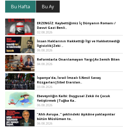
Bu Hafta
Bu Ay
ERZENGİZ: Kaybettiğimiz İç Dünyanın Romanı /
Davut Gazi Benli..
02.08.2026
İnsan Haklarının Hakkettiği İlgi ve Hakketmediği
İlgisizlik|Zeki ..
06.08.2026
Reformlarla Onarılamayan Yargı|Av.Semih Biten
04.08.2026
İspanya'da, İsrail İmzalı 5.Nesil Savaş
Rüzgarları|Sibel Erarslan..
03.08.2026
Ebeveynliğin Kalbi: Duygusal Zekâ ile Çocuk
Yetiştirmek |Tuğba Ka..
06.08.2026
''Ahh Avrupa..'' şeklindeki âşıkâne yaklaşımlar
bütün Müslüman to..
06.08.2026