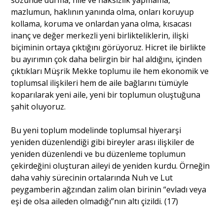
sözünde durma, hile ve haksızlık yapmama,
mazlumun, haklının yanında olma, onları koruyup
kollama, koruma ve onlardan yana olma, kısacası
inanç ve değer merkezli yeni birlikteliklerin, ilişki
biçiminin ortaya çıktığını görüyoruz. Hicret ile birlikte
bu ayırımın çok daha belirgin bir hal aldığını, içinden
çıktıkları Müşrik Mekke toplumu ile hem ekonomik ve
toplumsal ilişkileri hem de aile bağlarını tümüyle
koparılarak yeni aile, yeni bir toplumun oluştuğuna
şahit oluyoruz.
Bu yeni toplum modelinde toplumsal hiyerarşi
yeniden düzenlendiği gibi bireyler arası ilişkiler de
yeniden düzenlendi ve bu düzenleme toplumun
çekirdeğini oluşturan aileyi de yeniden kurdu. Örneğin
daha vahiy sürecinin ortalarında Nuh ve Lut
peygamberin ağzından zalim olan birinin “evladı veya
eşi de olsa aileden olmadığı”nın altı çizildi. (17)