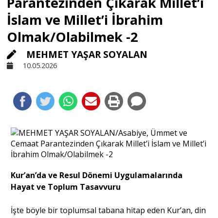
Parantezinden Çıkarak Millet’i
İslam ve Millet’i İbrahim
Sivil Toplum
Olmak/Olabilmek -2
MEHMET YAŞAR SOYALAN
Kültür - Sanat
10.05.2026
Ekonomi
Dünya
Yorum - Analiz
Kur’an’da ve Resul Dönemi Uygulamalarında
Söyleşi
Hayat ve Toplum Tasavvuru
İşte böyle bir toplumsal tabana hitap eden Kur’an, din
Yazı Dizisi