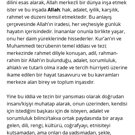
dilini esas alarak, Allah merkezli bir dünya inşa etmek
ister ve bu inşada
Allah
; hak, adalet, iyilik, karşılık,
rahmet ve düzeni temsil etmektedir. Bu anlayış
Portre
çerçevesinde Allah’ın iradesi, her veçhesiyle günlük
hayatın içerisindedir. İnananlar onunla birlikte yaşar,
Yazarlar
onu her daim yüreklerinde hissederler. Kur’an’ın ve
Muhammedi tecrübenin temel iddiası ve tezi;
merkezinde rahmet diliyle konuşan, adil, rahman-
rahim bir Allah’ın bulunduğu, adalet, sorumluluk,
ahlaklı ve tutarlı olma irade ve tercih hürriyeti üzerine
Eğitim
ikame edilen bir hayat tasavvuru ve bu kavramları
merkeze alan birey ve toplum inşasıdır.
Dosya Haber
Yine bu iddia ve tezin bir yansıması olarak doğrudan
Ankara Analiz
insanı/kişiyi muhatap alarak, onun üzerinden, kendisi
için istediğini başkası için de isteyen, adalet ve
Sağlık
sorumluluk bilinci/takva ortak paydasında bir araya
gelen, dili, rengi, kültürü, coğrafyayı, etnisiteyi
kutsamadan, ama onları da yadsımadan, şekle,