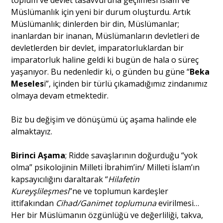
toplum ve devlet tasavvuruna geçilmesi İslam ve
Müslümanlık için yeni bir durum oluşturdu. Artık
Müslümanlık; dinlerden bir din, Müslümanlar;
inanlardan bir inanan, Müslümanların devletleri de
devletlerden bir devlet, imparatorluklardan bir
imparatorluk haline geldi ki bugün de hala o süreç
yaşanıyor. Bu nedenledir ki, o günden bu güne “
Beka
Meseles
i”, içinden bir türlü çıkamadığımız zindanımız
olmaya devam etmektedir.
Biz bu değişim ve dönüşümü üç aşama halinde ele
almaktayız.
Birinci Aşama
; Ridde savaşlarının doğurduğu “yok
olma” psikolojinin Milleti İbrahim’in/ Milleti İslam’ın
kapsayıcılığını daraltarak “
Hilafetin
Kureyşlileşmesi
”ne ve toplumun kardeşler
ittifakından
Cihad/Ganimet toplumuna
evirilmesi…
Her bir Müslümanın özgünlüğü ve değerliliği, takva,