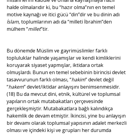
misafirlerini kabule ve onlarla kaynaşmaya hazır
halde olmalarıdır ki, bu “hazır olma”nın en temel
motive kaynağı ve itici gücü “din”dir ve bu dinin adı
İslam
, toplumlarının adı da “milleti İbrahim”den
mülhem “
millet
”tir.
Bu dönemde Müslim ve gayrimüslimler farklı
topluluklar halinde yaşamışlar ve kendi kimliklerini
koruyarak siyaset yapmışlar, iktidara ortak
olmuşlardı. Bunun en temel sebebinin birincisi devlet
tasavvurunun farklı olması, “
hakim
” devlet değil
“
hakem
” devlet/iktidar anlayışını benimsenmesidir.
(18) Bu da mevcut dini, etnik, kültürel ve toplumsal
yapıların ortak mutabakatları çerçevesinde
gerçekleşmiştir. Mutabakatlara bağlı kalındıkça
hakemlik de devam etmiştir. İkincisi, yine bu anlayışın
bir devamı olarak toplumsal yapısının adalet merkezli
olması ve içindeki kişi ve grupları her durumda