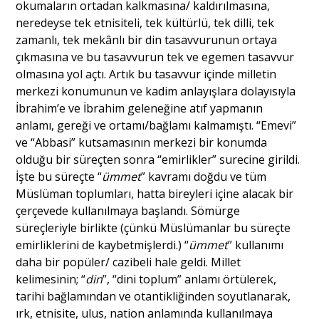
okumaların ortadan kalkmasına/ kaldırılmasına,
neredeyse tek etnisiteli, tek kültürlü, tek dilli, tek
zamanlı, tek mekânlı bir din tasavvurunun ortaya
çıkmasına ve bu tasavvurun tek ve egemen tasavvur
olmasına yol açtı. Artık bu tasavvur içinde milletin
merkezi konumunun ve kadim anlayışlara dolayısıyla
İbrahim’e ve İbrahim geleneğine atıf yapmanın
anlamı, gereği ve ortamı/bağlamı kalmamıştı. “Emevi”
ve “Abbasi” kutsamasının merkezi bir konumda
olduğu bir süreçten sonra “emirlikler” surecine girildi.
İşte bu süreçte “
ümmet
” kavramı doğdu ve tüm
Müslüman toplumları, hatta bireyleri içine alacak bir
çerçevede kullanılmaya başlandı. Sömürge
süreçleriyle birlikte (çünkü Müslümanlar bu süreçte
emirliklerini de kaybetmişlerdi.) “
ümmet
” kullanımı
daha bir popüler/ cazibeli hale geldi. Millet
kelimesinin; “
din
”, “dini toplum” anlamı örtülerek,
tarihi bağlamından ve otantikliğinden soyutlanarak,
ırk, etnisite, ulus, nation anlamında kullanılmaya