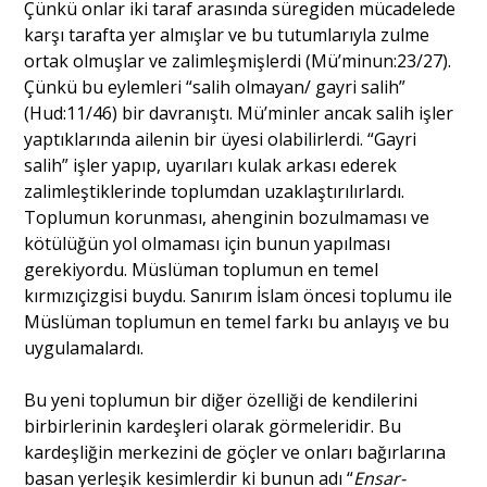
Çünkü onlar iki taraf arasında süregiden mücadelede
karşı tarafta yer almışlar ve bu tutumlarıyla zulme
ortak olmuşlar ve zalimleşmişlerdi (Mü’minun:23/27).
Çünkü bu eylemleri “salih olmayan/ gayri salih”
(Hud:11/46) bir davranıştı. Mü’minler ancak salih işler
yaptıklarında ailenin bir üyesi olabilirlerdi. “Gayri
salih” işler yapıp, uyarıları kulak arkası ederek
zalimleştiklerinde toplumdan uzaklaştırılırlardı.
Toplumun korunması, ahenginin bozulmaması ve
kötülüğün yol olmaması için bunun yapılması
gerekiyordu. Müslüman toplumun en temel
kırmızıçizgisi buydu. Sanırım İslam öncesi toplumu ile
Müslüman toplumun en temel farkı bu anlayış ve bu
uygulamalardı.
Bu yeni toplumun bir diğer özelliği de kendilerini
birbirlerinin kardeşleri olarak görmeleridir. Bu
kardeşliğin merkezini de göçler ve onları bağırlarına
basan yerleşik kesimlerdir ki bunun adı “
Ensar-