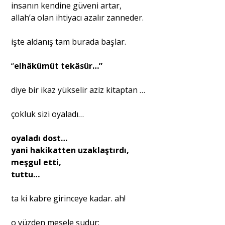
insanın kendine güveni artar,
allah’a olan ihtiyacı azalır zanneder.
işte aldanış tam burada başlar.
“
elhâkümüt tekâsür…”
diye bir ikaz yükselir aziz kitaptan …
çokluk sizi oyaladı…
oyaladı dost…
yani hakikatten uzaklaştırdı,
meşgul etti,
tuttu…
ta ki kabre girinceye kadar. ah!
o yüzden mesele şudur: