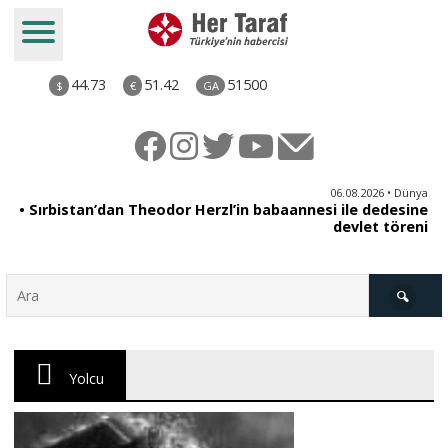
44.73
51.42
51500
$
€
GA
iz
06.08.2026 • Dünya
ği
• Sırbistan’dan Theodor Herzl’in babaannesi ile dedesine
aş
devlet töreni
Türkiye
Yolcu
Derkenar