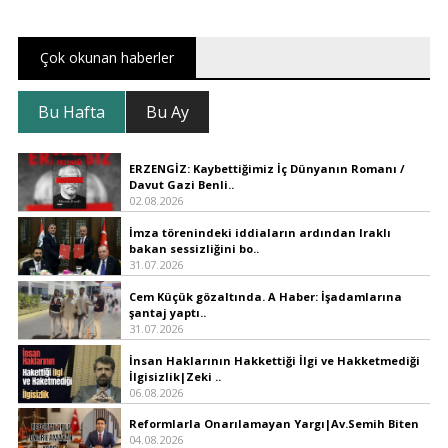
Çok okunan haberler
Bu Hafta
Bu Ay
ERZENGİZ: Kaybettiğimiz İç Dünyanın Romanı /
Davut Gazi Benli..
02.08.2026
İmza törenindeki iddiaların ardından Iraklı
bakan sessizliğini bo..
31.07.2026
Cem Küçük gözaltında. A Haber: İşadamlarına
şantaj yaptı..
31.07.2026
İnsan Haklarının Hakkettiği İlgi ve Hakketmediği
İlgisizlik|Zeki ..
06.08.2026
Reformlarla Onarılamayan Yargı|Av.Semih Biten
04.08.2026