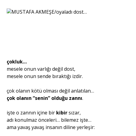
Portre
Yazarlar
çokluk…
mesele onun varlığı değil dost,
Eğitim
mesele onun sende bıraktığı izdir.
Dosya Haber
çok olanın kötü olması değil anlatılan…
çok olanın “senin” olduğu zannı
.
Ankara Analiz
işte o zannın içine bir
kibir
sızar,
Sağlık
adı konulmaz önceleri… bilemez işte…
ama yavaş yavaş insanın diline yerleşir: