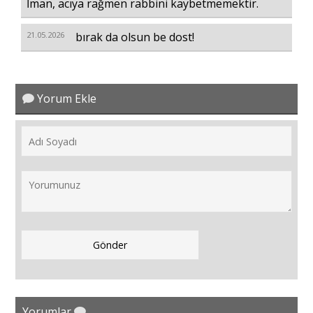
İman, acıya rağmen rabbini kaybetmemektir.
21.05.2026
bırak da olsun be dost!
Yorum Ekle
Yorumlar