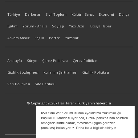
Türkiye
Derkenar
Sivil Toplum
Kültür - Sanat
Ekonomi
Dünya
Eğitim
Yorum - Analiz
Söyleşi
Yazı Dizisi
Dosya Haber
Ankara Analiz
Sağlık
Portre
Yazarlar
Anasayfa
Künye
Çerez Politikası
Çerez Politikası
Gizlilik Sözleşmesi
Kullanım Şartnamesi
Gizlilik Politikası
Veri Politikası
Site Haritası
© Copyright 2026 / Her Taraf - Türkiyenin habercisi
KVKK'nın Veri Sorumlusunun Aydınlatma Yükümlülüğü
bilgi@hertaraf.com
Başlıklı 10.Maddesi uyarınca, Gizlilik politikasında belirtilen
amaçlarla sınırlı olarak, mevzuata uygun çerezler
(cookies) kullanıyoruz.
Daha fazla bilgi için tıklayın