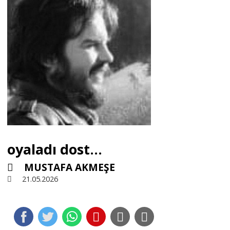
Sivil Toplum
Kültür - Sanat
Ekonomi
Dünya
oyaladı dost…
Yorum - Analiz
MUSTAFA AKMEŞE
21.05.2026
Söyleşi
Yazı Dizisi