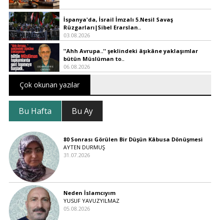
İspanya'da, İsrail İmzalı 5.Nesil Savaş
Rüzgarları|Sibel Erarslan..
03.08.2026
''Ahh Avrupa..'' şeklindeki âşıkâne yaklaşımlar
bütün Müslüman to..
06.08.2026
Çok okunan yazılar
Bu Hafta
Bu Ay
80 Sonrası Görülen Bir Düşün Kâbusa Dönüşmesi
AYTEN DURMUŞ
31.07.2026
Neden İslamcıyım
YUSUF YAVUZYILMAZ
05.08.2026