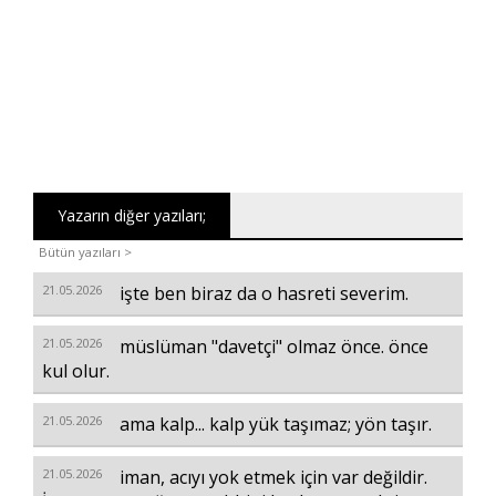
Yazarın diğer yazıları;
Bütün yazıları >
21.05.2026
işte ben biraz da o hasreti severim.
21.05.2026
müslüman "davetçi" olmaz önce. önce
kul olur.
21.05.2026
ama kalp... kalp yük taşımaz; yön taşır.
21.05.2026
iman, acıyı yok etmek için var değildir.