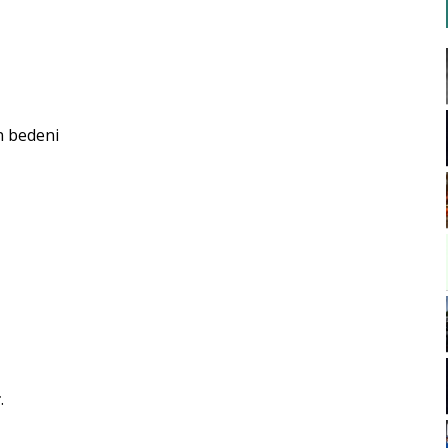
n bedeni
r
.