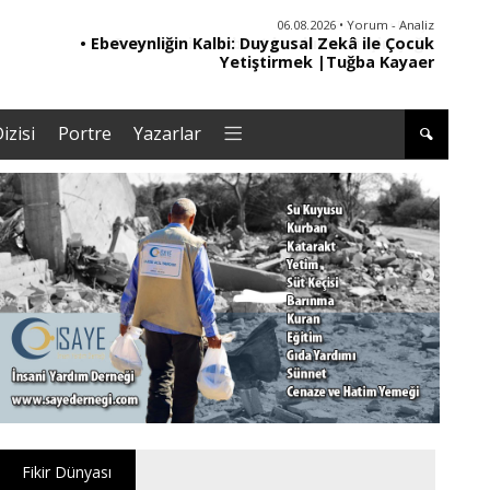
06.08.2026 • Yorum - Analiz
• Ebeveynliğin Kalbi: Duygusal Zekâ ile Çocuk
• '
Yetiştirmek |Tuğba Kayaer
izisi
Portre
Yazarlar
Fikir Dünyası