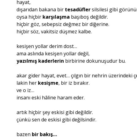
hayat,
dışarıdan bakana bir
tesadüfler
silsilesi gibi görünü
oysa hiçbir
karşılaşma
başıboş değildir.
hiçbir göz, sebepsiz değmez bir diğerine.
hiçbir söz, vakitsiz düşmez kalbe.
kesişen yollar derim dost…
ama aslında kesişen yollar değil,
yazılmış kaderlerin
birbirine dokunuşudur bu.
akar gider hayat, evet… çılgın bir nehrin üzerindeki ç
lakin her
kesişme
, bir iz bırakır.
ve o iz…
insanı eski hâline haram eder.
artık hiçbir şey eskisi gibi değildir.
çünkü sen de eskisi gibi değilsindir.
bazen
bir
bakış…