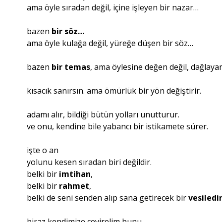
ama öyle sıradan değil, içine işleyen bir nazar…
bazen
bir
söz…
ama öyle kulağa değil, yüreğe düşen bir söz…
bazen
bir temas
, ama öylesine değen değil, dağlaya
kısacık sanırsın. ama ömürlük bir yön değiştirir.
adamı alır, bildiği bütün yolları unutturur.
ve onu, kendine bile yabancı bir istikamete sürer.
işte o an
yolunu kesen sıradan biri değildir.
belki bir
imtihan
,
belki bir
rahmet
,
belki de seni senden alıp sana getirecek bir
vesiledi
biraz kendimize çevirelim bunu…