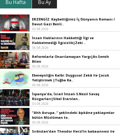
Bu Hafta
Bu Ay
ERZENGİZ: Kaybettiğimiz İç Dünyanın Romanı /
Davut Gazi Benli..
02.08.2026
İnsan Haklarının Hakkettiği İlgi ve
Hakketmediği İlgisizlik|Zeki ..
06.08.2026
Reformlarla Onarılamayan Yargı|Av.Semih
Biten
04.08.2026
Ebeveynliğin Kalbi: Duygusal Zekâ ile Çocuk
Yetiştirmek |Tuğba Ka..
06.08.2026
İspanya'da, İsrail İmzalı 5.Nesil Savaş
Rüzgarları|Sibel Erarslan..
03.08.2026
''Ahh Avrupa..'' şeklindeki âşıkâne yaklaşımlar
bütün Müslüman to..
06.08.2026
Sırbistan’dan Theodor Herzl’in babaannesi ile