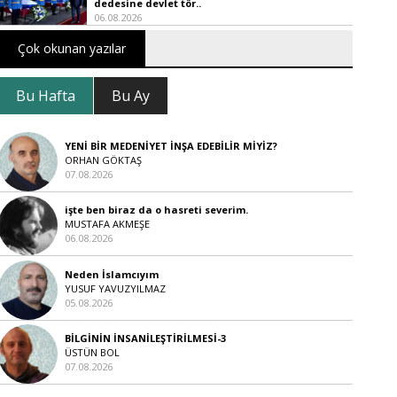
dedesine devlet tör..
06.08.2026
Çok okunan yazılar
Bu Hafta
Bu Ay
YENİ BİR MEDENİYET İNŞA EDEBİLİR MİYİZ?
ORHAN GÖKTAŞ
07.08.2026
işte ben biraz da o hasreti severim.
MUSTAFA AKMEŞE
06.08.2026
Neden İslamcıyım
YUSUF YAVUZYILMAZ
05.08.2026
BİLGİNİN İNSANİLEŞTİRİLMESİ-3
ÜSTÜN BOL
07.08.2026