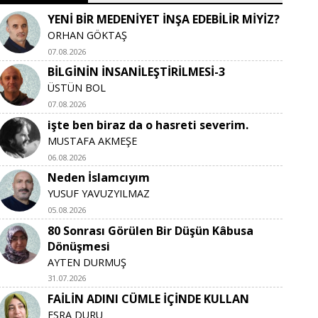
YENİ BİR MEDENİYET İNŞA EDEBİLİR MİYİZ?
ORHAN GÖKTAŞ
07.08.2026
BİLGİNİN İNSANİLEŞTİRİLMESİ-3
ÜSTÜN BOL
07.08.2026
işte ben biraz da o hasreti severim.
MUSTAFA AKMEŞE
06.08.2026
Neden İslamcıyım
YUSUF YAVUZYILMAZ
05.08.2026
80 Sonrası Görülen Bir Düşün Kâbusa
Dönüşmesi
AYTEN DURMUŞ
31.07.2026
FAİLİN ADINI CÜMLE İÇİNDE KULLAN
ESRA DURU