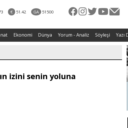
rkiye
07.08.2026 • Dünya
ttı!
• Gannuşi'nin serbest bırakılması için çağrı
73
€
51.42
GA
51500
irdi
anat
Ekonomi
Dünya
Yorum - Analiz
Söyleşi
Yazı D
ın izini senin yoluna