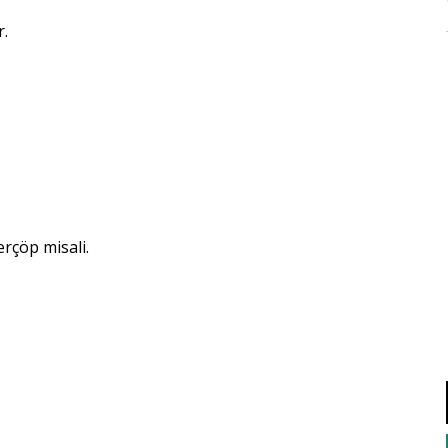
r.
erçöp misali.