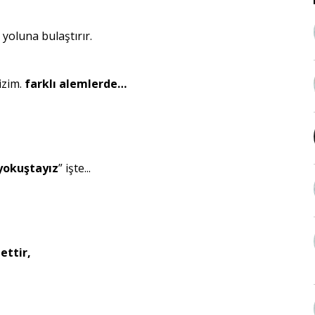
izim.
farklı alemlerde…
 yokuştayız
” işte...
ettir,