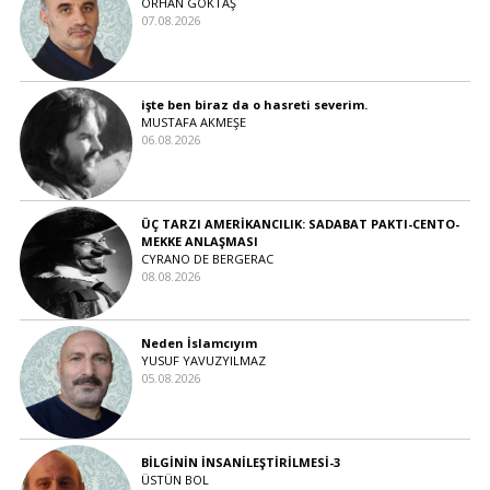
ORHAN GÖKTAŞ
07.08.2026
işte ben biraz da o hasreti severim.
MUSTAFA AKMEŞE
06.08.2026
ÜÇ TARZI AMERİKANCILIK: SADABAT PAKTI-CENTO-
MEKKE ANLAŞMASI
CYRANO DE BERGERAC
08.08.2026
Neden İslamcıyım
YUSUF YAVUZYILMAZ
05.08.2026
BİLGİNİN İNSANİLEŞTİRİLMESİ-3
ÜSTÜN BOL