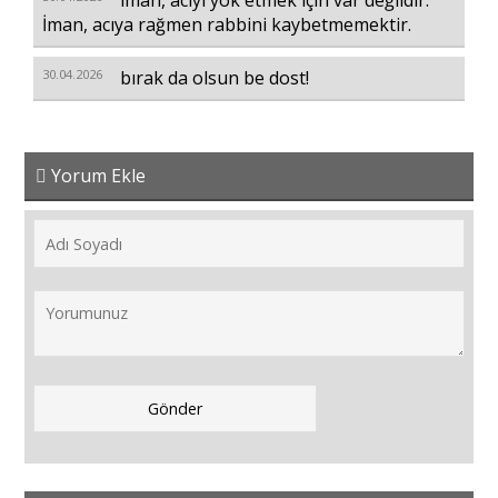
iman, acıyı yok etmek için var değildir.
İman, acıya rağmen rabbini kaybetmemektir.
30.04.2026
bırak da olsun be dost!
Yorum Ekle