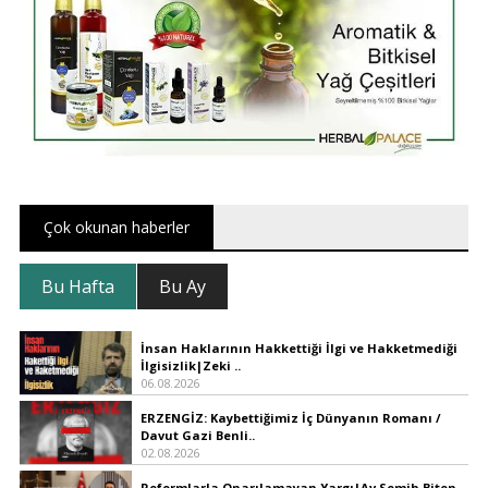
Çok okunan haberler
Bu Hafta
Bu Ay
İnsan Haklarının Hakkettiği İlgi ve Hakketmediği
İlgisizlik|Zeki ..
06.08.2026
ERZENGİZ: Kaybettiğimiz İç Dünyanın Romanı /
Davut Gazi Benli..
02.08.2026
Reformlarla Onarılamayan Yargı|Av.Semih Biten