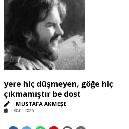
Sivil Toplum
Kültür - Sanat
Ekonomi
Dünya
yere hiç düşmeyen, göğe hiç
Yorum - Analiz
çıkmamıştır be dost
MUSTAFA AKMEŞE
Söyleşi
30.04.2026
Yazı Dizisi