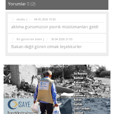
Yorumlar
(2)
aliuttu |
04.05.2026 10:50
aklıma günümüzün pısırık müslümanları geldi
Bir gören bir bilen |
30.04.2026 21:03
Bakan değil gören olmak teşekkürler