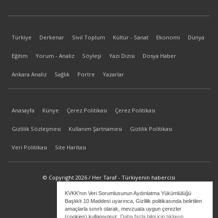
Türkiye
Derkenar
Sivil Toplum
Kültür - Sanat
Ekonomi
Dünya
Eğitim
Yorum - Analiz
Söyleşi
Yazı Dizisi
Dosya Haber
Ankara Analiz
Sağlık
Portre
Yazarlar
Anasayfa
Künye
Çerez Politikası
Çerez Politikası
Gizlilik Sözleşmesi
Kullanım Şartnamesi
Gizlilik Politikası
Veri Politikası
Site Haritası
© Copyright 2026 / Her Taraf - Türkiyenin habercisi
KVKK'nın Veri Sorumlusunun Aydınlatma Yükümlülüğü
bilgi@hertaraf.com
Başlıklı 10.Maddesi uyarınca, Gizlilik politikasında belirtilen
amaçlarla sınırlı olarak, mevzuata uygun çerezler
(cookies) kullanıyoruz.
Daha fazla bilgi için tıklayın