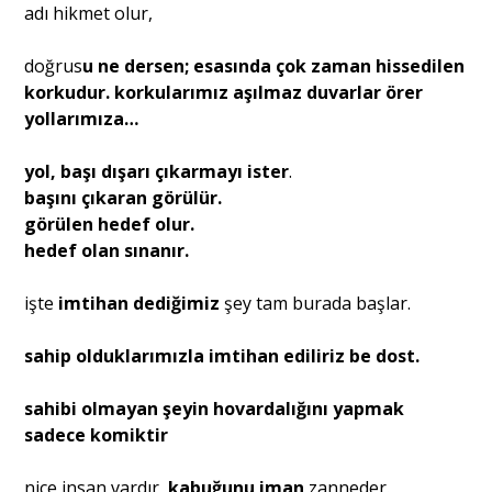
adı hikmet olur,
doğrus
u ne dersen; esasında çok zaman hissedilen
korkudur. korkularımız aşılmaz duvarlar örer
yollarımıza…
yol, başı dışarı çıkarmayı ister
.
başını çıkaran görülür.
görülen hedef olur.
hedef olan sınanır.
işte
imtihan dediğimiz
şey tam burada başlar.
sahip olduklarımızla imtihan ediliriz be dost.
sahibi olmayan şeyin hovardalığını yapmak
sadece komiktir
nice insan vardır,
kabuğunu iman
zanneder.