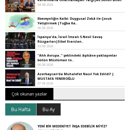
04.08.2026
Ebeveynliğin Kalbi: Duygusal Zekâ ile Çocuk
Yetiştirmek |Tuğba Ka..
06.08.2026
İspanya'da, İsrail İmzalı 5.Nesil Savaş
Rüzgarları|Sibel Erarslan..
03.08.2026
''Ahh Avrupa..'' şeklindeki âşıkâne yaklaşımlar
bütün Müslüman to..
06.08.2026
Azerbaycan’da Muhalefet Nasıl Yok Edildi? |
MUSTAFA YENEROĞLU
07.08.2026
Çok okunan yazılar
Bu Hafta
Bu Ay
YENİ BİR MEDENİYET İNŞA EDEBİLİR MİYİZ?