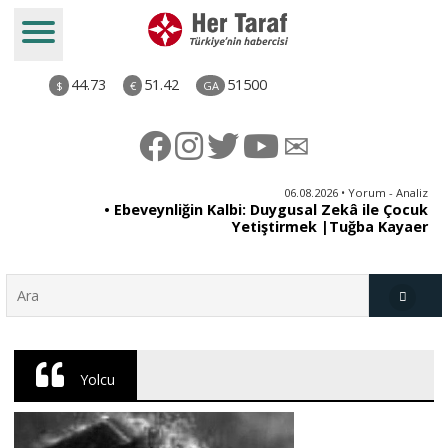
44.73
51.42
51500
$
€
GA
ya
06.08.2026 • Yorum - Analiz
rı
• Ebeveynliğin Kalbi: Duygusal Zekâ ile Çocuk
Yetiştirmek |Tuğba Kayaer
Türkiye
Yolcu
Derkenar