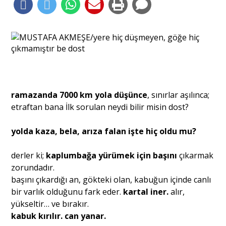
Portre
Yazarlar
ramazanda 7000 km yola düşünce
, sınırlar aşılınca;
etraftan bana İlk sorulan neydi bilir misin dost?
Eğitim
yolda kaza, bela, arıza falan işte hiç oldu mu?
Dosya Haber
derler ki;
kaplumbağa
yürümek için
başını
çıkarmak
zorundadır.
Ankara Analiz
başını çıkardığı an, gökteki olan, kabuğun içinde canlı
Sağlık
bir varlık olduğunu fark eder.
kartal iner.
alır,
yükseltir… ve bırakır.
kabuk kırılır. can yanar.