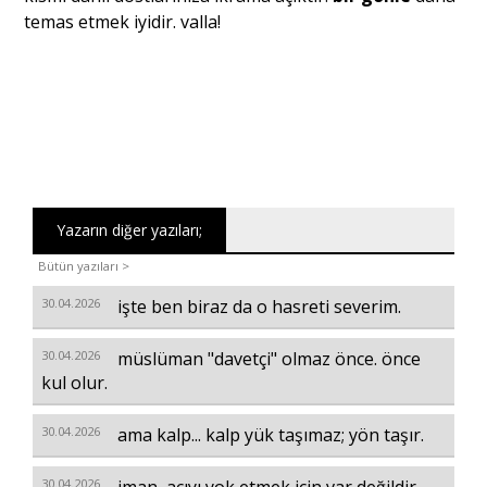
temas etmek iyidir. valla!
Yazarın diğer yazıları;
Bütün yazıları >
30.04.2026
işte ben biraz da o hasreti severim.
30.04.2026
müslüman "davetçi" olmaz önce. önce
kul olur.
30.04.2026
ama kalp... kalp yük taşımaz; yön taşır.
30.04.2026