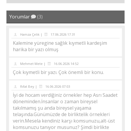
Yorumlar
(3)
Hamza Çelik |
17.06.2026 17:31
Kalemine yüregine sağlık kıymetli kardeşim
harika bir yazı olmuş
Mehmet Mete |
16.06.2026 14:52
Çok kıymetli bir yazı. Çok önemli bir konu.
Rıfat Bey |
16.06.2026 07:03
İyi de hocam verdiğiniz örnekler hep Asrı Saadet
döneminden.İnsanlar o zaman bireysel
takılmamış şu anda bireysel yaşama
telaşında.Günümüzde de birliktelik örnekleri
verin.Mesela kendiniz karşı komsunuzu,alt-üst
komsunuzu tanıyor musunuz? Şimdi birlikte