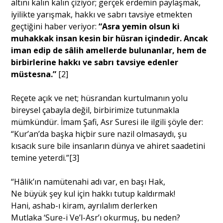
altını kalın kalın çiziyor; gerçek erdemin paylaşmak,
iyilikte yarışmak, hakkı ve sabrı tavsiye etmekten
geçtiğini haber veriyor:
“Asra yemin olsun ki
muhakkak insan kesin bir hüsran içindedir. Ancak
iman edip de sâlih amellerde bulunanlar, hem de
birbirlerine hakkı ve sabrı tavsiye edenler
müstesna.”
[2]
Reçete açık ve net; hüsrandan kurtulmanın yolu
bireysel çabayla değil, birbirimize tutunmakla
mümkündür. İmam Şafi, Asr Suresi ile ilgili şöyle der:
“Kur’an’da başka hiçbir sure nazil olmasaydı, şu
kısacık sure bile insanların dünya ve ahiret saadetini
temine yeterdi.”
[3]
“Hâlik’ın namütenahi adı var, en başı Hak,
Ne büyük şey kul için hakkı tutup kaldırmak!
Hani, ashab-ı kiram, ayrılalım derlerken
Mutlaka ‘Sure-i Ve’l-Asr’ı okurmuş, bu neden?