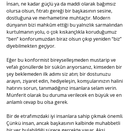
İnsan, ne kadar güçlü ya da maddi olarak bağımsız
olursa olsun, fıtratı gereği bir başkasının sesine,
dostluğuna ve merhametine muhtaçtır. Modern
dünyanın bizi mahkûm ettiği bu yalnızlık sarmalından
kurtulmanın yolu, o çok kıskançlıkla koruduğumuz
“ben” konforumuzdan biraz olsun çıkıp yeniden “biz”
diyebilmekten geçiyor.
Eğer bu konformist bireyselleşmeden mustarip ve
vefalı gönüllerde bir sükûn arıyorsanız, kimseden bir
şey beklemeden ilk adımı siz atın; bir dostunuzu
arayın, ziyaret edin, hediyeleşin, komşularınızın halini
hatırını sorun, tanımadığınız insanlara selam verin.
Münferit olarak bu duruma verilecek en büyük ve en
anlamlı cevap bu olsa gerek.
Bir de etrafımızdaki iyi insanlara sahip çıkmak önemli.
Çünkü insan, ancak başkasının kalbinde muhabbetli
bir yer bulabildiği sürece gerçekte yaşar. Aksi