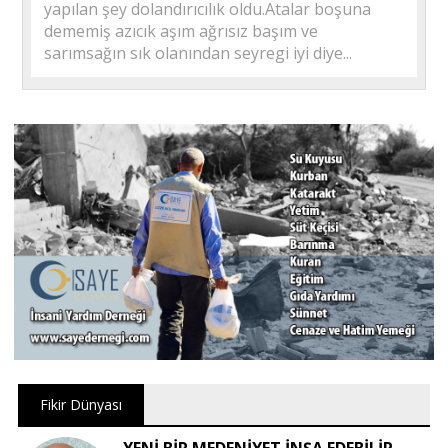
yapılan şey dolandırıcılık oldu.Atalar boşuna
dememiş azıcık aşım ağrısız başım ve
sarımsağın sık olanından seyregi iyi diye...
Fikir Dünyası
YENİ BİR MEDENİYET İNŞA EDEBİLİR