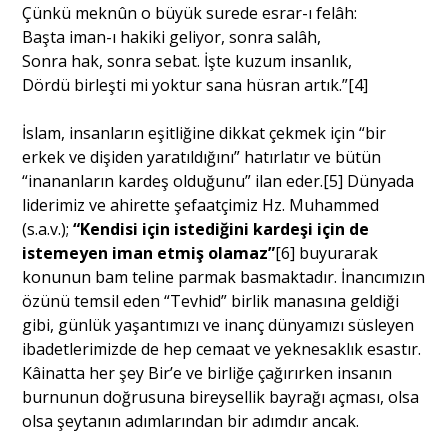
Çünkü meknûn o büyük surede esrar-ı felâh:
Başta iman-ı hakiki geliyor, sonra salâh,
Sonra hak, sonra sebat. İşte kuzum insanlık,
Dördü birleşti mi yoktur sana hüsran artık.”
[4]
İslam, insanların eşitliğine dikkat çekmek için “bir
erkek ve dişiden yaratıldığını” hatırlatır ve bütün
“inananların kardeş olduğunu” ilan eder.
[5]
Dünyada
liderimiz ve ahirette şefaatçimiz Hz. Muhammed
(s.a.v.);
“Kendisi için istediğini kardeşi için de
istemeyen iman etmiş olamaz”
[6]
buyurarak
konunun bam teline parmak basmaktadır. İnancımızın
özünü temsil eden “Tevhid” birlik manasına geldiği
gibi, günlük yaşantımızı ve inanç dünyamızı süsleyen
ibadetlerimizde de hep cemaat ve yeknesaklık esastır.
Kâinatta her şey Bir’e ve birliğe çağırırken insanın
burnunun doğrusuna bireysellik bayrağı açması, olsa
olsa şeytanın adımlarından bir adımdır ancak.