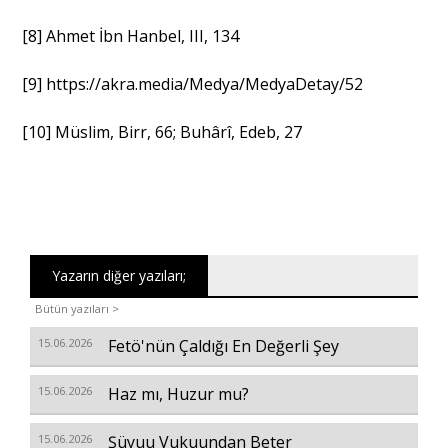
[8]
Ahmet İbn Hanbel, III, 134
[9]
https://akra.media/Medya/MedyaDetay/52
[10]
Müslim, Birr, 66; Buhârî, Edeb, 27
Yazarın diğer yazıları;
Bütün yazıları >
15.06.2026
Fetö'nün Çaldığı En Değerli Şey
15.06.2026
Haz mı, Huzur mu?
15.06.2026
Şüyuu Vukuundan Beter