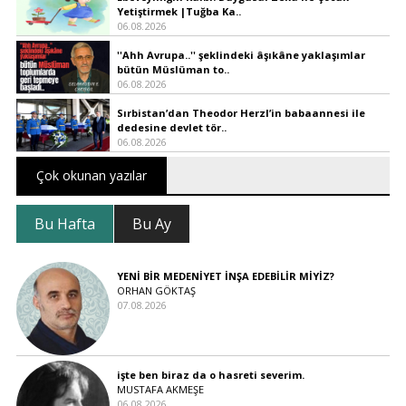
Yetiştirmek |Tuğba Ka..
06.08.2026
''Ahh Avrupa..'' şeklindeki âşıkâne yaklaşımlar
bütün Müslüman to..
06.08.2026
Sırbistan’dan Theodor Herzl’in babaannesi ile
dedesine devlet tör..
06.08.2026
Çok okunan yazılar
Bu Hafta
Bu Ay
YENİ BİR MEDENİYET İNŞA EDEBİLİR MİYİZ?
ORHAN GÖKTAŞ
07.08.2026
işte ben biraz da o hasreti severim.
MUSTAFA AKMEŞE
06.08.2026