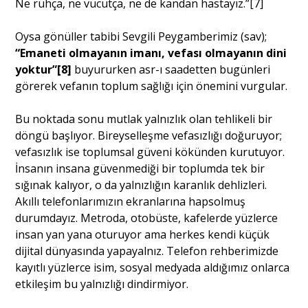
Ne ruhça, ne vücutça, ne de kandan hastayız.”
[7]
Oysa gönüller tabibi Sevgili Peygamberimiz (sav);
“Emaneti olmayanın imanı, vefası olmayanın dini
yoktur”
[8]
buyururken asr-ı saadetten bugünleri
görerek vefanın toplum sağlığı için önemini vurgular.
Bu noktada sonu mutlak yalnızlık olan tehlikeli bir
döngü başlıyor. Bireyselleşme vefasızlığı doğuruyor;
vefasızlık ise toplumsal güveni kökünden kurutuyor.
İnsanın insana güvenmediği bir toplumda tek bir
sığınak kalıyor, o da yalnızlığın karanlık dehlizleri.
Akıllı telefonlarımızın ekranlarına hapsolmuş
durumdayız. Metroda, otobüste, kafelerde yüzlerce
insan yan yana oturuyor ama herkes kendi küçük
dijital dünyasında yapayalnız. Telefon rehberimizde
kayıtlı yüzlerce isim, sosyal medyada aldığımız onlarca
etkileşim bu yalnızlığı dindirmiyor.