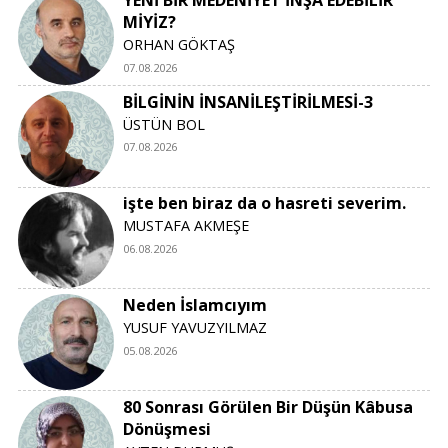
MİYİZ?
ORHAN GÖKTAŞ
07.08.2026
BİLGİNİN İNSANİLEŞTİRİLMESİ-3
ÜSTÜN BOL
07.08.2026
işte ben biraz da o hasreti severim.
MUSTAFA AKMEŞE
06.08.2026
Neden İslamcıyım
YUSUF YAVUZYILMAZ
05.08.2026
80 Sonrası Görülen Bir Düşün Kâbusa
Dönüşmesi