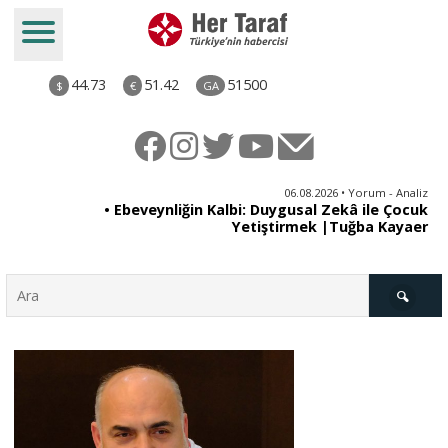
44.73
51.42
51500
$
€
GA
ya
06.08.2026 • Yorum - Analiz
rı
• Ebeveynliğin Kalbi: Duygusal Zekâ ile Çocuk
Yetiştirmek |Tuğba Kayaer
Türkiye
Derkenar