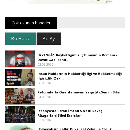
Çok okunan haberler
Bu Hafta
Bu Ay
ERZENGİZ: Kaybettiğimiz İç Dünyanın Romanı /
Davut Gazi Benli..
02.08.2026
İnsan Haklarının Hakkettiği İlgi ve Hakketmediği
İlgisizlik|Zeki ..
06.08.2026
Reformlarla Onarılamayan Yargı|Av.Semih Biten
04.08.2026
İspanya'da, İsrail İmzalı 5.Nesil Savaş
Rüzgarları|Sibel Erarslan..
03.08.2026
Ebeveynliğin Kalbi: Duygusal Zekâ ile Çocuk