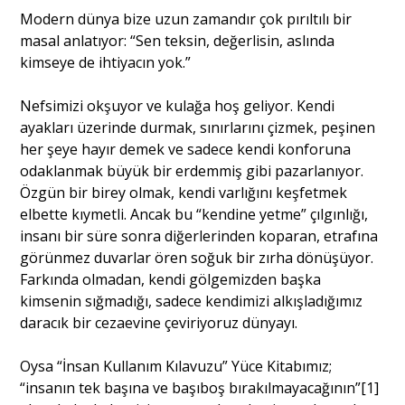
Modern dünya bize uzun zamandır çok pırıltılı bir
masal anlatıyor: “Sen teksin, değerlisin, aslında
Portre
kimseye de ihtiyacın yok.”
Nefsimizi okşuyor ve kulağa hoş geliyor. Kendi
Yazarlar
ayakları üzerinde durmak, sınırlarını çizmek, peşinen
her şeye hayır demek ve sadece kendi konforuna
odaklanmak büyük bir erdemmiş gibi pazarlanıyor.
Özgün bir birey olmak, kendi varlığını keşfetmek
elbette kıymetli. Ancak bu “kendine yetme” çılgınlığı,
Eğitim
insanı bir süre sonra diğerlerinden koparan, etrafına
görünmez duvarlar ören soğuk bir zırha dönüşüyor.
Dosya Haber
Farkında olmadan, kendi gölgemizden başka
kimsenin sığmadığı, sadece kendimizi alkışladığımız
Ankara Analiz
daracık bir cezaevine çeviriyoruz dünyayı.
Sağlık
Oysa “İnsan Kullanım Kılavuzu” Yüce Kitabımız;
“insanın tek başına ve başıboş bırakılmayacağının”
[1]