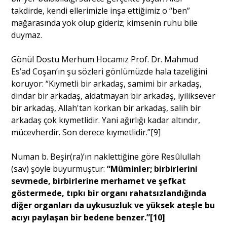
takdirde, kendi ellerimizle inşa ettiğimiz o “ben”
mağarasında yok olup gideriz; kimsenin ruhu bile
duymaz.
Gönül Dostu Merhum Hocamız Prof. Dr. Mahmud
Es’ad Coşan’ın şu sözleri gönlümüzde hala tazeliğini
koruyor: “Kıymetli bir arkadaş, samimi bir arkadaş,
dindar bir arkadaş, aldatmayan bir arkadaş, iyiliksever
bir arkadaş, Allah'tan korkan bir arkadaş, salih bir
arkadaş çok kıymetlidir. Yani ağırlığı kadar altındır,
mücevherdir. Son derece kıymetlidir.”
[9]
Numan b. Beşir(ra)’ın naklettiğine göre Resûlullah
(sav) şöyle buyurmuştur:
“Müminler; birbirlerini
sevmede, birbirlerine merhamet ve şefkat
göstermede, tıpkı bir organı rahatsızlandığında
diğer organları da uykusuzluk ve yüksek ateşle bu
acıyı paylaşan bir bedene benzer.”
[10]