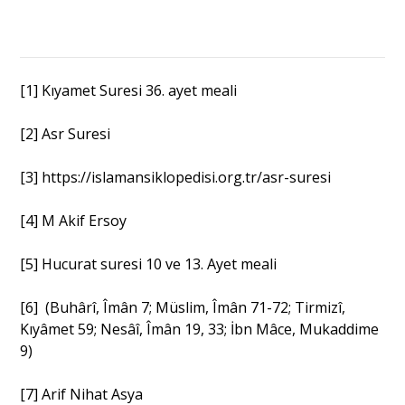
[1]
Kıyamet Suresi 36. ayet meali
[2]
Asr Suresi
[3]
https://islamansiklopedisi.org.tr/asr-suresi
[4]
M Akif Ersoy
[5]
Hucurat suresi 10 ve 13. Ayet meali
[6]
(Buhârî, Îmân 7; Müslim, Îmân 71-72; Tirmizî,
Kıyâmet 59; Nesâî, Îmân 19, 33; İbn Mâce, Mukaddime
9)
[7]
Arif Nihat Asya