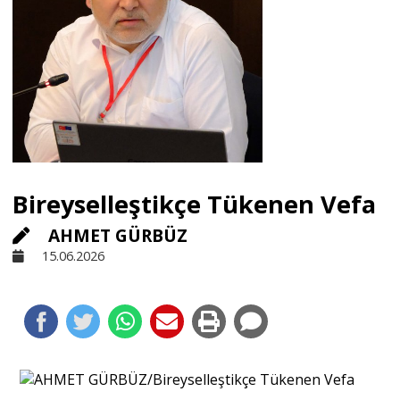
Sivil Toplum
Kültür - Sanat
Ekonomi
Bireyselleştikçe Tükenen Vefa
Dünya
AHMET GÜRBÜZ
15.06.2026
Yorum - Analiz
Söyleşi
Yazı Dizisi