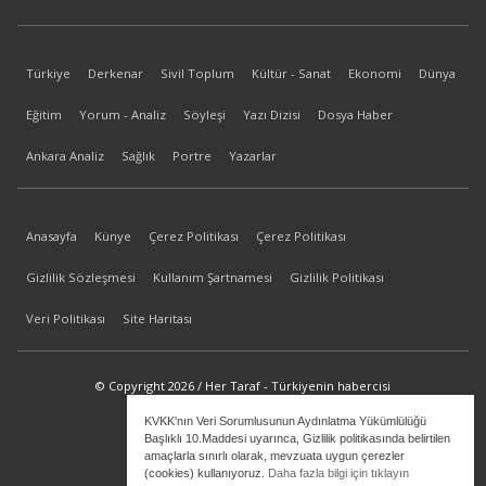
Türkiye
Derkenar
Sivil Toplum
Kültür - Sanat
Ekonomi
Dünya
Eğitim
Yorum - Analiz
Söyleşi
Yazı Dizisi
Dosya Haber
Ankara Analiz
Sağlık
Portre
Yazarlar
Anasayfa
Künye
Çerez Politikası
Çerez Politikası
Gizlilik Sözleşmesi
Kullanım Şartnamesi
Gizlilik Politikası
Veri Politikası
Site Haritası
© Copyright 2026 / Her Taraf - Türkiyenin habercisi
KVKK'nın Veri Sorumlusunun Aydınlatma Yükümlülüğü
bilgi@hertaraf.com
Başlıklı 10.Maddesi uyarınca, Gizlilik politikasında belirtilen
amaçlarla sınırlı olarak, mevzuata uygun çerezler
(cookies) kullanıyoruz.
Daha fazla bilgi için tıklayın