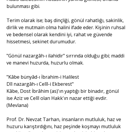
bulunması gibi.
Terim olarak ise; baş dinçliği, gönül rahatlığı, sakinlik,
dirlik ve mutmain olma halini ifade eder. Kişinin ruhsal
ve bedensel olarak kendini iyi, rahat ve güvende
hissetmesi, sekinet durumudur.
"Gönül nazargâh-ı ilahidir" sırrında olduğu gibi; maddi
ve manevi huzurda, huzurlu olmak.
"Kâbe bünyâd-ı İbrahim-i Halilest
Dîl nazargâh-ı Celîl-i Ekberest"
Kâbe, Dost İbrâhim (as)'ın yaptığı bir binadır, gönül
ise Aziz ve Celîl olan Hakk'ın nazar ettiği evdir.
(Mevlana)
Prof. Dr. Nevzat Tarhan, insanların mutluluk, haz ve
huzuru karıştırdığını, haz peşinde koşmayı mutluluk