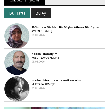
Çok okunan yazılar
Bu Hafta
Bu Ay
80 Sonrası Görülen Bir Düşün Kâbusa Dönüşmesi
AYTEN DURMUŞ
31.07.2026
Neden İslamcıyım
YUSUF YAVUZYILMAZ
05.08.2026
işte ben biraz da o hasreti severim.
MUSTAFA AKMEŞE
06.08.2026