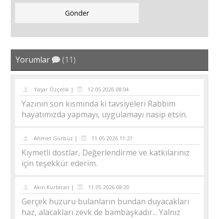
Yorumlar
(11)
Yaşar Özçelik |
12.05.2026 08:04
Yazının son kısmında ki tavsiyeleri Rabbim
hayatımızda yapmayı, uygulamayı nasip etsin.
Ahmet Gürbüz |
11.05.2026 11:21
Kıymetli dostlar, Değerlendirme ve katkılarınız
için teşekkür ederim.
Akın Kurtaran |
11.05.2026 08:20
Gerçek huzuru bulanların bundan duyacakları
haz, alacakları zevk de bambaşkadır... Yalnız