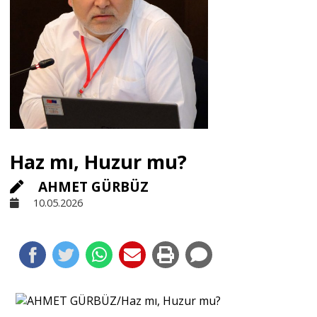
Sivil Toplum
Kültür - Sanat
Ekonomi
Haz mı, Huzur mu?
Dünya
AHMET GÜRBÜZ
10.05.2026
Yorum - Analiz
Söyleşi
Yazı Dizisi