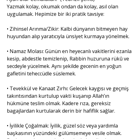
Yazmak kolay, okumak ondan da kolay, asıl olan
uygulamak. Hepimize bir iki pratik tavsiye:
• Zihinsel Arınma/Zikir: Kalbi dünyanın bitmeyen hay
huyundan alıp yaratıcıyla ünsiyet kurmaya yönelmek.
• Namaz Molası: Günün en heyecanlı vakitlerini ezanla
kesip, abdestle temizlenip, Rabbin huzuruna rükû ve
secdeyle yücelmek. Aynı şekilde gecenin en yoğun
gafletini teheccüdle süslemek.
• Tevekkül ve Kanaat Zırhı: Gelecek kaygısı ve geçmiş
takıntısından kurtulup vakti kuşanıp Allah’ın
hükmüne teslim olmak. Kadere rıza, gereksiz
bagajlardan kurtularak derin bir hafiflik sağlar.
• İyilikle Çoğalmak: İyilik, güzel söz veya yardımla
başkasının yüzündeki gülümsemeye vesile olmak.