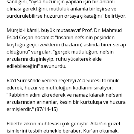
sandığını, "oysa huzur için yapılan işin bir anlamı
olması gerektiğini, mutluluk anlamla birleşirse ve
sürdürülebilirse huzurun ortaya çıkacağını" belirtiyor.
Mürşid-i kâmil, büyük mutasavvıf Prof. Dr. Mahmud
Es’ad Coşan hocamız: "İnsanın nefsinin peşinden
koştuğu geçici zevklerin (hazların) aslında birer serap
olduğunu" vurgular, "gerçek mutluluğun, nefsin
arzularını dizginleyip, ruhu yücelterek elde
edilebileceğini" savunurdu.
Ra’d Suresi'nde verilen reçeteyi A'lâ Suresi formüle
ederek, huzur ve mutluluğun kodlarını sıralıyor:
"Rabbinin adını zikrederek ve namaz kılarak nefsani
arzularından arınanlar, kesin bir kurtuluşa ve huzura
ermişlerdir." (87/14-15)
Elbette zikrin muhtevası çok geniştir. Allah’ın güzel
isimlerini tesbih etmekle beraber, Kur'an okumak,