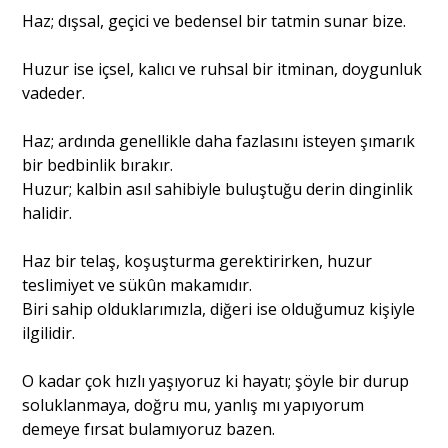
Haz; dışsal, geçici ve bedensel bir tatmin sunar bize.
Portre
Huzur ise içsel, kalıcı ve ruhsal bir itminan, doygunluk
vadeder.
Yazarlar
Haz; ardında genellikle daha fazlasını isteyen şımarık
bir bedbinlik bırakır.
Huzur; kalbin asıl sahibiyle buluştuğu derin dinginlik
halidir.
Eğitim
Haz bir telaş, koşuşturma gerektirirken, huzur
teslimiyet ve sükûn makamıdır.
Dosya Haber
Biri sahip olduklarımızla, diğeri ise olduğumuz kişiyle
ilgilidir.
Ankara Analiz
Sağlık
O kadar çok hızlı yaşıyoruz ki hayatı; şöyle bir durup
soluklanmaya, doğru mu, yanlış mı yapıyorum
demeye fırsat bulamıyoruz bazen.