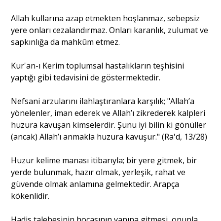
Allah kullarına azap etmekten hoşlanmaz, sebepsiz
yere onları cezalandırmaz. Onları karanlık, zulumat ve
sapkınlığa da mahkûm etmez.
Kur'an-ı Kerim toplumsal hastalıkların teşhisini
yaptığı gibi tedavisini de göstermektedir.
Nefsani arzularını ilahlaştıranlara karşılık; "Allah’a
yönelenler, iman ederek ve Allah’ı zikrederek kalpleri
huzura kavuşan kimselerdir. Şunu iyi bilin ki gönüller
(ancak) Allah’ı anmakla huzura kavuşur." (Ra'd, 13/28)
Huzur kelime manası itibarıyla; bir yere gitmek, bir
yerde bulunmak, hazır olmak, yerleşik, rahat ve
güvende olmak anlamına gelmektedir. Arapça
kökenlidir.
Hadis talebesinin hocasının yanına gitmesi, onunla