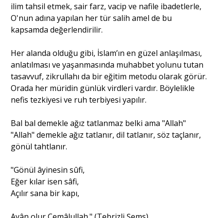
ilim tahsil etmek, sair farz, vacip ve nafile ibadetlerle,
O'nun adına yapılan her tür salih amel de bu
kapsamda değerlendirilir.
Her alanda olduğu gibi, İslam’ın en güzel anlaşılması,
anlatılması ve yaşanmasında muhabbet yolunu tutan
tasavvuf, zikrullahı da bir eğitim metodu olarak görür.
Orada her müridin günlük virdleri vardır. Böylelikle
nefis tezkiyesi ve ruh terbiyesi yapılır.
Bal bal demekle ağız tatlanmaz belki ama "Allah"
"Allah" demekle ağız tatlanır, dil tatlanır, söz taçlanır,
gönül tahtlanır.
"Gönül âyinesin sûfi,
Eğer kılar isen sâfi,
Açılır sana bir kapı,
Ayân olur Cemâlullah." (Tebrizli Şems)