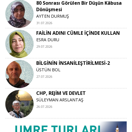
80 Sonrası Görülen Bir Düşün Kâbusa
Dönüşmesi
Nureddin Yalçın Adıyaman |
10.05.2026 16:37
AYTEN DURMUŞ
Kaleminize ..Yureginize sağlık.Selam ve dua ile
31.07.2026
FAİLİN ADINI CÜMLE İÇİNDE KULLAN
ESRA DURU
29.07.2026
BİLGİNİN İNSANİLEŞTİRİLMESİ-2
ÜSTÜN BOL
27.07.2026
CHP, REJİM VE DEVLET
SÜLEYMAN ARSLANTAŞ
26.07.2026