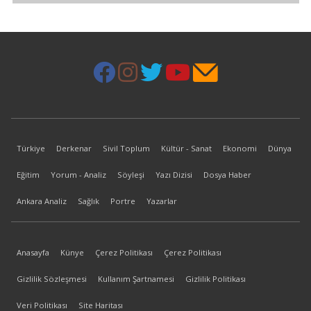
Türkiye
Derkenar
Sivil Toplum
Kültür - Sanat
Ekonomi
Dünya
Eğitim
Yorum - Analiz
Söyleşi
Yazı Dizisi
Dosya Haber
Ankara Analiz
Sağlık
Portre
Yazarlar
Anasayfa
Künye
Çerez Politikası
Çerez Politikası
Gizlilik Sözleşmesi
Kullanım Şartnamesi
Gizlilik Politikası
Veri Politikası
Site Haritası