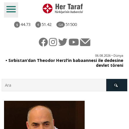
44.73
51.42
51500
$
€
GA
iz
06.08.2026 • Dünya
ği
• Sırbistan’dan Theodor Herzl’in babaannesi ile dedesine
aş
devlet töreni
Türkiye
Derkenar