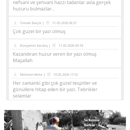
nefsani ve şehvani hazzı tadanlar asla gerçek
huzuru bulmazlar...
Osman Balçık |
11.05.2026 06:57
Çok güzel bir yazı olmuş
Bünyamin Kardeş |
11.05.2026 00:33
Kazandıran huzur veren bir yazı olmuş
Maşallah
Mehmet Mete |
10.05.2026 17:52
Her zamanki gibi çok güzel tespitler ve
gönüllere hitap eden bir yazı. Tebrikler
selamlar
Hacı Hüseyin |
10.05.2026 17:06
Ahmet Bey bu güzellikleri letafetle
sunmuşsunuz teşekkürler. Sonuç olarak