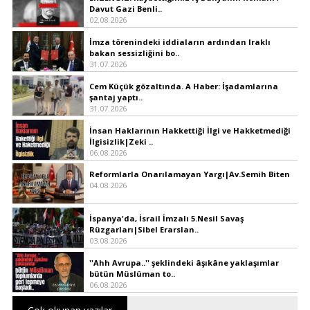
Davut Gazi Benli..
02.08.2026
İmza törenindeki iddiaların ardından Iraklı
bakan sessizliğini bo..
31.07.2026
Cem Küçük gözaltında. A Haber: İşadamlarına
şantaj yaptı..
31.07.2026
İnsan Haklarının Hakkettiği İlgi ve Hakketmediği
İlgisizlik|Zeki ..
06.08.2026
Reformlarla Onarılamayan Yargı|Av.Semih Biten
04.08.2026
İspanya'da, İsrail İmzalı 5.Nesil Savaş
Rüzgarları|Sibel Erarslan..
03.08.2026
''Ahh Avrupa..'' şeklindeki âşıkâne yaklaşımlar
bütün Müslüman to..
06.08.2026