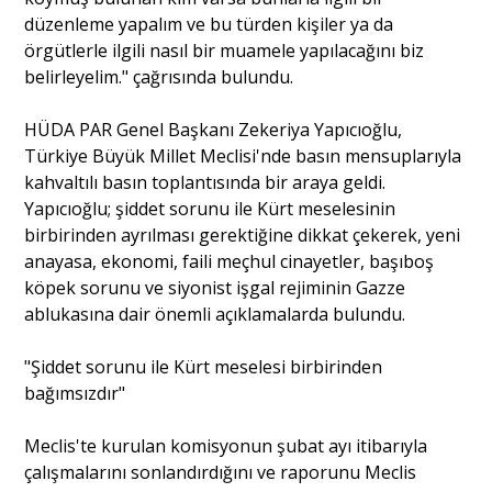
düzenleme yapalım ve bu türden kişiler ya da
örgütlerle ilgili nasıl bir muamele yapılacağını biz
Portre
belirleyelim." çağrısında bulundu.
HÜDA PAR Genel Başkanı Zekeriya Yapıcıoğlu,
Yazarlar
Türkiye Büyük Millet Meclisi'nde basın mensuplarıyla
kahvaltılı basın toplantısında bir araya geldi.
Yapıcıoğlu; şiddet sorunu ile Kürt meselesinin
birbirinden ayrılması gerektiğine dikkat çekerek, yeni
anayasa, ekonomi, faili meçhul cinayetler, başıboş
Eğitim
köpek sorunu ve siyonist işgal rejiminin Gazze
ablukasına dair önemli açıklamalarda bulundu.
Dosya Haber
Ankara Analiz
"Şiddet sorunu ile Kürt meselesi birbirinden
bağımsızdır"
Sağlık
Meclis'te kurulan komisyonun şubat ayı itibarıyla
çalışmalarını sonlandırdığını ve raporunu Meclis