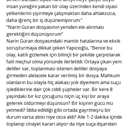
insan yüreğini yakan bir olay üzerinden kendi siyasi
yelkenlerini şişirmeye çalışmaktan daha ahlaksızca,
daha iğrenç bir iş düşünemiyorum."
"Narin Güran dosyasının yeniden ele alınması
gerektiğini düşünüyorum"
Narin Güran dosyasındaki mantık hatalarına ve eksik
soruşturmaya dikkat çeken Yapıcıoğlu, "Bence bu
olay, katili gizlemek için bilinçli bir şekilde çarpıtılarak
faili meçhul olma yönünde ilerletildi. Ortaya çıkan yeni
deliller var, toplanması istenen deliller dosyaya
girmeden alelacele karar verilmiş bir dosya. Mahkum
olanların bu olayla hiç alakası yok diyemem ama suçu
işlediklerine dair çok ciddi şüpheler var. Bir kere 8
yaşındaki bir kız çocuğunu niçin üç kişi bir araya
gelerek öldürmeyi düşünsün? Bir kişinin gücü mü
yetmedi? İddia edildiği gibi ortada gayrimeşru bir
durum varsa abisi niye ceza aldı? Aile 1-2 dakika içinde
toplanıp cinayet kararı alıyor da niye suça dışarıdan