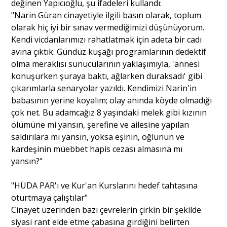
değinen Yapıcıoğlu, şu ifadeleri kullandı:
"Narin Güran cinayetiyle ilgili basın olarak, toplum
olarak hiç iyi bir sınav vermediğimizi düşünüyorum.
Kendi vicdanlarımızı rahatlatmak için adeta bir cadı
avına çıktık. Gündüz kuşağı programlarının dedektif
olma meraklısı sunucularının yaklaşımıyla, 'annesi
konuşurken şuraya baktı, ağlarken duraksadı' gibi
çıkarımlarla senaryolar yazıldı. Kendimizi Narin'in
babasının yerine koyalım; olay anında köyde olmadığı
çok net. Bu adamcağız 8 yaşındaki melek gibi kızının
ölümüne mi yansın, şerefine ve ailesine yapılan
saldırılara mı yansın, yoksa eşinin, oğlunun ve
kardeşinin müebbet hapis cezası almasına mı
yansın?"
"HÜDA PAR'ı ve Kur'an Kurslarını hedef tahtasına
oturtmaya çalıştılar"
Cinayet üzerinden bazı çevrelerin çirkin bir şekilde
siyasi rant elde etme çabasına girdiğini belirten