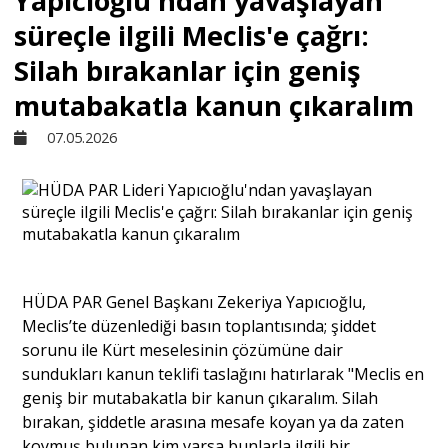
Yapıcıoğlu'ndan yavaşlayan
süreçle ilgili Meclis'e çağrı:
Sivil Toplum
Silah bırakanlar için geniş
mutabakatla kanun çıkaralım
Kültür - Sanat
07.05.2026
Ekonomi
Dünya
HÜDA PAR Genel Başkanı Zekeriya Yapıcıoğlu,
Yorum - Analiz
Meclis’te düzenlediği basın toplantısında; şiddet
sorunu ile Kürt meselesinin çözümüne dair
sundukları kanun teklifi taslağını hatırlarak "Meclis en
Söyleşi
geniş bir mutabakatla bir kanun çıkaralım. Silah
bırakan, şiddetle arasına mesafe koyan ya da zaten
Yazı Dizisi
koymuş bulunan kim varsa bunlarla ilgili bir