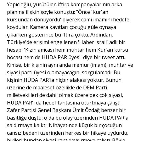
Yapıcıoğlu, yürütülen iftira kampanyalarının arka
planına ilişkin şöyle konuştu: "Önce 'Kur'an
kursundan dönüyordu' diyerek cami imamını hedefe
koydular. Kamera kayıtları çocuğu güle oynaya
çıkarken gösterince bu iftira çöktü. Ardından,
Türkiye'de erişimi engellenen 'Haber İsrail' adlı bir
hesap, 'Kızın amcası hem muhtar hem Kur'an kursu
hocası hem de HÜDA PAR üyesi' diye bir tweet attı.
Kimse, bir kişinin aynı anda memur (imam), muhtar ve
siyasi parti üyesi olamayacağını sorgulamadı. Bu
kişinin HÜDA PAR'la hiçbir alakası yoktur. Bunun
üzerine de maalesef özellikle de DEM Parti
milletvekilleri de dahil olmak üzere pek çok siyasi,
HÜDA PAR'ı da hedef tahtasına oturtmaya çalıştı.
Zafer Partisi Genel Başkanı Ümit Özdağ benzer bir
basitliğe düştü, o da bu olay üzerinden HÜDA PAR'a
saldırmaya kalktı. Nihayetinde küçük bir çocuğun
cansız bedeni üzerinden herkes bir hikaye uydurdu,
birileri bundan siyasi rant devşirmeye çalıştı. Böyle