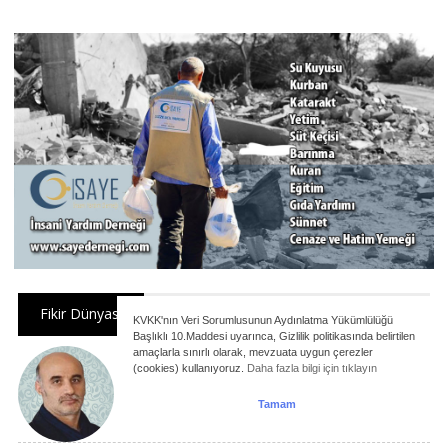
Fikir Dünyası
KVKK'nın Veri Sorumlusunun Aydınlatma Yükümlülüğü
Başlıklı 10.Maddesi uyarınca, Gizlilik politikasında belirtilen
amaçlarla sınırlı olarak, mevzuata uygun çerezler
YENİ BİR MEDENİYET İNŞA EDEBİLİR
(cookies) kullanıyoruz.
Daha fazla bilgi için tıklayın
MİYİZ?
ORHAN GÖKTAŞ
Tamam
07.08.2026