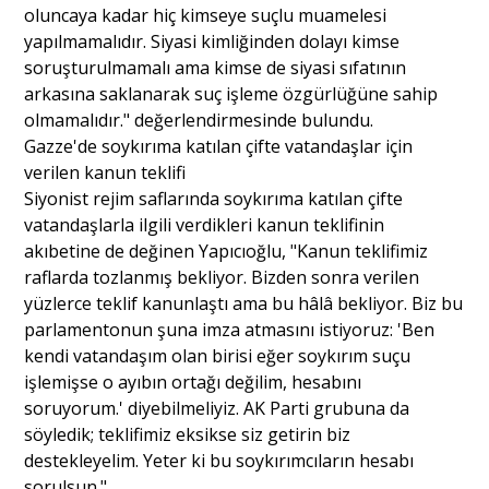
oluncaya kadar hiç kimseye suçlu muamelesi
yapılmamalıdır. Siyasi kimliğinden dolayı kimse
soruşturulmamalı ama kimse de siyasi sıfatının
arkasına saklanarak suç işleme özgürlüğüne sahip
olmamalıdır." değerlendirmesinde bulundu.
Gazze'de soykırıma katılan çifte vatandaşlar için
verilen kanun teklifi
Siyonist rejim saflarında soykırıma katılan çifte
vatandaşlarla ilgili verdikleri kanun teklifinin
akıbetine de değinen Yapıcıoğlu, "Kanun teklifimiz
raflarda tozlanmış bekliyor. Bizden sonra verilen
yüzlerce teklif kanunlaştı ama bu hâlâ bekliyor. Biz bu
parlamentonun şuna imza atmasını istiyoruz: 'Ben
kendi vatandaşım olan birisi eğer soykırım suçu
işlemişse o ayıbın ortağı değilim, hesabını
soruyorum.' diyebilmeliyiz. AK Parti grubuna da
söyledik; teklifimiz eksikse siz getirin biz
destekleyelim. Yeter ki bu soykırımcıların hesabı
sorulsun."