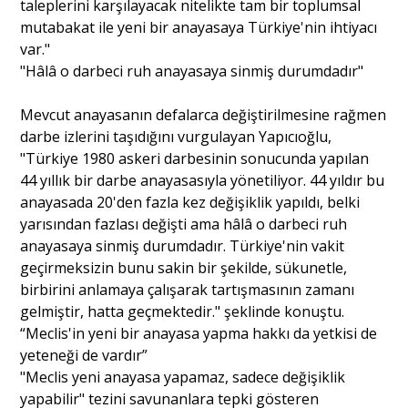
taleplerini karşılayacak nitelikte tam bir toplumsal
mutabakat ile yeni bir anayasaya Türkiye'nin ihtiyacı
var."
"Hâlâ o darbeci ruh anayasaya sinmiş durumdadır"
Mevcut anayasanın defalarca değiştirilmesine rağmen
darbe izlerini taşıdığını vurgulayan Yapıcıoğlu,
"Türkiye 1980 askeri darbesinin sonucunda yapılan
44 yıllık bir darbe anayasasıyla yönetiliyor. 44 yıldır bu
anayasada 20'den fazla kez değişiklik yapıldı, belki
yarısından fazlası değişti ama hâlâ o darbeci ruh
anayasaya sinmiş durumdadır. Türkiye'nin vakit
geçirmeksizin bunu sakin bir şekilde, sükunetle,
birbirini anlamaya çalışarak tartışmasının zamanı
gelmiştir, hatta geçmektedir." şeklinde konuştu.
“Meclis'in yeni bir anayasa yapma hakkı da yetkisi de
yeteneği de vardır”
"Meclis yeni anayasa yapamaz, sadece değişiklik
yapabilir" tezini savunanlara tepki gösteren