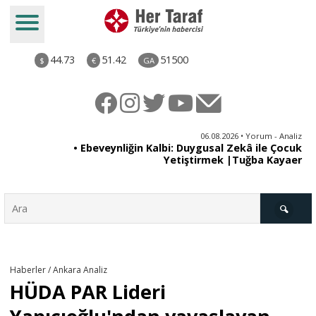
44.73
51.42
51500
$
€
GA
ya
06.08.2026 • Yorum - Analiz
rı
• Ebeveynliğin Kalbi: Duygusal Zekâ ile Çocuk
Yetiştirmek |Tuğba Kayaer
Türkiye
Haberler / Ankara Analiz
HÜDA PAR Lideri
Derkenar