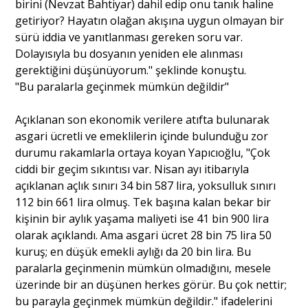
birini (Nevzat Bahtiyar) dahil edip onu tanık haline
getiriyor? Hayatın olağan akışına uygun olmayan bir
sürü iddia ve yanıtlanması gereken soru var.
Dolayısıyla bu dosyanın yeniden ele alınması
gerektiğini düşünüyorum." şeklinde konuştu.
"Bu paralarla geçinmek mümkün değildir"
Açıklanan son ekonomik verilere atıfta bulunarak
asgari ücretli ve emeklilerin içinde bulunduğu zor
durumu rakamlarla ortaya koyan Yapıcıoğlu, "Çok
ciddi bir geçim sıkıntısı var. Nisan ayı itibarıyla
açıklanan açlık sınırı 34 bin 587 lira, yoksulluk sınırı
112 bin 661 lira olmuş. Tek başına kalan bekar bir
kişinin bir aylık yaşama maliyeti ise 41 bin 900 lira
olarak açıklandı. Ama asgari ücret 28 bin 75 lira 50
kuruş; en düşük emekli aylığı da 20 bin lira. Bu
paralarla geçinmenin mümkün olmadığını, mesele
üzerinde bir an düşünen herkes görür. Bu çok nettir;
bu parayla geçinmek mümkün değildir." ifadelerini