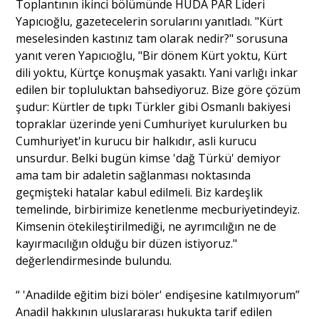
Toplantının ikinci bölümünde HÜDA PAR Lideri
Yapıcıoğlu, gazetecelerin sorularını yanıtladı. "Kürt
meselesinden kastınız tam olarak nedir?" sorusuna
yanıt veren Yapıcıoğlu, "Bir dönem Kürt yoktu, Kürt
dili yoktu, Kürtçe konuşmak yasaktı. Yani varlığı inkar
edilen bir topluluktan bahsediyoruz. Bize göre çözüm
şudur: Kürtler de tıpkı Türkler gibi Osmanlı bakiyesi
topraklar üzerinde yeni Cumhuriyet kurulurken bu
Cumhuriyet'in kurucu bir halkıdır, asli kurucu
unsurdur. Belki bugün kimse 'dağ Türkü' demiyor
ama tam bir adaletin sağlanması noktasında
geçmişteki hatalar kabul edilmeli. Biz kardeşlik
temelinde, birbirimize kenetlenme mecburiyetindeyiz.
Kimsenin ötekileştirilmediği, ne ayrımcılığın ne de
kayırmacılığın olduğu bir düzen istiyoruz."
değerlendirmesinde bulundu.
“ 'Anadilde eğitim bizi böler' endişesine katılmıyorum”
Anadil hakkının uluslararası hukukta tarif edilen