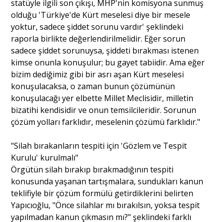
statüyle ilgili son çıkışı, MHP'nin komisyona sunmuş
olduğu 'Türkiye'de Kürt meselesi diye bir mesele
yoktur, sadece şiddet sorunu vardır' şeklindeki
raporla birlikte değerlendirilmelidir. Eğer sorun
sadece şiddet sorunuysa, şiddeti bırakması istenen
kimse onunla konuşulur; bu gayet tabiidir. Ama eğer
bizim dediğimiz gibi bir asrı aşan Kürt meselesi
konuşulacaksa, o zaman bunun çözümünün
konuşulacağı yer elbette Millet Meclisidir, milletin
bizatihi kendisidir ve onun temsilcileridir. Sorunun
çözüm yolları farklıdır, meselenin çözümü farklıdır."
"Silah bırakanların tespiti için 'Gözlem ve Tespit
Kurulu' kurulmalı"
Örgütün silah bırakıp bırakmadığının tespiti
konusunda yaşanan tartışmalara, sundukları kanun
teklifiyle bir çözüm formülü getirdiklerini belirten
Yapıcıoğlu, "Önce silahlar mı bırakılsın, yoksa tespit
yapılmadan kanun çıkmasın mı?" şeklindeki farklı