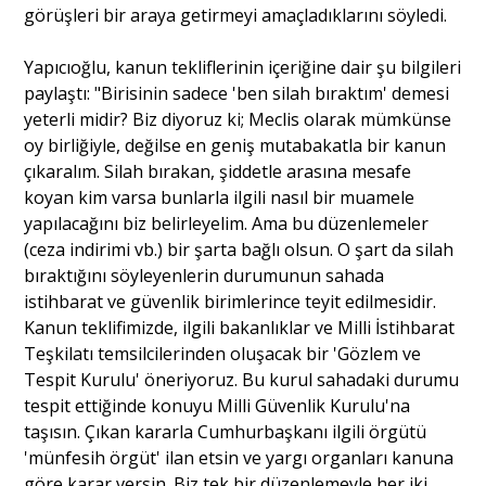
görüşleri bir araya getirmeyi amaçladıklarını söyledi.
Yapıcıoğlu, kanun tekliflerinin içeriğine dair şu bilgileri
paylaştı: "Birisinin sadece 'ben silah bıraktım' demesi
yeterli midir? Biz diyoruz ki; Meclis olarak mümkünse
oy birliğiyle, değilse en geniş mutabakatla bir kanun
çıkaralım. Silah bırakan, şiddetle arasına mesafe
koyan kim varsa bunlarla ilgili nasıl bir muamele
yapılacağını biz belirleyelim. Ama bu düzenlemeler
(ceza indirimi vb.) bir şarta bağlı olsun. O şart da silah
bıraktığını söyleyenlerin durumunun sahada
istihbarat ve güvenlik birimlerince teyit edilmesidir.
Kanun teklifimizde, ilgili bakanlıklar ve Milli İstihbarat
Teşkilatı temsilcilerinden oluşacak bir 'Gözlem ve
Tespit Kurulu' öneriyoruz. Bu kurul sahadaki durumu
tespit ettiğinde konuyu Milli Güvenlik Kurulu'na
taşısın. Çıkan kararla Cumhurbaşkanı ilgili örgütü
'münfesih örgüt' ilan etsin ve yargı organları kanuna
göre karar versin. Biz tek bir düzenlemeyle her iki