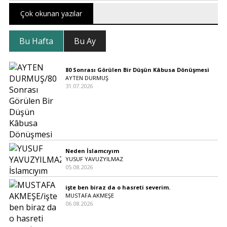
Çok okunan yazılar
Bu Hafta
Bu Ay
80 Sonrası Görülen Bir Düşün Kâbusa Dönüşmesi
AYTEN DURMUŞ
31.07.2026
Neden İslamcıyım
YUSUF YAVUZYILMAZ
05.08.2026
işte ben biraz da o hasreti severim.
MUSTAFA AKMEŞE
06.08.2026