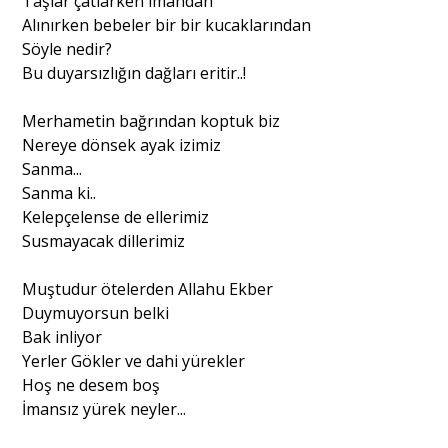
Taşlar çatlarken imandan
Alınırken bebeler bir bir kucaklarından
Sağlık
Söyle nedir?
Bu duyarsızlığın dağları eritir..!
Merhametin bağrından koptuk biz
Nereye dönsek ayak izimiz
Sanma...
Sanma ki..
Kelepçelense de ellerimiz
Susmayacak dillerimiz
Muştudur ötelerden Allahu Ekber
Duymuyorsun belki
Bak inliyor
Yerler Gökler ve dahi yürekler
Hoş ne desem boş
İmansız yürek neyler...