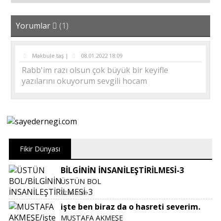
Yorumlar
(1)
Makbule taş |
08.01.2022 18:09
Rabb'im razı olsun çok büyük bir keyifle
yazılarını okuyorum sevgili hocam
Fikir Dünyası
BİLGİNİN İNSANİLEŞTİRİLMESİ-3
ÜSTÜN BOL
07.08.2026
işte ben biraz da o hasreti severim.
MUSTAFA AKMEŞE