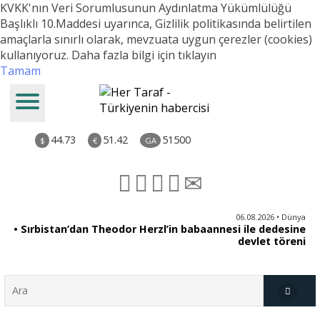
KVKK'nın Veri Sorumlusunun Aydınlatma Yükümlülüğü
Başlıklı 10.Maddesi uyarınca, Gizlilik politikasında belirtilen
amaçlarla sınırlı olarak, mevzuata uygun çerezler (cookies)
kullanıyoruz.
Daha fazla bilgi için tıklayın
Tamam
44.73
51.42
51500
$
€
GA
iz
06.08.2026 • Dünya
ği
• Sırbistan’dan Theodor Herzl’in babaannesi ile dedesine
aş
devlet töreni