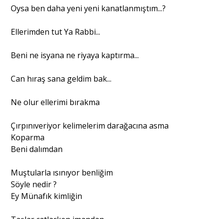
Oysa ben daha yeni yeni kanatlanmıştım...?
Söyleşi
Ellerimden tut Ya Rabbi...
Yazı Dizisi
Beni ne isyana ne riyaya kaptırma...
Can hıraş sana geldim bak...
Portre
Ne olur ellerimi bırakma
Yazarlar
Çırpınıveriyor kelimelerim darağacına asma
Koparma
Beni dalımdan
Muştularla ısınıyor benliğim
Eğitim
Söyle nedir ?
Dosya Haber
Ey Münafık kimliğin
Ankara Analiz