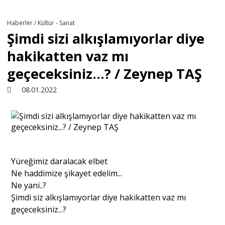
Türkiye
Haberler / Kültür - Sanat
Şimdi sizi alkışlamıyorlar diye
Derkenar
hakikatten vaz mı
geçeceksiniz...? / Zeynep TAŞ
Sivil Toplum
08.01.2022
Kültür - Sanat
Ekonomi
Yüreğimiz daralacak elbet
Ne haddimize şikayet edelim...
Dünya
Ne yani..?
Şimdi siz alkışlamıyorlar diye hakikatten vaz mı
geçeceksiniz...?
Yorum - Analiz