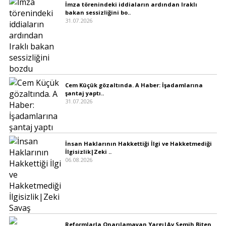
İmza törenindeki iddiaların ardından Iraklı
bakan sessizliğini bo..
31.07.2026
Cem Küçük gözaltında. A Haber: İşadamlarına
şantaj yaptı..
31.07.2026
İnsan Haklarının Hakkettiği İlgi ve Hakketmediği
İlgisizlik|Zeki ..
06.08.2026
Reformlarla Onarılamayan Yargı|Av.Semih Biten