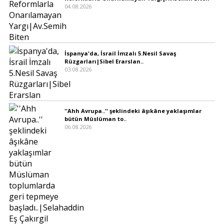
04.08.2026
İspanya'da, İsrail İmzalı 5.Nesil Savaş
Rüzgarları|Sibel Erarslan..
03.08.2026
''Ahh Avrupa..'' şeklindeki âşıkâne yaklaşımlar
bütün Müslüman to..
06.08.2026