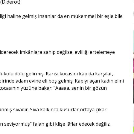
(Di­derot)
şiliği haline gelmiş insanlar da en mükemmel bir eşle bile
iderecek imkânlara sahip değilse, evliliği ertelemeye
i-kolu dolu gelirmiş. Karısı kocasını kapıda karşılar,
birinde adam evine eli boş gelmiş. Kapıyı açan kadın elini
p kocasının yüzüne bakar: "Aaaaa, senin bir gözün
mış sıvadır. Sıva kalkınca kusurlar ortaya çıkar.
 seviyormuş” falan gibi klişe lâflar edecek değiliz.