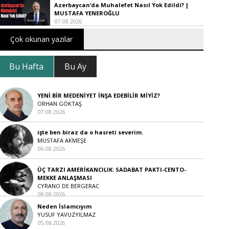
Azerbaycan’da Muhalefet Nasıl Yok Edildi? |
MUSTAFA YENEROĞLU
07.08.2026
Çok okunan yazılar
Bu Hafta
Bu Ay
YENİ BİR MEDENİYET İNŞA EDEBİLİR MİYİZ?
ORHAN GÖKTAŞ
07.08.2026
işte ben biraz da o hasreti severim.
MUSTAFA AKMEŞE
06.08.2026
ÜÇ TARZI AMERİKANCILIK: SADABAT PAKTI-CENTO-
MEKKE ANLAŞMASI
CYRANO DE BERGERAC
08.08.2026
Neden İslamcıyım
YUSUF YAVUZYILMAZ
05.08.2026