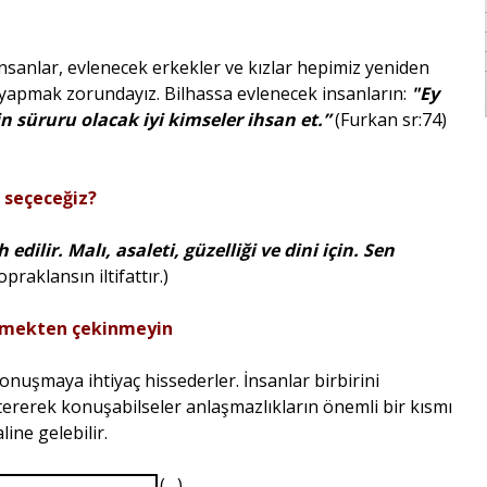
 insanlar, evlenecek erkekler ve kızlar hepimiz yeniden
 yapmak zorundayız. Bilhassa evlenecek insanların:
"Ey
in süruru olacak iyi kimseler ihsan et.”
(Furkan sr:74)
ş seçeceğiz?
edilir. Malı, asaleti, güzelliği ve dini için. Sen
opraklansın iltifattır.)
lemekten çekinmeyin
konuşmaya ihtiyaç hissederler. İnsanlar birbirini
stererek konuşabilseler anlaşmazlıkların önemli bir kısmı
line gelebilir.
(…)