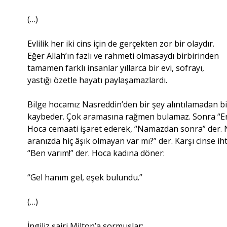
(…)
Evlilik her iki cins için de gerçekten zor bir olaydır.
Eğer Allah’ın fazlı ve rahmeti olmasaydı birbirinden
tamamen farklı insanlar yıllarca bir evi, sofrayı,
yastığı özetle hayatı paylaşamazlardı.
Bilge hocamız Nasreddin’den bir şey alıntılamadan b
kaybeder. Çok aramasına rağmen bulamaz. Sonra “En iy
Hoca cemaati işaret ederek, “Namazdan sonra” der. N
aranızda hiç âşık olmayan var mı?” der. Karşı cinse ih
“Ben varım!” der. Hoca kadına döner:
“Gel hanım gel, eşek bulundu.”
(…)
İngiliz şairi Milton’a sormuşlar: