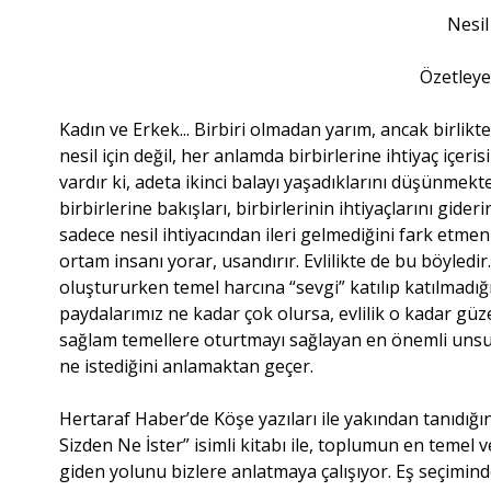
Nesil
Özetleye
Kadın ve Erkek... Birbiri olmadan yarım, ancak birlikt
nesil için değil, her anlamda birbirlerine ihtiyaç içer
vardır ki, adeta ikinci balayı yaşadıklarını düşünmekt
birbirlerine bakışları, birbirlerinin ihtiyaçlarını gider
sadece nesil ihtiyacından ileri gelmediğini fark etme
ortam insanı yorar, usandırır. Evlilikte de bu böyledir
oluştururken temel harcına “sevgi” katılıp katılmadığı
paydalarımız ne kadar çok olursa, evlilik o kadar güzel
sağlam temellere oturtmayı sağlayan en önemli unsur
ne istediğini anlamaktan geçer.
Hertaraf Haber’de Köşe yazıları ile yakından tanıdığ
Sizden Ne İster” isimli kitabı ile, toplumun en teme
giden yolunu bizlere anlatmaya çalışıyor. Eş seçimin