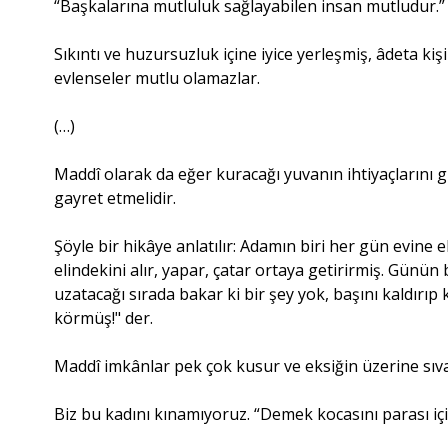
“Başkalarına mutluluk sağlayabilen insan mutludur.” 
Sıkıntı ve huzursuzluk içine iyice yerleşmiş, âdeta ki
evlenseler mutlu olamazlar.
(…)
Maddî olarak da eğer kuracağı yuvanın ihtiyaçlarını g
gayret etmelidir.
Şöyle bir hikâye anlatılır: Adamın biri her gün evine el
elindekini alır, yapar, çatar ortaya getirirmiş. Günün 
uzatacağı sırada bakar ki bir şey yok, başını kaldırı
körmüş!" der.
Maddî imkânlar pek çok kusur ve eksiğin üzerine sıvan
Biz bu kadını kınamıyoruz. “Demek kocasını parası için