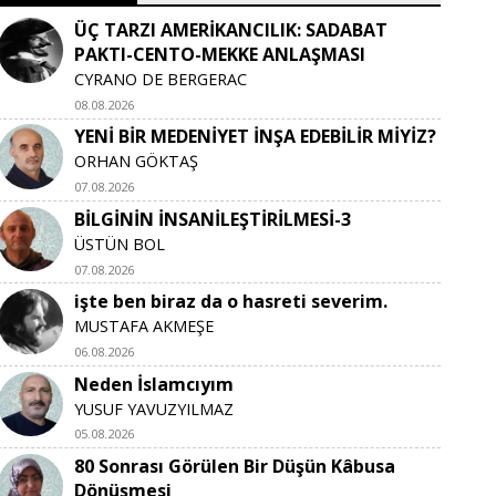
ÜÇ TARZI AMERİKANCILIK: SADABAT
PAKTI-CENTO-MEKKE ANLAŞMASI
CYRANO DE BERGERAC
08.08.2026
YENİ BİR MEDENİYET İNŞA EDEBİLİR MİYİZ?
ORHAN GÖKTAŞ
07.08.2026
BİLGİNİN İNSANİLEŞTİRİLMESİ-3
ÜSTÜN BOL
07.08.2026
işte ben biraz da o hasreti severim.
MUSTAFA AKMEŞE
06.08.2026
Neden İslamcıyım
YUSUF YAVUZYILMAZ
05.08.2026
80 Sonrası Görülen Bir Düşün Kâbusa
Dönüşmesi