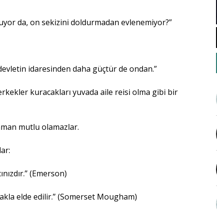
oluyor da, on sekizini doldurmadan evlenemiyor?”
 devletin idaresinden daha güçtür de ondan.”
rkekler kuracakları yuvada aile reisi olma gibi bir
zaman mutlu olamazlar.
ar:
ınızdır.” (Emerson)
makla elde edilir.” (Somerset Mougham)