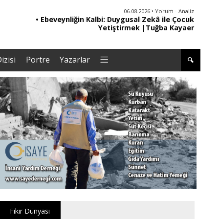
06.08.2026 • Yorum - Analiz
• Ebeveynliğin Kalbi: Duygusal Zekâ ile Çocuk
• '
Yetiştirmek |Tuğba Kayaer
izisi
Portre
Yazarlar
Fikir Dünyası