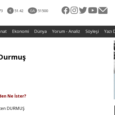
rkiye
07.08.2026 • Dünya
ttı!
• Gannuşi'nin serbest bırakılması için çağrı
73
€
51.42
GA
51500
irdi
anat
Ekonomi
Dünya
Yorum - Analiz
Söyleşi
Yazı D
n Durmuş
zden Ne İster?
yten DURMUŞ