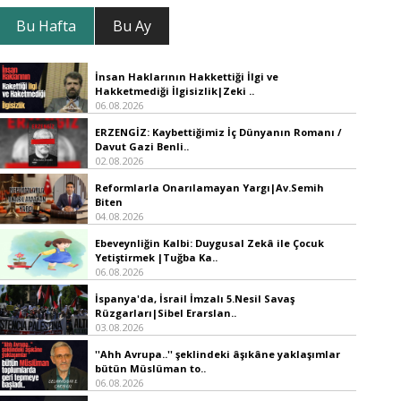
Bu Hafta
Bu Ay
İnsan Haklarının Hakkettiği İlgi ve
Hakketmediği İlgisizlik|Zeki ..
06.08.2026
ERZENGİZ: Kaybettiğimiz İç Dünyanın Romanı /
Davut Gazi Benli..
02.08.2026
Reformlarla Onarılamayan Yargı|Av.Semih
Biten
04.08.2026
Ebeveynliğin Kalbi: Duygusal Zekâ ile Çocuk
Yetiştirmek |Tuğba Ka..
06.08.2026
İspanya'da, İsrail İmzalı 5.Nesil Savaş
Rüzgarları|Sibel Erarslan..
03.08.2026
''Ahh Avrupa..'' şeklindeki âşıkâne yaklaşımlar
bütün Müslüman to..
06.08.2026