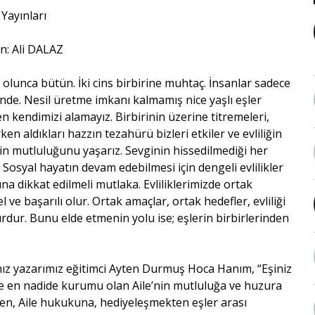
 Yayınları
n: Ali DALAZ
e olunca bütün. İki cins birbirine muhtaç. İnsanlar sadece
isinde. Nesil üretme imkanı kalmamış nice yaşlı eşler
en kendimizi alamayız. Birbirinin üzerine titremeleri,
irken aldıkları hazzın tezahürü bizleri etkiler ve evliliğin
nin mutluluğunu yaşarız. Sevginin hissedilmediği her
. Sosyal hayatın devam edebilmesi için dengeli evlilikler
na dikkat edilmeli mutlaka. Evliliklerimizde ortak
 ve başarılı olur. Ortak amaçlar, ortak hedefler, evliliği
dur. Bunu elde etmenin yolu ise; eşlerin birbirlerinden
ınız yazarımız eğitimci Ayten Durmuş Hoca Hanım, “Eşiniz
l ve en nadide kurumu olan Aile’nin mutluluğa ve huzura
den, Aile hukukuna, hediyeleşmekten eşler arası