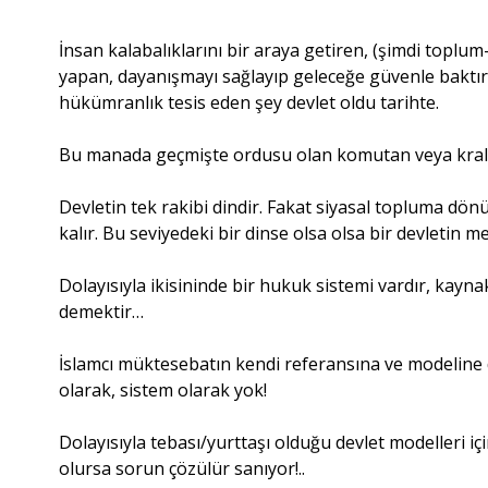
İnsan kalabalıklarını bir araya getiren, (şimdi toplum
yapan, dayanışmayı sağlayıp geleceğe güvenle baktıran
hükümranlık tesis eden şey devlet oldu tarihte.
Bu manada geçmişte ordusu olan komutan veya kral/s
Devletin tek rakibi dindir. Fakat siyasal topluma dö
kalır. Bu seviyedeki bir dinse olsa olsa bir devletin m
Dolayısıyla ikisininde bir hukuk sistemi vardır, kayna
demektir…
İslamcı müktesebatın kendi referansına ve modeline d
olarak, sistem olarak yok!
Dolayısıyla tebası/yurttaşı olduğu devlet modeller
olursa sorun çözülür sanıyor!..