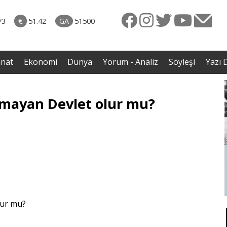
rkiye
ttı!
73
€
51.42
GA
51500
irdi
anat
Ekonomi
Dünya
Yorum - Analiz
Söyleşi
Yazı D
Olmayan Devlet olur mu?