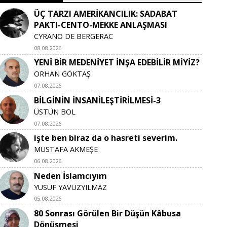
ÜÇ TARZI AMERİKANCILIK: SADABAT
PAKTI-CENTO-MEKKE ANLAŞMASI
CYRANO DE BERGERAC
08.08.2026
YENİ BİR MEDENİYET İNŞA EDEBİLİR MİYİZ?
ORHAN GÖKTAŞ
07.08.2026
BİLGİNİN İNSANİLEŞTİRİLMESİ-3
ÜSTÜN BOL
07.08.2026
işte ben biraz da o hasreti severim.
MUSTAFA AKMEŞE
06.08.2026
Neden İslamcıyım
YUSUF YAVUZYILMAZ
05.08.2026
80 Sonrası Görülen Bir Düşün Kâbusa
Dönüşmesi