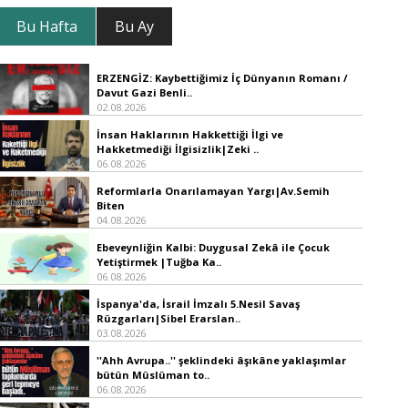
Bu Hafta
Bu Ay
ERZENGİZ: Kaybettiğimiz İç Dünyanın Romanı /
Davut Gazi Benli..
02.08.2026
İnsan Haklarının Hakkettiği İlgi ve
Hakketmediği İlgisizlik|Zeki ..
06.08.2026
Reformlarla Onarılamayan Yargı|Av.Semih
Biten
04.08.2026
Ebeveynliğin Kalbi: Duygusal Zekâ ile Çocuk
Yetiştirmek |Tuğba Ka..
06.08.2026
İspanya'da, İsrail İmzalı 5.Nesil Savaş
Rüzgarları|Sibel Erarslan..
03.08.2026
''Ahh Avrupa..'' şeklindeki âşıkâne yaklaşımlar
bütün Müslüman to..
06.08.2026