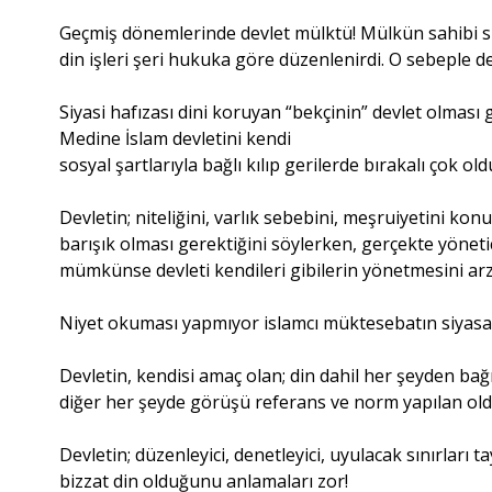
Geçmiş dönemlerinde devlet mülktü! Mülkün sahibi sult
din işleri şeri hukuka göre düzenlenirdi. O sebeple de
Siyasi hafızası dini koruyan “bekçinin” devlet olması 
Medine İslam devletini kendi
sosyal şartlarıyla bağlı kılıp gerilerde bırakalı çok ol
Devletin; niteliğini, varlık sebebini, meşruiyetini kon
barışık olması gerektiğini söylerken, gerçekte yöneti
mümkünse devleti kendileri gibilerin yönetmesini ar
Niyet okuması yapmıyor islamcı müktesebatın siyasal
Devletin, kendisi amaç olan; din dahil her şeyden bağ
diğer her şeyde görüşü referans ve norm yapılan ol
Devletin; düzenleyici, denetleyici, uyulacak sınırları ta
bizzat din olduğunu anlamaları zor!