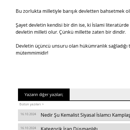
Bu zorlukta milletiyle barışık devletten bahsetmek ols
Şayet devletin kendisi bir din ise, ki İslami literatürde
devletin milleti olur. Çünkü millette zaten bir dindir.
Devletin üçüncü unsuru olan hükümranlık sağladığı to
mütemmimidir!
Yazarın diğer yazıları;
Bütün yazıları >
16.10.2024
Nedir Şu Kemalist Siyasal İslamcı Kampla
16.10.2024
Kategorik İran Düşmanlığı