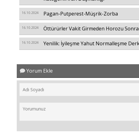
16.10.2024
Pagan-Putperest-Müşrik-Zorba
16.10.2024
Öttürürler Vakit Girmeden Horozu Sonra
16.10.2024
Yenilik: İyileşme Yahut Normalleşme Der
Yorum Ekle