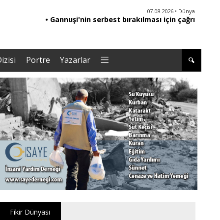
06.08.2026 • Yorum - Analiz
07.08.2026 • Dünya
• Ebeveynliğin Kalbi: Duygusal Zekâ ile Çocuk
• Gannuşi'nin serbest bırakılması için çağrı
• '
Yetiştirmek |Tuğba Kayaer
izisi
Portre
Yazarlar
Fikir Dünyası