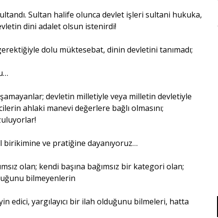
andı. Sultan halife olunca devlet işleri sultani hukuka,
vletin dini adalet olsun istenirdi!
gerektiğiyle dolu müktesebat, dinin devletini tanımadı;
du…
uşamayanlar; devletin milletiyle veya milletin devletiyle
cilerin ahlaki manevi değerlere bağlı olmasını;
zuluyorlar!
 birikimine ve pratiğine dayanıyoruz…
ımsız olan; kendi başına bağımsız bir kategori olan;
duğunu bilmeyenlerin
yin edici, yargılayıcı bir ilah olduğunu bilmeleri, hatta