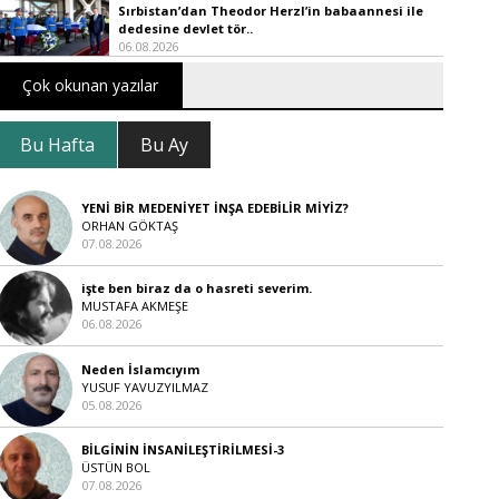
Sırbistan’dan Theodor Herzl’in babaannesi ile
dedesine devlet tör..
06.08.2026
Çok okunan yazılar
Bu Hafta
Bu Ay
YENİ BİR MEDENİYET İNŞA EDEBİLİR MİYİZ?
ORHAN GÖKTAŞ
07.08.2026
işte ben biraz da o hasreti severim.
MUSTAFA AKMEŞE
06.08.2026
Neden İslamcıyım
YUSUF YAVUZYILMAZ
05.08.2026
BİLGİNİN İNSANİLEŞTİRİLMESİ-3
ÜSTÜN BOL
07.08.2026