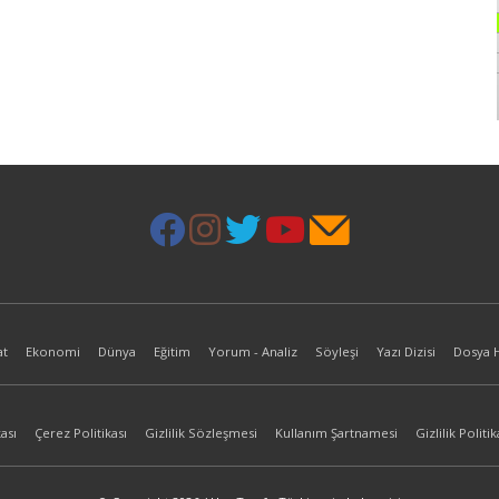
at
Ekonomi
Dünya
Eğitim
Yorum - Analiz
Söyleşi
Yazı Dizisi
Dosya 
ası
Çerez Politikası
Gizlilik Sözleşmesi
Kullanım Şartnamesi
Gizlilik Politik