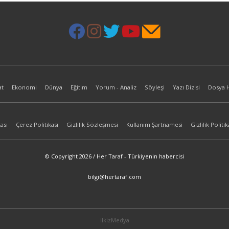
at
Ekonomi
Dünya
Eğitim
Yorum - Analiz
Söyleşi
Yazı Dizisi
Dosya 
ası
Çerez Politikası
Gizlilik Sözleşmesi
Kullanım Şartnamesi
Gizlilik Politik
© Copyright 2026 / Her Taraf - Türkiyenin habercisi
bilgi@hertaraf.com
ilkizMedya