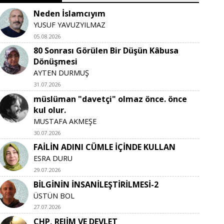
Neden İslamcıyım
YUSUF YAVUZYILMAZ
05.08.2026
80 Sonrası Görülen Bir Düşün Kâbusa
Dönüşmesi
AYTEN DURMUŞ
31.07.2026
müslüman "davetçi" olmaz önce. önce
kul olur.
MUSTAFA AKMEŞE
30.07.2026
FAİLİN ADINI CÜMLE İÇİNDE KULLAN
ESRA DURU
29.07.2026
BİLGİNİN İNSANİLEŞTİRİLMESİ-2
ÜSTÜN BOL
27.07.2026
CHP, REJİM VE DEVLET