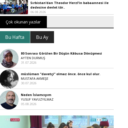
Sırbistan’dan Theodor Herzl’in babaannesi ile
dedesine devlet tör..
06.08.2026
Çok okunan yazılar
Bu Hafta
Bu Ay
80 Sonrası Görülen Bir Düşün Kâbusa Dönüşmesi
AYTEN DURMUŞ
31.07.2026
müslüman "davetçi" olmaz önce. önce kul olur.
MUSTAFA AKMEŞE
30.07.2026
Neden İslamcıyım
YUSUF YAVUZYILMAZ
05.08.2026