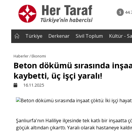
2026 • Dünya
04.08.2026 • Yorum - A
nnesi ile
• Reformlarla Onarılamayan Yargı|Av.Semih Bi
$
44.
t töreni
Türkiye
Derkenar
Sivil Toplum
Kültür - S
Haberler / Ekonomi
Beton dökümü sırasında inşaat 
kaybetti, üç işçi yaralı!
16.11.2025
Şanlıurfa'nın Haliliye ilçesinde tek katlı bir inşaatta
göçük altından çıkarttı. Yaralı olarak hastaneye kaldırı