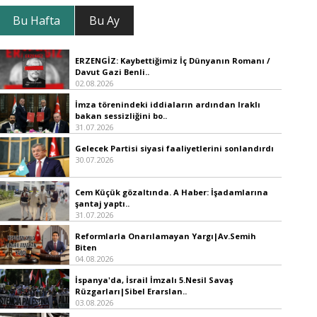
Bu Hafta
Bu Ay
ERZENGİZ: Kaybettiğimiz İç Dünyanın Romanı /
Davut Gazi Benli..
02.08.2026
İmza törenindeki iddiaların ardından Iraklı
bakan sessizliğini bo..
31.07.2026
Gelecek Partisi siyasi faaliyetlerini sonlandırdı
30.07.2026
Cem Küçük gözaltında. A Haber: İşadamlarına
şantaj yaptı..
31.07.2026
Reformlarla Onarılamayan Yargı|Av.Semih
Biten
04.08.2026
İspanya'da, İsrail İmzalı 5.Nesil Savaş
Rüzgarları|Sibel Erarslan..
03.08.2026