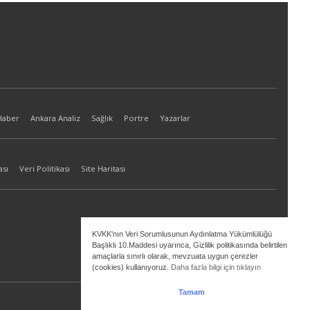
Haber
Ankara Analiz
Sağlık
Portre
Yazarlar
ası
Veri Politikası
Site Haritası
KVKK'nın Veri Sorumlusunun Aydınlatma Yükümlülüğü
Başlıklı 10.Maddesi uyarınca, Gizlilik politikasında belirtilen
amaçlarla sınırlı olarak, mevzuata uygun çerezler
(cookies) kullanıyoruz.
Daha fazla bilgi için tıklayın
Tamam