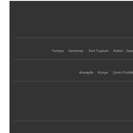
Türkiye
Derkenar
Sivil Toplum
Kültür - San
Anasayfa
Künye
Çerez Politik