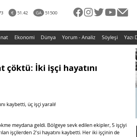
naliz
02.08.2026 • Yorum - Analiz
ten
• ERZENGİZ: Kaybettiğimiz İç Dünyanın Romanı / Davut
73
€
51.42
GA
51500
Gazi Benli
anat
Ekonomi
Dünya
Yorum - Analiz
Söyleşi
Yazı D
çöktü: İki işçi hayatını
 çökme meydana geldi. Bölgeye sevk edilen ekipler, 5 işçiyi
lan işçilerden 2'si hayatını kaybetti. Her iki işçinin de