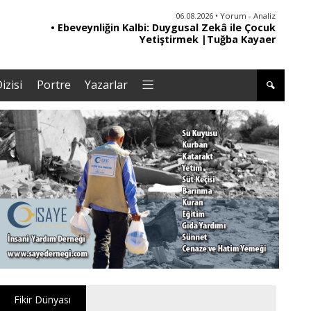
06.08.2026 • Yorum - Analiz
• Ebeveynliğin Kalbi: Duygusal Zekâ ile Çocuk
• '
Yetiştirmek |Tuğba Kayaer
izisi
Portre
Yazarlar
Fikir Dünyası