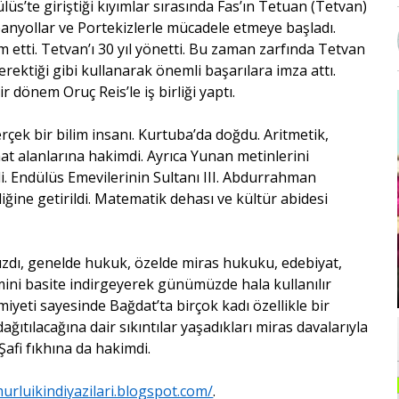
lüs’te giriştiği kıyımlar sırasında Fas’ın Tetuan (Tetvan)
İspanyollar ve Portekizlerle mücadele etmeye başladı.
etti. Tetvan’ı 30 yıl yönetti. Bu zaman zarfında Tetvan
ektiği gibi kullanarak önemli başarılara imza attı.
ir dönem Oruç Reis’le iş birliği yaptı.
rçek bir bilim insanı. Kurtuba’da doğdu. Aritmetik,
at alanlarına hakimdi. Ayrıca Yunan metinlerini
i. Endülüs Emevilerinin Sultanı III. Abdurrahman
ğine getirildi. Matematik dehası ve kültür abidesi
zdı, genelde hukuk, özelde miras hukuku, edebiyat,
mini basite indirgeyerek günümüzde hala kullanılır
yeti sayesinde Bağdat’ta birçok kadı özellikle bir
ağıtılacağına dair sıkıntılar yaşadıkları miras davalarıyla
a Şafi fıkhına da hakimdi.
urluikindiyazilari.blogspot.com/
.