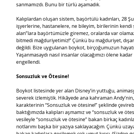
sanmamızdı. Bunu bir türlü aşamadık.
Kalıplardan oluşan sistem, başörtülü kadınları, 28 Ş
işyerlerine, hastanelere, ne bileyim, birilerinin kend
alan”lara başörtümüzle giremez, oralarda var olamaz
bitmedi mağduriyetimiz!” Çünkü bu mağduriyet, dışarıd
değildi. Bize uygulanan boykot, birçoğumuzun hayatını
Yaşanmasaydı nasıl insanlar olacağımızı ölene kada
engellendi.
Sonsuzluk ve Ötesine!
Boykot listesinde yer alan Disney’in yuttuğu, animasyon
severek izlemiştik. Hikâyede ana kahraman Andy’nin,
karakterinin “Sonsuzluk ve ötesine!” şeklinde çevirebi
baktığımızda kalıpları aşmamız ve “sonsuzluk ve ötes
vesileyle “sonsuzluk ve ötesine” bakan birkaç kadınla
notlarımı başka bir yazıya saklayacağım. Çünkü uza
bakan kadınlara gerilemek çok umut kırıcı. (Sizden ge