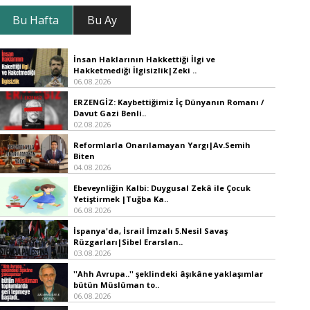
Bu Hafta
Bu Ay
İnsan Haklarının Hakkettiği İlgi ve
Hakketmediği İlgisizlik|Zeki ..
06.08.2026
ERZENGİZ: Kaybettiğimiz İç Dünyanın Romanı /
Davut Gazi Benli..
02.08.2026
Reformlarla Onarılamayan Yargı|Av.Semih
Biten
04.08.2026
Ebeveynliğin Kalbi: Duygusal Zekâ ile Çocuk
Yetiştirmek |Tuğba Ka..
06.08.2026
İspanya'da, İsrail İmzalı 5.Nesil Savaş
Rüzgarları|Sibel Erarslan..
03.08.2026
''Ahh Avrupa..'' şeklindeki âşıkâne yaklaşımlar
bütün Müslüman to..
06.08.2026