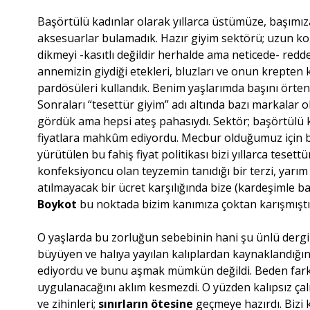
Başörtülü kadınlar olarak yıllarca üstümüze, başımız
aksesuarlar bulamadık. Hazır giyim sektörü; uzun kol
dikmeyi -kasıtlı değildir herhalde ama neticede- redd
annemizin giydiği etekleri, bluzları ve onun krepten
pardösüleri kullandık. Benim yaşlarımda başını örten b
Sonraları “tesettür giyim” adı altında bazı markalar o
gördük ama hepsi ateş pahasıydı. Sektör; başörtülü
fiyatlara mahkûm ediyordu. Mecbur olduğumuz için b
yürütülen bu fahiş fiyat politikası bizi yıllarca tesett
konfeksiyoncu olan teyzemin tanıdığı bir terzi, yarı
atılmayacak bir ücret karşılığında bize (kardeşimle 
Boykot
bu noktada bizim kanımıza çoktan karışmıştı
O yaşlarda bu zorluğun sebebinin hani şu ünlü dergile
büyüyen ve halıya yayılan kalıplardan kaynaklandığın
ediyordu ve bunu aşmak mümkün değildi. Beden farklar
uygulanacağını aklım kesmezdi. O yüzden kalıpsız çal
ve zihinleri;
sınırların ötesine
geçmeye hazırdı. Bizi