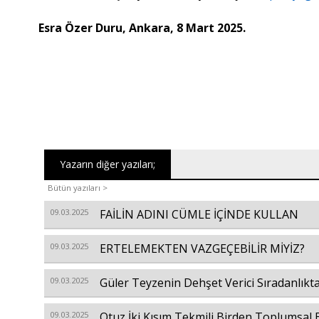
Esra Özer Duru, Ankara, 8 Mart 2025.
Yazarın diğer yazıları;
Bütün yazıları >
09.03.2025
FAİLİN ADINI CÜMLE İÇİNDE KULLAN
09.03.2025
ERTELEMEKTEN VAZGEÇEBİLİR MİYİZ?
09.03.2025
Güler Teyzenin Dehşet Verici Sıradanlıkt
09.03.2025
Otuz İki Kısım Tekmili Birden Toplumsal E