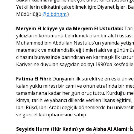
Yetkililerin dikkatini çekebilmek için: Diyanet İşleri B
Müdürlüğü
@dibdhgm
.)
Meryem El İcliyye ya da Meryem El Usturlabi:
Tarih
yıldızların konumunu belirlemek olan bir alet) ustası
Muhammed bin Abdullah Nastulus’un yanında yetişmiş
matematik ve mühendislik eğitimleri aldı ve günümüzü
cihazını bünyesinde barındıran en karmaşık ilk usturlab
Kariyerine duyulan saygıdan dolayı 1990’da keşfedilen b
Fatima El Fihri:
Dünyanın ilk sürekli ve en eski ünive
kalan yüklü mirası bir cami ve onun etrafında bir m
tamamlanana kadar her gün oruç tuttu. Kurduğu med
kimya, tarih ve yabancı dillerde verilen lisans eğitimi, 
İbni Rüşd, İbni Arabi değişik dönemlerde bu üniversit
ve güncel kütüphanesine sahip.
Seyyide Hurra (Hür Kadın) ya da Aisha Al Alami:
İs