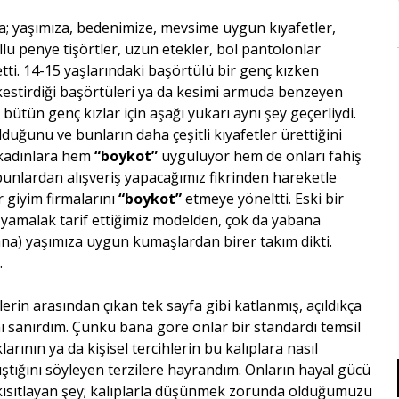
a; yaşımıza, bedenimize, mevsime uygun kıyafetler,
lu penye tişörtler, uzun etekler, bol pantolonlar
etti. 14-15 yaşlarındaki başörtülü bir genç kızken
 kestirdiği başörtüleri ya da kesimi armuda benzeyen
ütün genç kızlar için aşağı yukarı aynı şey geçerliydi.
lduğunu ve bunların daha çeşitli kıyafetler ürettiğini
 kadınlara hem
“boykot”
uyguluyor hem de onları fahiş
unlardan alışveriş yapacağımız fikrinden hareketle
ür giyim firmalarını
“boykot”
etmeye yöneltti. Eski bir
m yamalak tarif ettiğimiz modelden, çok da yabana
bana) yaşımıza uygun kumaşlardan birer takım dikti.
.
rin arasından çıkan tek sayfa gibi katlanmış, açıldıkça
ı sanırdım. Çünkü bana göre onlar bir standardı temsil
ının ya da kişisel tercihlerin bu kalıplara nasıl
ıştığını söyleyen terzilere hayrandım. Onların hayal gücü
 kısıtlayan şey; kalıplarla düşünmek zorunda olduğumuzu