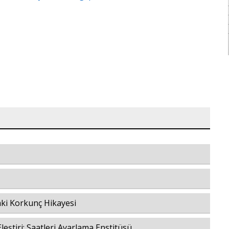
aki Korkunç Hikayesi
leştiri: Saatleri Ayarlama Enstitüsü