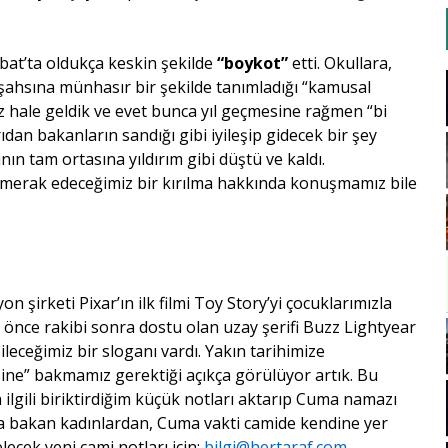
ubat’ta oldukça keskin şekilde
“boykot”
etti. Okullara,
i şahsına münhasır bir şekilde tanımladığı “kamusal
 hale geldik ve evet bunca yıl geçmesine rağmen “bi
an bakanların sandığı gibi iyileşip gidecek bir şey
n tam ortasına yıldırım gibi düştü ve kaldı.
r merak edeceğimiz bir kırılma hakkında konuşmamız bile
 şirketi Pixar’ın ilk filmi Toy Story’yi çocuklarımızla
 önce rakibi sonra dostu olan uzay şerifi Buzz Lightyear
leceğimiz bir sloganı vardı. Yakın tarihimize
ine” bakmamız gerektiği açıkça görülüyor artık. Bu
 ilgili biriktirdiğim küçük notları aktarıp Cuma namazı
ya bakan kadınlardan, Cuma vakti camide kendine yer
lecek yeni cami notları için:
bilgi@hertaraf.com
.