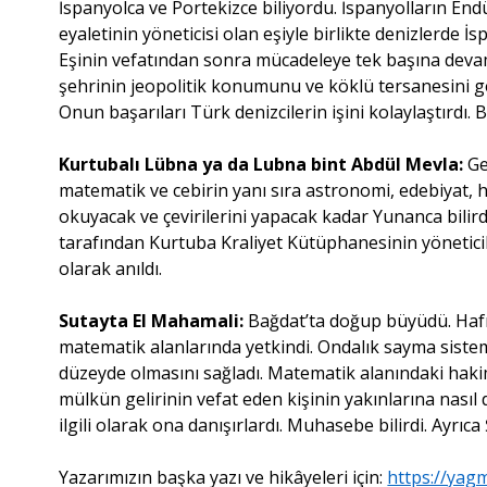
İspanyolca ve Portekizce biliyordu. İspanyolların Endü
eyaletinin yöneticisi olan eşiyle birlikte denizlerde 
Eşinin vefatından sonra mücadeleye tek başına devam 
şehrinin jeopolitik konumunu ve köklü tersanesini ger
Onun başarıları Türk denizcilerin işini kolaylaştırdı. B
Kurtubalı Lübna ya da Lubna bint Abdül Mevla:
Ge
matematik ve cebirin yanı sıra astronomi, edebiyat, h
okuyacak ve çevirilerini yapacak kadar Yunanca bilird
tarafından Kurtuba Kraliyet Kütüphanesinin yöneticili
olarak anıldı.
Sutayta El Mahamali:
Bağdat’ta doğup büyüdü. Hafı
matematik alanlarında yetkindi. Ondalık sayma siste
düzeyde olmasını sağladı. Matematik alanındaki hakimi
mülkün gelirinin vefat eden kişinin yakınlarına nasıl d
ilgili olarak ona danışırlardı. Muhasebe bilirdi. Ayrıc
Yazarımızın başka yazı ve hikâyeleri için:
https://yagm