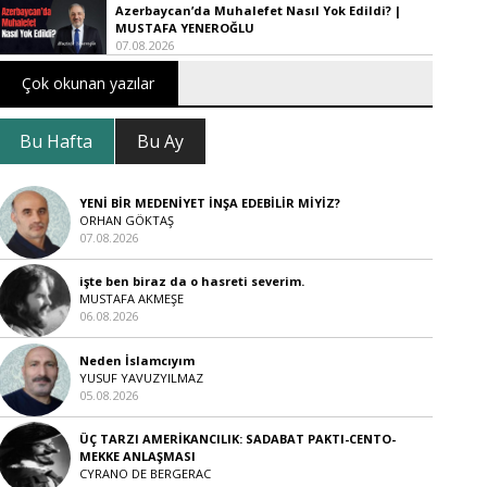
Azerbaycan’da Muhalefet Nasıl Yok Edildi? |
MUSTAFA YENEROĞLU
07.08.2026
Çok okunan yazılar
Bu Hafta
Bu Ay
YENİ BİR MEDENİYET İNŞA EDEBİLİR MİYİZ?
ORHAN GÖKTAŞ
07.08.2026
işte ben biraz da o hasreti severim.
MUSTAFA AKMEŞE
06.08.2026
Neden İslamcıyım
YUSUF YAVUZYILMAZ
05.08.2026
ÜÇ TARZI AMERİKANCILIK: SADABAT PAKTI-CENTO-
MEKKE ANLAŞMASI
CYRANO DE BERGERAC