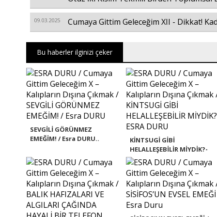
09.03.2025
Cumaya Gittim Geleceğim XII - Dikkat! Ka
Bu haberler ilginizi çeker
SEVGİLİ GÖRÜNMEZ
EMEĞİM! / Esra DURU..
KİNTSUGİ GİBİ
HELALLEŞEBİLİR MİYDİK?-
ESR..