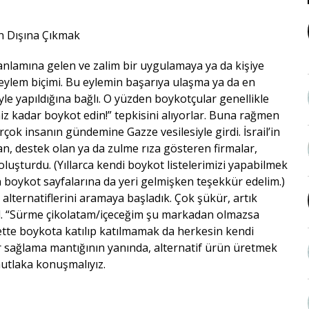
” anlamına gelen ve zalim bir uygulamaya ya da kişiye
r eylem biçimi. Bu eylemin başarıya ulaşma ya da en
yle yapıldığına bağlı. O yüzden boykotçular genellikle
z kadar boykot edin!” tepkisini alıyorlar. Buna rağmen
ok insanın gündemine Gazze vesilesiyle girdi. İsrail’in
yan, destek olan ya da zulme rıza gösteren firmalar,
oluşturdu. (Yıllarca kendi boykot listelerimizi yapabilmek
n boykot sayfalarına da yeri gelmişken teşekkür edelim.)
alternatiflerini aramaya başladık. Çok şükür, artık
ğil. “Sürme çikolatam/içeceğim şu markadan olmazsa
tte boykota katılıp katılmamak da herkesin kendi
kâr sağlama mantığının yanında, alternatif ürün üretmek
utlaka konuşmalıyız.