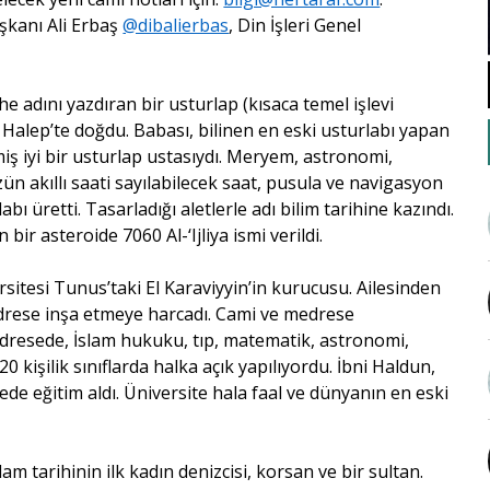
aşkanı Ali Erbaş
@dibalierbas
, Din İşleri Genel
e adını yazdıran bir usturlap (kısaca temel işlevi
. Halep’te doğdu. Babası, bilinen en eski usturlabı yapan
 iyi bir usturlap ustasıydı. Meryem, astronomi,
n akıllı saati sayılabilecek saat, pusula ve navigasyon
ı üretti. Tasarladığı aletlerle adı bilim tarihine kazındı.
ir asteroide 7060 Al-‘Ijliya ismi verildi.
rsitesi Tunus’taki El Karaviyyin’in kurucusu. Ailesinden
edrese inşa etmeye harcadı. Cami ve medrese
resede, İslam hukuku, tıp, matematik, astronomi,
20 kişilik sınıflarda halka açık yapılıyordu. İbni Haldun,
ede eğitim aldı. Üniversite hala faal ve dünyanın en eski
lam tarihinin ilk kadın denizcisi, korsan ve bir sultan.