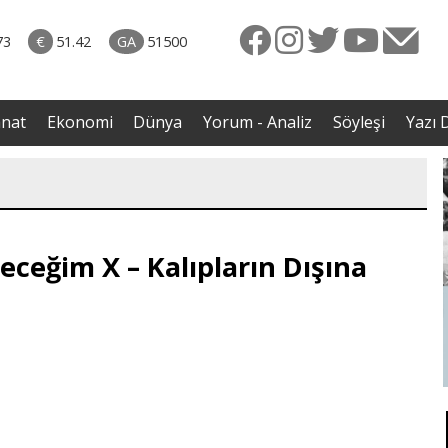
rkiye
07.08.2026 • Dünya
ttı!
• Gannuşi'nin serbest bırakılması için çağrı
73
€
51.42
GA
51500
irdi
anat
Ekonomi
Dünya
Yorum - Analiz
Söyleşi
Yazı D
ceğim X – Kalıpların Dışına