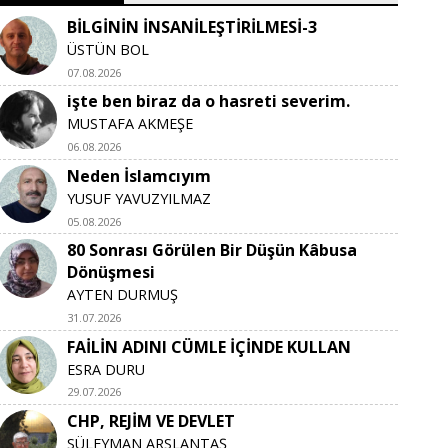
BİLGİNİN İNSANİLEŞTİRİLMESİ-3
ÜSTÜN BOL
07.08.2026
işte ben biraz da o hasreti severim.
MUSTAFA AKMEŞE
06.08.2026
Neden İslamcıyım
YUSUF YAVUZYILMAZ
05.08.2026
80 Sonrası Görülen Bir Düşün Kâbusa
Dönüşmesi
AYTEN DURMUŞ
31.07.2026
FAİLİN ADINI CÜMLE İÇİNDE KULLAN
ESRA DURU
29.07.2026
CHP, REJİM VE DEVLET
SÜLEYMAN ARSLANTAŞ