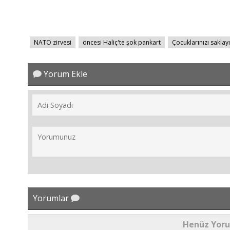
NATO zirvesi
öncesi Haliç'te şok pankart
Çocuklarınızı saklay
Yorum Ekle
Yorumlar
Henüz Yor