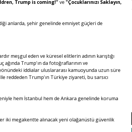
ildren, Trump is coming!"
ve
"Çocuklarınızı Saklayın,
iği anlarda, şehir genelinde emniyet güçleri de
dır meşgul eden ve küresel elitlerin adının karıştığı
suç ağında Trump'ın da fotoğraflarının ve
ği yönündeki iddialar uluslararası kamuoyunda uzun süre
 dille reddeden Trump'ın Türkiye ziyareti, bu sarsıcı
deniyle hem İstanbul hem de Ankara genelinde koruma
her iki megakentte alınacak yeni olağanüstü güvenlik