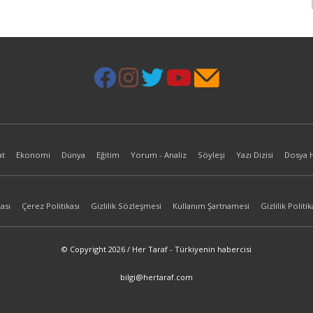
at
Ekonomi
Dünya
Eğitim
Yorum - Analiz
Söyleşi
Yazı Dizisi
Dosya 
ası
Çerez Politikası
Gizlilik Sözleşmesi
Kullanım Şartnamesi
Gizlilik Politik
© Copyright 2026 / Her Taraf - Türkiyenin habercisi
bilgi@hertaraf.com