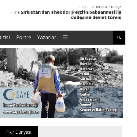
06.08.2026 • Dünya
• Sırbistan’dan Theodor Herzl’in babaannesi ile
dedesine devlet töreni
izisi
Portre
Yazarlar
Fikir Dünyası