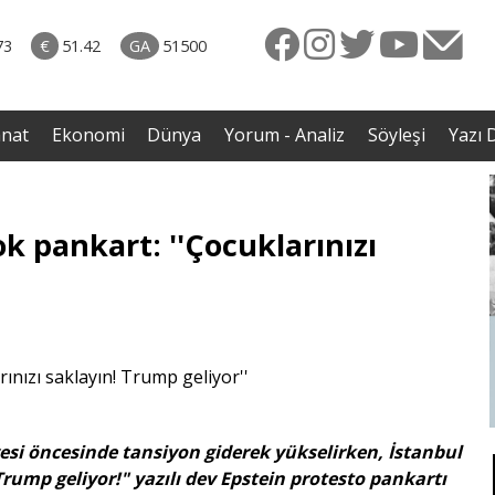
naliz
06.08.2026 • Yorum - Analiz
ütün
• İnsan Haklarının Hakkettiği İlgi ve Hakketmediği
73
€
51.42
GA
51500
eye
İlgisizlik|Zeki Savaş
rgil
anat
Ekonomi
Dünya
Yorum - Analiz
Söyleşi
Yazı D
ok pankart: ''Çocuklarınızı
vesi öncesinde tansiyon giderek yükselirken, İstanbul
Trump geliyor!" yazılı dev Epstein protesto pankartı