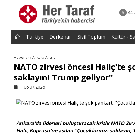
rum - Analiz
06.08.2026 • Yorum - A
ile Çocuk
• ''Ahh Avrupa..'' şeklindeki âşıkâne yaklaşımlar b
$
44.
a Kayaer
Müslüman toplumlarda geri tepm
başladı..|Selahaddin Eş Çakı
Türkiye
Derkenar
Sivil Toplum
Kültür - S
Haberler / Ankara Analiz
NATO zirvesi öncesi Haliç'te ş
saklayın! Trump geliyor''
06.07.2026
Ankara'da liderleri buluşturacak kritik NATO Zir
Haliç Köprüsü'ne asılan "Çocuklarınızı saklayın, 