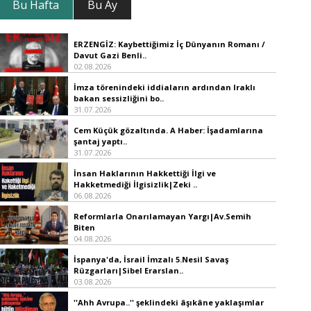
Bu Hafta
Bu Ay
ERZENGİZ: Kaybettiğimiz İç Dünyanın Romanı /
Davut Gazi Benli..
02.08.2026
İmza törenindeki iddiaların ardından Iraklı
bakan sessizliğini bo..
31.07.2026
Cem Küçük gözaltında. A Haber: İşadamlarına
şantaj yaptı..
31.07.2026
İnsan Haklarının Hakkettiği İlgi ve
Hakketmediği İlgisizlik|Zeki ..
06.08.2026
Reformlarla Onarılamayan Yargı|Av.Semih
Biten
04.08.2026
İspanya'da, İsrail İmzalı 5.Nesil Savaş
Rüzgarları|Sibel Erarslan..
03.08.2026
''Ahh Avrupa..'' şeklindeki âşıkâne yaklaşımlar