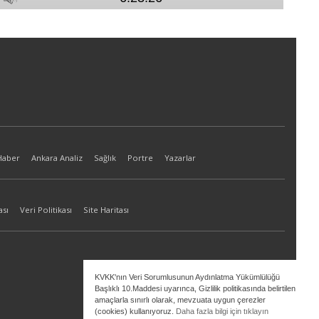
Haber
Ankara Analiz
Sağlık
Portre
Yazarlar
ası
Veri Politikası
Site Haritası
KVKK'nın Veri Sorumlusunun Aydınlatma Yükümlülüğü
Başlıklı 10.Maddesi uyarınca, Gizlilik politikasında belirtilen
amaçlarla sınırlı olarak, mevzuata uygun çerezler
(cookies) kullanıyoruz.
Daha fazla bilgi için tıklayın