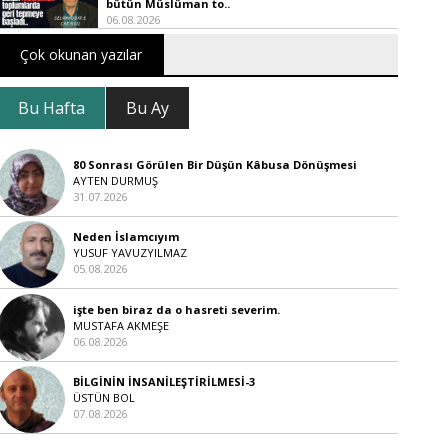
bütün Müslüman to..
06.08.2026
Çok okunan yazılar
Bu Hafta
Bu Ay
80 Sonrası Görülen Bir Düşün Kâbusa Dönüşmesi
AYTEN DURMUŞ
31.07.2026
Neden İslamcıyım
YUSUF YAVUZYILMAZ
05.08.2026
işte ben biraz da o hasreti severim.
MUSTAFA AKMEŞE
06.08.2026
BİLGİNİN İNSANİLEŞTİRİLMESİ-3
ÜSTÜN BOL
07.08.2026