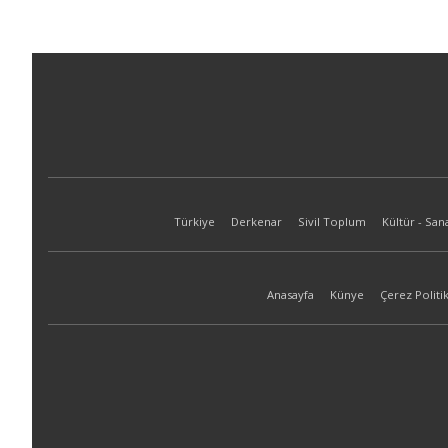
Türkiye
Derkenar
Sivil Toplum
Kültür - San
Anasayfa
Künye
Çerez Politik