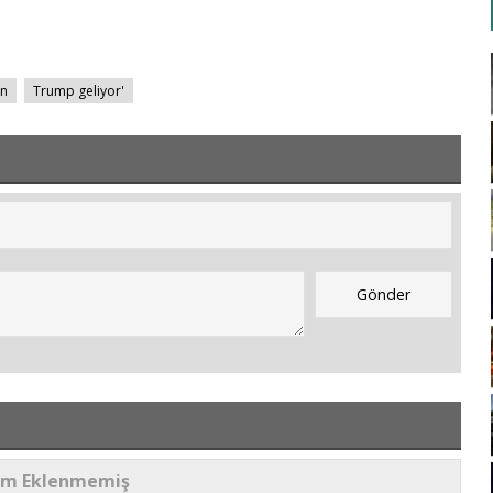
ın
Trump geliyor'
um Eklenmemiş