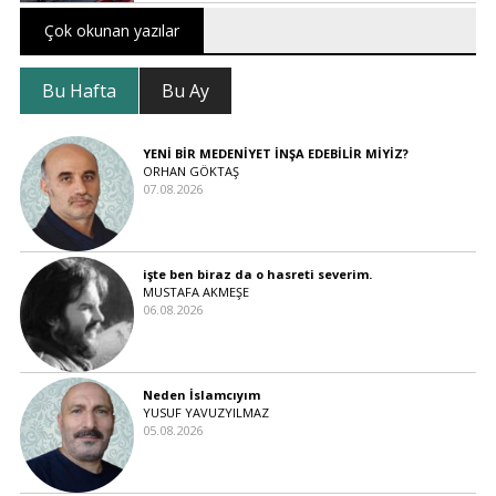
Çok okunan yazılar
Bu Hafta
Bu Ay
YENİ BİR MEDENİYET İNŞA EDEBİLİR MİYİZ?
ORHAN GÖKTAŞ
07.08.2026
işte ben biraz da o hasreti severim.
MUSTAFA AKMEŞE
06.08.2026
Neden İslamcıyım
YUSUF YAVUZYILMAZ
05.08.2026