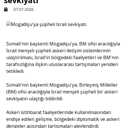
sevkiyatı
07.07.2026
Sivil Toplum
Kültür - Sanat
Somali'nin başkenti Mogadişu'ya, BM ofisi aracılığıyla
İsrail menşeli şüpheli askeri iletişim sistemlerinin
Ekonomi
ulaştırılması, İsrail'in bölgedeki faaliyetleri ve BM'nin
tarafsızlığına ilişkin uluslararası tartışmaları yeniden
Dünya
tetikledi.
Somali'nin başkenti Mogadişu'ya, Birleşmiş Milletler
Yorum - Analiz
(BM) ofisi aracılığıyla İsrail menşeli şüpheli bir askeri
sevkiyatın ulaştığı bildirildi.
Söyleşi
Askeri istihbarat faaliyetlerinde kullanılmasından
endişe edilen gelişme, bölgedeki diplomatik ve askeri
Yazı Dizisi
dengeler açısından tartışmaları alevlendirdi.