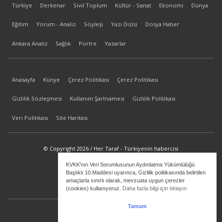
Türkiye
Derkenar
Sivil Toplum
Kültür - Sanat
Ekonomi
Dünya
Eğitim
Yorum - Analiz
Söyleşi
Yazı Dizisi
Dosya Haber
Ankara Analiz
Sağlık
Portre
Yazarlar
Anasayfa
Künye
Çerez Politikası
Çerez Politikası
Gizlilik Sözleşmesi
Kullanım Şartnamesi
Gizlilik Politikası
Veri Politikası
Site Haritası
© Copyright 2026 / Her Taraf - Türkiyenin habercisi
KVKK'nın Veri Sorumlusunun Aydınlatma Yükümlülüğü
bilgi@hertaraf.com
Başlıklı 10.Maddesi uyarınca, Gizlilik politikasında belirtilen
amaçlarla sınırlı olarak, mevzuata uygun çerezler
(cookies) kullanıyoruz.
Daha fazla bilgi için tıklayın
Tamam
ilkizMedya