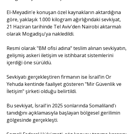
El-Meyadin'e konuşan özel kaynakların aktardığına
Portre
göre, yaklaşık 1.000 kilogram ağırlığındaki sevkiyat,
21 Haziran tarihinde Tel Aviv'den Nairobi aktarmalı
olarak Mogadişu'ya nakledildi.
Yazarlar
Resmi olarak "BM ofisi adına" teslim alınan sevkiyatın,
gelişmiş askeri iletişim ve istihbarat sistemlerini
içerdiği öne sürüldü.
Eğitim
Sevkiyatı gerçekleştiren firmanın ise İsrail’in Or
Yehuda kentinde faaliyet gösteren "Mir Güvenlik ve
Dosya Haber
İletişim" şirketi olduğu belirtildi.
Ankara Analiz
Bu sevkiyat, İsrail'in 2025 sonlarında Somaliland'ı
tanıdığını açıklamasıyla başlayan bölgesel gerilimin
Sağlık
gölgesinde gerçekleşti.