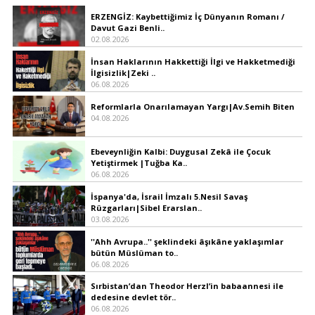
ERZENGİZ: Kaybettiğimiz İç Dünyanın Romanı /
Davut Gazi Benli..
02.08.2026
İnsan Haklarının Hakkettiği İlgi ve Hakketmediği
İlgisizlik|Zeki ..
06.08.2026
Reformlarla Onarılamayan Yargı|Av.Semih Biten
04.08.2026
Ebeveynliğin Kalbi: Duygusal Zekâ ile Çocuk
Yetiştirmek |Tuğba Ka..
06.08.2026
İspanya'da, İsrail İmzalı 5.Nesil Savaş
Rüzgarları|Sibel Erarslan..
03.08.2026
''Ahh Avrupa..'' şeklindeki âşıkâne yaklaşımlar
bütün Müslüman to..
06.08.2026
Sırbistan’dan Theodor Herzl’in babaannesi ile
dedesine devlet tör..
06.08.2026