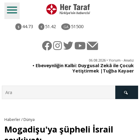
44.73
51.42
51500
$
€
GA
ya
06.08.2026 • Yorum - Analiz
rı
• Ebeveynliğin Kalbi: Duygusal Zekâ ile Çocuk
Yetiştirmek |Tuğba Kayaer
Türkiye
Haberler / Dünya
Mogadişu'ya şüpheli İsrail
Derkenar