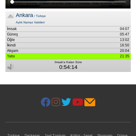
Türkiye
Derkenar
Sivil Toplum
Kültür - Sanat
Ekonomi
Dünya