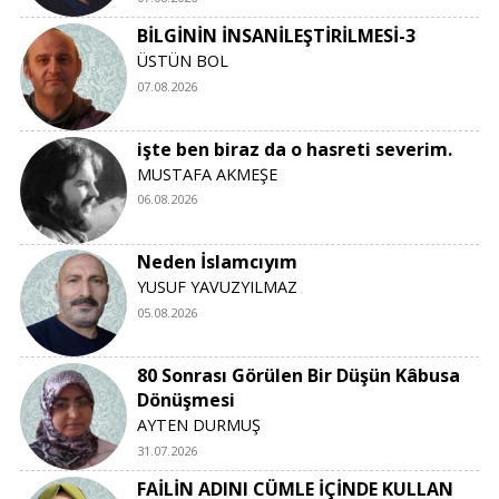
BİLGİNİN İNSANİLEŞTİRİLMESİ-3
ÜSTÜN BOL
07.08.2026
işte ben biraz da o hasreti severim.
MUSTAFA AKMEŞE
06.08.2026
Neden İslamcıyım
YUSUF YAVUZYILMAZ
05.08.2026
80 Sonrası Görülen Bir Düşün Kâbusa
Dönüşmesi
AYTEN DURMUŞ
31.07.2026
FAİLİN ADINI CÜMLE İÇİNDE KULLAN