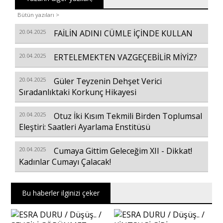
Bütün yazıları >
20.04.2025
FAİLİN ADINI CÜMLE İÇİNDE KULLAN
20.04.2025
ERTELEMEKTEN VAZGEÇEBİLİR MİYİZ?
20.04.2025
Güler Teyzenin Dehşet Verici
Sıradanlıktaki Korkunç Hikayesi
20.04.2025
Otuz İki Kısım Tekmili Birden Toplumsal
Eleştiri: Saatleri Ayarlama Enstitüsü
20.04.2025
Cumaya Gittim Geleceğim XII - Dikkat!
Kadınlar Cumayı Çalacak!
Bu haberler ilginizi çeker