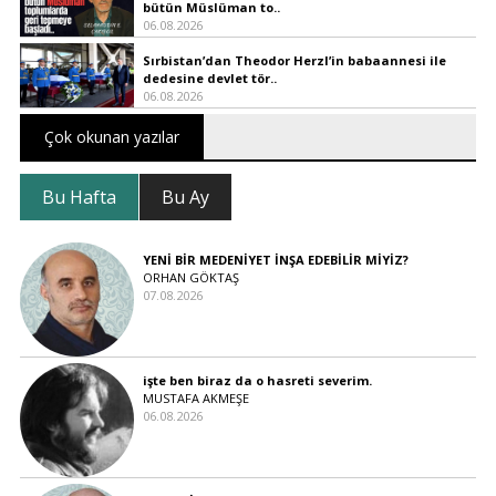
bütün Müslüman to..
06.08.2026
Sırbistan’dan Theodor Herzl’in babaannesi ile
dedesine devlet tör..
06.08.2026
Çok okunan yazılar
Bu Hafta
Bu Ay
YENİ BİR MEDENİYET İNŞA EDEBİLİR MİYİZ?
ORHAN GÖKTAŞ
07.08.2026
işte ben biraz da o hasreti severim.
MUSTAFA AKMEŞE
06.08.2026