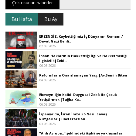
Çok okunan haberler
Bu Hafta
Bu Ay
ERZENGİZ: Kaybettiğimiz İç Dünyanın Romanı /
Davut Gazi Benli..
02.08.2026
İnsan Haklarının Hakkettiği İlgi ve Hakketmediği
İlgisizlik|Zeki ..
06.08.2026
Reformlarla Onarılamayan Yargı|Av.Semih Biten
04.08.2026
Ebeveynliğin Kalbi: Duygusal Zekâ ile Çocuk
Yetiştirmek |Tuğba Ka..
06.08.2026
İspanya'da, İsrail İmzalı 5.Nesil Savaş
Rüzgarları|Sibel Erarslan..
03.08.2026
''Ahh Avrupa..'' şeklindeki âşıkâne yaklaşımlar