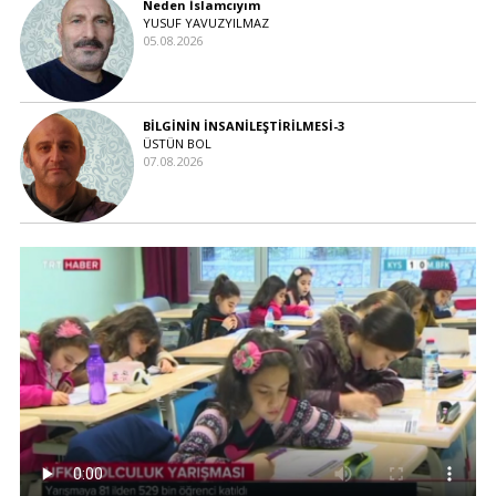
Neden İslamcıyım
YUSUF YAVUZYILMAZ
05.08.2026
BİLGİNİN İNSANİLEŞTİRİLMESİ-3
ÜSTÜN BOL
07.08.2026