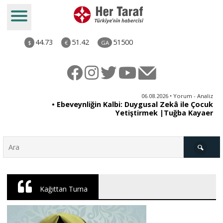
44.73
51.42
51500
$
€
GA
ya
06.08.2026 • Yorum - Analiz
rı
• Ebeveynliğin Kalbi: Duygusal Zekâ ile Çocuk
Yetiştirmek |Tuğba Kayaer
Türkiye
Kağıttan Turna
Derkenar