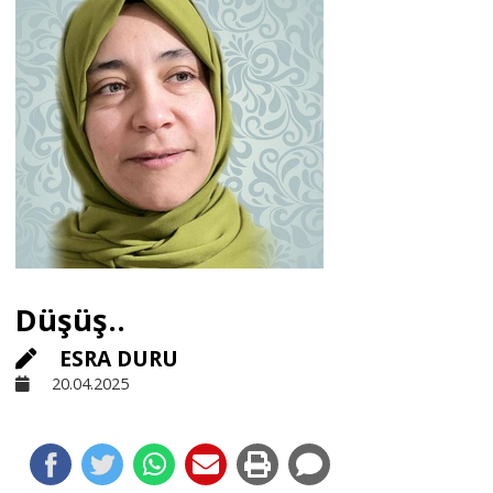
Sivil Toplum
Kültür - Sanat
Ekonomi
Dünya
Düşüş..
Yorum - Analiz
ESRA DURU
20.04.2025
Söyleşi
Yazı Dizisi