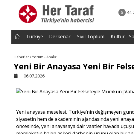
rum - Analiz
06.08.2026 • Yorum - A
ile Çocuk
• ''Ahh Avrupa..'' şeklindeki âşıkâne yaklaşımlar b
$
44.
a Kayaer
Müslüman toplumlarda geri tepm
başladı..|Selahaddin Eş Çakı
Türkiye
Derkenar
Sivil Toplum
Kültür - S
Haberler / Yorum - Analiz
Yeni Bir Anayasa Yeni Bir F
06.07.2026
Yeni anayasa meselesi, Türkiye’nin değişmeyen gün
siyasetin hem de akademinin ajandasında yeni anaya
öncesinde, yeni anayasaya dair vaatler havada uçuşuyor
memleketin halen askeri darbenin ürünü olan bir ana