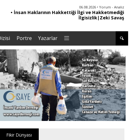
06.08.2026 • Yorum - Analiz
06.08.2026 • Dünya
• İnsan Haklarının Hakkettiği İlgi ve Hakketmediği
• Sırbistan’dan Theodor Herzl’in babaannesi ile
dedesine devlet töreni
İlgisizlik|Zeki Savaş
izisi
Portre
Yazarlar
Fikir Dünyası