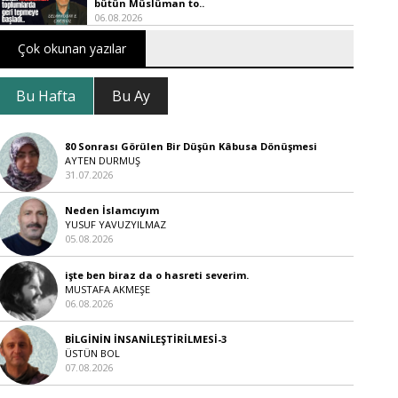
bütün Müslüman to..
06.08.2026
Çok okunan yazılar
Bu Hafta
Bu Ay
80 Sonrası Görülen Bir Düşün Kâbusa Dönüşmesi
AYTEN DURMUŞ
31.07.2026
Neden İslamcıyım
YUSUF YAVUZYILMAZ
05.08.2026
işte ben biraz da o hasreti severim.
MUSTAFA AKMEŞE
06.08.2026
BİLGİNİN İNSANİLEŞTİRİLMESİ-3
ÜSTÜN BOL
07.08.2026