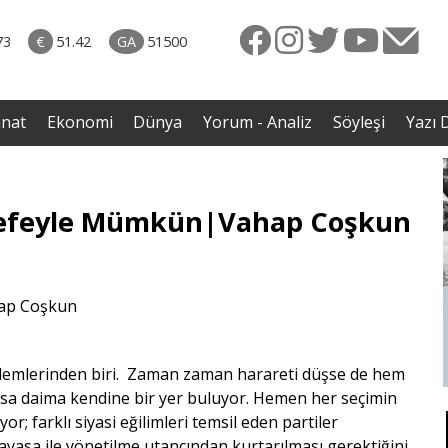
naliz
ütün
73
€
51.42
GA
51500
eye
rgil
anat
Ekonomi
Dünya
Yorum - Analiz
Söyleşi
Yazı D
elsefeyle Mümkün|Vahap Coşkun
demlerinden biri. Zaman zaman harareti düşse de hem
sa daima kendine bir yer buluyor. Hemen her seçimin
; farklı siyasi eğilimleri temsil eden partiler
yasa ile yönetilme utancından kurtarılması gerektiğini