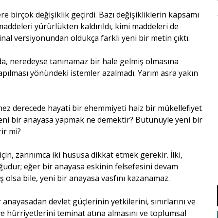
 birçok değişiklik geçirdi. Bazı değişikliklerin kapsamı
maddeleri yürürlükten kaldırıldı, kimi maddeleri de
inal versiyonundan oldukça farklı yeni bir metin çıktı.
ında, neredeyse tanınamaz bir hale gelmiş olmasına
pılması yönündeki istemler azalmadı. Yarım asra yakın
ez derecede hayati bir ehemmiyeti haiz bir mükellefiyet
 Yeni bir anayasa yapmak ne demektir? Bütünüyle yeni bir
ir mi?
in, zannımca iki hususa dikkat etmek gerekir. İlki,
uğudur; eğer bir anayasa eskinin felsefesini devam
ş olsa bile, yeni bir anayasa vasfını kazanamaz.
 anayasadan devlet güçlerinin yetkilerini, sınırlarını ve
k ve hürriyetlerini teminat atına almasını ve toplumsal