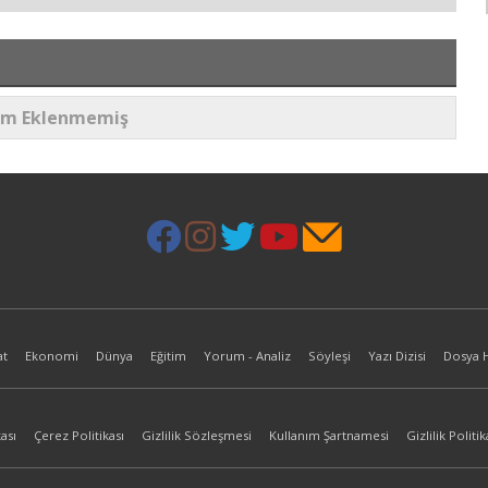
um Eklenmemiş
at
Ekonomi
Dünya
Eğitim
Yorum - Analiz
Söyleşi
Yazı Dizisi
Dosya 
ası
Çerez Politikası
Gizlilik Sözleşmesi
Kullanım Şartnamesi
Gizlilik Politik