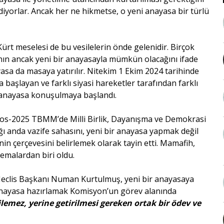
diyorlar. Ancak her ne hikmetse, o yeni anayasa bir türlü
. Kürt meselesi de bu vesilelerin önde gelenidir. Birçok
nın ancak yeni bir anayasayla mümkün olacağını ifade
a da masaya yatırılır. Nitekim 1 Ekim 2024 tarihinde
aşlayan ve farklı siyasi hareketler tarafından farklı
a anayasa konuşulmaya başlandı.
stos-2025 TBMM’de Milli Birlik, Dayanışma ve Demokrasi
ı anda vazife sahasını, yeni bir anayasa yapmak değil
nin çerçevesini belirlemek olarak tayin etti. Mamafih,
emalardan biri oldu.
Meclis Başkanı Numan Kurtulmuş, yeni bir anayasaya
ir anayasa hazırlamak Komisyon’un görev alanında
ilemez, yerine getirilmesi gereken ortak bir ödev ve