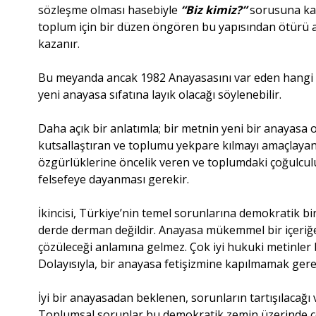
sözleşme olması hasebiyle
“Biz kimiz?”
sorusuna kap
toplum için bir düzen öngören bu yapısından ötürü an
kazanır.
Bu meyanda ancak 1982 Anayasasını var eden hangi ilk
yeni anayasa sıfatına layık olacağı söylenebilir.
Daha açık bir anlatımla; bir metnin yeni bir anayasa o
kutsallaştıran ve toplumu yekpare kılmayı amaçlayan 
özgürlüklerine öncelik veren ve toplumdaki çoğulcul
felsefeye dayanması gerekir.
İkincisi, Türkiye’nin temel sorunlarına demokratik b
derde derman değildir. Anayasa mükemmel bir içeriğe 
çözüleceği anlamına gelmez. Çok iyi hukuki metinler bil
Dolayısıyla, bir anayasa fetişizmine kapılmamak gere
İyi bir anayasadan beklenen, sorunların tartışılacağ
Toplumsal sorunlar bu demokratik zemin üzerinde çö