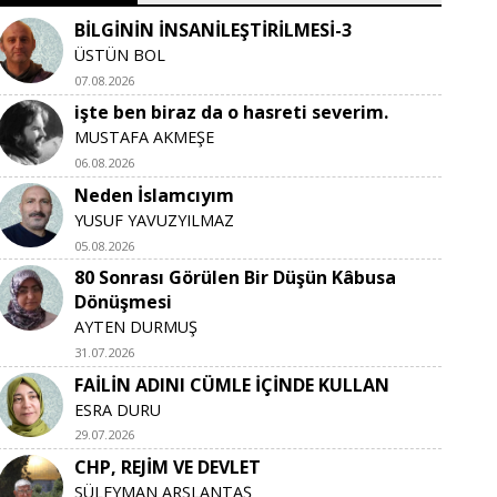
BİLGİNİN İNSANİLEŞTİRİLMESİ-3
ÜSTÜN BOL
07.08.2026
işte ben biraz da o hasreti severim.
MUSTAFA AKMEŞE
06.08.2026
Neden İslamcıyım
YUSUF YAVUZYILMAZ
05.08.2026
80 Sonrası Görülen Bir Düşün Kâbusa
Dönüşmesi
AYTEN DURMUŞ
31.07.2026
FAİLİN ADINI CÜMLE İÇİNDE KULLAN
ESRA DURU
29.07.2026
CHP, REJİM VE DEVLET
SÜLEYMAN ARSLANTAŞ