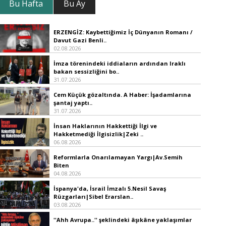
Bu Hafta
Bu Ay
ERZENGİZ: Kaybettiğimiz İç Dünyanın Romanı /
Davut Gazi Benli..
02.08.2026
İmza törenindeki iddiaların ardından Iraklı
bakan sessizliğini bo..
31.07.2026
Cem Küçük gözaltında. A Haber: İşadamlarına
şantaj yaptı..
31.07.2026
İnsan Haklarının Hakkettiği İlgi ve
Hakketmediği İlgisizlik|Zeki ..
06.08.2026
Reformlarla Onarılamayan Yargı|Av.Semih
Biten
04.08.2026
İspanya'da, İsrail İmzalı 5.Nesil Savaş
Rüzgarları|Sibel Erarslan..
03.08.2026
''Ahh Avrupa..'' şeklindeki âşıkâne yaklaşımlar