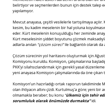
belirtiyor ve seçmenlerden bunun için destek talep e
yapılamıyor.
Mevcut anayasa, çeşitli vesilelerle tartışılmaya açılır
kesim, bu kadim meselenin bir hal yoluna koyulması
eder. Kürt meselenin konuşulduğu her zeminde anayas
Kürt meselesinin şiddet boyutunu çözmek maksadıyla b
adlarla anılan
“çözüm süreci”
ile bağlantılı olarak d
Çözüm sürecinin yol haritasını oluşturmak için Ağu
Komisyonu kuruldu. Komisyon, çalışmalarına başladığ
PKK’yi silahsızlandırmak için gerekli yasal düzenleme
yeni anayasa Komisyon çalışmalarında da öne çıkan t
Komisyon’un hazırladığı ortak raporun takdiminde 
olan ihtiyacın altını çizdi. Kurtulmuş’a göre; yeni b
olmamakla beraber; bu konu
“
ülkemiz için tehir ed
sorumluluk olarak önümüzde durmakta”
idi.