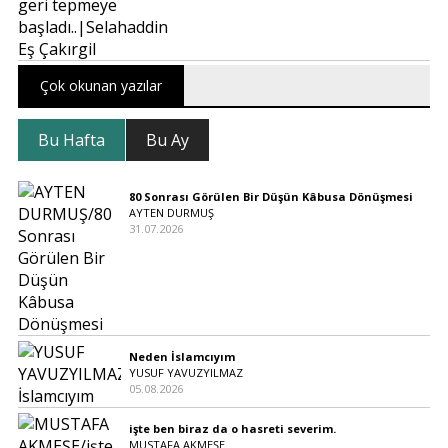
Çok okunan yazılar
Bu Hafta
Bu Ay
80 Sonrası Görülen Bir Düşün Kâbusa Dönüşmesi
AYTEN DURMUŞ
31.07.2026
Neden İslamcıyım
YUSUF YAVUZYILMAZ
05.08.2026
işte ben biraz da o hasreti severim.
MUSTAFA AKMEŞE