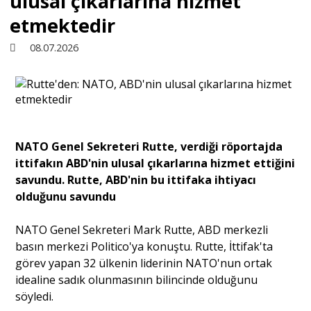
ulusal çıkarlarına hizmet
etmektedir
Sivil Toplum
08.07.2026
Kültür - Sanat
Ekonomi
NATO Genel Sekreteri Rutte, verdiği röportajda
ittifakın ABD'nin ulusal çıkarlarına hizmet ettiğini
Dünya
savundu. Rutte, ABD'nin bu ittifaka ihtiyacı
olduğunu savundu
Yorum - Analiz
NATO Genel Sekreteri Mark Rutte, ABD merkezli
basın merkezi Politico'ya konuştu. Rutte, İttifak'ta
Söyleşi
görev yapan 32 ülkenin liderinin NATO'nun ortak
idealine sadık olunmasının bilincinde olduğunu
söyledi.
Yazı Dizisi