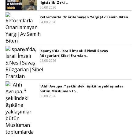
İlgisizlik|Zeki ..
06.08.2026
Reformlarla Onarılamayan Yargı|Av.Semih Biten
04.08.2026
İspanya'da, İsrail İmzalı 5.Nesil Savaş
Rüzgarları|Sibel Erarslan..
03.08.2026
''Ahh Avrupa..'' şeklindeki âşıkâne yaklaşımlar
bütün Müslüman to..
06.08.2026