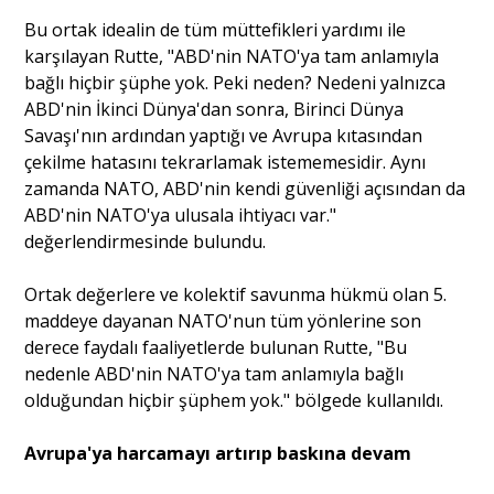
Bu ortak idealin de tüm müttefikleri yardımı ile
karşılayan Rutte, "ABD'nin NATO'ya tam anlamıyla
Portre
bağlı hiçbir şüphe yok. Peki neden? Nedeni yalnızca
ABD'nin İkinci Dünya'dan sonra, Birinci Dünya
Savaşı'nın ardından yaptığı ve Avrupa kıtasından
Yazarlar
çekilme hatasını tekrarlamak istememesidir. Aynı
zamanda NATO, ABD'nin kendi güvenliği açısından da
ABD'nin NATO'ya ulusala ihtiyacı var."
değerlendirmesinde bulundu.
Eğitim
Ortak değerlere ve kolektif savunma hükmü olan 5.
Dosya Haber
maddeye dayanan NATO'nun tüm yönlerine son
derece faydalı faaliyetlerde bulunan Rutte, "Bu
Ankara Analiz
nedenle ABD'nin NATO'ya tam anlamıyla bağlı
olduğundan hiçbir şüphem yok." bölgede kullanıldı.
Sağlık
Avrupa'ya harcamayı artırıp baskına devam