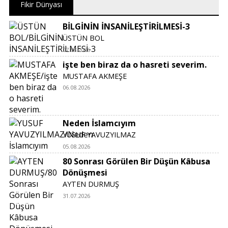
Fikir Dünyası
BİLGİNİN İNSANİLEŞTİRİLMESİ-3
ÜSTÜN BOL
07.08.2026
işte ben biraz da o hasreti severim.
MUSTAFA AKMEŞE
06.08.2026
Neden İslamcıyım
YUSUF YAVUZYILMAZ
05.08.2026
80 Sonrası Görülen Bir Düşün Kâbusa
Dönüşmesi
AYTEN DURMUŞ
31.07.2026