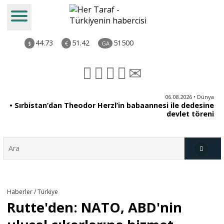
44.73
51.42
51500
$
€
GA
iz
06.08.2026 • Dünya
ği
• Sırbistan’dan Theodor Herzl’in babaannesi ile dedesine
aş
devlet töreni
Türkiye
Haberler / Türkiye
Rutte'den: NATO, ABD'nin
Derkenar