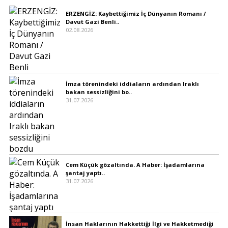
ERZENGİZ: Kaybettiğimiz İç Dünyanın Romanı /
Davut Gazi Benli..
02.08.2026
İmza törenindeki iddiaların ardından Iraklı
bakan sessizliğini bo..
31.07.2026
Cem Küçük gözaltında. A Haber: İşadamlarına
şantaj yaptı..
31.07.2026
İnsan Haklarının Hakkettiği İlgi ve Hakketmediği