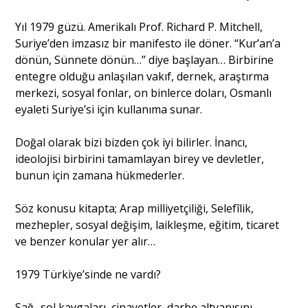
Yıl 1979 güzü. Amerikalı Prof. Richard P. Mitchell,
Suriye’den imzasız bir manifesto ile döner. “Kur’an’a
dönün, Sünnete dönün…” diye başlayan… Birbirine
entegre olduğu anlaşılan vakıf, dernek, araştırma
merkezi, sosyal fonlar, on binlerce doları, Osmanlı
eyaleti Suriye’si için kullanıma sunar.
Doğal olarak bizi bizden çok iyi bilirler. İnancı,
ideolojisi birbirini tamamlayan birey ve devletler,
bunun için zamana hükmederler.
Söz konusu kitapta; Arap milliyetçiliği, Selefîlik,
mezhepler, sosyal değişim, laikleşme, eğitim, ticaret
ve benzer konular yer alır…
1979 Türkiye’sinde ne vardı?
Sağ- sol kavgaları, cinayetler, darbe altyapısını