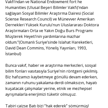
Vakfı’ndan ve National Endowment fort he
Humanities (Ulusal Beşeri Bilimler Vakfı)’ndan
sağlayan Sosyal Bilimler Araştırma Dairesi (Social
Sciense Research Council) ve Münevver Amerikan
Dernekleri Yüksek Kurulu’nun Uluslararası Doktora
Araştırmaları Orta ve Yakın Doğu Burs Programı
Müşterek Heyeti’nin yardımlarına mazhar
oldum.”(Osmanlı Suriye’sinde Islahat Hareketleri,
David Dean Commins, Yöneliş Yayınları, 1993,
İstanbul)
Bunca vakıf, haber ve araştırma merkezleri, sosyal
bilim fonları vasıtasıyla Suriye’nin röntgeni çekilmiş.
Biz hafızamızı kaybetmeye gönüllü devam ederken,
zamanın ruhunu yakalama derdi olmaksızın, hayatı
kuşatacak çalışmalar yerine, etnik ve mezhepsel
ayrışmalarla enerjimizi tüketir olmuşuz.
Tabiri caizse Batı bizi ”hak ederek” sömürmüş!