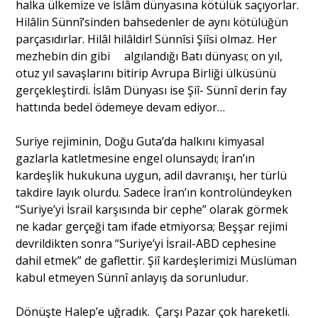
halka ülkemize ve İslâm dünyasına kötülük saçıyorlar.
Hilâlin Sünnî’sinden bahsedenler de aynı kötülüğün
parçasıdırlar. Hilâl hilâldir! Sünnîsi Şiîsi olmaz. Her
mezhebin din gibi algılandığı Batı dünyası; on yıl,
otuz yıl savaşlarını bitirip Avrupa Birliği ülküsünü
gerçekleştirdi. İslâm Dünyası ise Şiî- Sünnî derin fay
hattında bedel ödemeye devam ediyor…
Suriye rejiminin, Doğu Guta’da halkını kimyasal
gazlarla katletmesine engel olunsaydı; İran’ın
kardeşlik hukukuna uygun, adil davranışı, her türlü
takdire layık olurdu. Sadece İran’ın kontrolündeyken
“Suriye’yi İsrail karşısında bir cephe” olarak görmek
ne kadar gerçeği tam ifade etmiyorsa; Beşşar rejimi
devrildikten sonra “Suriye’yi İsrail-ABD cephesine
dahil etmek” de gaflettir. Şiî kardeşlerimizi Müslüman
kabul etmeyen Sünnî anlayış da sorunludur.
Dönüşte Halep’e uğradık. Çarşı Pazar çok hareketli.