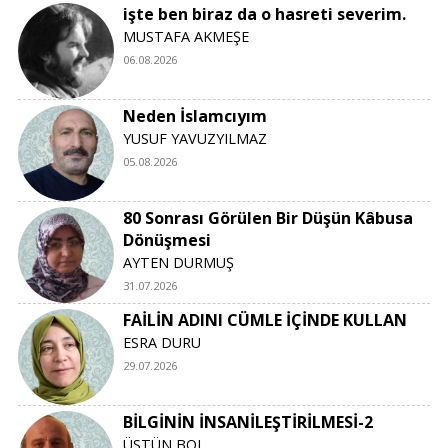
işte ben biraz da o hasreti severim.
MUSTAFA AKMEŞE
06.08.2026
Neden İslamcıyım
YUSUF YAVUZYILMAZ
05.08.2026
80 Sonrası Görülen Bir Düşün Kâbusa
Dönüşmesi
AYTEN DURMUŞ
31.07.2026
FAİLİN ADINI CÜMLE İÇİNDE KULLAN
ESRA DURU
29.07.2026
BİLGİNİN İNSANİLEŞTİRİLMESİ-2
ÜSTÜN BOL