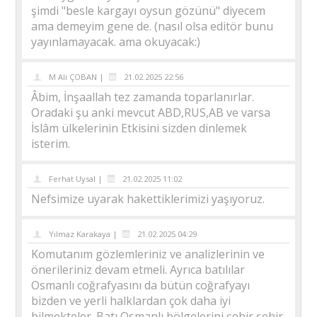
şimdi "besle kargayı oysun gözünü" diyecem
ama demeyim gene de. (nasıl olsa editör bunu
yayınlamayacak. ama okuyacak:)
M Ali ÇOBAN |
21.02.2025 22:56
Âbim, İnşaallah tez zamanda toparlanırlar.
Oradaki şu anki mevcut ABD,RUS,AB ve varsa
İslâm ülkelerinin Etkisini sizden dinlemek
isterim.
Ferhat Uysal |
21.02.2025 11:02
Nefsimize uyarak hakettiklerimizi yaşıyoruz.
Yılmaz Karakaya |
21.02.2025 04:29
Komutanım gözlemleriniz ve analizlerinin ve
önerileriniz devam etmeli. Ayrıca batılılar
Osmanlı coğrafyasını da bütün coğrafyayı
bizden ve yerli halklardan çok daha iyi
bilmekteler. Batı Osmanlı bölgelerini şehir şehir