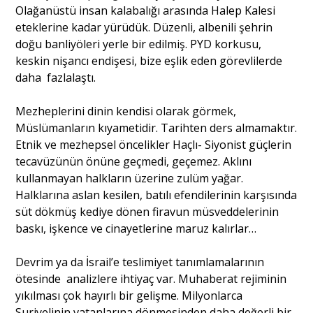
Olağanüstü insan kalabalığı arasında Halep Kalesi
eteklerine kadar yürüdük. Düzenli, albenili şehrin
doğu banliyöleri yerle bir edilmiş. PYD korkusu,
keskin nişancı endişesi, bize eşlik eden görevlilerde
daha fazlalaştı.
Mezheplerini dinin kendisi olarak görmek,
Müslümanların kıyametidir. Tarihten ders almamaktır.
Etnik ve mezhepsel öncelikler Haçlı- Siyonist güçlerin
tecavüzünün önüne geçmedi, geçemez. Aklını
kullanmayan halkların üzerine zulüm yağar.
Halklarına aslan kesilen, batılı efendilerinin karşısında
süt dökmüş kediye dönen firavun müsveddelerinin
baskı, işkence ve cinayetlerine maruz kalırlar…
Devrim ya da İsrail’e teslimiyet tanımlamalarının
ötesinde analizlere ihtiyaç var. Muhaberat rejiminin
yıkılması çok hayırlı bir gelişme. Milyonlarca
Suriyelinin vatanlarına dönmesinden daha değerli bir