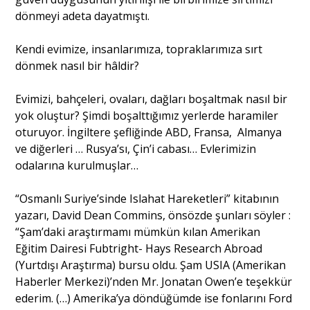
dönmeyi adeta dayatmıştı.
Portre
Kendi evimize, insanlarımıza, topraklarımıza sırt
dönmek nasıl bir hâldir?
Yazarlar
Evimizi, bahçeleri, ovaları, dağları boşaltmak nasıl bir
yok oluştur? Şimdi boşalttığımız yerlerde haramiler
oturuyor. İngiltere şefliğinde ABD, Fransa, Almanya
ve diğerleri … Rusya’sı, Çin’i cabası… Evlerimizin
odalarına kurulmuşlar…
Eğitim
“Osmanlı Suriye’sinde Islahat Hareketleri” kitabının
Dosya Haber
yazarı, David Dean Commins, önsözde şunları söyler :
Ankara Analiz
“Şam’daki araştırmamı mümkün kılan Amerikan
Eğitim Dairesi Fubtright- Hays Research Abroad
Sağlık
(Yurtdışı Araştırma) bursu oldu. Şam USIA (Amerikan
Haberler Merkezi)’nden Mr. Jonatan Owen’e teşekkür
ederim. (…) Amerika’ya döndüğümde ise fonlarını Ford