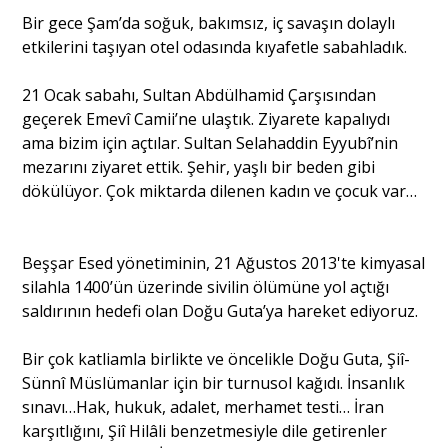
Bir gece Şam’da soğuk, bakımsız, iç savaşın dolaylı
etkilerini taşıyan otel odasında kıyafetle sabahladık.
21 Ocak sabahı, Sultan Abdülhamid Çarşısından
geçerek Emevî Camii’ne ulaştık. Ziyarete kapalıydı
ama bizim için açtılar. Sultan Selahaddin Eyyubî’nin
mezarını ziyaret ettik. Şehir, yaşlı bir beden gibi
dökülüyor. Çok miktarda dilenen kadın ve çocuk var…
Beşşar Esed yönetiminin, 21 Ağustos 2013'te kimyasal
silahla 1400’ün üzerinde sivilin ölümüne yol açtığı
saldırının hedefi olan Doğu Guta’ya hareket ediyoruz.
Bir çok katliamla birlikte ve öncelikle Doğu Guta, Şiî-
Sünnî Müslümanlar için bir turnusol kağıdı. İnsanlık
sınavı…Hak, hukuk, adalet, merhamet testi… İran
karşıtlığını, Şiî Hilâli benzetmesiyle dile getirenler