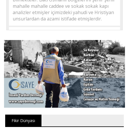
mahalle mahalle caddee ve sokak sokak kapı
analizler etmişler içimizdeki yahudi ve Hristiyan
unsurlardan da azami istifade etmişlerdir.
Yılmaz Taşova |
21.02.2025 01:07
Evet medeniyetin beşiği topraklar tarih boyunca
savaşlara sahne olmuş, tahammülsüzlüklerin
batı mimsiz medeniyetin kaşımasıyla kardeş
kavgasına, zaman zaman da Kudüs sevdasıyla
bizzat kendileri bu coğrafyada huzursuzluk
kaynağı olmuşlar.19.yüzyıl sonundan itibaren
ekonomik amaçlarla bölge çıkar çatışmalarına
sahne olmuş, kardeş kardeşe düşman edilmiştir.
Mezhep çatışmaları son bulmalı, istikrarlı bir
Suriye inşa edilmelidir. Kardeş kardeşi
kucaklamalı, yaralarını sarmalıdır.
Fikir Dünyası