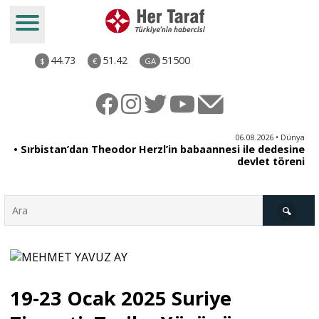
44.73
51.42
51500
$
€
GA
iz
06.08.2026 • Dünya
ği
• Sırbistan’dan Theodor Herzl’in babaannesi ile dedesine
aş
devlet töreni
Türkiye
19-23 Ocak 2025 Suriye
Derkenar