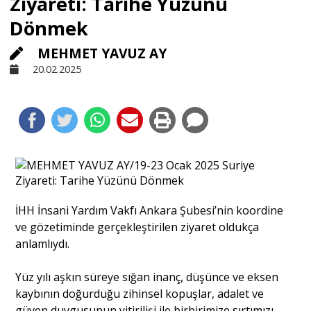
Ziyareti: Tarihe Yüzünü
Dönmek
Sivil Toplum
MEHMET YAVUZ AY
20.02.2025
Kültür - Sanat
Ekonomi
Dünya
İHH İnsani Yardım Vakfı Ankara Şubesi’nin koordine
Yorum - Analiz
ve gözetiminde gerçekleştirilen ziyaret oldukça
anlamlıydı.
Söyleşi
Yüz yılı aşkın süreye sığan inanç, düşünce ve eksen
kaybının doğurduğu zihinsel kopuşlar, adalet ve
Yazı Dizisi
güven duygusunun yitirilişi ile birbirimize sırtımızı