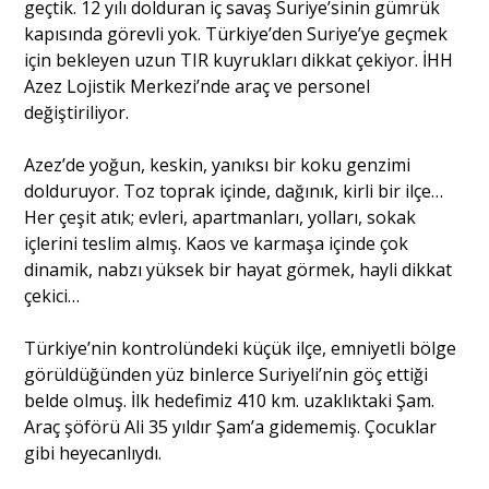
geçtik. 12 yılı dolduran iç savaş Suriye’sinin gümrük
kapısında görevli yok. Türkiye’den Suriye’ye geçmek
için bekleyen uzun TIR kuyrukları dikkat çekiyor. İHH
Azez Lojistik Merkezi’nde araç ve personel
değiştiriliyor.
Azez’de yoğun, keskin, yanıksı bir koku genzimi
dolduruyor. Toz toprak içinde, dağınık, kirli bir ilçe…
Her çeşit atık; evleri, apartmanları, yolları, sokak
içlerini teslim almış. Kaos ve karmaşa içinde çok
dinamik, nabzı yüksek bir hayat görmek, hayli dikkat
çekici…
Türkiye’nin kontrolündeki küçük ilçe, emniyetli bölge
görüldüğünden yüz binlerce Suriyeli’nin göç ettiği
belde olmuş. İlk hedefimiz 410 km. uzaklıktaki Şam.
Araç şöförü Ali 35 yıldır Şam’a gidememiş. Çocuklar
gibi heyecanlıydı.