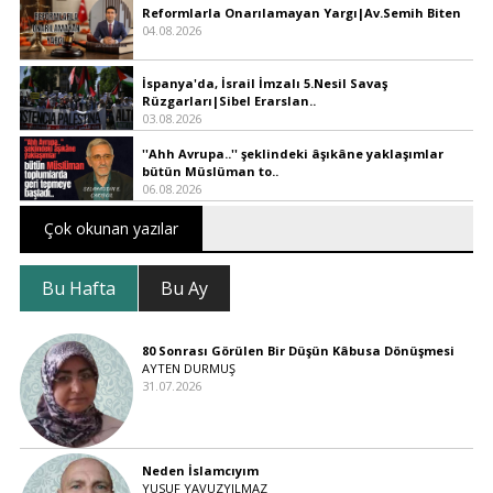
Reformlarla Onarılamayan Yargı|Av.Semih Biten
04.08.2026
İspanya'da, İsrail İmzalı 5.Nesil Savaş
Rüzgarları|Sibel Erarslan..
03.08.2026
''Ahh Avrupa..'' şeklindeki âşıkâne yaklaşımlar
bütün Müslüman to..
06.08.2026
Çok okunan yazılar
Bu Hafta
Bu Ay
80 Sonrası Görülen Bir Düşün Kâbusa Dönüşmesi
AYTEN DURMUŞ
31.07.2026
Neden İslamcıyım
YUSUF YAVUZYILMAZ