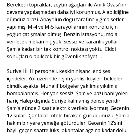
Bereketli topraklar, zeytin ağaçları ile Amik Ovası’nın
devamı yapılaşmadan daha iyi korunmuş. Alabildiğine
dümdüz arazi. Anayolun doğu tarafına yığma setler
yapılmış. M-4 ve M-5 karayollarının kontrolü için
yoğun çatışmalar olmuş. Benzin istasyonu, mola
verilecek mekân hiç yok. Sessiz ve karanlık yollar.
Şam’a kadar bir tek kontrol noktası yoktu. Ciddi
sonuçları olabilecek bir güvenlik zafiyeti…
Suriyeli İHH personeli, keskin nişancı endişesi
içindeler. Yol üzerinde rejim yanlısı köyler, beldeler
dimdik ayakta. Muhalif bölgeler yakılmış yıkılmış
bombalanmış. Her yan sessiz. Şam ve bazı banliyöleri
hariç Halep dışında Suriye kalmamış dense yeridir.
Şam’a günde 2 saat elektrik verilebiliyormuş. Gecenin
12 suları. Çantaları otele bırakan gurubumuzu, Şam’a
hakim bir yere yemeğe götürdüler. Gecenin 12’sini
hayli geçen saatte lüks lokantalar ağzına kadar dolu…