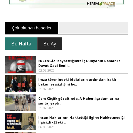
Çok okunan haberler
Bu Hafta
Bu Ay
ERZENGİZ: Kaybettiğimiz İç Dünyanın Romanı /
Davut Gazi Benli..
02.08.2026
İmza törenindeki iddiaların ardından Iraklı
bakan sessizliğini bo..
31.07.2026
Cem Küçük gözaltında. A Haber: İşadamlarına
şantaj yaptı..
31.07.2026
İnsan Haklarının Hakkettiği İlgi ve Hakketmediği
İlgisizlik|Zeki ..
06.08.2026