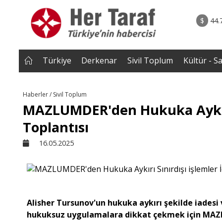
rum - Analiz
07.08.2026 • Tü
Edildi? |
• Türkiye, Pakistan ve Suudi Arabistan imzayı a
$
44.
NEROĞLU
Mekke Anlaşması yürürlüğe g
Türkiye
Derkenar
Sivil Toplum
Kültür - S
Haberler / Sivil Toplum
MAZLUMDER'den Hukuka Aykırı 
Toplantısı
16.05.2025
Alisher Tursunov'un hukuka aykırı şekilde iades
hukuksuz uygulamalara dikkat çekmek için MAZL