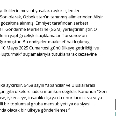
etkililerin mevcut yasalara aykırı işlemler
on olarak, Özbekistan’ın tanınmış alimlerinden Alişir
gözaltına alınmış, Emniyet tarafından serbest
eri Gönderme Merkezi’ne (GGM) yerleştirilmiştir. O
erin yaptığı çelişkili açıklamalar Tursunov’un
ğurmuştur. Bu endişeler maalesef haklı çıkmış,
 10 Mayıs 2025 Cumartesi günü ülkeye getirildiği ve
 oluşturmak” suçlamalarıyla tutuklanarak cezaevine
ka aykırıdır. 6458 sayılı Yabancılar ve Uluslararası
in gibi ülkelere iadesi mümkün değildir. Kanunun "Geri
e, işkenceye, insanlık dışı ya da onur kırıcı ceza veya
elli bir toplumsal gruba mensubiyeti ya da siyasi
ında olacak bir ülkeye gönderilemez.”