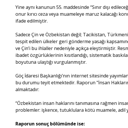
Yine aynı kanunun 55. maddesinde “Sınır dışı edileceğ
onur kırıcı ceza veya muameleye maruz kalacağı konu
ifade edilmiştir.
Sadece Çin ve Özbekistan değil; Tacikistan, Türkmenist
tespit edilen ülkeler geri gönderme yasağı kapsamın
ve Çin’i bu ihlaller nedeniyle açıkça eleştirmiştir. Re
ibadet özgürlüklerinin kısıtlandığı, sistematik baskı
boyutuna ulaştığı vurgulanmıştır.
Göç İdaresi Başkanlığı’nın internet sitesinde yayım
bu durumu teyit etmektedir. Raporun "İnsan Hakların
almaktadır:
“Özbekistan insan haklarını tanımasına rağmen insa
problemler: işkence, tutuklulara kötü muamele, adil ya
Raporun sonuç bölümünde ise: