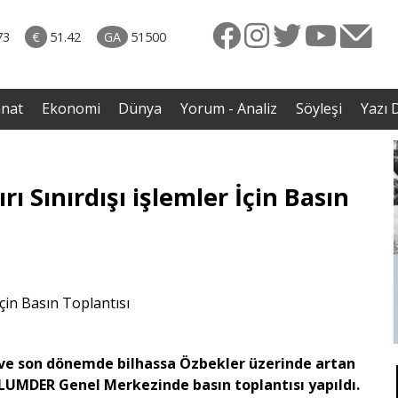
rkiye
07.08.2026 • Dünya
ttı!
• Gannuşi'nin serbest bırakılması için çağrı
73
€
51.42
GA
51500
irdi
anat
Ekonomi
Dünya
Yorum - Analiz
Söyleşi
Yazı D
Sınırdışı işlemler İçin Basın
i ve son dönemde bilhassa Özbekler üzerinde artan
UMDER Genel Merkezinde basın toplantısı yapıldı.