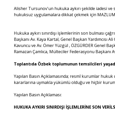
Alisher Tursunov'un hukuka aykırı şekilde iadesi v
hukuksuz uygulamalara dikkat çekmek için MAZLUMDER 
Hukuka aykırı sınırdışı işlemlerinin son bulması çağ
Başkanı Av. Kaya Kartal, Genel Başkan Yardımcısı Ali
Kavuncu ve Av. Ömer Yüzgül , ÖZGÜRDER Genel Başkan
Ramazan Çamlıca, Mülteciler Federasyonu Başkanı Av. 
Toplantıda Özbek toplumunun temsilcileri yaşadı
Yapılan Basın Açıklamasında; resmî kurumlar hukuk d
kararlarına uymakla yükümlü olduğu ve hiçbir kurum 
Yapılan Basın Açıklaması:
HUKUKA AYKIRI SINIRDIŞI İŞLEMLERİNE SON VERİL