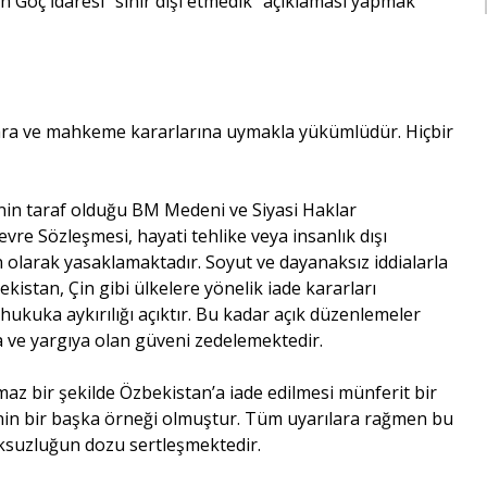
n Göç İdaresi “sınır dışı etmedik” açıklaması yapmak
lara ve mahkeme kararlarına uymakla yükümlüdür. Hiçbir
nin taraf olduğu BM Medeni ve Siyasi Haklar
re Sözleşmesi, hayati tehlike veya insanlık dışı
n olarak yasaklamaktadır. Soyut ve dayanaksız iddialarla
stan, Çin gibi ülkelere yönelik iade kararları
ukuka aykırılığı açıktır. Bu kadar açık düzenlemeler
a ve yargıya olan güveni zedelemektedir.
az bir şekilde Özbekistan’a iade edilmesi münferit bir
erinin bir başka örneği olmuştur. Tüm uyarılara rağmen bu
ksuzluğun dozu sertleşmektedir.