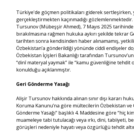
Türkiye'de göçmen politikaları giderek sertleşirken, y
gerçekleştirmekten kaçınmadığı gözlemlenmektedir. S
Tursunov (Mübeşşir Ahmed), 7 Mayıs 2025 tarihinde 
bırakılmasına rağmen hukuka aykırı şekilde tekrar G
tarihten sonra kendisinden haber alınamamış, yetkilil
Özbekistan’a gönderildiği yönünde ciddi endişeler do
Özbekistan İçişleri Bakanlığı tarafından Tursunov’un
“dinî materyal yaymak” ile “kamu güvenliğine tehdit
konulduğu açıklanmıştır.
Geri Gönderme Yasağı
Alişir Tursunov hakkında alınan sınır dışı kararı huku
Koruma Kanunu’na göre mültecilerin Özbekistan ve Ç
Gönderme Yasağı" başlıklı 4. Maddesine göre “hiç kims
muameleye tabi tutulacağı veya ırkı, dini, tabiiyeti, b
görüşleri nedeniyle hayatı veya özgürlüğü tehdit alt