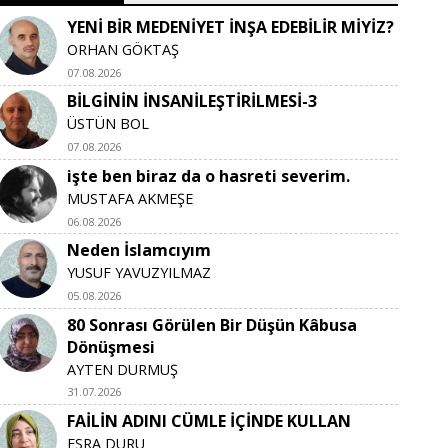
YENİ BİR MEDENİYET İNŞA EDEBİLİR MİYİZ?
ORHAN GÖKTAŞ
07.08.2026
BİLGİNİN İNSANİLEŞTİRİLMESİ-3
ÜSTÜN BOL
07.08.2026
işte ben biraz da o hasreti severim.
MUSTAFA AKMEŞE
06.08.2026
Neden İslamcıyım
YUSUF YAVUZYILMAZ
05.08.2026
80 Sonrası Görülen Bir Düşün Kâbusa
Dönüşmesi
AYTEN DURMUŞ
31.07.2026
FAİLİN ADINI CÜMLE İÇİNDE KULLAN
ESRA DURU