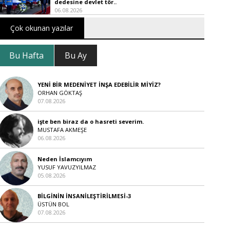
dedesine devlet tör..
06.08.2026
Çok okunan yazılar
Bu Hafta
Bu Ay
YENİ BİR MEDENİYET İNŞA EDEBİLİR MİYİZ?
ORHAN GÖKTAŞ
07.08.2026
işte ben biraz da o hasreti severim.
MUSTAFA AKMEŞE
06.08.2026
Neden İslamcıyım
YUSUF YAVUZYILMAZ
05.08.2026
BİLGİNİN İNSANİLEŞTİRİLMESİ-3
ÜSTÜN BOL
07.08.2026