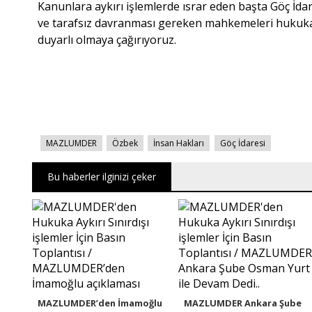
Kanunlara aykırı işlemlerde ısrar eden başta Göç İdar
ve tarafsız davranması gereken mahkemeleri huku
duyarlı olmaya çağırıyoruz.
MAZLUMDER
Özbek
İnsan Hakları
Göç İdaresi
Bu haberler ilginizi çeker
MAZLUMDER’den İmamoğlu
MAZLUMDER Ankara Şube