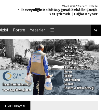
06.08.2026 • Yorum - Analiz
• Ebeveynliğin Kalbi: Duygusal Zekâ ile Çocuk
• '
Yetiştirmek |Tuğba Kayaer
izisi
Portre
Yazarlar
Fikir Dünyası