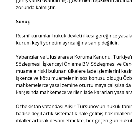
geniş yankı uyandırmış, gösterilen tepkilerin ardında
zorunda kalmıştır.
Sonuç
Resmî kurumlar hukuk devleti ilkesi gereğince yasa
kurum keyfi yönetim ayrıcalığına sahip değildir.
Yabancılar ve Uluslararası Koruma Kanunu, Türkiye’
Sözleşmesi, İşkenceyi Önleme BM Sözleşmesi ve Cenev
muamele riski bulunan ülkelere iade işlemlerini kesi
işkence ve kötü muamelenin söz konusu olduğu Özbeki
mahkemelerce yasal zemine oturtulmaya çalışılsa da h
karşısında mahkemece verilen iade kararları yasalar
Özbekistan vatandaşı Alişir Tursunov’un hukuk tanım
hadise değil artık sistematik hale gelmiş hak ihlall
ihlaller artarak devam etmekte, her geçen gün huku