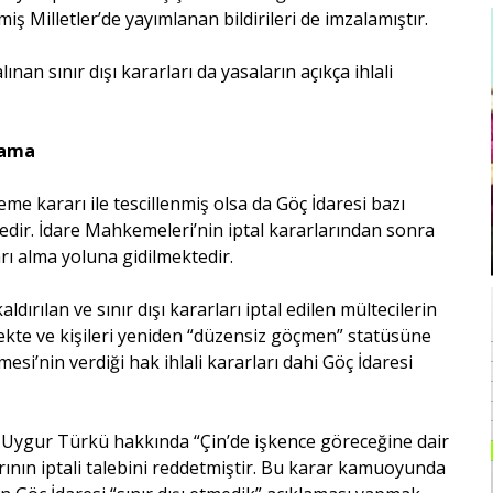
miş Milletler’de yayımlanan bildirileri de imzalamıştır.
an sınır dışı kararları da yasaların açıkça ihlali
mama
eme kararı ile tescillenmiş olsa da Göç İdaresi bazı
dir. İdare Mahkemeleri’nin iptal kararlarından sonra
arı alma yoluna gidilmektedir.
ırılan ve sınır dışı kararları iptal edilen mültecilerin
ekte ve kişileri yeniden “düzensiz göçmen” statüsüne
’nin verdiği hak ihlali kararları dahi Göç İdaresi
i Uygur Türkü hakkında “Çin’de işkence göreceğine dair
rarının iptali talebini reddetmiştir. Bu karar kamuoyunda