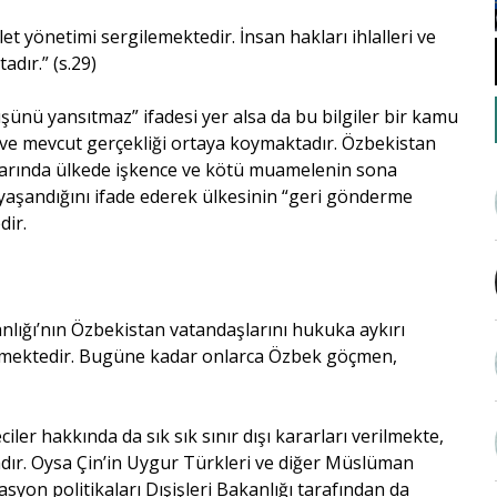
t yönetimi sergilemektedir. İnsan hakları ihlalleri ve
dır.” (s.29)
nü yansıtmaz” ifadesi yer alsa da bu bilgiler bir kamu
e mevcut gerçekliği ortaya koymaktadır. Özbekistan
alarında ülkede işkence ve kötü muamelenin sona
 yaşandığını ifade ederek ülkesinin “geri gönderme
dir.
lığı’nın Özbekistan vatandaşlarını hukuka aykırı
rülmektedir. Bugüne kadar onlarca Özbek göçmen,
ler hakkında da sık sık sınır dışı kararları verilmekte,
adır. Oysa Çin’in Uygur Türkleri ve diğer Müslüman
asyon politikaları Dışişleri Bakanlığı tarafından da