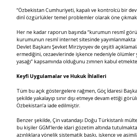
“Özbekistan Cumhuriyeti, kapalı ve kontrolcü bir devle
dinî özgürlükler temel problemler olarak öne çıkmakta
Her ne kadar raporun başında “kurumun resmî görüşü
kurumunun resmî internet sitesinde yayımlanmakta v
Devlet Başkanı Şevket Mirziyoyev de çeşitli açıklam
ermediğini, cezaevlerinde işkence nedeniyle ölümler
yasağı” kapsamında olduğunu zımnen kabul etmekte
Keyfi Uygulamalar ve Hukuk İhlalleri
Tüm bu açık göstergelere rağmen, Göç İdaresi Başkan
şekilde yakalayıp sınır dışı etmeye devam ettiği gö
Özbekistan’a iade edilmiştir.
Benzer şekilde, Çin vatandaşı Doğu Türkistanlı mülteci
bu kişiler GGM’lerde idari gözetim altında tutulmakt
azınlıklara yönelik sistematik baskı, işkence ve asimil