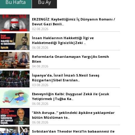
Bu Hafta
Bu Ay
ERZENGİZ: Kaybettiğimiz İç Dünyanın Romanı /
Davut Gazi Benli..
02.08.2026
İnsan Haklarının Hakkettiği İlgi ve
Hakketmediği İlgisizlik|Zeki ..
06.08.2026
Reformlarla Onarılamayan Yargı|Av.Semih
Biten
04.08.2026
İspanya'da, İsrail İmzalı 5.Nesil Savaş
Rüzgarları|Sibel Erarslan..
03.08.2026
Ebeveynliğin Kalbi: Duygusal Zekâ ile Çocuk
Yetiştirmek |Tuğba Ka..
06.08.2026
''Ahh Avrupa..'' şeklindeki âşıkâne yaklaşımlar
bütün Müslüman to..
06.08.2026
Sırbistan’dan Theodor Herzl’in babaannesi ile