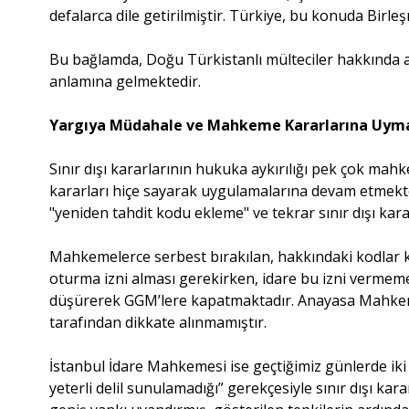
defalarca dile getirilmiştir. Türkiye, bu konuda Birleş
Bu bağlamda, Doğu Türkistanlı mülteciler hakkında alın
anlamına gelmektedir.
Yargıya Müdahale ve Mahkeme Kararlarına Uy
Sınır dışı kararlarının hukuka aykırılığı pek çok mahk
kararları hiçe sayarak uygulamalarına devam etmekte
"yeniden tahdit kodu ekleme" ve tekrar sınır dışı kar
Mahkemelerce serbest bırakılan, hakkındaki kodlar kald
oturma izni alması gerekirken, idare bu izni vermem
düşürerek GGM’lere kapatmaktadır. Anayasa Mahkemesi
tarafından dikkate alınmamıştır.
İstanbul İdare Mahkemesi ise geçtiğimiz günlerde ik
yeterli delil sunulamadığı” gerekçesiyle sınır dışı ka