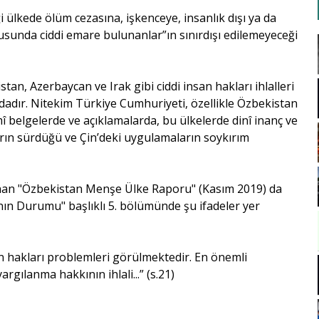
i ülkede ölüm cezasına, işkenceye, insanlık dışı ya da
sunda ciddi emare bulunanlar”ın sınırdışı edilemeyeceği
an, Azerbaycan ve Irak gibi ciddi insan hakları ihlalleri
dadır. Nitekim Türkiye Cumhuriyeti, özellikle Özbekistan
smî belgelerde ve açıklamalarda, bu ülkelerde dinî inanç ve
ların sürdüğü ve Çin’deki uygulamaların soykırım
lanan "Özbekistan Menşe Ülke Raporu" (Kasım 2019) da
ın Durumu" başlıklı 5. bölümünde şu ifadeler yer
n hakları problemleri görülmektedir. En önemli
rgılanma hakkının ihlali...” (s.21)