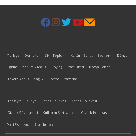
Türkiye
Derkenar
Sivil Toplum
Kültür - Sanat
Ekonomi
Dünya
Eğitim
Yorum - Analiz
Söyleşi
Yazı Dizisi
Dosya Haber
Ankara Analiz
Sağlık
Portre
Yazarlar
Anasayfa
Künye
Çerez Politikası
Çerez Politikası
Gizlilik Sözleşmesi
Kullanım Şartnamesi
Gizlilik Politikası
Veri Politikası
Site Haritası