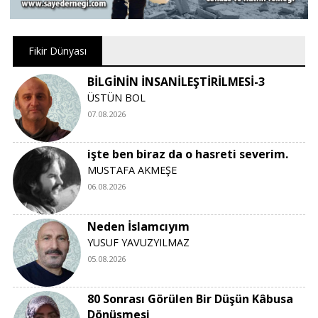
Fikir Dünyası
BİLGİNİN İNSANİLEŞTİRİLMESİ-3
ÜSTÜN BOL
07.08.2026
işte ben biraz da o hasreti severim.
MUSTAFA AKMEŞE
06.08.2026
Neden İslamcıyım
YUSUF YAVUZYILMAZ
05.08.2026
80 Sonrası Görülen Bir Düşün Kâbusa
Dönüşmesi