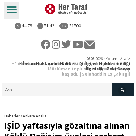
44.73
51.42
51500
$
€
GA
iz
06.08.2026 • Yorum - Analiz
ün
• İnsan Haklarının Hakkettiği İlgi ve Hakketmediği
•
ye
İlgisizlik|Zeki Savaş
il
Türkiye
Haberler / Ankara Analiz
IŞİD yaftasıyla gözaltına alınan
Derkenar