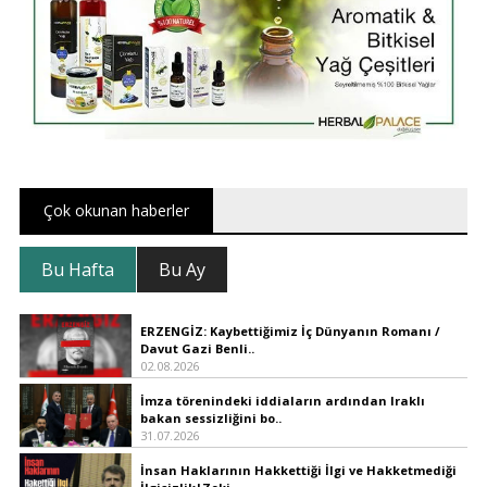
Çok okunan haberler
Bu Hafta
Bu Ay
ERZENGİZ: Kaybettiğimiz İç Dünyanın Romanı /
Davut Gazi Benli..
02.08.2026
İmza törenindeki iddiaların ardından Iraklı
bakan sessizliğini bo..
31.07.2026
İnsan Haklarının Hakkettiği İlgi ve Hakketmediği