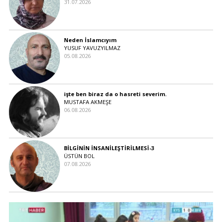
31.07.2026
Neden İslamcıyım
YUSUF YAVUZYILMAZ
05.08.2026
işte ben biraz da o hasreti severim.
MUSTAFA AKMEŞE
06.08.2026
BİLGİNİN İNSANİLEŞTİRİLMESİ-3
ÜSTÜN BOL
07.08.2026