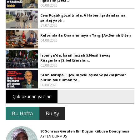
İlgisizlik|Zeki ..
06.08.2026
Cem Küçük gözaltında. A Haber: İşadamlarına
şantaj yaptı..
31.07.2026
Reformlarla Onarılamayan Yargı|Av.Semih Biten
04.08.2026
İspanya'da, İsrail İmzalı 5.Nesil Savaş
Rüzgarları|Sibel Erarslan..
03.08.2026
''Ahh Avrupa..'' şeklindeki âşıkâne yaklaşımlar
bütün Müslüman to..
06.08.2026
Çok okunan yazılar
Bu Hafta
Bu Ay
80 Sonrası Görülen Bir Düşün Kâbusa Dönüşmesi
AYTEN DURMUŞ