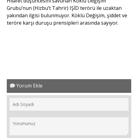
Hilafet düşüncesini savunan Köklü Değişim
Grubu’nun (Hizbu’t Tahrir) IŞİD terörü ile uzaktan
yakından ilgisi bulunmuyor. Köklü Değişim, şiddet ve
Portre
teröre karşı duruşu prensipleri arasında sayıyor.
Yazarlar
Eğitim
Yorum Ekle
Dosya Haber
Ankara Analiz
Sağlık