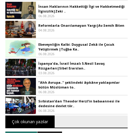
İnsan Haklarının Hakkettiği İlgi ve Hakketmediği
İlgisizlik|Zeki ..
06.08.2026
Reformlarla Onarılamayan Yargı|Av.Semih Biten
04.08.2026
Ebeveynliğin Kalbi: Duygusal Zekâ ile Çocuk
Yetiştirmek |Tuğba Ka..
06.08.2026
İspanya'da, İsrail İmzalı 5.Nesil Savaş
Rüzgarları|Sibel Erarslan..
03.08.2026
''Ahh Avrupa..'' şeklindeki âşıkâne yaklaşımlar
bütün Müslüman to..
06.08.2026
Sırbistan’dan Theodor Herzl’in babaannesi ile
dedesine devlet tör..
06.08.2026
Çok okunan yazılar