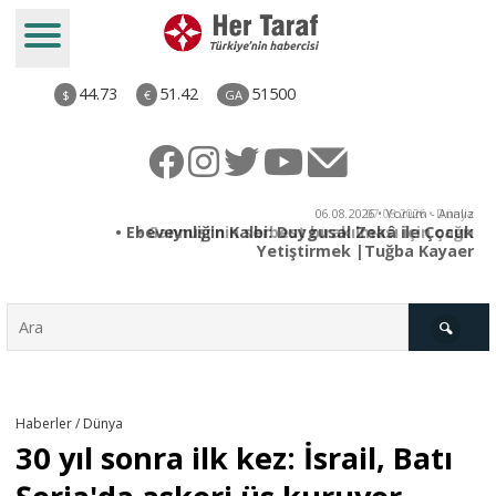
44.73
51.42
51500
$
€
GA
ya
06.08.2026 • Yorum - Analiz
rı
• Ebeveynliğin Kalbi: Duygusal Zekâ ile Çocuk
Yetiştirmek |Tuğba Kayaer
Türkiye
Haberler / Dünya
30 yıl sonra ilk kez: İsrail, Batı
Derkenar