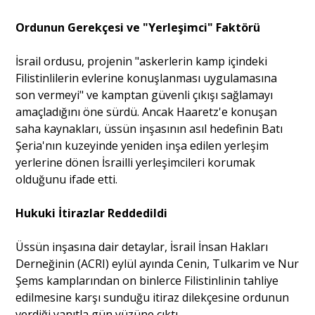
Ordunun Gerekçesi ve "Yerleşimci" Faktörü
Portre
İsrail ordusu, projenin "askerlerin kamp içindeki
Filistinlilerin evlerine konuşlanması uygulamasına
Yazarlar
son vermeyi" ve kamptan güvenli çıkışı sağlamayı
amaçladığını öne sürdü. Ancak Haaretz'e konuşan
saha kaynakları, üssün inşasının asıl hedefinin Batı
Şeria'nın kuzeyinde yeniden inşa edilen yerleşim
yerlerine dönen İsrailli yerleşimcileri korumak
Eğitim
olduğunu ifade etti.
Dosya Haber
Hukuki İtirazlar Reddedildi
Ankara Analiz
Üssün inşasına dair detaylar, İsrail İnsan Hakları
Derneğinin (ACRI) eylül ayında Cenin, Tulkarim ve Nur
Sağlık
Şems kamplarından on binlerce Filistinlinin tahliye
edilmesine karşı sunduğu itiraz dilekçesine ordunun
verdiği yanıtla gün yüzüne çıktı.