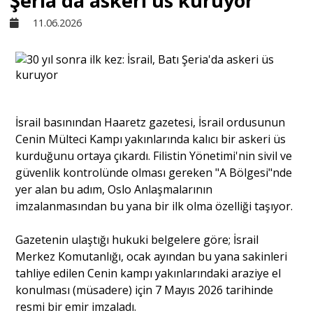
Şeria'da askeri üs kuruyor
11.06.2026
Sivil Toplum
Kültür - Sanat
İsrail basınından Haaretz gazetesi, İsrail ordusunun
Ekonomi
Cenin Mülteci Kampı yakınlarında kalıcı bir askeri üs
kurduğunu ortaya çıkardı. Filistin Yönetimi'nin sivil ve
Dünya
güvenlik kontrolünde olması gereken "A Bölgesi"nde
yer alan bu adım, Oslo Anlaşmalarının
imzalanmasından bu yana bir ilk olma özelliği taşıyor.
Yorum - Analiz
Gazetenin ulaştığı hukuki belgelere göre; İsrail
Merkez Komutanlığı, ocak ayından bu yana sakinleri
Söyleşi
tahliye edilen Cenin kampı yakınlarındaki araziye el
konulması (müsadere) için 7 Mayıs 2026 tarihinde
resmi bir emir imzaladı.
Yazı Dizisi