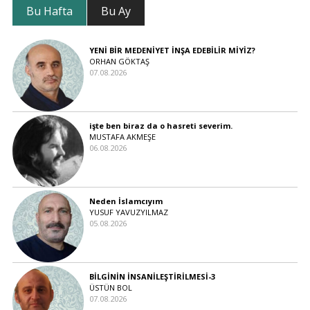
Bu Hafta
Bu Ay
YENİ BİR MEDENİYET İNŞA EDEBİLİR MİYİZ?
ORHAN GÖKTAŞ
07.08.2026
işte ben biraz da o hasreti severim.
MUSTAFA AKMEŞE
06.08.2026
Neden İslamcıyım
YUSUF YAVUZYILMAZ
05.08.2026
BİLGİNİN İNSANİLEŞTİRİLMESİ-3
ÜSTÜN BOL
07.08.2026