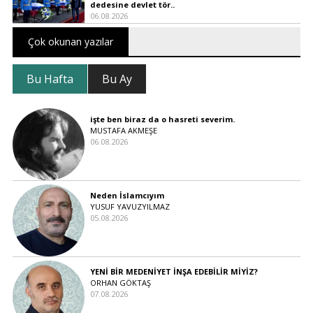
dedesine devlet tör..
06.08.2026
Çok okunan yazılar
Bu Hafta
Bu Ay
işte ben biraz da o hasreti severim.
MUSTAFA AKMEŞE
06.08.2026
Neden İslamcıyım
YUSUF YAVUZYILMAZ
05.08.2026
YENİ BİR MEDENİYET İNŞA EDEBİLİR MİYİZ?
ORHAN GÖKTAŞ
07.08.2026