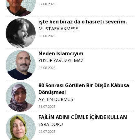
07.08.2026
işte ben biraz da o hasreti severim.
MUSTAFA AKMEŞE
06.08.2026
Neden İslamcıyım
YUSUF YAVUZYILMAZ
05.08.2026
80 Sonrası Görülen Bir Düşün Kâbusa
Dönüşmesi
AYTEN DURMUŞ
31.07.2026
FAİLİN ADINI CÜMLE İÇİNDE KULLAN
ESRA DURU
29.07.2026