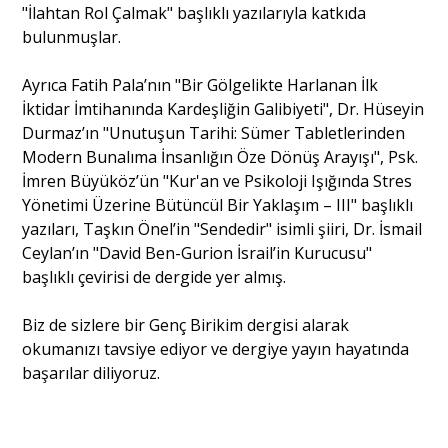
"İlahtan Rol Çalmak" başlıklı yazılarıyla katkıda
bulunmuşlar.
Ayrıca Fatih Pala’nın "Bir Gölgelikte Harlanan İlk
İktidar İmtihanında Kardeşliğin Galibiyeti", Dr. Hüseyin
Durmaz’ın "Unutuşun Tarihi: Sümer Tabletlerinden
Modern Bunalıma İnsanlığın Öze Dönüş Arayışı", Psk.
İmren Büyüköz’ün "Kur'an ve Psikoloji Işığında Stres
Yönetimi Üzerine Bütüncül Bir Yaklaşım – III" başlıklı
yazıları, Taşkın Önel’in "Sendedir" isimli şiiri, Dr. İsmail
Ceylan’ın "David Ben-Gurion İsrail’in Kurucusu"
başlıklı çevirisi de dergide yer almış.
Biz de sizlere bir Genç Birikim dergisi alarak
okumanızı tavsiye ediyor ve dergiye yayın hayatında
başarılar diliyoruz.