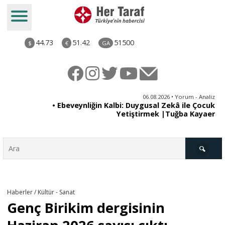
44.73
51.42
51500
$
€
GA
ya
06.08.2026 • Yorum - Analiz
rı
• Ebeveynliğin Kalbi: Duygusal Zekâ ile Çocuk
Yetiştirmek |Tuğba Kayaer
Türkiye
Haberler / Kültür - Sanat
Genç Birikim dergisinin
Derkenar