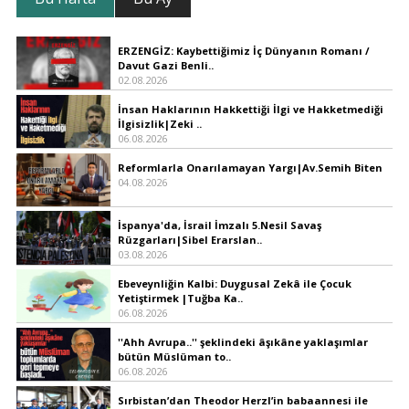
ERZENGİZ: Kaybettiğimiz İç Dünyanın Romanı /
Davut Gazi Benli..
02.08.2026
İnsan Haklarının Hakkettiği İlgi ve Hakketmediği
İlgisizlik|Zeki ..
06.08.2026
Reformlarla Onarılamayan Yargı|Av.Semih Biten
04.08.2026
İspanya'da, İsrail İmzalı 5.Nesil Savaş
Rüzgarları|Sibel Erarslan..
03.08.2026
Ebeveynliğin Kalbi: Duygusal Zekâ ile Çocuk
Yetiştirmek |Tuğba Ka..
06.08.2026
''Ahh Avrupa..'' şeklindeki âşıkâne yaklaşımlar
bütün Müslüman to..
06.08.2026
Sırbistan’dan Theodor Herzl’in babaannesi ile