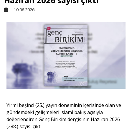
Haziran 2026 sayısı çıktı
10.06.2026
Sivil Toplum
Kültür - Sanat
Ekonomi
Dünya
Yorum - Analiz
Yirmi beşinci (25.) yayın döneminin içerisinde olan ve
Söyleşi
gündemdeki gelişmeleri İslamî bakış açısıyla
değerlendiren Genç Birikim dergisinin Haziran 2026
(288.) sayısı çıktı.
Yazı Dizisi