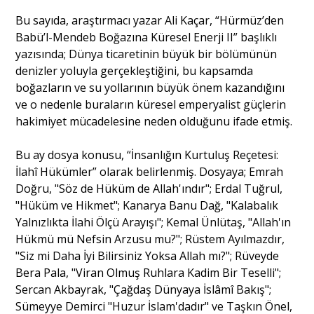
Bu sayıda, araştırmacı yazar Ali Kaçar, “Hürmüz’den
Babü’l-Mendeb Boğazına Küresel Enerji II” başlıklı
Portre
yazısında; Dünya ticaretinin büyük bir bölümünün
denizler yoluyla gerçekleştiğini, bu kapsamda
Yazarlar
boğazların ve su yollarının büyük önem kazandığını
ve o nedenle buraların küresel emperyalist güçlerin
hakimiyet mücadelesine neden olduğunu ifade etmiş.
Bu ay dosya konusu, “İnsanlığın Kurtuluş Reçetesi:
Eğitim
İlahî Hükümler” olarak belirlenmiş. Dosyaya; Emrah
Doğru, "Söz de Hüküm de Allah'ındır"; Erdal Tuğrul,
Dosya Haber
"Hüküm ve Hikmet"; Kanarya Banu Dağ, "Kalabalık
Yalnızlıkta İlahi Ölçü Arayışı"; Kemal Ünlütaş, "Allah'ın
Ankara Analiz
Hükmü mü Nefsin Arzusu mu?"; Rüstem Ayılmazdır,
"Siz mi Daha İyi Bilirsiniz Yoksa Allah mı?"; Rüveyde
Sağlık
Bera Pala, "Viran Olmuş Ruhlara Kadim Bir Teselli";
Sercan Akbayrak, "Çağdaş Dünyaya İslâmî Bakış";
Sümeyye Demirci "Huzur İslam'dadır" ve Taşkın Önel,