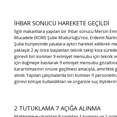
İHBAR SONUCU HAREKETE GEÇİLDİ
İlgili makamlara yapılan bir ihbar sonucu ​Mersin Em
Mücadele (KOM) Şube Müdürlüğü’nce, Erdemli Narkotik
Şube bünyesinde yasalara aykırı hareket edilerek m
yaklaşık 2 ay önce başlatılan teknik takip kısa sür
görevli biri komiser 9 emniyet mensubu için teknik ve
için düğmeye basılarak 9 emniyet mensubu gözaltına a
karartılmasının önüne geçilmesi amacıyla, amirlikte g
alındı. ​Yapılan çalışmalarda biri komiser 9 personeli
görevi kötüye kullandıkları ve organize suç ilişkilerini
2 TUTUKLAMA 7 AÇIĞA ALINMA
Mahkemeye çıkartılan 9 zanlıdan 1 komiser ve 1 poli