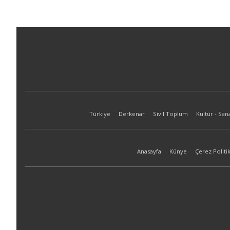
Türkiye
Derkenar
Sivil Toplum
Kültür - San
Anasayfa
Künye
Çerez Politik