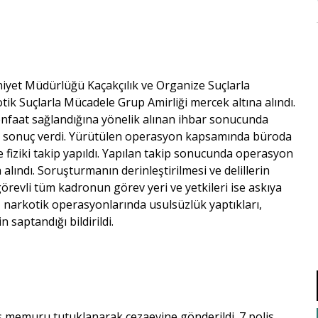
niyet Müdürlüğü Kaçakçılık ve Organize Suçlarla
 Suçlarla Mücadele Grup Amirliği mercek altına alındı.
enfaat sağlandığına yönelik alınan ihbar sonucunda
ede sonuç verdi. Yürütülen operasyon kapsamında büroda
 fiziki takip yapıldı. Yapılan takip sonucunda operasyon
lındı. Soruşturmanın derinleştirilmesi ve delillerin
örevli tüm kadronun görev yeri ve yetkileri ise askıya
n, narkotik operasyonlarında usulsüzlük yaptıkları,
n saptandığı bildirildi.
s memuru tutuklanarak cezaevine gönderildi. ​7 polis