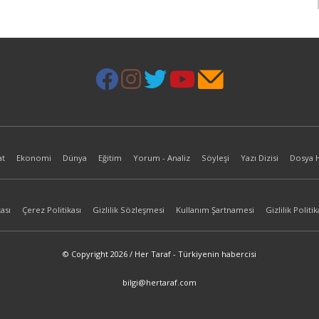
at
Ekonomi
Dünya
Eğitim
Yorum - Analiz
Söyleşi
Yazı Dizisi
Dosya 
ası
Çerez Politikası
Gizlilik Sözleşmesi
Kullanım Şartnamesi
Gizlilik Politik
© Copyright 2026 / Her Taraf - Türkiyenin habercisi
bilgi@hertaraf.com