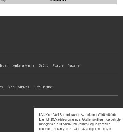
Haber
Ankara Analiz
Sağlık
Portre
Yazarlar
ası
Veri Politikası
Site Haritası
KVKK'nın Veri Sorumlusunun Aydınlatma Yükümlülüğü
Başlıklı 10.Maddesi uyarınca, Gizlilik politikasında belirtilen
amaçlarla sınırlı olarak, mevzuata uygun çerezler
(cookies) kullanıyoruz.
Daha fazla bilgi için tıklayın