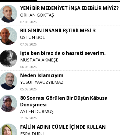
YENİ BİR MEDENİYET İNŞA EDEBİLİR MİYİZ?
ORHAN GÖKTAŞ
07.08.2026
BİLGİNİN İNSANİLEŞTİRİLMESİ-3
ÜSTÜN BOL
07.08.2026
işte ben biraz da o hasreti severim.
MUSTAFA AKMEŞE
06.08.2026
Neden İslamcıyım
YUSUF YAVUZYILMAZ
05.08.2026
80 Sonrası Görülen Bir Düşün Kâbusa
Dönüşmesi
AYTEN DURMUŞ
31.07.2026
FAİLİN ADINI CÜMLE İÇİNDE KULLAN
ESRA DURU