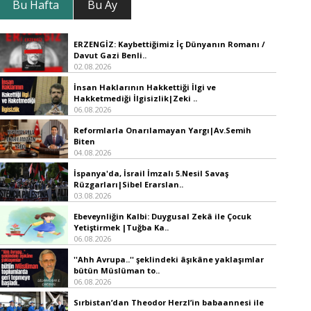
Bu Hafta
Bu Ay
ERZENGİZ: Kaybettiğimiz İç Dünyanın Romanı /
Davut Gazi Benli..
02.08.2026
İnsan Haklarının Hakkettiği İlgi ve
Hakketmediği İlgisizlik|Zeki ..
06.08.2026
Reformlarla Onarılamayan Yargı|Av.Semih
Biten
04.08.2026
İspanya'da, İsrail İmzalı 5.Nesil Savaş
Rüzgarları|Sibel Erarslan..
03.08.2026
Ebeveynliğin Kalbi: Duygusal Zekâ ile Çocuk
Yetiştirmek |Tuğba Ka..
06.08.2026
''Ahh Avrupa..'' şeklindeki âşıkâne yaklaşımlar
bütün Müslüman to..
06.08.2026
Sırbistan’dan Theodor Herzl’in babaannesi ile