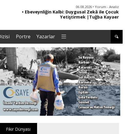
06.08.2026 • Yorum - Analiz
• Ebeveynliğin Kalbi: Duygusal Zekâ ile Çocuk
• '
Yetiştirmek |Tuğba Kayaer
izisi
Portre
Yazarlar
Fikir Dünyası