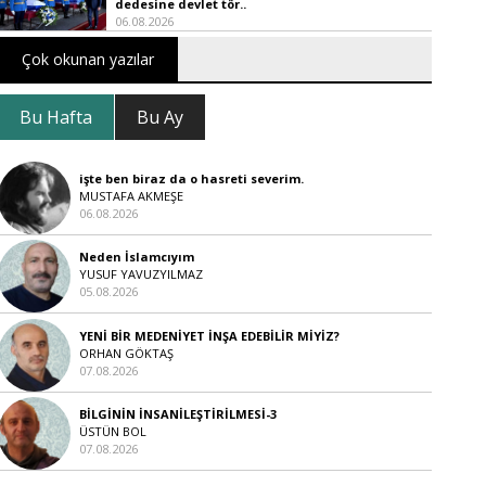
dedesine devlet tör..
06.08.2026
Çok okunan yazılar
Bu Hafta
Bu Ay
işte ben biraz da o hasreti severim.
MUSTAFA AKMEŞE
06.08.2026
Neden İslamcıyım
YUSUF YAVUZYILMAZ
05.08.2026
YENİ BİR MEDENİYET İNŞA EDEBİLİR MİYİZ?
ORHAN GÖKTAŞ
07.08.2026
BİLGİNİN İNSANİLEŞTİRİLMESİ-3
ÜSTÜN BOL
07.08.2026