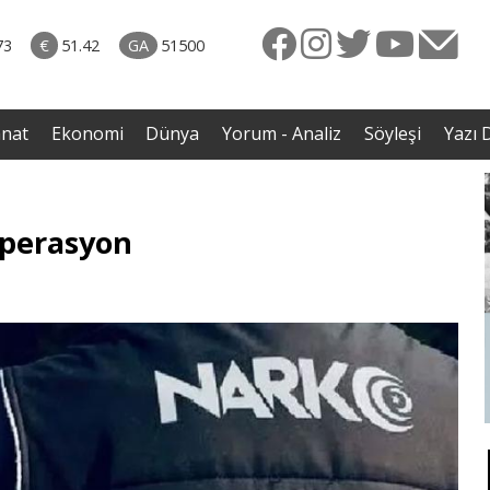
rkiye
07.08.2026 • Dünya
ttı!
• Gannuşi'nin serbest bırakılması için çağrı
73
€
51.42
GA
51500
irdi
anat
Ekonomi
Dünya
Yorum - Analiz
Söyleşi
Yazı D
operasyon