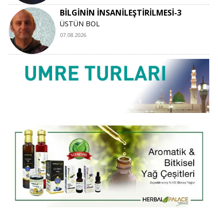
iliklerimizde hissedebileceğiz. Ben buna
BİLGİNİN İNSANİLEŞTİRİLMESİ-3
inanıyorum
ÜSTÜN BOL
07.08.2026
Hanefi Terzi |
23.06.2018 10:04
En güzel kitaba tek Kitap'a çok güzel bir
derkenar, yüreğine sağlık. Selamlar.
Mehmet Yıldız |
23.06.2018 09:51
Gönlünüze, kaleminize sağlık.Selamlar.
Y.N.Y |
23.06.2018 04:04
Her insanın yolcuğu benzer mi birbirine yoksa
dersler alınmadan mı çıkılir
yolculuğa...Kaleminize, yüreğinize sağlık
Ağabey...
Altin |
23.06.2018 00:46
Kaleminden dökülen ler kölelik den kurtuluşa