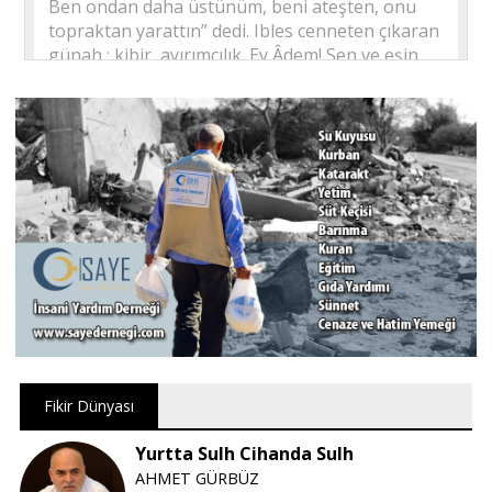
Ben ondan daha üstünüm, beni ateşten, onu
topraktan yarattın” dedi. Ibles cenneten çıkaran
günah : kibir, ayırımcılık. Ey Âdem! Sen ve eşin,
cennette yerleşin. Oradan (oradaki
yiyeceklerden) dilediğiniz yerden bol bol yeyin.
Ve bu ağaca yaklaşmayın yoksa zalimlerden
olursunuz.” Bakara 35 ayet Adem-i cenneten
çıkaran günah ise Allah'ın emirindan çıkmak.
Bakra süresi çok önemli şeyler anlatıyor. Yavuz
amca çok güzel yazmışsiniz ellerine sağlık
E. Can |
23.06.2018 16:25
Yüreğine sağlık Allah razı olsun Rabbim
hakkımızda hayırlısını nasip etsin
A. Balun |
23.06.2018 16:23
Fikir Dünyası
Paranın, seküler sistemlerin tanrılaştırıldığı;
şeytan karşısında tercihe şayan görülen insanın
Yurtta Sulh Cihanda Sulh
buharlaştığı yüzyıl. Mümin gönüller, şeytan
AHMET GÜRBÜZ
karşısında tercih edilmenin yükü altında; hayatı,