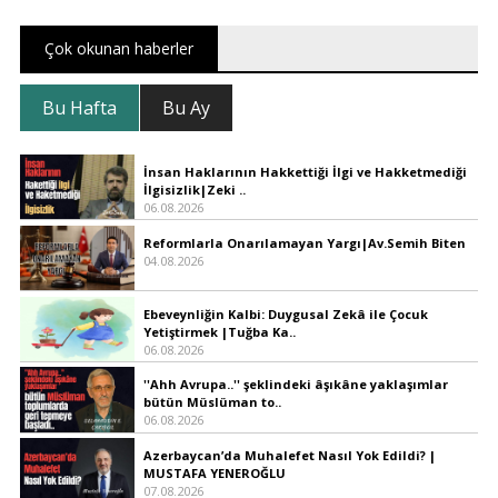
çağırıyor. Rabbim insan nankör dür diyor.
Akleden işiten yaşayan olmak dileğimiz.
Çok okunan haberler
Emeğinize yüreğinize sağlık
Bu Hafta
Bu Ay
Aydın yalcın |
22.06.2018 23:48
Teşekkürler
İnsan Haklarının Hakkettiği İlgi ve Hakketmediği
İlgisizlik|Zeki ..
Hüseyin Çolak |
22.06.2018 23:48
06.08.2026
Insanı ne kadar güzel anlatmış sınız
Reformlarla Onarılamayan Yargı|Av.Semih Biten
04.08.2026
Asuman ergün |
22.06.2018 22:59
Ebeveynliğin Kalbi: Duygusal Zekâ ile Çocuk
İnşallah ruhumuzu kanatlandırabiliriz
Yetiştirmek |Tuğba Ka..
06.08.2026
''Ahh Avrupa..'' şeklindeki âşıkâne yaklaşımlar
bütün Müslüman to..
06.08.2026
Azerbaycan’da Muhalefet Nasıl Yok Edildi? |
MUSTAFA YENEROĞLU
07.08.2026