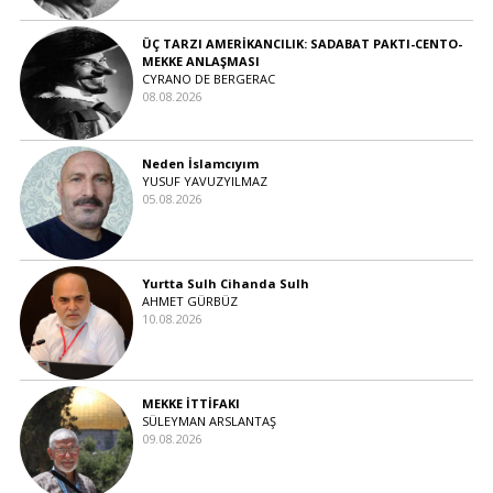
ÜÇ TARZI AMERİKANCILIK: SADABAT PAKTI-CENTO-
MEKKE ANLAŞMASI
CYRANO DE BERGERAC
08.08.2026
Neden İslamcıyım
YUSUF YAVUZYILMAZ
05.08.2026
Yurtta Sulh Cihanda Sulh
AHMET GÜRBÜZ
10.08.2026
MEKKE İTTİFAKI
SÜLEYMAN ARSLANTAŞ
09.08.2026