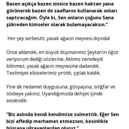
Bazen açıkça bazen sinsice bazen haktan yana
görünerek bazen de zaaflarını kullanarak onları
saptıracağım. Öyle ki, Sen onların çoğunu Sana
şükreden kimseler olarak bulamayacaksın.”
Her şey serbestti, yasak ağacın meyvesi dışında!
Önce aldandık, en büyük düşmanımız Şeytan’ın öğüt
veriyorum dediği sözlerine. Aklımız neredeydi
bilinmez, yasak ağacın meyvesine dadandık.
Teslimiyet elbiselerimiz yırtıldı, çıplak kaldık.
Yine de nedamet duygusuna, gözyaşına, istiğfar ve
tövbeye yakınız. Uyandığımızda dehşet içinde
seslendik:
“Biz aslında kendi kendimize zulmettik. Eğer Sen
bizi affedip merhamet etmezsen, kesinlikle
hüsrana uğrayanlardan oluruz.”