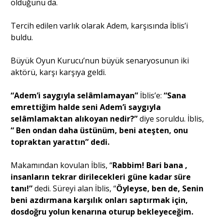
olduğunu da.
Tercih edilen varlık olarak Adem, karşısında İblis’i
Portre
buldu.
Yazarlar
Büyük Oyun Kurucu’nun büyük senaryosunun iki
aktörü, karşı karşıya geldi.
“Adem’i saygıyla selâmlamayan”
İblis’e:
“Sana
emrettiğim halde seni Adem’i saygıyla
Eğitim
selâmlamaktan alıkoyan nedir?”
diye soruldu. İblis,
“ Ben ondan daha üstünüm, beni ateşten, onu
Dosya Haber
topraktan yarattın” dedi.
Ankara Analiz
Makamından kovulan İblis, “
Rabbim! Bari bana ,
insanların tekrar dirilecekleri güne kadar süre
Sağlık
tanı!”
dedi. Süreyi alan İblis, “
Öyleyse, ben de, Senin
beni azdırmana karşılık onları saptırmak için,
dosdoğru yolun kenarına oturup bekleyeceğim.