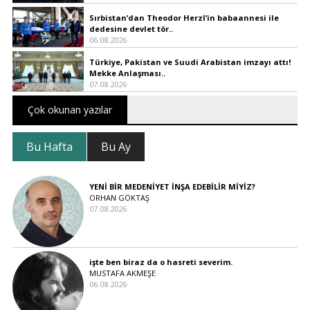
Sırbistan’dan Theodor Herzl’in babaannesi ile
dedesine devlet tör..
06.08.2026
Türkiye, Pakistan ve Suudi Arabistan imzayı attı!
Mekke Anlaşması..
07.08.2026
Çok okunan yazılar
Bu Hafta
Bu Ay
YENİ BİR MEDENİYET İNŞA EDEBİLİR MİYİZ?
ORHAN GÖKTAŞ
07.08.2026
işte ben biraz da o hasreti severim.
MUSTAFA AKMEŞE
06.08.2026