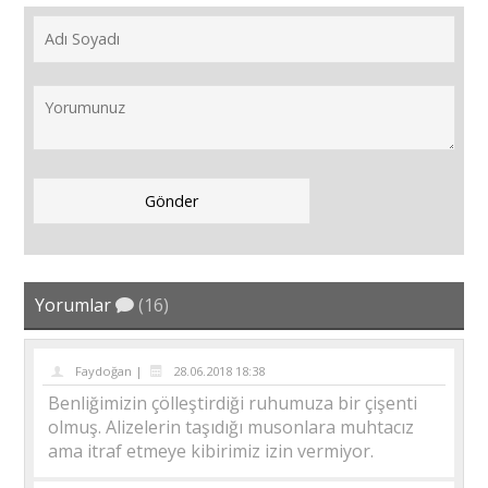
Yorumlar
(16)
Faydoğan |
28.06.2018 18:38
Benliğimizin çölleştirdiği ruhumuza bir çişenti
olmuş. Alizelerin taşıdığı musonlara muhtacız
ama itraf etmeye kibirimiz izin vermiyor.