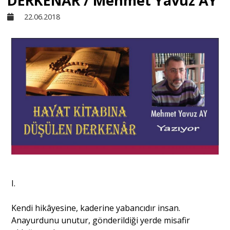
DERKENÂR / Mehmet Yavuz AY
22.06.2018
Sivil Toplum
Kültür - Sanat
Ekonomi
Dünya
Yorum - Analiz
I.
Söyleşi
Kendi hikâyesine, kaderine yabancıdır insan.
Anayurdunu unutur, gönderildiği yerde misafir
Yazı Dizisi