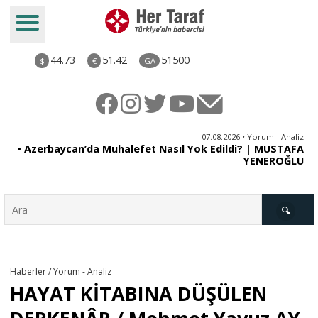
44.73
51.42
51500
$
€
GA
at
07.08.2026 • Yorum - Analiz
i:
• Azerbaycan’da Muhalefet Nasıl Yok Edildi? | MUSTAFA
z?
YENEROĞLU
Türkiye
Haberler / Yorum - Analiz
HAYAT KİTABINA DÜŞÜLEN
Derkenar