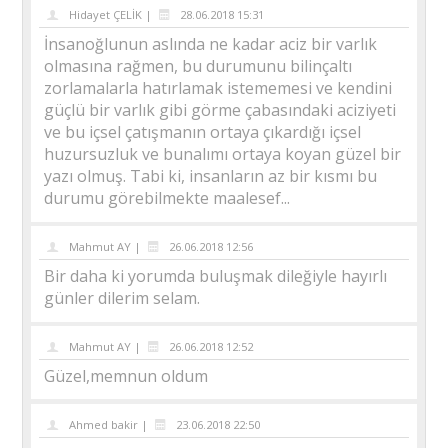
Hidayet ÇELİK |
28.06.2018 15:31
İnsanoğlunun aslında ne kadar aciz bir varlık
olmasına rağmen, bu durumunu bilinçaltı
zorlamalarla hatırlamak istememesi ve kendini
güçlü bir varlık gibi görme çabasındaki aciziyeti
ve bu içsel çatışmanın ortaya çıkardığı içsel
huzursuzluk ve bunalımı ortaya koyan güzel bir
yazı olmuş. Tabi ki, insanların az bir kısmı bu
durumu görebilmekte maalesef...
Mahmut AY |
26.06.2018 12:56
Bir daha ki yorumda buluşmak dileğiyle hayırlı
günler dilerim selam.
Mahmut AY |
26.06.2018 12:52
Güzel,memnun oldum
Ahmed bakir |
23.06.2018 22:50