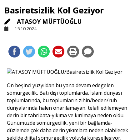
Basiretsizlik Kol Geziyor
Sivil Toplum
ATASOY MÜFTÜOĞLU
15.10.2024
Kültür - Sanat
Ekonomi
Dünya
On beşinci yüzyıldan bu yana devam edegelen
sömürgecilik, Batı dışı toplumlarda, İslam dünyası
Yorum - Analiz
toplumlarında, bu toplumların zihin/beden/ruh
dünyalarında halen onarılamayan, telafi edilemeyen
derin bir tahribata-yıkıma ve kırılmaya neden oldu.
Söyleşi
Günümüzde sömürgecilik, yeni bir bağlamda-
düzlemde çok daha derin yıkımlara neden olabilecek
Yazı Dizisi
şekilde dijital sömürgecilik yoluyla küreselleşiyor.