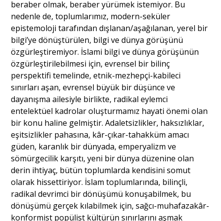
beraber olmak, beraber yürümek istemiyor. Bu
nedenle de, toplumlarımız, modern-seküler
epistemoloji tarafından dışlanan/aşağılanan, yerel bir
bilgi’ye dönüştürülen, bilgi ve dünya görüşünü
özgürleştiremiyor. İslami bilgi ve dünya görüşünün
özgürleştirilebilmesi için, evrensel bir bilinç
perspektifi temelinde, etnik-mezhepçi-kabileci
sınırları aşan, evrensel büyük bir düşünce ve
dayanışma ailesiyle birlikte, radikal eylemci
entelektüel kadrolar oluşturmamız hayati önemi olan
bir konu haline gelmiştir. Adaletsizlikler, haksızlıklar,
eşitsizlikler pahasına, kâr-çıkar-tahakküm amacı
güden, karanlık bir dünyada, emperyalizm ve
sömürgecilik karşıtı, yeni bir dünya düzenine olan
derin ihtiyaç, bütün toplumlarda kendisini somut
olarak hissettiriyor. İslam toplumlarında, bilinçli,
radikal devrimci bir dönüşümü konuşabilmek, bu
dönüşümü gerçek kılabilmek için, sağcı-muhafazakâr-
konformist popülist kültürün sınırlarını aşmak