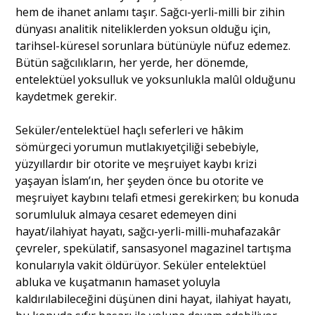
hem de ihanet anlamı taşır. Sağcı-yerli-milli bir zihin
dünyası analitik niteliklerden yoksun olduğu için,
tarihsel-küresel sorunlara bütünüyle nüfuz edemez.
Bütün sağcılıkların, her yerde, her dönemde,
entelektüel yoksulluk ve yoksunlukla malûl olduğunu
kaydetmek gerekir.
Seküler/entelektüel haçlı seferleri ve hâkim
sömürgeci yorumun mutlakıyetçiliği sebebiyle,
yüzyıllardır bir otorite ve meşruiyet kaybı krizi
yaşayan İslam’ın, her şeyden önce bu otorite ve
meşruiyet kaybını telafi etmesi gerekirken; bu konuda
sorumluluk almaya cesaret edemeyen dini
hayat/ilahiyat hayatı, sağcı-yerli-milli-muhafazakâr
çevreler, spekülatif, sansasyonel magazinel tartışma
konularıyla vakit öldürüyor. Seküler entelektüel
abluka ve kuşatmanın hamaset yoluyla
kaldırılabileceğini düşünen dini hayat, ilahiyat hayatı,