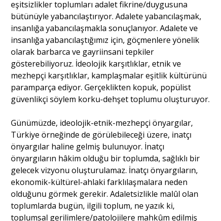
eşitsizlikler toplumları adalet fikrine/duygusuna
bütünüyle yabancılaştırıyor. Adalete yabancılaşmak,
insanlığa yabancılaşmakla sonuçlanıyor. Adalete ve
insanlığa yabancılaştığımız için, göçmenlere yönelik
olarak barbarca ve gayriinsani tepkiler
gösterebiliyoruz. İdeolojik karşıtlıklar, etnik ve
mezhepçi karşıtlıklar, kamplaşmalar eşitlik kültürünü
paramparça ediyor. Gerçeklikten kopuk, popülist
güvenlikçi söylem korku-dehşet toplumu oluşturuyor.
Günümüzde, ideolojik-etnik-mezhepçi önyargılar,
Türkiye örneğinde de görülebileceği üzere, inatçı
önyargılar haline gelmiş bulunuyor. İnatçı
önyargıların hâkim olduğu bir toplumda, sağlıklı bir
gelecek vizyonu oluşturulamaz. İnatçı önyargıların,
ekonomik-kültürel-ahlaki farklılaşmalara neden
olduğunu görmek gerekir. Adaletsizlikle malûl olan
toplumlarda bugün, ilgili toplum, ne yazık ki,
toplumsal gerilimlere/patolojilere mahkûm edilmiş