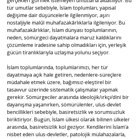
gerçekleri görmek istemeyen umutlarla aldatılıyor. Bu
tür umutlar sebebiyle, İslam toplumları, yapısal
değişime dair düşüncelerle ilgilenmiyor, aşırı
nostaljiyle malûl muhafazakârlıklarla ilgileniyor. Bu
muhafazakârlıklar, İslam dünyası toplumlarının,
neden, sömürgeci dayatmalara maruz kaldıklarını
çözümleme iradesine sahip olmadıkları için, yerleşik
gücün tiranlıklarıyla uzlaşma yolunu seçiyor.
İslam toplumlarında, toplumlarımızı, her tür
dayatmaya açık hale getiren, nedenlere-süreçlere
müdahale etmek üzere, bağımsız-eleştirel bir
tasavvur üzerinde sistematik çalışmalar yapmak
gerekir. Sömürgeciler arasında ideolojik/ırkçı/dini bir
dayanışma yaşanırken, sömürülenler, ulus-devlet
bencillikleri sebebiyle, basiretsizlik ve sorumsuzluk
biriktiriyor. Bugün, İslam ülkesi olarak bilinen ülkeler
arasında, basiretsizlik kol geziyor. Kendilerini İslam’a
nisbet eden ulus-devletler, patolojik mülahazalarla,