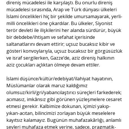
direniş mücadelesi ile karşılaştı. Bu onurlu direniş
mücadelesi sırasında, Arap ve Türk dünyası ülkeleri
İslami öncelikleri hiç bir şekilde umursamayarak, yerli-
milli öncelikleri öne çıkardılar. Bu ülkeler, Siyonist
terör devleti ile ilişkilerini her alanda sürdürür, büyük
bir debdebe/ihtişam ve sefahat içerisinde
saltanatlarını devam ettirir; uçsuz bucaksız kibir ve
gösteri konvoylarıyla, uçsuz bucaksız bir görgüsüzlük
ve israf sergilerken, Gazze’de, aziz direniş halkının
aziz çocukları açlıktan ölmeye devam ettiler.
İslami düşünce/kültür/edebiyat/ilahiyat hayatının,
Müslümanlar olarak maruz kaldığımız
olumsuz/kirli/gri/yabancılaştırıcı süreçleri farkederek;
acımasız, imkânsız gibi görünen yüzleşmelere cesaret
etmesi gerekir. Kalbimize dokunan, içimizi yakıp-
yıkan-acıtan, bilincimizi zorlayan büyük meselelere
kayıtsız kalamayız. Bugünün muhafazakârlığı, anlamlı
şeyleri muhafaza etmek yerine, sadece, pragmatik-