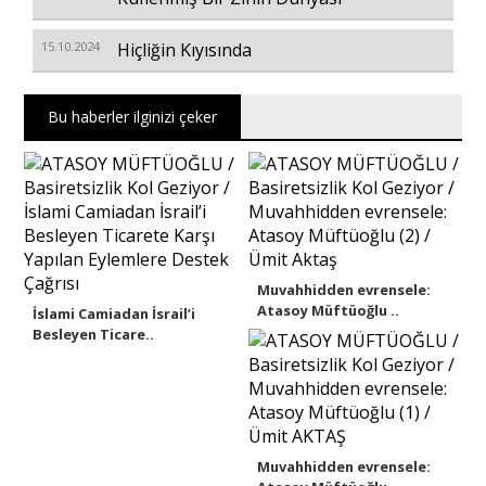
15.10.2024
Hiçliğin Kıyısında
Bu haberler ilginizi çeker
Muvahhidden evrensele:
Atasoy Müftüoğlu ..
İslami Camiadan İsrail’i
Besleyen Ticare..
Muvahhidden evrensele: