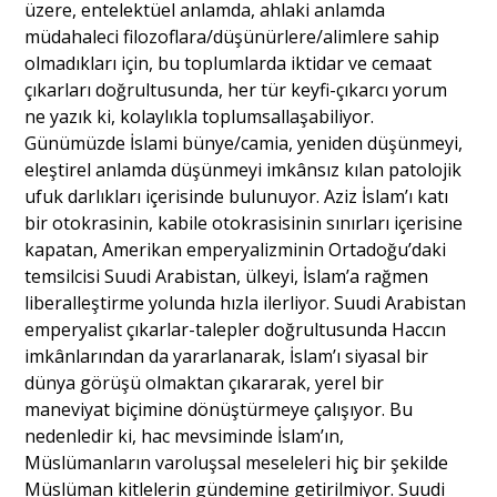
üzere, entelektüel anlamda, ahlaki anlamda
müdahaleci filozoflara/düşünürlere/alimlere sahip
olmadıkları için, bu toplumlarda iktidar ve cemaat
çıkarları doğrultusunda, her tür keyfi-çıkarcı yorum
ne yazık ki, kolaylıkla toplumsallaşabiliyor.
Günümüzde İslami bünye/camia, yeniden düşünmeyi,
eleştirel anlamda düşünmeyi imkânsız kılan patolojik
ufuk darlıkları içerisinde bulunuyor. Aziz İslam’ı katı
bir otokrasinin, kabile otokrasisinin sınırları içerisine
kapatan, Amerikan emperyalizminin Ortadoğu’daki
temsilcisi Suudi Arabistan, ülkeyi, İslam’a rağmen
liberalleştirme yolunda hızla ilerliyor. Suudi Arabistan
emperyalist çıkarlar-talepler doğrultusunda Haccın
imkânlarından da yararlanarak, İslam’ı siyasal bir
dünya görüşü olmaktan çıkararak, yerel bir
maneviyat biçimine dönüştürmeye çalışıyor. Bu
nedenledir ki, hac mevsiminde İslam’ın,
Müslümanların varoluşsal meseleleri hiç bir şekilde
Müslüman kitlelerin gündemine getirilmiyor. Suudi