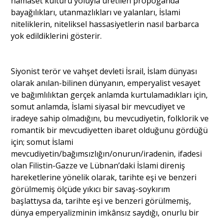
hamaset kültürü yoluyla üretilen propoganda
bayağılıkları, utanmazlıkları ve yalanları, İslami
niteliklerin, niteliksel hassasiyetlerin nasıl barbarca
yok edildiklerini gösterir.
Siyonist terör ve vahşet devleti İsrail, İslam dünyası
olarak anılan-bilinen dünyanın, emperyalist vesayet
ve bağımlılıktan gerçek anlamda kurtulamadıkları için,
somut anlamda, İslami siyasal bir mevcudiyet ve
iradeye sahip olmadığını, bu mevcudiyetin, folklorik ve
romantik bir mevcudiyetten ibaret olduğunu gördüğü
için; somut İslami
mevcudiyetin/bağımsızlığın/onurun/iradenin, ifadesi
olan Filistin-Gazze ve Lübnan’daki İslami direniş
hareketlerine yönelik olarak, tarihte eşi ve benzeri
görülmemiş ölçüde yıkıcı bir savaş-soykırım
başlattıysa da, tarihte eşi ve benzeri görülmemiş,
dünya emperyalizminin imkânsız saydığı, onurlu bir