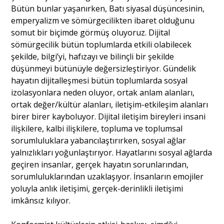
Bütün bunlar yaşanırken, Batı siyasal düşüncesinin,
emperyalizm ve sömürgecilikten ibaret olduğunu
Portre
somut bir biçimde görmüş oluyoruz. Dijital
sömürgecilik bütün toplumlarda etkili olabilecek
şekilde, bilgi’yi, hafızayı ve bilinçli bir şekilde
Yazarlar
düşünmeyi bütünüyle değersizleştiriyor. Gündelik
hayatın dijitalleşmesi bütün toplumlarda sosyal
izolasyonlara neden oluyor, ortak anlam alanları,
ortak değer/kültür alanları, iletişim-etkileşim alanları
birer birer kayboluyor. Dijital iletişim bireyleri insani
Eğitim
ilişkilere, kalbi ilişkilere, topluma ve toplumsal
sorumluluklara yabancılaştırırken, sosyal ağlar
Dosya Haber
yalnızlıkları yoğunlaştırıyor. Hayatlarını sosyal ağlarda
geçiren insanlar, gerçek hayatın sorunlarından,
Ankara Analiz
sorumluluklarından uzaklaşıyor. İnsanların emojiler
yoluyla anlık iletişimi, gerçek-derinlikli iletişimi
Sağlık
imkânsız kılıyor.