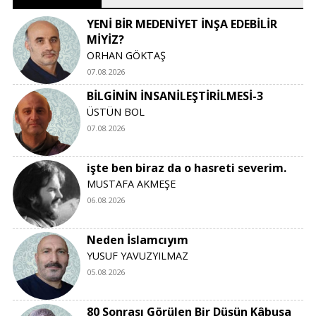
YENİ BİR MEDENİYET İNŞA EDEBİLİR
MİYİZ?
ORHAN GÖKTAŞ
07.08.2026
BİLGİNİN İNSANİLEŞTİRİLMESİ-3
ÜSTÜN BOL
07.08.2026
işte ben biraz da o hasreti severim.
MUSTAFA AKMEŞE
06.08.2026
Neden İslamcıyım
YUSUF YAVUZYILMAZ
05.08.2026
80 Sonrası Görülen Bir Düşün Kâbusa