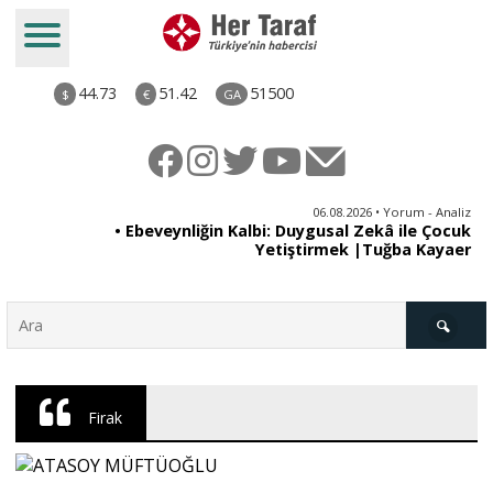
44.73
51.42
51500
$
€
GA
ya
06.08.2026 • Yorum - Analiz
rı
• Ebeveynliğin Kalbi: Duygusal Zekâ ile Çocuk
Yetiştirmek |Tuğba Kayaer
Türkiye
Firak
Derkenar