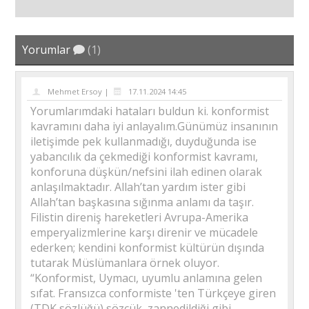
Yorumlar
(1)
Mehmet Ersoy |
17.11.2024 14:45
Yorumlarımdaki hataları buldun ki. konformist
kavramını daha iyi anlayalım.Günümüz insanının
iletişimde pek kullanmadığı, duyduğunda ise
yabancılık da çekmediği konformist kavramı,
konforuna düşkün/nefsini ilah edinen olarak
anlaşılmaktadır. Allah’tan yardım ister gibi
Allah’tan başkasına sığınma anlamı da taşır.
Filistin direniş hareketleri Avrupa-Amerika
emperyalizmlerine karşı direnir ve mücadele
ederken; kendini konformist kültürün dışında
tutarak Müslümanlara örnek oluyor.
“Konformist, Uymacı, uyumlu anlamına gelen
sıfat. Fransızca conformiste 'ten Türkçeye giren
(TDK sözlüğü) sözcük, zannedildiği gibi