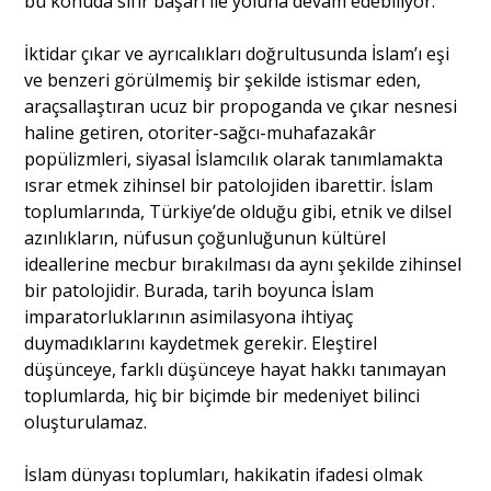
bu konuda sıfır başarı ile yoluna devam edebiliyor.
İktidar çıkar ve ayrıcalıkları doğrultusunda İslam’ı eşi
ve benzeri görülmemiş bir şekilde istismar eden,
araçsallaştıran ucuz bir propoganda ve çıkar nesnesi
haline getiren, otoriter-sağcı-muhafazakâr
popülizmleri, siyasal İslamcılık olarak tanımlamakta
ısrar etmek zihinsel bir patolojiden ibarettir. İslam
toplumlarında, Türkiye’de olduğu gibi, etnik ve dilsel
azınlıkların, nüfusun çoğunluğunun kültürel
ideallerine mecbur bırakılması da aynı şekilde zihinsel
bir patolojidir. Burada, tarih boyunca İslam
imparatorluklarının asimilasyona ihtiyaç
duymadıklarını kaydetmek gerekir. Eleştirel
düşünceye, farklı düşünceye hayat hakkı tanımayan
toplumlarda, hiç bir biçimde bir medeniyet bilinci
oluşturulamaz.
İslam dünyası toplumları, hakikatin ifadesi olmak