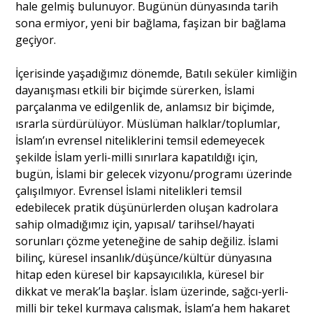
hale gelmiş bulunuyor. Bugünün dünyasında tarih
sona ermiyor, yeni bir bağlama, faşizan bir bağlama
geçiyor.
İçerisinde yaşadığımız dönemde, Batılı seküler kimliğin
dayanışması etkili bir biçimde sürerken, İslami
parçalanma ve edilgenlik de, anlamsız bir biçimde,
ısrarla sürdürülüyor. Müslüman halklar/toplumlar,
İslam’ın evrensel niteliklerini temsil edemeyecek
şekilde İslam yerli-milli sınırlara kapatıldığı için,
bugün, İslami bir gelecek vizyonu/programı üzerinde
çalışılmıyor. Evrensel İslami nitelikleri temsil
edebilecek pratik düşünürlerden oluşan kadrolara
sahip olmadığımız için, yapısal/ tarihsel/hayati
sorunları çözme yeteneğine de sahip değiliz. İslami
bilinç, küresel insanlık/düşünce/kültür dünyasına
hitap eden küresel bir kapsayıcılıkla, küresel bir
dikkat ve merak’la başlar. İslam üzerinde, sağcı-yerli-
milli bir tekel kurmaya çalışmak, İslam’a hem hakaret