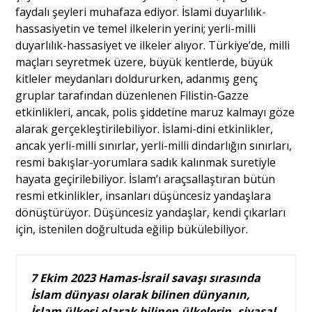
faydalı şeyleri muhafaza ediyor. İslami duyarlılık-
hassasiyetin ve temel ilkelerin yerini; yerli-milli
duyarlılık-hassasiyet ve ilkeler alıyor. Türkiye’de, milli
maçları seyretmek üzere, büyük kentlerde, büyük
kitleler meydanları doldururken, adanmış genç
gruplar tarafından düzenlenen Filistin-Gazze
etkinlikleri, ancak, polis şiddetine maruz kalmayı göze
alarak gerçekleştirilebiliyor. İslami-dini etkinlikler,
ancak yerli-milli sınırlar, yerli-milli dindarlığın sınırları,
resmi bakışlar-yorumlara sadık kalınmak suretiyle
hayata geçirilebiliyor. İslam’ı araçsallaştıran bütün
resmi etkinlikler, insanları düşüncesiz yandaşlara
dönüştürüyor. Düşüncesiz yandaşlar, kendi çıkarları
için, istenilen doğrultuda eğilip bükülebiliyor.
7 Ekim 2023 Hamas-İsrail savaşı sırasında
İslam dünyası olarak bilinen dünyanın,
İslam ülkesi olarak bilinen ülkelerin, siyasal