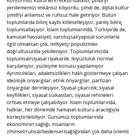
Konformist kültürlerin etkisi-baskısı, şimdi’yi
yenilememizi imkânsız kılıyordu, şimdi de, dijital kültür
şimdi’yi anlamsız ve ruhsuz hale getiriyor. Bütün
toplumlarda bilinç kaybı kitleselleşiyor, yanlış bilinç
toplumsallaşıyor. İslam toplumlarında, Türkiye’de de,
kamusal hassasiyet, varoluşsal/yapısal sorunlarla
ilgili olmaktan çok, milliyetçi popülizmler
doğrultusunda şekilleniyor. Toplumlarımızda
toplumsal/siyasal riyakarlık, ikiyüzlülük normal
karşılanıyor, yüzleşme konusu yapılamıyor.
Ayrımcılıkları, adaletsizlikleri haklı göstermeye çalışan
ideolojik önyargılar, etnik önyargılar, partizan
önyargılar derinleşiyor. Siyasal çıkarcılık; siyasal
keyfilikleri, siyasal suikastları, siyasal rehineleri
örtbas etmeye çalışabiliyor. İslam toplumlarında,
halklar, her dönemde hamaset kültürü aracılığıyla
körleştirilebiliyor. Günümüz toplumlarında
ekonominin sağlığı, insanların
zihinsel/ruhsal/bedensel bağlığından çok daha önemli