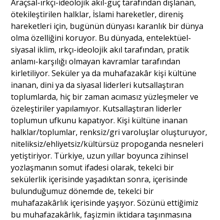
Araçsal-ırkçı-ideolojik akıl-güç tarafından dışlanan,
ötekileştirilen halklar, İslami hareketler, direniş
hareketleri için, bugünün dünyası karanlık bir dünya
olma özelliğini koruyor. Bu dünyada, entelektüel-
siyasal iklim, ırkçı-ideolojik akıl tarafından, pratik
anlamı-karşılığı olmayan kavramlar tarafından
kirletiliyor. Seküler ya da muhafazakâr kişi kültüne
inanan, dini ya da siyasal liderleri kutsallaştıran
toplumlarda, hiç bir zaman acımasız yüzleşmeler ve
özeleştiriler yapılamıyor. Kutsallaştıran liderler
toplumun ufkunu kapatıyor. Kişi kültüne inanan
halklar/toplumlar, renksiz/gri varoluşlar oluşturuyor,
niteliksiz/ehliyetsiz/kültürsüz propoganda nesneleri
yetiştiriyor. Türkiye, uzun yıllar boyunca zihinsel
yozlaşmanın somut ifadesi olarak, tekelci bir
sekülerlik içerisinde yaşadıktan sonra, içerisinde
bulunduğumuz dönemde de, tekelci bir
muhafazakârlık içerisinde yaşıyor. Sözünü ettiğimiz
bu muhafazakârlık, faşizmin iktidara taşınmasına