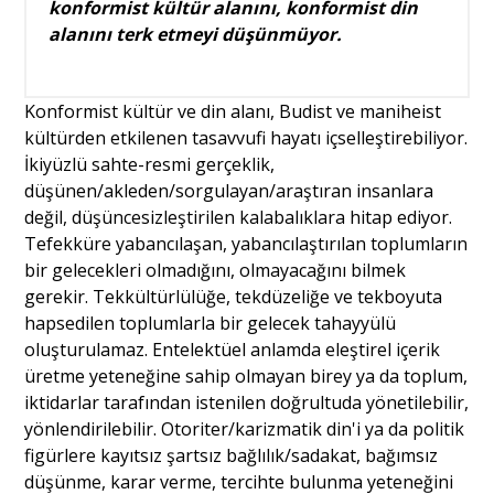
konformist kültür alanını, konformist din
alanını terk etmeyi düşünmüyor.
Konformist kültür ve din alanı, Budist ve maniheist
kültürden etkilenen tasavvufi hayatı içselleştirebiliyor.
İkiyüzlü sahte-resmi gerçeklik,
düşünen/akleden/sorgulayan/araştıran insanlara
değil, düşüncesizleştirilen kalabalıklara hitap ediyor.
Tefekküre yabancılaşan, yabancılaştırılan toplumların
bir gelecekleri olmadığını, olmayacağını bilmek
gerekir. Tekkültürlülüğe, tekdüzeliğe ve tekboyuta
hapsedilen toplumlarla bir gelecek tahayyülü
oluşturulamaz. Entelektüel anlamda eleştirel içerik
üretme yeteneğine sahip olmayan birey ya da toplum,
iktidarlar tarafından istenilen doğrultuda yönetilebilir,
yönlendirilebilir. Otoriter/karizmatik din'i ya da politik
figürlere kayıtsız şartsız bağlılık/sadakat, bağımsız
düşünme, karar verme, tercihte bulunma yeteneğini