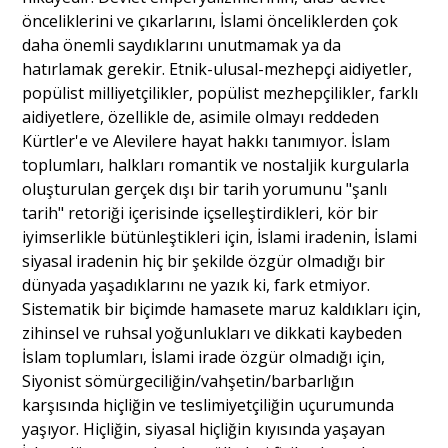
önceliklerini ve çıkarlarını, İslami önceliklerden çok
daha önemli saydıklarını unutmamak ya da
hatırlamak gerekir. Etnik-ulusal-mezhepçi aidiyetler,
popülist milliyetçilikler, popülist mezhepçilikler, farklı
aidiyetlere, özellikle de, asimile olmayı reddeden
Kürtler'e ve Alevilere hayat hakkı tanımıyor. İslam
toplumları, halkları romantik ve nostaljik kurgularla
oluşturulan gerçek dışı bir tarih yorumunu "şanlı
tarih" retoriği içerisinde içselleştirdikleri, kör bir
iyimserlikle bütünleştikleri için, İslami iradenin, İslami
siyasal iradenin hiç bir şekilde özgür olmadığı bir
dünyada yaşadıklarını ne yazık ki, fark etmiyor.
Sistematik bir biçimde hamasete maruz kaldıkları için,
zihinsel ve ruhsal yoğunlukları ve dikkati kaybeden
İslam toplumları, İslami irade özgür olmadığı için,
Siyonist sömürgeciliğin/vahşetin/barbarlığın
karşısında hiçliğin ve teslimiyetçiliğin uçurumunda
yaşıyor. Hiçliğin, siyasal hiçliğin kıyısında yaşayan