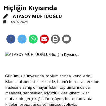
Hiçliğin Kıyısında
Sivil Toplum
ATASOY MÜFTÜOĞLU
09.07.2024
Kültür - Sanat
Ekonomi
Dünya
Yorum - Analiz
Günümüz dünyasında, toplumlarında, kendilerini
İslam'a nisbet ettikleri halde, İslam'ı temsil ve tecrübe
iradesine sahip olmayan İslam toplumlarında da,
Söyleşi
maalesef, sahtelikler, ikiyüzlülükler, çıkarcılıklar
mutlak bir gerçekliğe dönüşüyor, bu toplumlarda
Yazı Dizisi
kitleler, propaganda ve hamaset yoluyla,