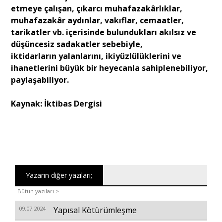
etmeye çalışan, çıkarcı muhafazakârlıklar,
muhafazakâr aydınlar, vakıflar, cemaatler,
tarikatler vb. içerisinde bulundukları akılsız ve
düşüncesiz sadakatler sebebiyle,
iktidarların yalanlarını, ikiyüzlülüklerini ve
ihanetlerini büyük bir heyecanla sahiplenebiliyor,
paylaşabiliyor.
Kaynak: İktibas Dergisi
Yazarın diğer yazıları;
Bütün yazıları >
09.07.2024
Yapısal Kötürümleşme