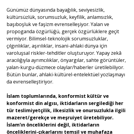
Günümüz dünyasında bayağılık, seviyesizlik,
kültürsüzlük, sorumsuzluk, keyfilik, anlamsızlık,
başıboşluk ve faşizm evrenselleşiyor. Yalan ve
propoganda özgürlüğü, gerçek özgürlüklere geçit
vermiyor. Bilimsel-teknolojik sorumsuzluklar,
çılgınlıklar, aşırılıklar, insani-ahlaki dünya için
varoluşsal riskler-tehditler oluşturuyor. Yapay zekâ
aracılığıyla ayrımcılıklar, önyargılar, sahte görüntüler,
yalan-kurgu-düzmece olaylar/haberler üretilebiliyor.
Bütün bunlar, ahlaki-kültürel-entelektüel yozlaşmayı
da evrenselleştiriyor.
İslam toplumlarında, konformist kültür ve
konformist din algısı, iktidarların sergilediği her
tür teslimiyetçilik, ilkesizlik ve onursuzlukla ilgili
mazeret/gerekçe ve meşruiyet üretebiliyor.
İslam’ın önceliklerini değil, iktidarların
önceliklerini-çıkarlarını temsil ve muhafaza