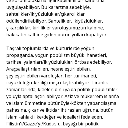
ve sorumluluklarla ilgili kapsamlı bir karartma
uygulayabiliyor. Bu karartma sebebiyle,
sahtelikler/ikiyüzlülükler/çıkarcılıklar
ödüllendirilebiliyor. Sahtelikler, ikiyüzlülükler,
çıkarcılıklar, kirlilikler varoluşumuzun kalbine,
hakikatin kalbine giden bütün yolları kapatıyor.
Taşralı toplumlarda ve kültürlerde yoğun
propaganda, yoğun popülizm büyük ihanetleri,
tarihsel yalanları/ikiyüzlülükleri örtbas edebiliyor.
Araçsallaştırılabilen, nesneleştirilebilen,
şeyleştirilebilen varoluşlar, her tür ihaneti,
ikiyüzlülüğü-kirliliği meşrulaştırabiliyor. Tiranlık
zamanlarında, kitleler, din'i ya da politik popülizmler
yoluyla aptallaştırılabiliyor. Aziz ve mükerrem İslam'a
ve İslam ümmetine bütünüyle-kökten yabancılaşma
pahasına, çıkar ve iktidar ihtirasları uğruna, bütün
İslami-ahlaki ilke/değer ve idealleri feda eden,
Filistin'i/Gazze'yi/Kudüs'ü, bayağı bir politik