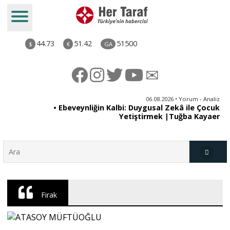
44.73
51.42
51500
$
€
GA
ya
06.08.2026 • Yorum - Analiz
rı
• Ebeveynliğin Kalbi: Duygusal Zekâ ile Çocuk
Yetiştirmek |Tuğba Kayaer
Türkiye
Firak
Derkenar