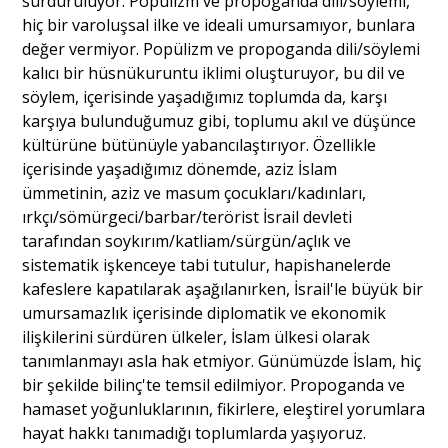
sürdürülüyor. Popülizm ve propoganda dili/söylemi,
hiç bir varoluşsal ilke ve ideali umursamıyor, bunlara
değer vermiyor. Popülizm ve propoganda dili/söylemi
kalıcı bir hüsnükuruntu iklimi oluşturuyor, bu dil ve
söylem, içerisinde yaşadığımız toplumda da, karşı
karşıya bulunduğumuz gibi, toplumu akıl ve düşünce
kültürüne bütünüyle yabancılaştırıyor. Özellikle
içerisinde yaşadığımız dönemde, aziz İslam
ümmetinin, aziz ve masum çocukları/kadınları,
ırkçı/sömürgeci/barbar/terörist İsrail devleti
tarafından soykırım/katliam/sürgün/açlık ve
sistematik işkenceye tabi tutulur, hapishanelerde
kafeslere kapatılarak aşağılanırken, İsrail'le büyük bir
umursamazlık içerisinde diplomatik ve ekonomik
ilişkilerini sürdüren ülkeler, İslam ülkesi olarak
tanımlanmayı asla hak etmiyor. Günümüzde İslam, hiç
bir şekilde bilinç'te temsil edilmiyor. Propoganda ve
hamaset yoğunluklarının, fikirlere, eleştirel yorumlara
hayat hakkı tanımadığı toplumlarda yaşıyoruz.