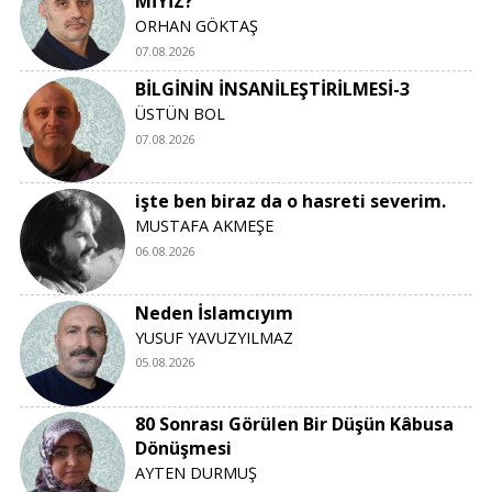
MİYİZ?
ORHAN GÖKTAŞ
07.08.2026
BİLGİNİN İNSANİLEŞTİRİLMESİ-3
ÜSTÜN BOL
07.08.2026
işte ben biraz da o hasreti severim.
MUSTAFA AKMEŞE
06.08.2026
Neden İslamcıyım
YUSUF YAVUZYILMAZ
05.08.2026
80 Sonrası Görülen Bir Düşün Kâbusa
Dönüşmesi
AYTEN DURMUŞ