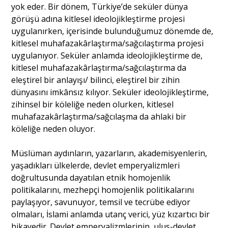
yok eder. Bir dönem, Türkiye’de seküler dünya
görüşü adına kitlesel ideolojikleştirme projesi
uygulanırken, içerisinde bulunduğumuz dönemde de,
kitlesel muhafazakârlaştırma/sağcılaştırma projesi
uygulanıyor. Seküler anlamda ideolojikleştirme de,
kitlesel muhafazakârlaştırma/sağcılaştırma da
eleştirel bir anlayışı/ bilinci, eleştirel bir zihin
dünyasını imkânsız kılıyor. Seküler ideolojikleştirme,
zihinsel bir köleliğe neden olurken, kitlesel
muhafazakârlaştırma/sağcılaşma da ahlaki bir
köleliğe neden oluyor.
Müslüman aydınların, yazarların, akademisyenlerin,
yaşadıkları ülkelerde, devlet emperyalizmleri
doğrultusunda dayatılan etnik homojenlik
politikalarını, mezhepçi homojenlik politikalarını
paylaşıyor, savunuyor, temsil ve tecrübe ediyor
olmaları, İslami anlamda utanç verici, yüz kızartıcı bir
hikayedir. Devlet emperyalizmlerinin, ulus-devlet