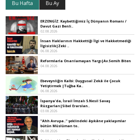
Bu Hafta
Bu Ay
ERZENGİZ: Kaybettiğimiz İç Dünyanın Romanı /
Davut Gazi Benli..
02.08.2026
İnsan Haklarının Hakkettiği İlgi ve Hakketmediği
İlgisizlik|Zeki ..
06.08.2026
Reformlarla Onarılamayan Yargı|Av.Semih Biten
04.08.2026
Ebeveynliğin Kalbi: Duygusal Zekâ ile Çocuk
Yetiştirmek |Tuğba Ka..
06.08.2026
İspanya'da, İsrail İmzalı 5.Nesil Savaş
Rüzgarları|Sibel Erarslan..
03.08.2026
''Ahh Avrupa..'' şeklindeki âşıkâne yaklaşımlar
bütün Müslüman to..
06.08.2026