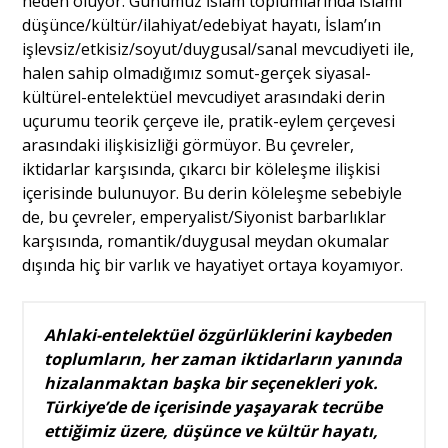
neden oluyor. Günümüz İslam toplumlarında İslami
düşünce/kültür/ilahiyat/edebiyat hayatı, İslam’ın
işlevsiz/etkisiz/soyut/duygusal/sanal mevcudiyeti ile,
halen sahip olmadığımız somut-gerçek siyasal-
kültürel-entelektüel mevcudiyet arasındaki derin
uçurumu teorik çerçeve ile, pratik-eylem çerçevesi
arasındaki ilişkisizliği görmüyor. Bu çevreler,
iktidarlar karşısında, çıkarcı bir köleleşme ilişkisi
içerisinde bulunuyor. Bu derin köleleşme sebebiyle
de, bu çevreler, emperyalist/Siyonist barbarlıklar
karşısında, romantik/duygusal meydan okumalar
dışında hiç bir varlık ve hayatiyet ortaya koyamıyor.
Ahlaki-entelektüel özgürlüklerini kaybeden
toplumların, her zaman iktidarların yanında
hizalanmaktan başka bir seçenekleri yok.
Türkiye’de de içerisinde yaşayarak tecrübe
ettiğimiz üzere, düşünce ve kültür hayatı,