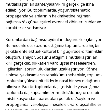
mutlaklaştırılan sahte/yalan/kirli gerçekliğe ikna
edilebiliyor. Bu toplumlarda, yoğun/sistematik
Portre
propaganda yalanlarının hakimiyetine rağmen,
bağımsız/özgün/eleştirel evrensel zihinler, ruhlar ve
karakterler yetişmiyor.
Yazarlar
Kurumlardan bağımsız aydınlar, düşünürler çıkmıyor.
Bu nedenle de, sözünü ettiğimiz toplumlarda hiç bir
şekilde entelektüel-kültürel bir güç-irade-ortam-iklim
oluşturulamıyor. Sözünü ettiğimiz mutlaklaştırılan
Eğitim
kirli gerçeklik, dikkatleri varoluşsal meselelerden,
ilgilerden, sorumluluklardan uzaklaştırıyor. Köhne
Dosya Haber
zihinsel yaklaşımların tahakkümü sebebiyle, toplum-
toplumlar yüksek niteliklerin nasıl bir şey olduğunu
Ankara Analiz
bilmiyor. Bu tür toplumlarda, içerisinde yaşadığımız
toplumda da, kapsamlı/derin/etkili/dönüştürücü bir
Sağlık
mistifikasyondan ibaret olan politik dil/söylem ve
propoganda, varoluşsal meseleler, varoluşsal ilkeler