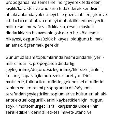
propoganda malzemesine indirgeyerek feda eden,
kişilik/karakter ve onurunu feda ederek kendisini
ahlaki anlamda yok etmeyi bile göze alabilen, çıkar ve
iktidarları muhafaza etmeyi mutlak ilke edinen yerli-
milli-resmi muhafazakârlıkların, resmi-maskeli
dindarlıkların hikayesinin çok derin bir köleleşme
hikayesi, özgürlüksüzlük hikayesi olduğunu bilmek,
anlamak, öğrenmek gerekir.
Günümüz İslam toplumlarında resmi dindarlık, yerli-
milli dindarlık, propoganda dindarlığı
şeyleştirilmiş/düşüncesizleştirilmiş/fikirsizleştirilmiş
kullanışlı aparatçik müfrezeleri üretiyor. Din'i
motiflerle, folklorik motiflerle, geleneksel motiflerle
tahkim edilen resmi propoganda dili/söylemi
tarafından şeyleştirilen toplumlar ve kültürler, ahlaki-
entelektüel özgürlüklerini kaybettikleri için, bugün,
soykırımcı/sömürgeci İsrail karşısında ülkelerinin
sergiledikleri derin zilleti-teslimiyeti-utancı ve