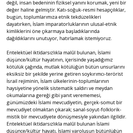
değil, insan bedeninin fiziksel yanını korumak, yeni bir
değer haline gelmiştir. Katı-soğuk-resmi hesapçılıklar,
bugün, toplumlarımıza etnik tekdüzelikleri
dayatırken, İslam imparatorluklarının ulusal-etnik
kimliklerini öne çıkarmaya başladıklarında
dağıldıklarını unutuyor, hatırlamak istemiyoruz.
Entelektüel iktidarsızlıkla malûl bulunan, İslami
düşünce/kültür hayatının, içerisinde yaşadığımız
kötülük çağında, mutlak kötülüğün bütün unsurlarını
eksiksiz bir şekilde yerine getiren soykırımcı-terörist
İsrail rejiminin, İslam ülkelerinin-toplumlarının
haysiyetine yönelik sistematik saldırı ve meydan
okumalarına gereği gibi yanıt verememesi,
günümüzdeki İslami mevcudiyetin, gerçek-somut bir
mevcudiyet olmaktan çıkarak; sanal-soyut-folklorik-
mistik bir mevcudiyete dönüşmesiyle yakından ilgilidir.
Entelektüel iktidarsızlıkla malûl bulunan İslami
düşünce/kültür hayatı, İslami varoluşun bütünlüğün