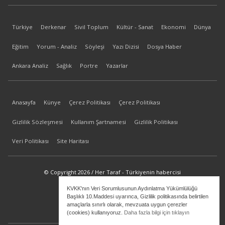
Türkiye
Derkenar
Sivil Toplum
Kültür - Sanat
Ekonomi
Dünya
Eğitim
Yorum - Analiz
Söyleşi
Yazı Dizisi
Dosya Haber
Ankara Analiz
Sağlık
Portre
Yazarlar
Anasayfa
Künye
Çerez Politikası
Çerez Politikası
Gizlilik Sözleşmesi
Kullanım Şartnamesi
Gizlilik Politikası
Veri Politikası
Site Haritası
© Copyright 2026 / Her Taraf - Türkiyenin habercisi
KVKK'nın Veri Sorumlusunun Aydınlatma Yükümlülüğü
bilgi@hertaraf.com
Başlıklı 10.Maddesi uyarınca, Gizlilik politikasında belirtilen
amaçlarla sınırlı olarak, mevzuata uygun çerezler
(cookies) kullanıyoruz.
Daha fazla bilgi için tıklayın