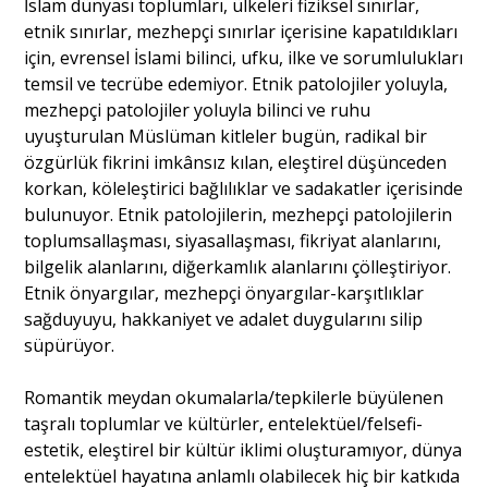
İslam dünyası toplumları, ülkeleri fiziksel sınırlar,
etnik sınırlar, mezhepçi sınırlar içerisine kapatıldıkları
için, evrensel İslami bilinci, ufku, ilke ve sorumlulukları
temsil ve tecrübe edemiyor. Etnik patolojiler yoluyla,
mezhepçi patolojiler yoluyla bilinci ve ruhu
uyuşturulan Müslüman kitleler bugün, radikal bir
özgürlük fikrini imkânsız kılan, eleştirel düşünceden
korkan, köleleştirici bağlılıklar ve sadakatler içerisinde
bulunuyor. Etnik patolojilerin, mezhepçi patolojilerin
toplumsallaşması, siyasallaşması, fikriyat alanlarını,
bilgelik alanlarını, diğerkamlık alanlarını çölleştiriyor.
Etnik önyargılar, mezhepçi önyargılar-karşıtlıklar
sağduyuyu, hakkaniyet ve adalet duygularını silip
süpürüyor.
Romantik meydan okumalarla/tepkilerle büyülenen
taşralı toplumlar ve kültürler, entelektüel/felsefi-
estetik, eleştirel bir kültür iklimi oluşturamıyor, dünya
entelektüel hayatına anlamlı olabilecek hiç bir katkıda