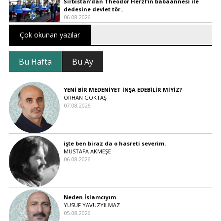
Sırbistan’dan Theodor Herzl’in babaannesi ile
dedesine devlet tör..
06.08.2026
Çok okunan yazılar
Bu Hafta
Bu Ay
YENİ BİR MEDENİYET İNŞA EDEBİLİR MİYİZ?
ORHAN GÖKTAŞ
07.08.2026
işte ben biraz da o hasreti severim.
MUSTAFA AKMEŞE
06.08.2026
Neden İslamcıyım
YUSUF YAVUZYILMAZ
05.08.2026