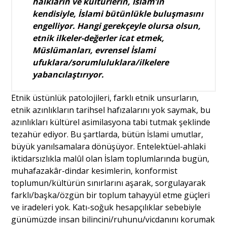
halkların ve kültürlerin, İslam’ın
kendisiyle, İslami bütünlükle buluşmasını
engelliyor. Hangi gerekçeyle olursa olsun,
etnik ilkeler-değerler icat etmek,
Müslümanları, evrensel İslami
ufuklara/sorumluluklara/ilkelere
yabancılaştırıyor.
Etnik üstünlük patolojileri, farklı etnik unsurların,
etnik azınlıkların tarihsel hafızalarını yok saymak, bu
azınlıkları kültürel asimilasyona tabi tutmak şeklinde
tezahür ediyor. Bu şartlarda, bütün İslami umutlar,
büyük yanılsamalara dönüşüyor. Entelektüel-ahlaki
iktidarsızlıkla malûl olan İslam toplumlarında bugün,
muhafazakâr-dindar kesimlerin, konformist
toplumun/kültürün sınırlarını aşarak, sorgulayarak
farklı/başka/özgün bir toplum tahayyül etme güçleri
ve iradeleri yok. Katı-soğuk hesapçılıklar sebebiyle
günümüzde insan bilincini/ruhunu/vicdanını korumak