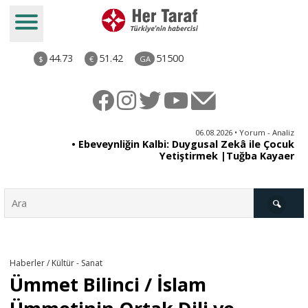
44.73
51.42
51500
$
€
GA
ya
06.08.2026 • Yorum - Analiz
rı
• Ebeveynliğin Kalbi: Duygusal Zekâ ile Çocuk
Yetiştirmek |Tuğba Kayaer
Türkiye
Haberler / Kültür - Sanat
Ümmet Bilinci / İslam
Derkenar