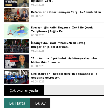
İlgisizlik|Zeki ..
06.08.2026
Reformlarla Onarılamayan Yargı|Av.Semih Biten
04.08.2026
Ebeveynliğin Kalbi: Duygusal Zekâ ile Çocuk
Yetiştirmek |Tuğba Ka..
06.08.2026
İspanya'da, İsrail İmzalı 5.Nesil Savaş
Rüzgarları|Sibel Erarslan..
03.08.2026
''Ahh Avrupa..'' şeklindeki âşıkâne yaklaşımlar
bütün Müslüman to..
06.08.2026
Sırbistan’dan Theodor Herzl’in babaannesi ile
dedesine devlet tör..
06.08.2026
Çok okunan yazılar
Bu Hafta
Bu Ay