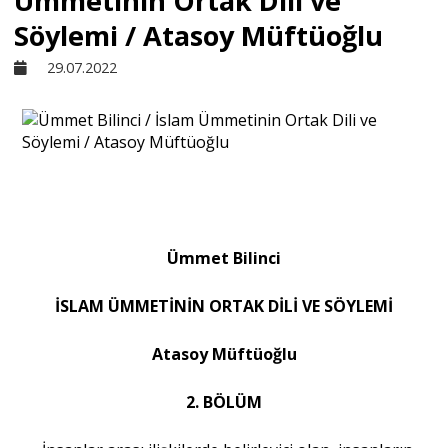
Ümmetinin Ortak Dili ve
Söylemi / Atasoy Müftüoğlu
Sivil Toplum
29.07.2022
Kültür - Sanat
Ekonomi
Dünya
Ümmet Bilinci
İSLAM ÜMMETİNİN ORTAK DİLİ VE SÖYLEMİ
Yorum - Analiz
Atasoy Müftüoğlu
Söyleşi
2. BÖLÜM
Yazı Dizisi