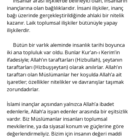
İnsanlar arası ilişkilerde belirleyici olan, insanların
inançlarına olan bağlılıklarıdır. İnsani ilişkiler, inanç
bağı üzerinde gerçekleştirildiğinde ahlaki bir nitelik
Portre
kazanır. Laik toplumsal ilişkiler bütünüyle yapay
ilişkilerdir.
Yazarlar
Bütün bir varlık aleminde insanlık tarihi boyunca
iki ana topluluk var oldu. Bunlar Kur’an-ı Kerim’in
ifadesiyle; Allah’ın taraftarları (Hizbullah), şeytanın
taraftarları (Hizbuşşeytan) olarak anılırlar. Allah’ın
taraftarı olan Müslümanlar her koşulda Allah’a ait
Eğitim
işaretler; özellikler nitelikler ve davranışlar taşımak
Dosya Haber
zorundadırlar.
Ankara Analiz
İslami inançlar açısından yalnızca Allah’a ibadet
edenlerle, Allah’a isyan edenler arasında bir eşitsizlik
Sağlık
vardır. Biz Müslümanlar insanları toplumsal
mevkilerine, ya da siyasal konum ve güçlerine göre
değerlendirmeliyiz. Bizim için insanın değeri maddi