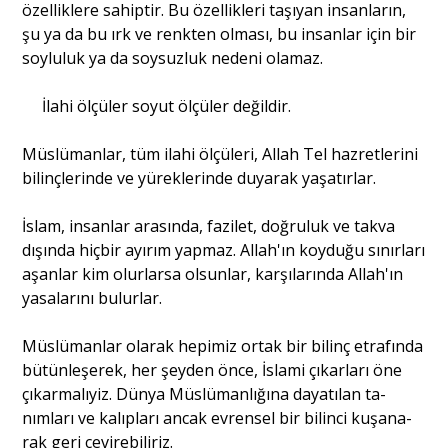
özelliklere sahiptir. Bu özellikleri taşıyan insanların,
şu ya da bu ırk ve renkten olması, bu insanlar için bir
soy­luluk ya da soysuzluk nedeni olamaz.
İlahi ölçüler soyut ölçüler değildir.
Müslümanlar, tüm ilahi ölçüleri, Allah Tel hazret­lerini
bilinçlerinde ve yüreklerinde duyarak yaşatırlar.
İslam, insanlar arasında, fazilet, doğruluk ve takva
dışında hiçbir ayırım yapmaz. Allah'ın koyduğu sınırla­rı
aşanlar kim olurlarsa olsunlar, karşılarında Allah'ın
yasalarını bulurlar.
Müslümanlar olarak hepimiz ortak bir bilinç etra­fında
bütünleşerek, her şeyden önce, İslami çıkarları öne
çıkarmalıyiz. Dünya Müslümanlığına dayatılan ta­
nımları ve kalıpları ancak evrensel bir bilinci kuşana­
rak geri çevirebiliriz.