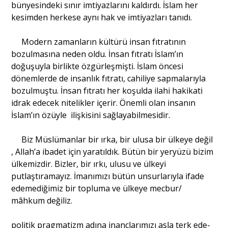
bünyesindeki sınır imtiyazlarını kaldırdı. İslam her
kesimden herkese aynı hak ve imtiyazları tanıdı.
Modern zamanların kültürü insan fıtratının
bozulmasına neden oldu. İnsan fıtratı İslam’ın
doğuşuyla birlikte özgürleşmişti. İslam öncesi
dönemlerde de insanlık fıtratı, cahiliye sapmalarıyla
bozulmuştu. İnsan fıtratı her koşulda ilahi hakikati
idrak edecek nitelikler içerir. Önemli olan insanın
İslam’ın özüyle ilişkisini sağlayabilmesidir.
Biz Müslümanlar bir ırka, bir ulusa bir ülkeye değil
, Allah’a ibadet için yaratıldık. Bütün bir yeryüzü bizim
ülkemizdir. Bizler, bir ırkı, ulusu ve ülkeyi
putlaştıramayız. İmanımızı bütün unsurlarıyla ifade
edemediğimiz bir topluma ve ülkeye mecbur/
mâhkum değiliz.
politik pragmatizm adına inançlarımızı asla terk ede­