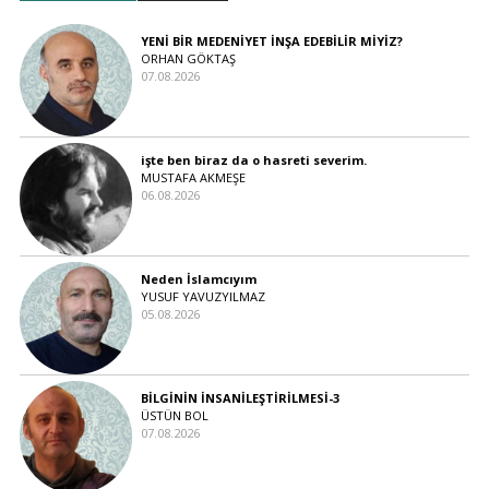
YENİ BİR MEDENİYET İNŞA EDEBİLİR MİYİZ?
ORHAN GÖKTAŞ
07.08.2026
işte ben biraz da o hasreti severim.
MUSTAFA AKMEŞE
06.08.2026
Neden İslamcıyım
YUSUF YAVUZYILMAZ
05.08.2026
BİLGİNİN İNSANİLEŞTİRİLMESİ-3
ÜSTÜN BOL
07.08.2026