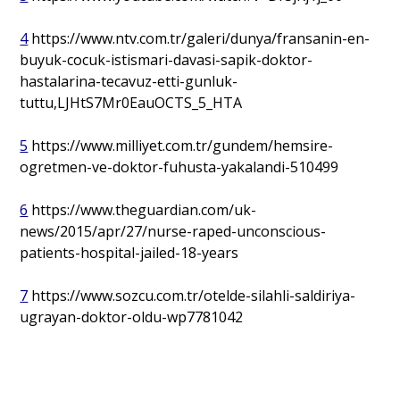
4
https://www.ntv.com.tr/galeri/dunya/fransanin-en-
buyuk-cocuk-istismari-davasi-sapik-doktor-
hastalarina-tecavuz-etti-gunluk-
tuttu,LJHtS7Mr0EauOCTS_5_HTA
5
https://www.milliyet.com.tr/gundem/hemsire-
ogretmen-ve-doktor-fuhusta-yakalandi-510499
6
https://www.theguardian.com/uk-
news/2015/apr/27/nurse-raped-unconscious-
patients-hospital-jailed-18-years
7
https://www.sozcu.com.tr/otelde-silahli-saldiriya-
ugrayan-doktor-oldu-wp7781042