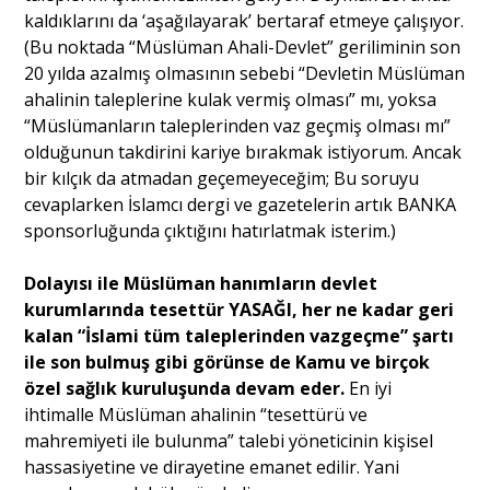
kaldıklarını da ‘aşağılayarak’ bertaraf etmeye çalışıyor.
(Bu noktada “Müslüman Ahali-Devlet” geriliminin son
20 yılda azalmış olmasının sebebi “Devletin Müslüman
ahalinin taleplerine kulak vermiş olması” mı, yoksa
“Müslümanların taleplerinden vaz geçmiş olması mı”
olduğunun takdirini kariye bırakmak istiyorum. Ancak
bir kılçık da atmadan geçemeyeceğim; Bu soruyu
cevaplarken İslamcı dergi ve gazetelerin artık BANKA
sponsorluğunda çıktığını hatırlatmak isterim.)
Dolayısı ile Müslüman hanımların devlet
kurumlarında tesettür YASAĞI, her ne kadar geri
kalan “İslami tüm taleplerinden vazgeçme” şartı
ile son bulmuş gibi görünse de Kamu ve birçok
özel sağlık kuruluşunda devam eder.
En iyi
ihtimalle Müslüman ahalinin “tesettürü ve
mahremiyeti ile bulunma” talebi yöneticinin kişisel
hassasiyetine ve dirayetine emanet edilir. Yani