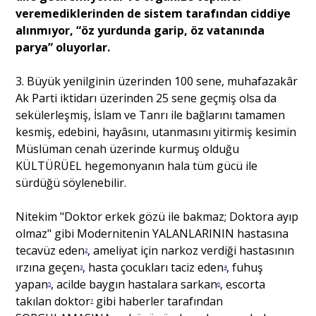
veremediklerinden de sistem tarafından ciddiye
alınmıyor, “öz yurdunda garip, öz vatanında
parya” oluyorlar.
3. Büyük yenilginin üzerinden 100 sene, muhafazakâr
Ak Parti iktidarı üzerinden 25 sene geçmiş olsa da
sekülerleşmiş, İslam ve Tanrı ile bağlarını tamamen
kesmiş, edebini, hayâsını, utanmasını yitirmiş kesimin
Müslüman cenah üzerinde kurmuş olduğu
KÜLTÜRÜEL hegemonyanın hala tüm gücü ile
sürdüğü söylenebilir.
Nitekim "Doktor erkek gözü ile bakmaz; Doktora ayıp
olmaz" gibi Modernitenin YALANLARININ hastasına
tecavüz eden
, ameliyat için narkoz verdiği hastasının
2
ırzına geçen
, hasta çocukları taciz eden
, fuhuş
3
4
yapan
, acilde baygın hastalara sarkan
, escorta
5
6
takılan doktor
gibi haberler tarafından
7