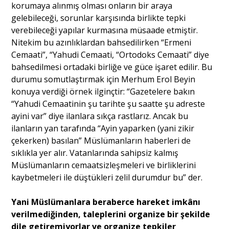
korumaya alınmış olması onların bir araya
gelebileceği, sorunlar karşısında birlikte tepki
verebileceği yapılar kurmasına müsaade etmiştir.
Nitekim bu azınlıklardan bahsedilirken “Ermeni
Cemaati”, “Yahudi Cemaati, “Ortodoks Cemaati” diye
bahsedilmesi ortadaki birliğe ve güce işaret edilir. Bu
durumu somutlaştırmak için Merhum Erol Beyin
konuya verdiği örnek ilginçtir: “Gazetelere bakın
“Yahudi Cemaatinin şu tarihte şu saatte şu adreste
ayini var” diye ilanlara sıkça rastlarız. Ancak bu
ilanların yan tarafında “Ayin yaparken (yani zikir
çekerken) basılan” Müslümanların haberleri de
sıklıkla yer alır. Vatanlarında sahipsiz kalmış
Müslümanların cemaatsizleşmeleri ve birliklerini
kaybetmeleri ile düştükleri zelil durumdur bu” der.
Yani Müslümanlara beraberce hareket imkânı
verilmediğinden, taleplerini organize bir şekilde
dile getiremiyorlar ve organize tepkiler