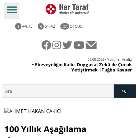
44.73
51.42
51500
$
€
GA
ya
06.08.2026 • Yorum - Analiz
rı
• Ebeveynliğin Kalbi: Duygusal Zekâ ile Çocuk
Yetiştirmek |Tuğba Kayaer
Türkiye
100 Yıllık Aşağılama
Derkenar