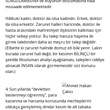
SORGULAMASINA ve büyünün bozulmasına hala
müsaade edilmemektedir.
Hâlbuki kadın, doktor da olsa kadındır, Erkek, doktor
da olsa erkektir. Zaruret halleri haricinde, doktor ile
hasta arasındaki mahremiyet ilişkisinin kalkması için
hiçbir sebep yoktur. Bu talep havuza haşema ile
girme talebinden daha az meşru bir talep değildir.
(Elbette ki zaruret halinde domuz eti bile yenir. Lakin
burada zaruret hali değil, bir kesimin BİLİNÇLİ bir
şekilde Müslüman ahaliyi aşağılaması, talepleri ciddiye
alınacak İNSAN olarak görmemesidir söz konusu
olan.)
4. Son yıllarda “devletten
beslenmeyi öğrenmiş”, para
kazanma ve harcama konusunda mezheplerini
oldukça genişletmiş dindar kesim ile alt tabaka