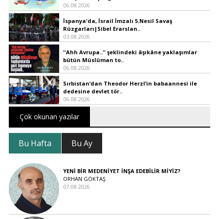
06.08.2026
İspanya'da, İsrail İmzalı 5.Nesil Savaş
Rüzgarları|Sibel Erarslan..
03.08.2026
''Ahh Avrupa..'' şeklindeki âşıkâne yaklaşımlar
bütün Müslüman to..
06.08.2026
Sırbistan’dan Theodor Herzl’in babaannesi ile
dedesine devlet tör..
06.08.2026
Çok okunan yazılar
Bu Hafta
Bu Ay
YENİ BİR MEDENİYET İNŞA EDEBİLİR MİYİZ?
ORHAN GÖKTAŞ
07.08.2026