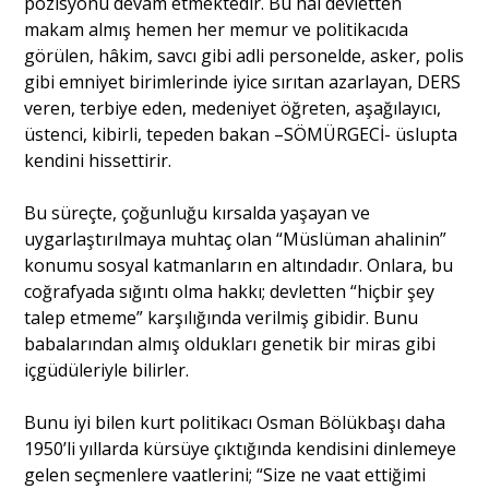
pozisyonu devam etmektedir. Bu hal devletten
makam almış hemen her memur ve politikacıda
görülen, hâkim, savcı gibi adli personelde, asker, polis
gibi emniyet birimlerinde iyice sırıtan azarlayan, DERS
veren, terbiye eden, medeniyet öğreten, aşağılayıcı,
üstenci, kibirli, tepeden bakan –SÖMÜRGECİ- üslupta
kendini hissettirir.
Bu süreçte, çoğunluğu kırsalda yaşayan ve
uygarlaştırılmaya muhtaç olan “Müslüman ahalinin”
konumu sosyal katmanların en altındadır. Onlara, bu
coğrafyada sığıntı olma hakkı; devletten “hiçbir şey
talep etmeme” karşılığında verilmiş gibidir. Bunu
babalarından almış oldukları genetik bir miras gibi
içgüdüleriyle bilirler.
Bunu iyi bilen kurt politikacı Osman Bölükbaşı daha
1950’li yıllarda kürsüye çıktığında kendisini dinlemeye
gelen seçmenlere vaatlerini; “Size ne vaat ettiğimi