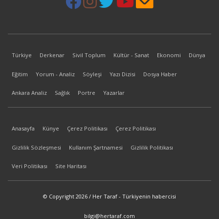
Türkiye
Derkenar
Sivil Toplum
Kültür - Sanat
Ekonomi
Dünya
Eğitim
Yorum - Analiz
Söyleşi
Yazı Dizisi
Dosya Haber
Ankara Analiz
Sağlık
Portre
Yazarlar
Anasayfa
Künye
Çerez Politikası
Çerez Politikası
Gizlilik Sözleşmesi
Kullanım Şartnamesi
Gizlilik Politikası
Veri Politikası
Site Haritası
© Copyright 2026 / Her Taraf - Türkiyenin habercisi
bilgi@hertaraf.com