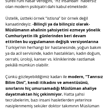
süreli ruhi hasar verdiğini, “Hz insandan” habersiz
olan modern psikiyatri dahi kabul etmektedir.
Üstelik, üstteki örnek “istisna” bir örnek değil
kanaatindeyiz.
-Bilinçli ya da bilinçsiz olarak-
Müslümanın ahalinin şahsiyetini ezmeye yönelik
Cumhuriyetin ilk günlerinden beri devam
ettirilen bu uygulamanın değişik versiyonlarına
Türkiye’nin herhangi bir hastanesinde, yoğun bakım
ya da acil servisinde, kadın hastalıkları, kadın doğum,
cerrahi, üroloji, kanser vs. kliniklerinde rastlamak
pekâlâ mümkün olabilir.
Çünkü gözleyebildiğimiz kadarı ile
modern, “Tanrısız
Bilim Dini”, kendi itikadını ve amentüsünü,
sınırlarını hiç umursamadığı Müslüman ahaliye
dayatmaktan hiç çekinmiyor.
Hatta şahsi
tecrübelerim, bazı insani hasletlerden yeterince
nasiplenmemiş seküler doktor takımının Müslüman