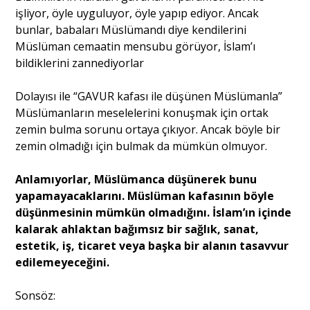
işliyor, öyle uyguluyor, öyle yapıp ediyor. Ancak
bunlar, babaları Müslümandı diye kendilerini
Müslüman cemaatin mensubu görüyor, İslam’ı
bildiklerini zannediyorlar
Dolayısı ile “GAVUR kafası ile düşünen Müslümanla”
Müslümanların meselelerini konuşmak için ortak
zemin bulma sorunu ortaya çıkıyor. Ancak böyle bir
zemin olmadığı için bulmak da mümkün olmuyor.
Anlamıyorlar, Müslümanca dü
ş
ü
nerek bunu
yapamayacaklar
ı
n
ı
.
Müslüman kafasının böyle
düşünmesinin mümkün olmadığını. İslam’ın içinde
kalarak ahlaktan bağımsız bir sağlık, sanat,
estetik, iş, ticaret veya başka bir alanın tasavvur
edilemeyeceğini.
Sonsöz: