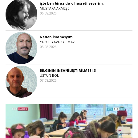
işte ben biraz da o hasreti severim.
MUSTAFA AKMEŞE
06.08.2026
Neden İslamcıyım
YUSUF YAVUZYILMAZ
05.08.2026
BİLGİNİN İNSANİLEŞTİRİLMESİ-3
ÜSTÜN BOL
07.08.2026