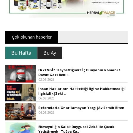
Çok okunan haberler
Bu Hafta
Bu Ay
ERZENGİZ: Kaybettiğimiz İç Dünyanın Romanı /
Davut Gazi Benli..
02.08.2026
İnsan Haklarının Hakkettiği İlgi ve Hakketmediği
İlgisizlik|Zeki ..
06.08.2026
Reformlarla Onarılamayan Yargı|Av.Semih Biten
04.08.2026
Ebeveynliğin Kalbi: Duygusal Zekâ ile Çocuk
Yetiştirmek |Tuğba Ka..