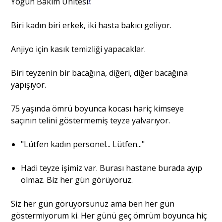
Yoğun Bakım Ünitesi
:
1
Biri kadın biri erkek, iki hasta bakıcı geliyor.
Portre
Anjiyo için kasık temizliği yapacaklar.
Yazarlar
Biri teyzenin bir bacağına, diğeri, diğer bacağına
yapışıyor.
75 yaşında ömrü boyunca kocası hariç kimseye
saçının telini göstermemiş teyze yalvarıyor.
Eğitim
Dosya Haber
"Lütfen kadın personel... Lütfen..."
Ankara Analiz
Hadi teyze işimiz var. Burası hastane burada ayıp
olmaz. Biz her gün görüyoruz.
Sağlık
Siz her gün görüyorsunuz ama ben her gün
göstermiyorum ki. Her günü geç ömrüm boyunca hiç