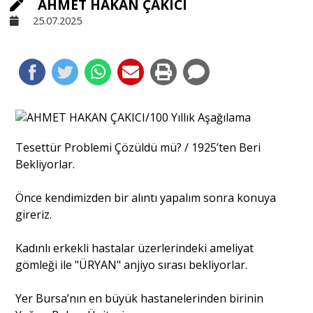
AHMET HAKAN ÇAKICI
25.07.2025
Sivil Toplum
Kültür - Sanat
Ekonomi
Tesettür Problemi Çözüldü mü? / 1925’ten Beri
Bekliyorlar.
Dünya
Önce kendimizden bir alıntı yapalım sonra konuya
gireriz.
Yorum - Analiz
Kadınlı erkekli hastalar üzerlerindeki ameliyat
Söyleşi
gömleği ile "ÜRYAN" anjiyo sırası bekliyorlar.
Yer Bursa’nın en büyük hastanelerinden birinin
Yazı Dizisi