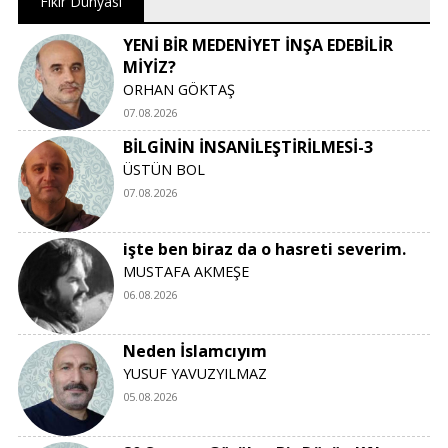
Fikir Dünyası
YENİ BİR MEDENİYET İNŞA EDEBİLİR
MİYİZ?
ORHAN GÖKTAŞ
07.08.2026
BİLGİNİN İNSANİLEŞTİRİLMESİ-3
ÜSTÜN BOL
07.08.2026
işte ben biraz da o hasreti severim.
MUSTAFA AKMEŞE
06.08.2026
Neden İslamcıyım
YUSUF YAVUZYILMAZ
05.08.2026