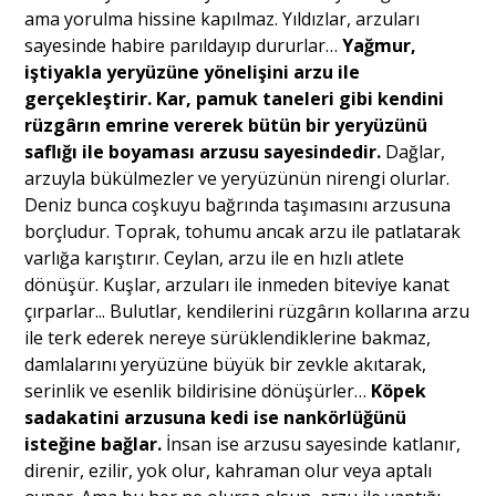
ama yorulma hissine kapılmaz. Yıldızlar, arzuları
sayesinde habire parıldayıp dururlar…
Yağmur,
Portre
iştiyakla yeryüzüne yönelişini arzu ile
gerçekleştirir. Kar, pamuk taneleri gibi kendini
rüzgârın emrine vererek bütün bir yeryüzünü
Yazarlar
saflığı ile boyaması arzusu sayesindedir.
Dağlar,
arzuyla bükülmezler ve yeryüzünün nirengi olurlar.
Deniz bunca coşkuyu bağrında taşımasını arzusuna
borçludur. Toprak, tohumu ancak arzu ile patlatarak
varlığa karıştırır. Ceylan, arzu ile en hızlı atlete
Eğitim
dönüşür. Kuşlar, arzuları ile inmeden biteviye kanat
çırparlar... Bulutlar, kendilerini rüzgârın kollarına arzu
Dosya Haber
ile terk ederek nereye sürüklendiklerine bakmaz,
damlalarını yeryüzüne büyük bir zevkle akıtarak,
Ankara Analiz
serinlik ve esenlik bildirisine dönüşürler…
Köpek
sadakatini arzusuna kedi ise nankörlüğünü
Sağlık
isteğine bağlar.
İnsan ise arzusu sayesinde katlanır,
direnir, ezilir, yok olur, kahraman olur veya aptalı