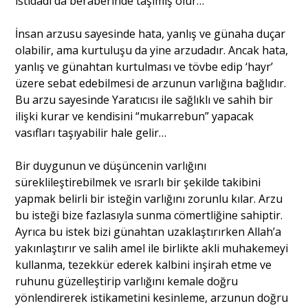
istidadı da beraberinde taşımış olur…
İnsan arzusu sayesinde hata, yanlış ve günaha duçar
olabilir, ama kurtuluşu da yine arzudadır. Ancak hata,
yanlış ve günahtan kurtulması ve tövbe edip ‘hayr’
üzere sebat edebilmesi de arzunun varlığına bağlıdır.
Bu arzu sayesinde Yaratıcısı ile sağlıklı ve sahih bir
ilişki kurar ve kendisini “mukarrebun” yapacak
vasıfları taşıyabilir hale gelir…
Bir duygunun ve düşüncenin varlığını
süreklileştirebilmek ve ısrarlı bir şekilde takibini
yapmak belirli bir isteğin varlığını zorunlu kılar. Arzu
bu isteği bize fazlasıyla sunma cömertliğine sahiptir.
Ayrıca bu istek bizi günahtan uzaklaştırırken Allah’a
yakınlaştırır ve salih amel ile birlikte akli muhakemeyi
kullanma, tezekkür ederek kalbini inşirah etme ve
ruhunu güzelleştirip varlığını kemale doğru
yönlendirerek istikametini kesinleme, arzunun doğru