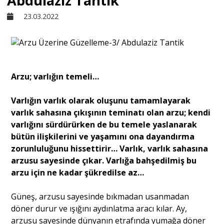
Abdulaziz Tantik
23.03.2022
Sivil Toplum
Kültür - Sanat
Arzu; varlığın temeli…
Ekonomi
Varlığın varlık olarak oluşunu tamamlayarak
varlık sahasına çıkışının teminatı olan arzu; kendi
Dünya
varlığını sürdürürken de bu temele yaslanarak
bütün ilişkilerini ve yaşamını ona dayandırma
zorunluluğunu hissettirir… Varlık, varlık sahasına
Yorum - Analiz
arzusu sayesinde çıkar. Varlığa bahşedilmiş bu
arzu için ne kadar şükredilse az…
Söyleşi
Güneş, arzusu sayesinde bıkmadan usanmadan
döner durur ve ışığını aydınlatma aracı kılar. Ay,
Yazı Dizisi
arzusu sayesinde dünyanın etrafında yumağa döner