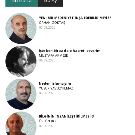
Bu Hafta
Bu Ay
YENİ BİR MEDENİYET İNŞA EDEBİLİR MİYİZ?
ORHAN GÖKTAŞ
07.08.2026
işte ben biraz da o hasreti severim.
MUSTAFA AKMEŞE
06.08.2026
Neden İslamcıyım
YUSUF YAVUZYILMAZ
05.08.2026
BİLGİNİN İNSANİLEŞTİRİLMESİ-3
ÜSTÜN BOL
07.08.2026