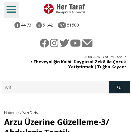
44.73
51.42
51500
$
€
GA
ya
06.08.2026 • Yorum - Analiz
rı
• Ebeveynliğin Kalbi: Duygusal Zekâ ile Çocuk
Yetiştirmek |Tuğba Kayaer
Türkiye
Haberler / Yazı Dizisi
Arzu Üzerine Güzelleme-3/
Derkenar