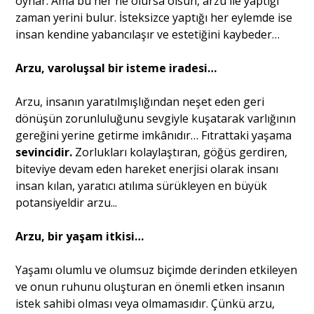
oynar. Ama bu her ne olursa olsun, arzu ile yaptığı
zaman yerini bulur. İsteksizce yaptığı her eylemde ise
insan kendine yabancılaşır ve estetiğini kaybeder…
Arzu, varoluşsal bir isteme iradesi…
Arzu, insanın yaratılmışlığından neşet eden geri
dönüşün zorunluluğunu sevgiyle kuşatarak varlığının
gereğini yerine getirme imkânıdır… Fıtrattaki yaşama
sevincidir.
Zorlukları kolaylaştıran, göğüs gerdiren,
biteviye devam eden hareket enerjisi olarak insanı
insan kılan, yaratıcı atılıma sürükleyen en büyük
potansiyeldir arzu...
Arzu, bir yaşam itkisi…
Yaşamı olumlu ve olumsuz biçimde derinden etkileyen
ve onun ruhunu oluşturan en önemli etken insanın
istek sahibi olması veya olmamasıdır. Çünkü arzu,