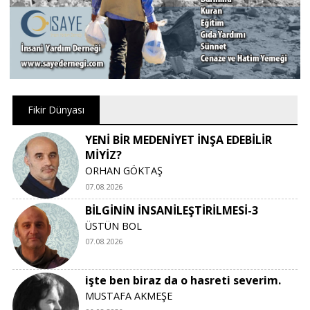
Fikir Dünyası
YENİ BİR MEDENİYET İNŞA EDEBİLİR
MİYİZ?
ORHAN GÖKTAŞ
07.08.2026
BİLGİNİN İNSANİLEŞTİRİLMESİ-3
ÜSTÜN BOL
07.08.2026
işte ben biraz da o hasreti severim.
MUSTAFA AKMEŞE