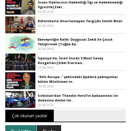
İnsan Haklarının Hakkettiği İlgi ve Hakketmediği
İlgisizlik|Zeki ..
06.08.2026
Reformlarla Onarılamayan Yargı|Av.Semih Biten
04.08.2026
Ebeveynliğin Kalbi: Duygusal Zekâ ile Çocuk
Yetiştirmek |Tuğba Ka..
06.08.2026
İspanya'da, İsrail İmzalı 5.Nesil Savaş
Rüzgarları|Sibel Erarslan..
03.08.2026
''Ahh Avrupa..'' şeklindeki âşıkâne yaklaşımlar
bütün Müslüman to..
06.08.2026
Sırbistan’dan Theodor Herzl’in babaannesi ile
dedesine devlet tör..
06.08.2026
Çok okunan yazılar