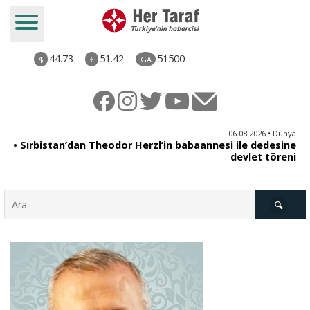
44.73
51.42
51500
$
€
GA
iz
06.08.2026 • Dünya
ği
• Sırbistan’dan Theodor Herzl’in babaannesi ile dedesine
aş
devlet töreni
Türkiye
Derkenar