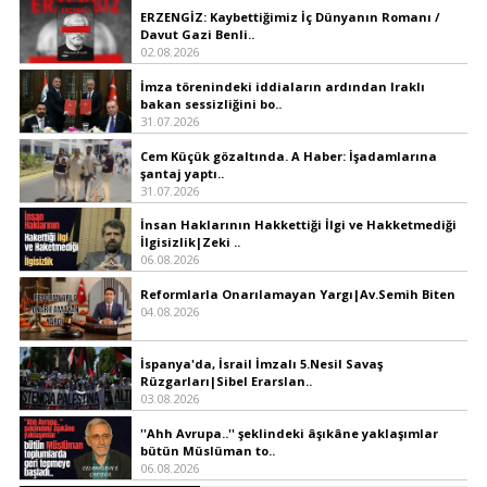
ERZENGİZ: Kaybettiğimiz İç Dünyanın Romanı /
Davut Gazi Benli..
02.08.2026
İmza törenindeki iddiaların ardından Iraklı
bakan sessizliğini bo..
31.07.2026
Cem Küçük gözaltında. A Haber: İşadamlarına
şantaj yaptı..
31.07.2026
İnsan Haklarının Hakkettiği İlgi ve Hakketmediği
İlgisizlik|Zeki ..
06.08.2026
Reformlarla Onarılamayan Yargı|Av.Semih Biten
04.08.2026
İspanya'da, İsrail İmzalı 5.Nesil Savaş
Rüzgarları|Sibel Erarslan..
03.08.2026
''Ahh Avrupa..'' şeklindeki âşıkâne yaklaşımlar
bütün Müslüman to..
06.08.2026