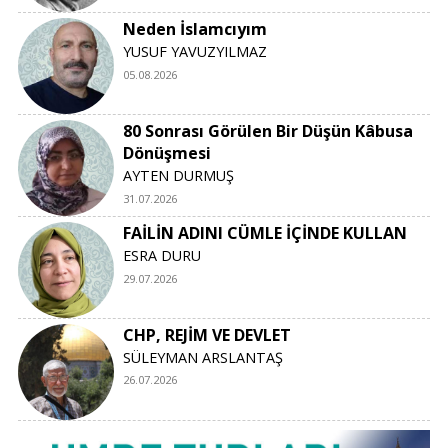
Neden İslamcıyım
YUSUF YAVUZYILMAZ
05.08.2026
80 Sonrası Görülen Bir Düşün Kâbusa
Dönüşmesi
AYTEN DURMUŞ
31.07.2026
FAİLİN ADINI CÜMLE İÇİNDE KULLAN
ESRA DURU
29.07.2026
CHP, REJİM VE DEVLET
SÜLEYMAN ARSLANTAŞ
26.07.2026