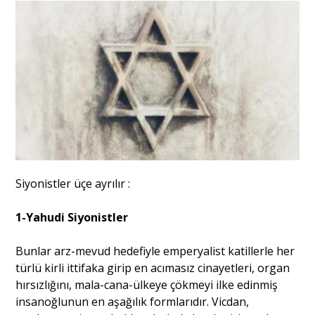
Portre
Yazarlar
Eğitim
Siyonistler üçe ayrılır :
Dosya Haber
1-Yahudi Siyonistler
Ankara Analiz
Bunlar arz-mevud hedefiyle emperyalist katillerle her
Sağlık
türlü kirli ittifaka girip en acımasız cinayetleri, organ
hırsızlığını, mala-cana-ülkeye çökmeyi ilke edinmiş
insanoğlunun en aşağılık formlarıdır. Vicdan,