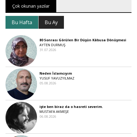
Çok okunan yazılar
Bu Hafta
Bu Ay
80 Sonrası Görülen Bir Düşün Kâbusa Dönüşmesi
AYTEN DURMUŞ
31.07.2026
Neden İslamcıyım
YUSUF YAVUZYILMAZ
05.08.2026
işte ben biraz da o hasreti severim.
MUSTAFA AKMEŞE
06.08.2026