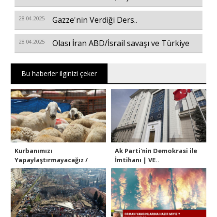
28.04.2025
Gazze'nin Verdiği Ders..
28.04.2025
Olası İran ABD/İsrail savaşı ve Türkiye
Bu haberler ilginizi çeker
Kurbanımızı
Ak Parti'nin Demokrasi ile
Yapaylaştırmayacağız /
İmtihanı | VE..
Vedat..