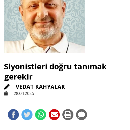
Sivil Toplum
Kültür - Sanat
Ekonomi
Siyonistleri doğru tanımak
Dünya
gerekir
VEDAT KAHYALAR
Yorum - Analiz
28.04.2025
Söyleşi
Yazı Dizisi