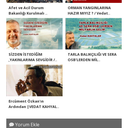
Afet ve Acil Durum
ORMAN YANGINLARINA
Bakanlığı Kurulmalı ..
HAZIR MIYIZ ? / Vedat..
SİZDEN İSTEDİĞİM
TARLA BALIKÇILIĞI VE SERA
,YAKINLARIMA SEVGİDİR /..
OSB'LERDEN MİL..
Ercüment Özkan'ın
Ardından |VEDAT KAHYAL..
Yorum Ekle