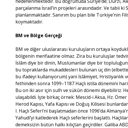
hedeflenmektedir. Bu doğrultuda Suriye’de; Dürzi, Ale
parçalanma İsrail’in projeleri arasındadır. Ve tabii ki
planlanmaktadır. Sanırım bu plan bile Türkiye’nin Fil
koymaktadır.
BM ve Bölge Gerçeği
BM ve diğer uluslararası kuruluşların ortaya koydukları
bölgenin menfaatine olmaz. Zira bu kuruluşlar tedvi
İslâm diye bir dinin, Müslümanlar diye bir topluluğu
bu topraklarda mukaddesleri bulunan üç din (elbette A
bu ifadeyi kullanıyorum) yani İslâmiyet, Hristiyanlık 
fethinden sonra 1099–1187 Haçlı istila dönemini hariç
Bu on iki asır için sulh ve sükûn dönemi diyebiliriz
ulaşabildi. İşte birkaç örnek: Mescid-i Aksa, Hz. Ömer
Herod Kapısı, Yafa Kapısı ve Doğuş Kilisesi bunlardan 
I. Haçlı Seferi’ni başlatmadan önce 1096’da Almanya’
Yahudi’yi katlederek Haçlı seferlerini başlattı. Haçl
demeksizin bütün halkı kılıçtan geçirdiler. Galiba ABD