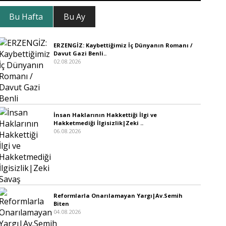
Bu Hafta
Bu Ay
ERZENGİZ: Kaybettiğimiz İç Dünyanın Romanı /
Davut Gazi Benli..
02.08.2026
İnsan Haklarının Hakkettiği İlgi ve
Hakketmediği İlgisizlik|Zeki ..
06.08.2026
Reformlarla Onarılamayan Yargı|Av.Semih
Biten
04.08.2026