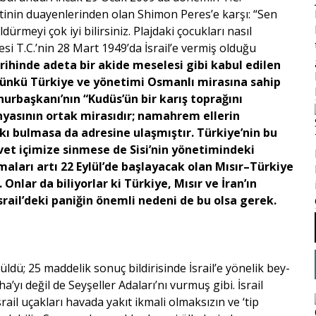
etinin duayenlerinden olan Shimon Peres’e karşı: “Sen
ürmeyi çok iyi bilirsiniz. Plajdaki çocukları nasıl
i T.C.’nin 28 Mart 1949’da İsrail’e vermiş olduğu
ihinde adeta bir akide meselesi gibi kabul edilen
günkü Türkiye ve yönetimi Osmanlı mirasına sahip
urbaşkanı’nın “Kudüs’ün bir karış toprağını
yasının ortak mirasıdır; namahrem ellerin
nkı bulmasa da adresine ulaşmıştır. Türkiye’nin bu
. Evet içimize sinmese de Sisi’nin yönetimindeki
maları artı 22 Eylül’de başlayacak olan Mısır–Türkiye
. Onlar da biliyorlar ki Türkiye, Mısır ve İran’ın
srail’deki paniğin önemli nedeni de bu olsa gerek.
ü; 25 maddelik sonuç bildirisinde İsrail’e yönelik bey­
oha’yı değil de Seyşeller Adaları’nı vurmuş gibi. İsrail
rail uçakları havada yakıt ikmali olmaksızın ve ‘tip