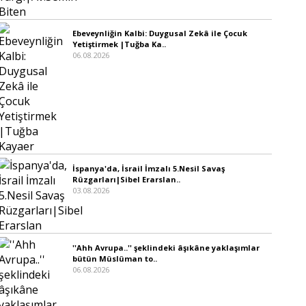
Ebeveynliğin Kalbi: Duygusal Zekâ ile Çocuk
Yetiştirmek |Tuğba Ka..
06.08.2026
İspanya'da, İsrail İmzalı 5.Nesil Savaş
Rüzgarları|Sibel Erarslan..
03.08.2026
''Ahh Avrupa..'' şeklindeki âşıkâne yaklaşımlar
bütün Müslüman to..
06.08.2026