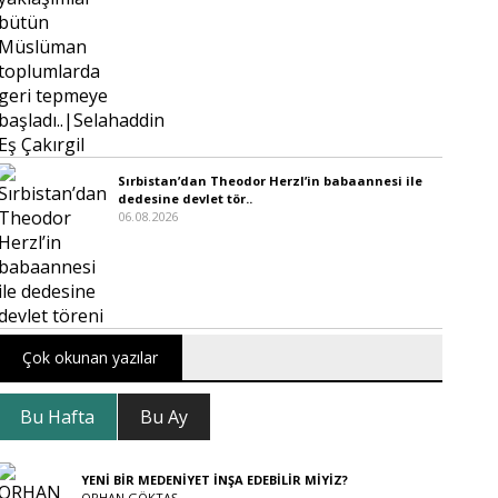
Sırbistan’dan Theodor Herzl’in babaannesi ile
dedesine devlet tör..
06.08.2026
Çok okunan yazılar
Bu Hafta
Bu Ay
YENİ BİR MEDENİYET İNŞA EDEBİLİR MİYİZ?
ORHAN GÖKTAŞ