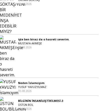
07.08.2026
işte ben biraz da o hasreti severim.
MUSTAFA AKMEŞE
06.08.2026
Neden İslamcıyım
YUSUF YAVUZYILMAZ
05.08.2026
BİLGİNİN İNSANİLEŞTİRİLMESİ-3
ÜSTÜN BOL
07.08.2026