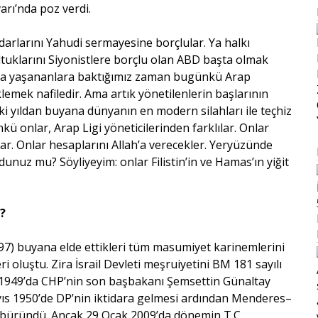
rı’nda poz verdi.
darlarını Yahudi sermayesine borçlular. Ya halkı
ltuklarını Siyonistlere borçlu olan ABD başta olmak
yana yaşananlara baktığımız zaman bugünkü Arap
klemek nafiledir. Ama artık yönetilenlerin başlarının
i yıldan buyana dünyanın en modern silahları ile teçhiz
ü onlar, Arap Ligi yöneticilerinden farklılar. Onlar
r. Onlar hesaplarını Allah’a verecekler. Yeryüzünde
unuz mu? Söyliyeyim: onlar Filistin’in ve Hamas’ın yiğit
ı?
97) buyana elde ettikleri tüm masumiyet karinemlerini
eri oluştu. Zira İsrail Devleti meşruiyetini BM 181 sayılı
 1949’da CHP’nin son başbakanı Şemsettin Günaltay
yıs 1950’de DP’nin iktidara gelmesi ardından Menderes–
iğe büründü. Ancak 29 Ocak 2009’da dönemin T.C.