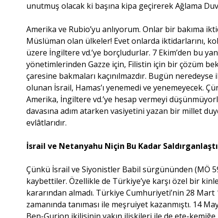
unutmuş olacak ki başına kipa geçirerek Ağlama Duva
Amerika ve Rubio’yu anlıyorum. Onlar bir bakıma ikti
Müslüman olan ülkeler! Evet onlarda iktidarlarını, ko
üzere İngiltere vd.’ye borçludurlar. 7 Ekim’den bu 
yönetimlerinden Gazze için, Filistin için bir çözüm be
çaresine bakmaları kaçınılmazdır. Bugün neredeyse ik
olunan İsrail, Hamas’ı yenemedi ve yenemeyecek. Çünk
Amerika, İngiltere vd.’ye hesap vermeyi düşünmüyorla
davasına adım atarken vasiyetini yazan bir millet duyd
evlâtlarıdır.
İsrail ve Netanyahu Niçin Bu Kadar Saldırganlaşt
Çünkü İsrail ve Siyonistler Babil sürgününden (MÖ 5
kaybettiler. Özellikle de Türkiye’ye karşı özel bir kinl
kararından almadı. Türkiye Cumhuriyeti’nin 28 Mart
zamanında tanıması ile meşruiyet kazanmıştı. 14 Ma
Ben-Gurion ikilisinin yakın ilişkileri ile de ete-kem