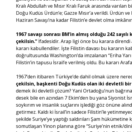
Kralı Abdullah ve Mısır Kralı Faruk arasında varılan b
Doğu Kudüs Ürdün’e; Gazze Mısır’a verildi. Ürdün ve 
Haziran Savaşı’na kadar Filistin’e devlet olma imkânın
1967 savaşı sonrası BM’in almış olduğu 242 sayılı
çekilsin.”
İfadesidir. Arap ligi önce bu karara dirend
kararı kabullendiler. İşte Filistin davası bu kararın k
doğrultusunda Washington’da imzalanan “Eriha Yarı Ö
Filistin’in tapusu İsrail’e verilmiş oldu. Bu kararı A
1967’den itibaren Türkiye’de dahil olmak üzere ne
çekilsin, başkenti Doğu Kudüs olan iki devletli 
demek iki devletli çözüm? Yani Ortadoğu’nun bağrına
desek bile en azından 7 Ekim’den bu yana Siyonist İsr
soykırım ve insanlık suçlarını işlediği göz önüne alın
getirmez. Kaldı ki İsrail’in sadece Filistin’le yetinm
şekilde Suriye’ye yaptığı saldırıları Şam hükümetine k
somutlaşan Yinon planına göre “Suriye’nin etnik/dini