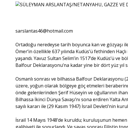
sarslantas46@hotmail.com
Ortadoğu neredeyse tarih boyunca kan ve gözyaşı ile s
Ömer’in özellikle 637 yılında Kudüs’ü fethinden Haçlı
yaşandı. Yavuz Sultan Selim’in 1517’de Kudüs’ü ve b
Balfour Deklarasyonu’na kadar yine bir dört yüz yıl
Osmanlı sonrası ve bilhassa Balfour Deklarasyonu (2 
üzere, yoğun olarak bölgeye göç etmeleri beraberinde 
önde gelenlerinden Şerif Hüseyin ve oğullarının ihane
Bilhassa İkinci Dünya Savaşı’nı sona erdiren Yalta 
sayılı kararı ile (29 Kasım 1947) İsrail Devleti’nin kur
İsrail 14 Mayıs 1948’de kuruldu; kuruluşunun hemen so
galibiyeti ile sonuçlandı. Ve savaş sonrası Filistin t