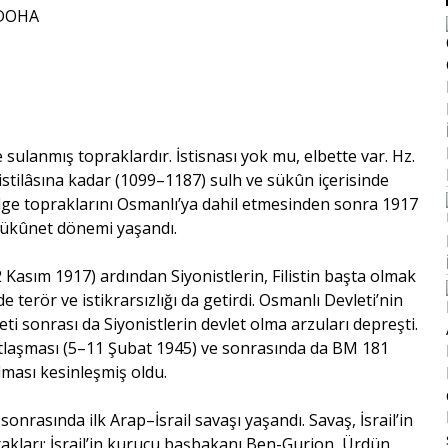
ulanmış topraklardır. İstisnası yok mu, elbette var. Hz.
 istilâsına kadar (1099–1187) sulh ve sükûn içerisinde
ölge topraklarını Osmanlı’ya dahil etmesinden sonra 1917
 sükûnet dönemi yaşandı.
Kasım 1917) ardından Siyonistlerin, Filistin başta olmak
terör ve istikrarsızlığı da getirdi. Osmanlı Devleti’nin
ti sonrası da Siyonistlerin devlet olma arzuları depreşti.
Antlaşması (5–11 Şubat 1945) ve sonrasında da BM 181
ulması kesinleşmiş oldu.
nrasında ilk Arap–İsrail savaşı yaşandı. Savaş, İsrail’in
oprakları; İsrail’in kurucu başbakanı Ben-Gurion, Ürdün