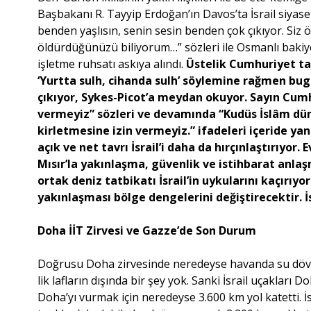
Başbakanı R. Tayyip Erdoğan’ın Davos’ta İsrail siyas
benden yaşlısın, senin sesin benden çok çıkıyor. Siz öld
öldürdüğünüzü biliyorum…” sözleri ile Osmanlı bakiyes
işletme ruhsatı askıya alındı.
Üstelik Cumhuriyet tar
‘Yurtta sulh, cihanda sulh’ söylemine rağmen bu
çıkıyor, Sykes-Picot’a meydan okuyor. Sayın Cumh
vermeyiz” sözleri ve devamında “Kudüs İslâm dün
kirletmesine izin vermeyiz.” ifadeleri içeride ya
açık ve net tavrı İsrail’i daha da hırçınlaştırıyor
Mısır’la yakınlaşma, güvenlik ve istihbarat anlaş
ortak deniz tatbikatı İsrail’in uykularını kaçırıyor
yakınlaşması bölge dengelerini değiştirecektir. İ
Doha İİT Zirvesi ve Gazze’de Son Durum
Doğrusu Doha zirvesinde neredeyse havanda su dövüld
lik lafların dışında bir şey yok. Sanki İsrail uçakları D
Doha’yı vurmak için neredeyse 3.600 km yol katetti. İs