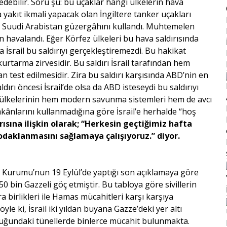
edebilir. Soru şu: bu uçaklar hangi ülkelerin hava
a yakıt ikmali yapacak olan İngiltere tanker uçakları
 ve Suudi Arabistan güzergâhını kullandı. Muhtemelen
n havalandı. Eğer Körfez ülkeleri bu hava saldırısında
sla İsrail bu saldırıyı gerçekleştiremezdi. Bu hakikat
rtarma zirvesidir. Bu saldırı İsrail tarafından hem
n test edilmesidir. Zira bu saldırı karşısında ABD’nin en
ırı öncesi İsrail’de olsa da ABD isteseydi bu saldırıyı
z ülkelerinin hem modern savunma sistemleri hem de avcı
kânlarını kullanmadığına göre İsrail’e herhalde “hoş
rısına ilişkin olarak; “Herkesin geçtiğimiz hafta
odaklanmasını sağlamaya çalışıyoruz.” diyor.
 Kurumu’nun 19 Eylül’de yaptığı son açıklamaya göre
 bin Gazzeli göç etmiştir. Bu tabloya göre sivillerin
a birlikleri ile Hamas mücahitleri karşı karşıya
e ki, İsrail iki yıldan buyana Gazze’deki yer altı
luğundaki tünellerde binlerce mücahit bulunmakta.