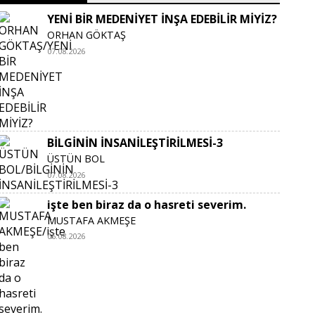
YENİ BİR MEDENİYET İNŞA EDEBİLİR MİYİZ?
ORHAN GÖKTAŞ
07.08.2026
BİLGİNİN İNSANİLEŞTİRİLMESİ-3
ÜSTÜN BOL
07.08.2026
işte ben biraz da o hasreti severim.
MUSTAFA AKMEŞE
06.08.2026