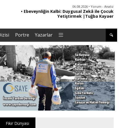
06.08.2026 • Yorum - Analiz
• Ebeveynliğin Kalbi: Duygusal Zekâ ile Çocuk
• '
Yetiştirmek |Tuğba Kayaer
izisi
Portre
Yazarlar
Fikir Dünyası