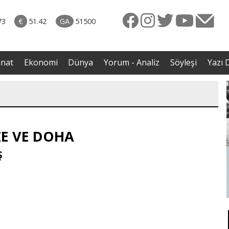
rkiye
07.08.2026 • Dünya
ttı!
• Gannuşi'nin serbest bırakılması için çağrı
73
€
51.42
GA
51500
irdi
anat
Ekonomi
Dünya
Yorum - Analiz
Söyleşi
Yazı D
E VE DOHA
Ş