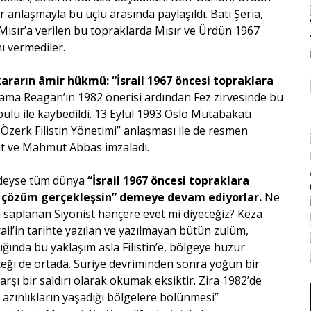
ir anlaşmayla bu üçlü arasında paylaşıldı. Batı Şeria,
Mısır’a verilen bu topraklarda Mısır ve Ürdün 1967
ı vermediler.
 kararın âmir hükmü: “İsrail 1967 öncesi topraklara
i ama Reagan’ın 1982 önerisi ardından Fez zirvesinde bu
abulü ile kaybedildi. 13 Eylül 1993 Oslo Mutabakatı
zerk Filistin Yönetimi” anlaşması ile de resmen
rafat ve Mahmut Abbas imzaladı.
redeyse tüm dünya
“İsrail 1967 öncesi topraklara
bir çözüm gerçekleşsin” demeye devam ediyorlar.
Ne
 saplanan Siyonist hançere evet mi diyeceğiz? Keza
ail’in tarihte yazılan ve yazılmayan bütün zulüm,
dığında bu yaklaşım asla Filistin’e, bölgeye huzur
eyeceği de ortada. Suriye devriminden sonra yoğun bir
arşı bir saldırı olarak okumak eksiktir. Zira 1982’de
 azınlıkların yaşadığı bölgelere bölünmesi”