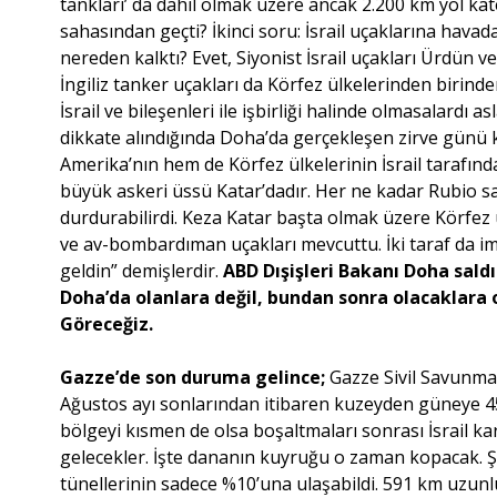
tankları’ da dahil olmak üzere ancak 2.200 km yol kat
sahasından geçti? İkinci soru: İsrail uçaklarına havad
nereden kalktı? Evet, Siyonist İsrail uçakları Ürdün
İngiliz tanker uçakları da Körfez ülkelerinden birinde
İsrail ve bileşenleri ile işbirliği halinde olmasalardı a
dikkate alındığında Doha’da gerçekleşen zirve günü ku
Amerika’nın hem de Körfez ülkelerinin İsrail tarafında
büyük askeri üssü Katar’dadır. Her ne kadar Rubio sald
durdurabilirdi. Keza Katar başta olmak üzere Körfe
ve av-bombardıman uçakları mevcuttu. İki taraf da im
geldin” demişlerdir.
ABD Dışişleri Bakanı Doha saldı
Doha’da olanlara değil, bundan sonra olacaklara 
Göreceğiz.
Gazze’de son duruma gelince;
Gazze Sivil Savunma
Ağustos ayı sonlarından itibaren kuzeyden güneye 450
bölgeyi kısmen de olsa boşaltmaları sonrası İsrail kar
gelecekler. İşte dananın kuyruğu o zaman kopacak. Şöyl
tünellerinin sadece %10’una ulaşabildi. 591 km uzun