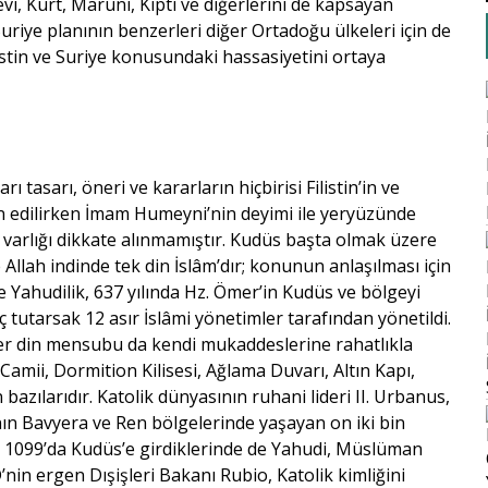
vi, Kürt, Maruni, Kıpti ve diğerlerini de kapsayan
 Suriye planının benzerleri diğer Ortadoğu ülkeleri için de
istin ve Suriye konusundaki hassasiyetini ortaya
 tasarı, öneri ve kararların hiçbirisi Filistin’in ve
n edilirken İmam Humeyni’nin deyimi ile yeryüzünde
n varlığı dikkate alınmamıştır. Kudüs başta olmak üzere
llah indinde tek din İslâm’dır; konunun anlaşılması için
ve Yahudilik, 637 yılında Hz. Ömer’in Kudüs ve bölgeyi
 tutarsak 12 asır İslâmi yönetimler tarafından yönetildi.
. Her din mensubu da kendi mukaddeslerine rahatlıkla
 Camii, Dormition Kilisesi, Ağlama Duvarı, Altın Kapı,
bazılarıdır. Katolik dünyasının ruhani lideri II. Urbanus,
nın Bavyera ve Ren bölgelerinde yaşayan on iki bin
ılar 1099’da Kudüs’e girdiklerinde de Yahudi, Müslüman
’nin ergen Dışişleri Bakanı Rubio, Katolik kimliğini