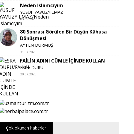
Neden İslamcıyım
YUSUF YAVUZYILMAZ
05.08.2026
80 Sonrası Görülen Bir Düşün Kâbusa
Dönüşmesi
AYTEN DURMUŞ
31.07.2026
FAİLİN ADINI CÜMLE İÇİNDE KULLAN
ESRA DURU
29.07.2026
Çok okunan haberler