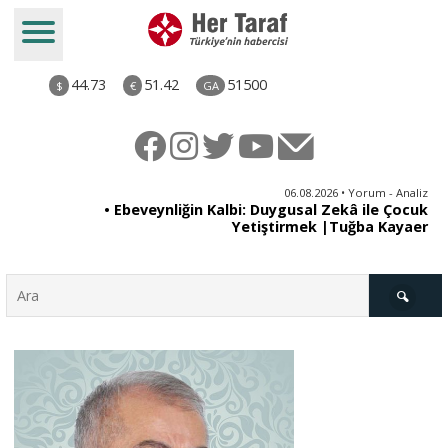
44.73
51.42
51500
$
€
GA
ya
06.08.2026 • Yorum - Analiz
rı
• Ebeveynliğin Kalbi: Duygusal Zekâ ile Çocuk
Yetiştirmek |Tuğba Kayaer
Türkiye
Derkenar