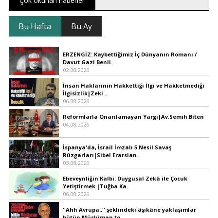
Çok okunan haberler
Bu Hafta
Bu Ay
ERZENGİZ: Kaybettiğimiz İç Dünyanın Romanı /
Davut Gazi Benli..
02.08.2026
İnsan Haklarının Hakkettiği İlgi ve Hakketmediği
İlgisizlik|Zeki ..
06.08.2026
Reformlarla Onarılamayan Yargı|Av.Semih Biten
04.08.2026
İspanya'da, İsrail İmzalı 5.Nesil Savaş
Rüzgarları|Sibel Erarslan..
03.08.2026
Ebeveynliğin Kalbi: Duygusal Zekâ ile Çocuk
Yetiştirmek |Tuğba Ka..
06.08.2026
''Ahh Avrupa..'' şeklindeki âşıkâne yaklaşımlar
bütün Müslüman to..