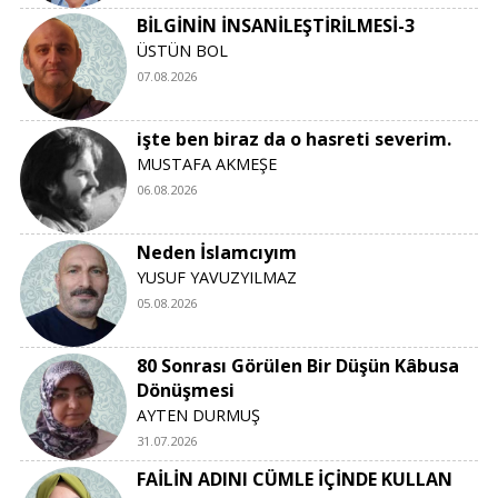
BİLGİNİN İNSANİLEŞTİRİLMESİ-3
ÜSTÜN BOL
07.08.2026
işte ben biraz da o hasreti severim.
MUSTAFA AKMEŞE
06.08.2026
Neden İslamcıyım
YUSUF YAVUZYILMAZ
05.08.2026
80 Sonrası Görülen Bir Düşün Kâbusa
Dönüşmesi
AYTEN DURMUŞ
31.07.2026
FAİLİN ADINI CÜMLE İÇİNDE KULLAN