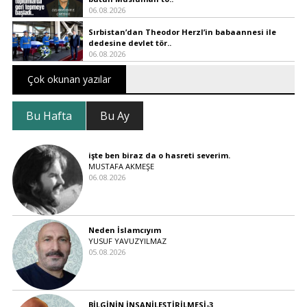
06.08.2026
Sırbistan’dan Theodor Herzl’in babaannesi ile
dedesine devlet tör..
06.08.2026
Çok okunan yazılar
Bu Hafta
Bu Ay
işte ben biraz da o hasreti severim.
MUSTAFA AKMEŞE
06.08.2026
Neden İslamcıyım
YUSUF YAVUZYILMAZ
05.08.2026
BİLGİNİN İNSANİLEŞTİRİLMESİ-3