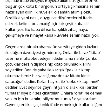
biçimde ifade edişiydi. Böylece dilde baş gösteren ve
bugün çok kötü bir argonun ortaya çıkmasına zemin
hazırlayan dilin ilk nüveleri o zaman atılmış oldu.
Özellikle yeni nesil, duygu ve düşüncelerini ifade
edecek kelime bulamadığı için bir çeşit kaba dil
kullanıyor. Bu kaba dil ise karşılıklı zıtlaşmaya,
çekişmeye ve nihayet kaba kuvvete zemin hazırlıyor.
Geçenlerde bir akrabamız üniversiteye giden kızları
ile düğün davetiyesi göndermiş. Onlar ile biraz “kitap”
üzerine muhabbet edeyim dedim ama nafile. Çünkü
çocuklar dersin dışında hiç kitap okumadıklarını
söylediler. Ben de şaka ile karışık “peki siz kitap
okumaz iseniz biz yazdığımız dokuz kitabı kime
satacağız” dedim. Kızlar hayret ile “dokuz kitap mııı?!”
dediler. Evet deyince gayri ihtiyari olarak ikisi birden
“Ohaaa” diye bir ses çıkardılar. Onlara “oha” ne demek
ve kim için kullanılır, biliyor musunuz? diye sordum.
Gayet içtenlikle şaşkınlık ifade etmek için kullanıldığını