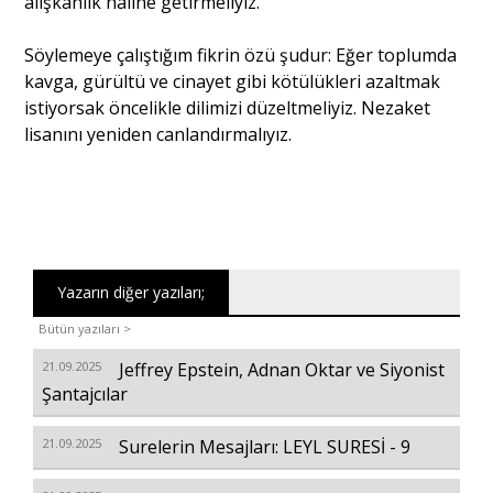
alışkanlık haline getirmeliyiz.
Söylemeye çalıştığım fikrin özü şudur: Eğer toplumda
kavga, gürültü ve cinayet gibi kötülükleri azaltmak
istiyorsak öncelikle dilimizi düzeltmeliyiz. Nezaket
lisanını yeniden canlandırmalıyız.
Yazarın diğer yazıları;
Bütün yazıları >
21.09.2025
Jeffrey Epstein, Adnan Oktar ve Siyonist
Şantajcılar
21.09.2025
Surelerin Mesajları: LEYL SURESİ - 9