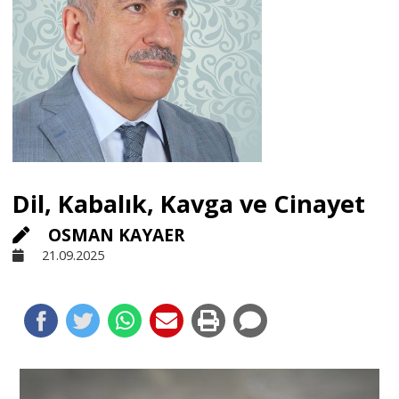
Sivil Toplum
Kültür - Sanat
Ekonomi
Dil, Kabalık, Kavga ve Cinayet
Dünya
OSMAN KAYAER
21.09.2025
Yorum - Analiz
Söyleşi
Yazı Dizisi