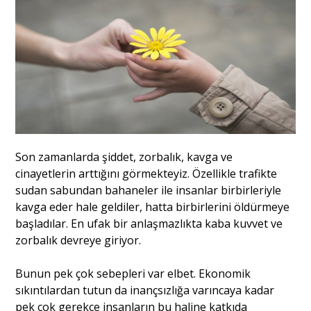
Portre
Yazarlar
Son zamanlarda şiddet, zorbalık, kavga ve
Eğitim
cinayetlerin arttığını görmekteyiz. Özellikle trafikte
sudan sabundan bahaneler ile insanlar birbirleriyle
Dosya Haber
kavga eder hale geldiler, hatta birbirlerini öldürmeye
başladılar. En ufak bir anlaşmazlıkta kaba kuvvet ve
Ankara Analiz
zorbalık devreye giriyor.
Sağlık
Bunun pek çok sebepleri var elbet. Ekonomik
sıkıntılardan tutun da inançsızlığa varıncaya kadar
pek çok gerekçe insanların bu haline katkıda