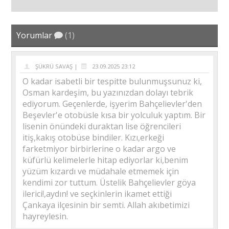
Yorumlar
(1)
ŞÜKRÜ SAVAŞ |
23.09.2025 23:12
O kadar isabetli bir tespitte bulunmuşsunuz ki,
Osman kardeşim, bu yazınızdan dolayı tebrik
ediyorum. Geçenlerde, işyerim Bahçelievler'den
Beşevler'e otobüsle kısa bir yolculuk yaptım. Bir
lisenin önündeki duraktan lise öğrencileri
itiş,kakış otobüse bindiler. Kızı,erkeği
farketmiyor birbirlerine o kadar argo ve
küfürlü kelimelerle hitap ediyorlar ki,benim
yüzüm kızardı ve müdahale etmemek için
kendimi zor tuttum. Üstelik Bahçelievler göya
ilerici!,aydın! ve seçkinlerin ikamet ettiği
Çankaya ilçesinin bir semti. Allah akıbetimizi
hayreylesin.