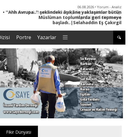
06.08.2026 • Yorum - Analiz
• İnsan Haklarının Hakkettiği İlgi ve Hakketmediği
İlgisizlik|Zeki Savaş
izisi
Portre
Yazarlar
Fikir Dünyası