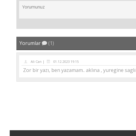
Yorumlar
(1)
Ali Can |
01.12.2023 19:15
Zor bir yazı, ben yazamam.. aklına , yuregine saglık