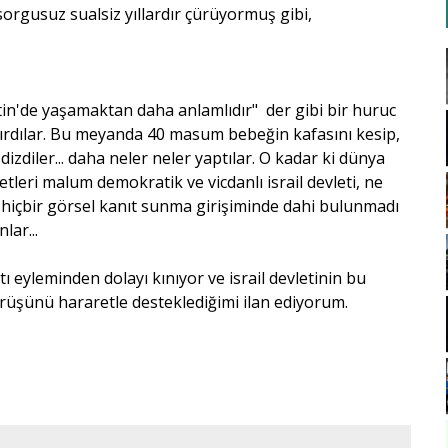
r sorgusuz sualsiz yıllardır çürüyormuş gibi,
istin'de yaşamaktan daha anlamlıdır" der gibi bir huruc
aldırdılar. Bu meyanda 40 masum bebeğin kafasını kesip,
izdiler... daha neler neler yaptılar. O kadar ki dünya
ri malum demokratik ve vicdanlı israil devleti, ne
se hiçbir görsel kanıt sunma girişiminde dahi bulunmadı
lar...
tı eyleminden dolayı kınıyor ve israil devletinin bu
rüşünü hararetle desteklediğimi ilan ediyorum.