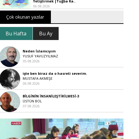
Yetiştirmek |Tuğba Ka..
06.08.2026
Çok okunan yazılar
Bu Hafta
Bu Ay
Neden İslamcıyım
YUSUF YAVUZYILMAZ
05.08.2026
işte ben biraz da o hasreti severim.
MUSTAFA AKMEŞE
06.08.2026
BİLGİNİN İNSANİLEŞTİRİLMESİ-3
ÜSTÜN BOL
07.08.2026