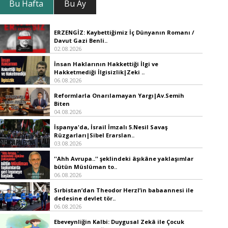
Bu Hafta
Bu Ay
ERZENGİZ: Kaybettiğimiz İç Dünyanın Romanı /
Davut Gazi Benli..
02.08.2026
İnsan Haklarının Hakkettiği İlgi ve
Hakketmediği İlgisizlik|Zeki ..
06.08.2026
Reformlarla Onarılamayan Yargı|Av.Semih
Biten
04.08.2026
İspanya'da, İsrail İmzalı 5.Nesil Savaş
Rüzgarları|Sibel Erarslan..
03.08.2026
''Ahh Avrupa..'' şeklindeki âşıkâne yaklaşımlar
bütün Müslüman to..
06.08.2026
Sırbistan’dan Theodor Herzl’in babaannesi ile
dedesine devlet tör..
06.08.2026
Ebeveynliğin Kalbi: Duygusal Zekâ ile Çocuk