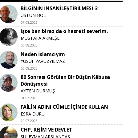
BİLGİNİN İNSANİLEŞTİRİLMESİ-3
ÜSTÜN BOL
07.08.2026
işte ben biraz da o hasreti severim.
MUSTAFA AKMEŞE
06.08.2026
Neden İslamcıyım
YUSUF YAVUZYILMAZ
05.08.2026
80 Sonrası Görülen Bir Düşün Kâbusa
Dönüşmesi
AYTEN DURMUŞ
31.07.2026
FAİLİN ADINI CÜMLE İÇİNDE KULLAN
ESRA DURU
29.07.2026
CHP, REJİM VE DEVLET
SÜLEYMAN ARSLANTAŞ