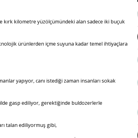
reye kırk kilometre yüzölçümündeki alan sadece iki buçuk
eknolojik ürünlerden içme suyuna kadar temel ihtiyaçlara
ımanlar yapıyor, canı istediği zaman insanları sokak
kilde gasp ediliyor, gerektiğinde buldozerlerle
ları talan ediliyormuş gibi,