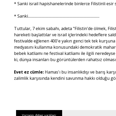
* Sanki israil hapishanelerinde binlerce Filistinli esi
* Sanki............................................................................................
Tuttular, 7 ekim sabahı, adeta "Filistin'de ölmek, Fil
hareketi başlattılar ve israil içlerindeki hedeflere s
festivalde eğlenen 400'e yakın genci tek tek kurşuna d
medyasını kullanma konusundaki demokratik maharetle
bebek katliamı ne festival katliamı ile ilgili neredey
ki, dünya insanları bu görüntülerden rahatsız olmasın
Evet ez cümle:
Hamas'ı bu insanlıkdışı ve barış karşı
zalimlik karşısında kendini savunma hakkı olduğu gö
Yazarın diğer yazıları;