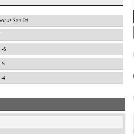
yoruz Sen Et!
T
 -6
 -5
 -4