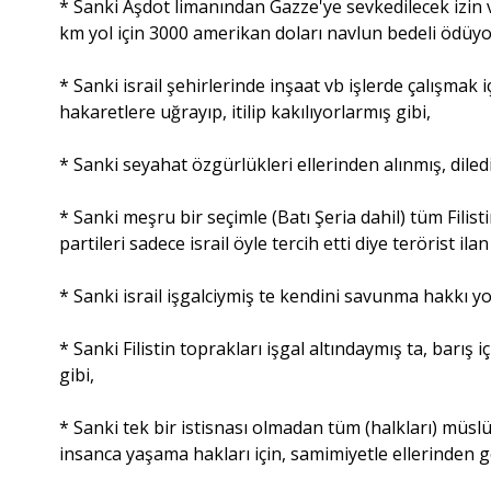
* Sanki Aşdot limanından Gazze'ye sevkedilecek izin ver
km yol için 3000 amerikan doları navlun bedeli ödüyo
* Sanki israil şehirlerinde inşaat vb işlerde çalışmak 
hakaretlere uğrayıp, itilip kakılıyorlarmış gibi,
* Sanki seyahat özgürlükleri ellerinden alınmış, diled
* Sanki meşru bir seçimle (Batı Şeria dahil) tüm Filis
partileri sadece israil öyle tercih etti diye terörist ilan
* Sanki israil işgalciymiş te kendini savunma hakkı y
* Sanki Filistin toprakları işgal altındaymış ta, barı
gibi,
* Sanki tek bir istisnası olmadan tüm (halkları) müs
insanca yaşama hakları için, samimiyetle ellerinden 