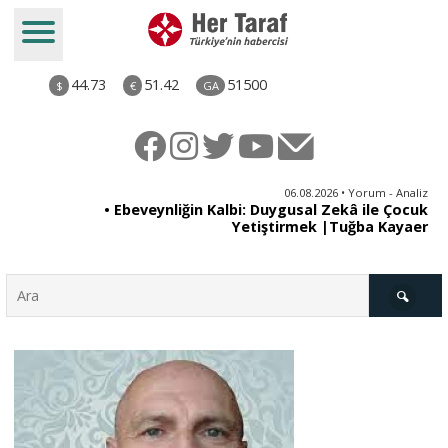
44.73
51.42
51500
$
€
GA
ya
06.08.2026 • Yorum - Analiz
rı
• Ebeveynliğin Kalbi: Duygusal Zekâ ile Çocuk
Yetiştirmek |Tuğba Kayaer
Türkiye
Derkenar