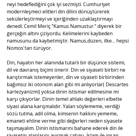
neyi hedeflediğini çok iyi sezmişti. Cumhuriyet
modernleşmeci elitleri din dilini dönüştürerek
sekülerleştirmeyi ve içeriğinden uzaklaştırmayı
denedi. Cemil Meriç "Kamus Namustur." diyerek bir
gerçeğin altını çiziyordu. Kelimelerini kaybeden
namusunu da kaybetmiştir. Namus,düzen, ilke… hepsi
Nomos'tan türüyor.
Din, hayatın her alanında tutarlı bir düşünce sistemi,
dil ve davranış biçimi önerir. Din ve siyaseti birbiri ne
karıştırmak istemeyenler, din ve siyaseti birbirinden
bağımsız iki otonom alan gibi mi anlıyorlar( Descartes
kartezyanizmi) yoksa dinin istismar edilmesine mi
karşı çıkıyorlar. Dinin temel ahlakı değerleri elbette
siyasi alana karışmalıdır. Yalan söylememe, verdiği
sözü tutma, adil olma, kimsenin hakkını yememe,
emaneti ehline verme gibi değerleri neden siyasete
taşımayalım. Dinin istismarını bahane ederek din ile
siyasetin alanlarını ayırmak çabası, İslam ile insan