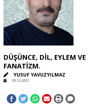
Sivil Toplum
Kültür - Sanat
Ekonomi
DÜŞÜNCE, DİL, EYLEM VE
Dünya
FANATİZM.
YUSUF YAVUZYILMAZ
Yorum - Analiz
05.12.2021
Söyleşi
Yazı Dizisi