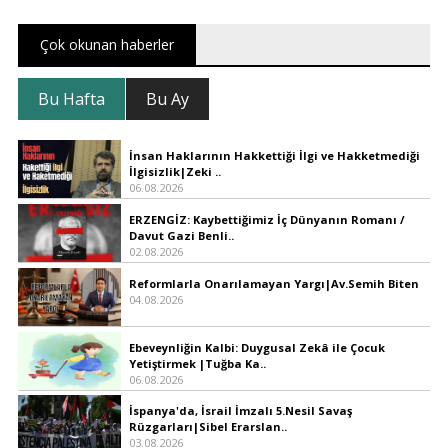
Çok okunan haberler
Bu Hafta
Bu Ay
İnsan Haklarının Hakkettiği İlgi ve Hakketmediği
İlgisizlik|Zeki ..
06.08.2026
ERZENGİZ: Kaybettiğimiz İç Dünyanın Romanı /
Davut Gazi Benli..
02.08.2026
Reformlarla Onarılamayan Yargı|Av.Semih Biten
04.08.2026
Ebeveynliğin Kalbi: Duygusal Zekâ ile Çocuk
Yetiştirmek |Tuğba Ka..
06.08.2026
İspanya'da, İsrail İmzalı 5.Nesil Savaş
Rüzgarları|Sibel Erarslan..
03.08.2026