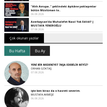
''Ahh Avrupa..'' şeklindeki âşıkâne yaklaşımlar
bütün Müslüman to..
06.08.2026
Azerbaycan’da Muhalefet Nasıl Yok Edildi? |
MUSTAFA YENEROĞLU
07.08.2026
Çok okunan yazılar
Bu Hafta
Bu Ay
YENİ BİR MEDENİYET İNŞA EDEBİLİR MİYİZ?
ORHAN GÖKTAŞ
07.08.2026
işte ben biraz da o hasreti severim.
MUSTAFA AKMEŞE
06.08.2026