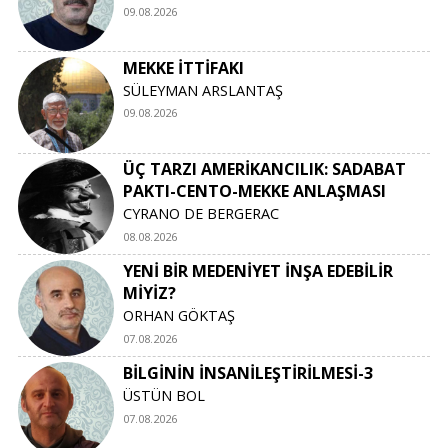
09.08.2026
MEKKE İTTİFAKI
SÜLEYMAN ARSLANTAŞ
09.08.2026
ÜÇ TARZI AMERİKANCILIK: SADABAT
PAKTI-CENTO-MEKKE ANLAŞMASI
CYRANO DE BERGERAC
08.08.2026
YENİ BİR MEDENİYET İNŞA EDEBİLİR
MİYİZ?
ORHAN GÖKTAŞ
07.08.2026
BİLGİNİN İNSANİLEŞTİRİLMESİ-3
ÜSTÜN BOL
07.08.2026