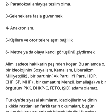
2- Paradoksal anlayışa teslim olma.
3-Geleneklere fazla güvenmek
4- Anakronizm.
5-Kişilere ve otoritelere aşırı bağlılık.
6- Metne ya da olaya kendi görüşünü giydirmek.
Alim, sadece hakikatin peşinden koşar. Bu anlamda o,
bir ideolojinin( Sosyalizm, Kemalizm, Liberalizm,
Milliyetçilik) , bir partinin( Ak Parti, IYI Parti, HDP,
CHP, SP, MHP) , bir cemaatin( Menzil, Ismailağa) ve bir
örgütün( PKK, DHKP-C, FETÖ, İŞİD) adamı olamaz.
Türkiye’de siyasal akımların, ideolojilerin ve dinin
sıklıkla rastlanılan farklı tarih okumaları, bugün
bulundukları yeri anlamlı kılmak içindir. Ulusalcı /