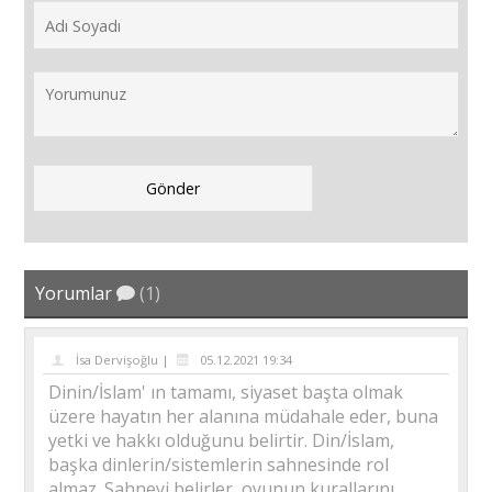
Yorumlar
(1)
İsa Dervişoğlu |
05.12.2021 19:34
Dinin/İslam' ın tamamı, siyaset başta olmak
üzere hayatın her alanına müdahale eder, buna
yetki ve hakkı olduğunu belirtir. Din/İslam,
başka dinlerin/sistemlerin sahnesinde rol
almaz. Sahneyi belirler, oyunun kurallarını