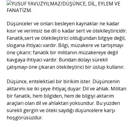
Portre
Düşünceler ve onları besleyen kaynaklar ne kadar
kısır ve verimsiz ise dil o kadar sert ve ötekileştiricidir.
Yazarlar
Fanatik,sert ve ötekileştirici olduğundan bilgiye değil,
slogana ihtiyacı vardır. Bilgi, müzakere ve tartışmayı
öne çıkarır; fanatik bir militanın müzakereye değil
kavgaya ihtiyacı vardır. Bundan dolayı sürekli
çatışmayı öne çıkaran ötekileştirici bir üslup kullanır.
Eğitim
Düşünce, entelektüel bir birikim ister. Düşüncenin
Dosya Haber
aktarımı ise iki şeye ihtiyaç duyar: Dil ve ahlak. Militan
bir fanatik, hem bilgiden, hem de bilgiyi aktarım
Ankara Analiz
araçları olan dil ve ahlaktan yoksundur. Bu yüzden
sürekli gergin ve öteki saydığı düşüncelere karşı
Sağlık
hoşgörüsüzdür.