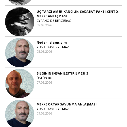
ÜÇ TARZI AMERİKANCILIK: SADABAT PAKTI-CENTO-
MEKKE ANLAŞMASI
CYRANO DE BERGERAC
08.08.2026
Neden İslamcıyım
YUSUF YAVUZYILMAZ
05.08.2026
BİLGİNİN İNSANİLEŞTİRİLMESİ-3
ÜSTÜN BOL
07.08.2026
MEKKE ORTAK SAVUNMA ANLAŞMASI
YUSUF YAVUZYILMAZ
09.08.2026