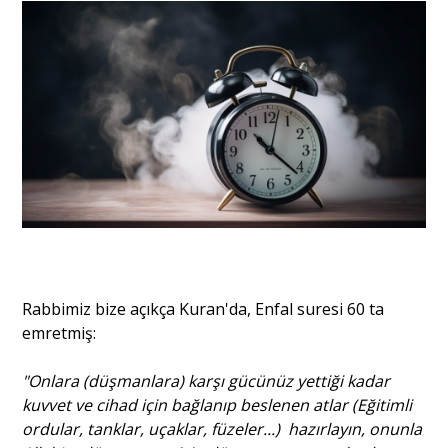
Portre
Yazarlar
Eğitim
Dosya Haber
Rabbimiz bize açıkça Kuran'da, Enfal suresi 60 ta
emretmiş:
Ankara Analiz
Sağlık
"Onlara (düşmanlara) karşı gücünüz yettiği kadar
kuvvet ve cihad için bağlanıp beslenen atlar (Eğitimli
ordular, tanklar, uçaklar, füzeler...) hazırlayın, onunla