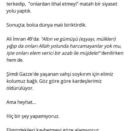
terkedip, "onlardan ithal etmeyi" matah bir siyaset
yolu yaptık.
Sonuçta; bolca dünya malı biriktirdik.
Ali İmran 49'da:
"Altın ve gümüşü (eşyayı, mülkleri)
yığıp da onları Allah yolunda harcamayanlar yok mu,
işte onları elem verici bir azab ile müjdele!"
denilirken
hem de.
Şimdi Gazze'de yaşanan vahşi soykırım için elimiz
kolumuz bağlı. Göz göre göre kardeşlerimiz
öldürülüyor.
Ama heyhat....
Hiç bir şey yapamıyoruz.
Elimizdekileri kaybetmeyi göze alamıyoruz.