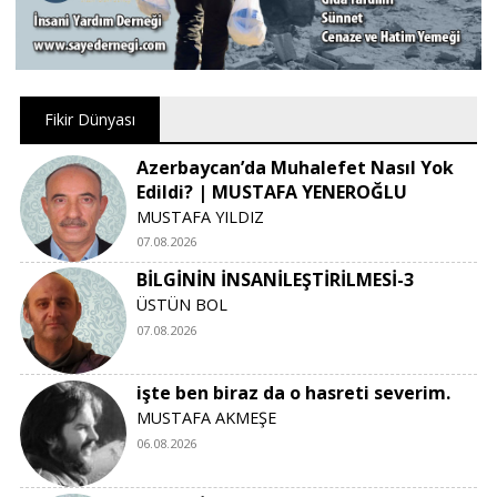
Fikir Dünyası
Azerbaycan’da Muhalefet Nasıl Yok
Edildi? | MUSTAFA YENEROĞLU
MUSTAFA YILDIZ
07.08.2026
BİLGİNİN İNSANİLEŞTİRİLMESİ-3
ÜSTÜN BOL
07.08.2026
işte ben biraz da o hasreti severim.
MUSTAFA AKMEŞE
06.08.2026