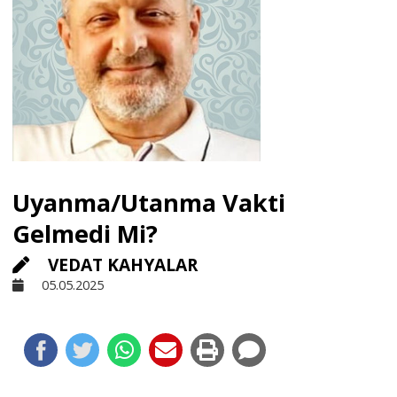
Sivil Toplum
Kültür - Sanat
Ekonomi
Uyanma/Utanma Vakti
Dünya
Gelmedi Mi?
VEDAT KAHYALAR
Yorum - Analiz
05.05.2025
Söyleşi
Yazı Dizisi