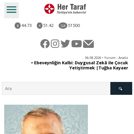
44.73
51.42
51500
$
€
GA
ya
06.08.2026 • Yorum - Analiz
rı
• Ebeveynliğin Kalbi: Duygusal Zekâ ile Çocuk
Yetiştirmek |Tuğba Kayaer
Türkiye
Derkenar