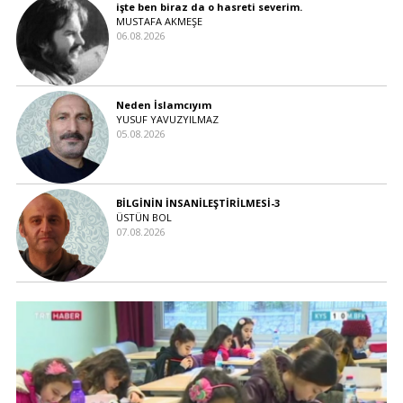
işte ben biraz da o hasreti severim.
MUSTAFA AKMEŞE
06.08.2026
Neden İslamcıyım
YUSUF YAVUZYILMAZ
05.08.2026
BİLGİNİN İNSANİLEŞTİRİLMESİ-3
ÜSTÜN BOL
07.08.2026