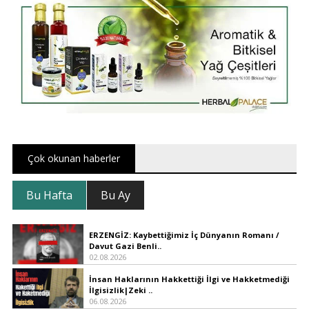
Çok okunan haberler
Bu Hafta
Bu Ay
ERZENGİZ: Kaybettiğimiz İç Dünyanın Romanı /
Davut Gazi Benli..
02.08.2026
İnsan Haklarının Hakkettiği İlgi ve Hakketmediği
İlgisizlik|Zeki ..
06.08.2026