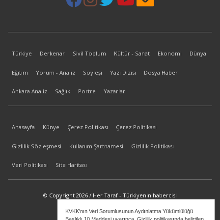
Türkiye
Derkenar
Sivil Toplum
Kültür - Sanat
Ekonomi
Dünya
Eğitim
Yorum - Analiz
Söyleşi
Yazı Dizisi
Dosya Haber
Ankara Analiz
Sağlık
Portre
Yazarlar
Anasayfa
Künye
Çerez Politikası
Çerez Politikası
Gizlilik Sözleşmesi
Kullanım Şartnamesi
Gizlilik Politikası
Veri Politikası
Site Haritası
© Copyright 2026 / Her Taraf - Türkiyenin habercisi
KVKK'nın Veri Sorumlusunun Aydınlatma Yükümlülüğü
bilgi@hertaraf.com
Başlıklı 10.Maddesi uyarınca, Gizlilik politikasında belirtilen