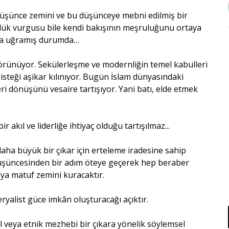
şünce zemini ve bu düşünceye mebni edilmiş bir
nlük vurgusu bile kendi bakışının meşruluğunu ortaya
ra uğramış durumda…
görünüyor. Sekülerleşme ve modernliğin temel kabulleri
 isteği aşikar kılınıyor. Bugün İslam dünyasındaki
geri dönüşünü vesaire tartışıyor. Yani batı, elde etmek
r akıl ve liderliğe ihtiyaç olduğu tartışılmaz...
daha büyük bir çıkar için erteleme iradesine sahip
düşüncesinden bir adım öteye geçerek hep beraber
a matuf zemini kuracaktır.
ryalist güce imkân oluşturacağı açıktır.
 veya etnik mezhebi bir çıkara yönelik söylemsel