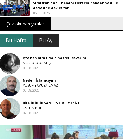
Sırbistan’dan Theodor Herzl’in babaannesi ile
dedesine devlet tör..
06.08.2026
Çok okunan yazılar
Bu Hafta
Bu Ay
işte ben biraz da o hasreti severim.
MUSTAFA AKMEŞE
06.08.2026
Neden İslamcıyım
YUSUF YAVUZYILMAZ
05.08.2026
BİLGİNİN İNSANİLEŞTİRİLMESİ-3
ÜSTÜN BOL
07.08.2026