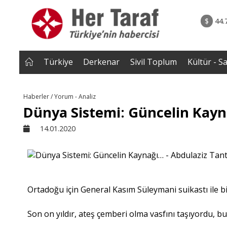
rum - Analiz
07.08.2026 • Tü
Edildi? |
• Türkiye, Pakistan ve Suudi Arabistan imzayı a
$
44.
NEROĞLU
Mekke Anlaşması yürürlüğe g
Türkiye
Derkenar
Sivil Toplum
Kültür - S
Haberler / Yorum - Analiz
Dünya Sistemi: Güncelin Kayn
14.01.2020
Ortadoğu için General Kasım Süleymani suikastı ile bi
Son on yıldır, ateş çemberi olma vasfını taşıyordu, b