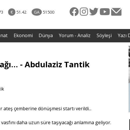
rkiye
07.08.2026 • Dünya
ttı!
• Gannuşi'nin serbest bırakılması için çağrı
73
€
51.42
GA
51500
irdi
anat
Ekonomi
Dünya
Yorum - Analiz
Söyleşi
Yazı D
ağı… - Abdulaziz Tantik
r ateş çemberine dönüşmesi startı verildi...
u vasfını daha uzun süre taşıyacağı anlamına geliyor.