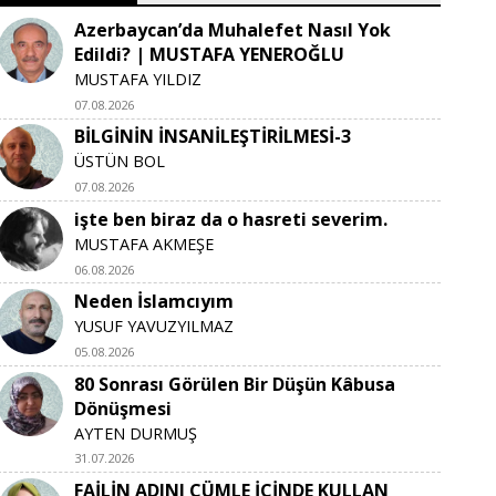
Azerbaycan’da Muhalefet Nasıl Yok
Edildi? | MUSTAFA YENEROĞLU
MUSTAFA YILDIZ
07.08.2026
BİLGİNİN İNSANİLEŞTİRİLMESİ-3
ÜSTÜN BOL
07.08.2026
işte ben biraz da o hasreti severim.
MUSTAFA AKMEŞE
06.08.2026
Neden İslamcıyım
YUSUF YAVUZYILMAZ
05.08.2026
80 Sonrası Görülen Bir Düşün Kâbusa
Dönüşmesi
AYTEN DURMUŞ
31.07.2026
FAİLİN ADINI CÜMLE İÇİNDE KULLAN