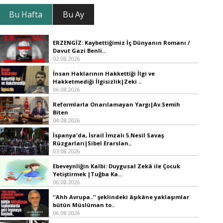
Bu Hafta
Bu Ay
ERZENGİZ: Kaybettiğimiz İç Dünyanın Romanı /
Davut Gazi Benli..
02.08.2026
İnsan Haklarının Hakkettiği İlgi ve
Hakketmediği İlgisizlik|Zeki ..
06.08.2026
Reformlarla Onarılamayan Yargı|Av.Semih
Biten
04.08.2026
İspanya'da, İsrail İmzalı 5.Nesil Savaş
Rüzgarları|Sibel Erarslan..
03.08.2026
Ebeveynliğin Kalbi: Duygusal Zekâ ile Çocuk
Yetiştirmek |Tuğba Ka..
06.08.2026
''Ahh Avrupa..'' şeklindeki âşıkâne yaklaşımlar
bütün Müslüman to..
06.08.2026