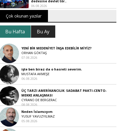
dedesine devlet tör..
06.08.2026
Çok okunan yazılar
Bu Hafta
Bu Ay
YENİ BİR MEDENİYET İNŞA EDEBİLİR MİYİZ?
ORHAN GÖKTAŞ
07.08.2026
işte ben biraz da o hasreti severim.
MUSTAFA AKMEŞE
06.08.2026
ÜÇ TARZI AMERİKANCILIK: SADABAT PAKTI-CENTO-
MEKKE ANLAŞMASI
CYRANO DE BERGERAC
08.08.2026
Neden İslamcıyım
YUSUF YAVUZYILMAZ
05.08.2026