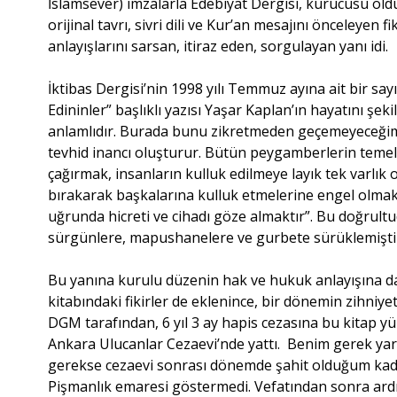
İslamsever) imzalarla Edebiyat Dergisi, kurucusu old
orijinal tavrı, sivri dili ve Kur’an mesajını önceleyen 
anlayışlarını sarsan, itiraz eden, sorgulayan yanı idi.
İktibas Dergisi’nin 1998 yılı Temmuz ayına ait bir say
Edininler” başlıklı yazısı Yaşar Kaplan’ın hayatını ş
anlamlıdır. Burada bunu zikretmeden geçemeyeceğim.
tevhid inancı oluşturur. Bütün peygamberlerin temel v
çağırmak, insanların kulluk edilmeye layık tek varlık o
bırakarak başkalarına kulluk etmelerine engel olmak 
uğrunda hicreti ve cihadı göze almaktır”. Bu doğrultud
sürgünlere, mapushanelere ve gurbete sürüklemişti
Bu yanına kurulu düzenin hak ve hukuk anlayışına da
kitabındaki fikirler de eklenince, bir dönemin zihni
DGM tarafından, 6 yıl 3 ay hapis cezasına bu kitap yüz
Ankara Ulucanlar Cezaevi’nde yattı. Benim gerek yar
gerekse cezaevi sonrası dönemde şahit olduğum kada
Pişmanlık emaresi göstermedi. Vefatından sonra ardınd