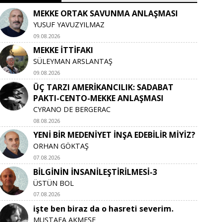
MEKKE ORTAK SAVUNMA ANLAŞMASI
YUSUF YAVUZYILMAZ
09.08.2026
MEKKE İTTİFAKI
SÜLEYMAN ARSLANTAŞ
09.08.2026
ÜÇ TARZI AMERİKANCILIK: SADABAT
PAKTI-CENTO-MEKKE ANLAŞMASI
CYRANO DE BERGERAC
08.08.2026
YENİ BİR MEDENİYET İNŞA EDEBİLİR MİYİZ?
ORHAN GÖKTAŞ
07.08.2026
BİLGİNİN İNSANİLEŞTİRİLMESİ-3
ÜSTÜN BOL
07.08.2026
işte ben biraz da o hasreti severim.
MUSTAFA AKMEŞE