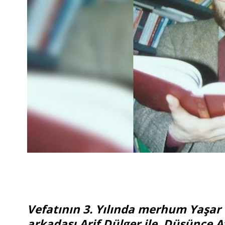
Vefatının 3. Yılında merhum Yaşar
arkadaşı Arif Dülger ile Düşünce At