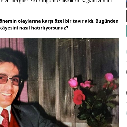
lke vb. dergilerle kurduğumuz ilişkilerin sağlam zemini
dönemin olaylarına karşı özel bir tavır aldı. Bugünden
kâyesini nasıl hatırlıyorsunuz?