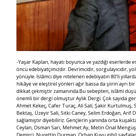
-Yaşar Kaplan, hayatı boyunca ve yazdığı eserlerde es
öncü edebiyatçımızdır. Devrimcidir, sorgulayıcıdır, yol
yönüyle. İslâmcı diye nitelenen edebiyatın 80’li yılla
hikâye ve eleştirel yönleri ağır bassa da şiirin ayrı bi
dikkat çekmiştir zamanında.Bu sebepten, islâmi düşün
önemli bir dergi olmuştur Aylık Dergi. Çok sayıda genç
Ahmet Kekeç, Cafer Turaç, Ali Sali, Şakir Kurtulmuş, S
Bektaş, Üzeyir Sali, Sıtkı Caney, Selim Erdoğan, Arif
sağlamıştır diyebiliriz. Gençlerin yanında orta kuşakt
Ceylan, Osman Sarı, Mehmet Ay, Metin Önal Mengüşo
Demirci, Nurettin Durman, Orhan Kuyu gibi) sayfaların