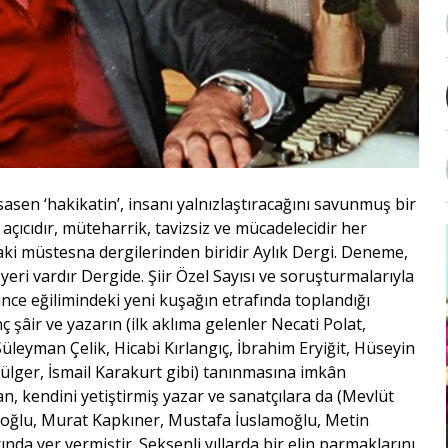
asen ‘hakikatin’, insanı yalnızlaştıracağını savunmuş bir
 açıcıdır, müteharrik, tavizsiz ve mücadelecidir her
rdaki müstesna dergilerinden biridir Aylık Dergi. Deneme,
r yeri vardır Dergide. Şiir Özel Sayısı ve soruşturmalarıyla
ce eğilimindeki yeni kuşağın etrafında toplandığı
 şâir ve yazarın (ilk aklıma gelenler Necati Polat,
üleyman Çelik, Hicabi Kırlangıç, İbrahim Eryiğit, Hüseyin
 Dülger, İsmail Karakurt gibi) tanınmasına imkân
an, kendini yetiştirmiş yazar ve sanatçılara da (Mevlüt
ğlu, Murat Kapkıner, Mustafa İuslamoğlu, Metin
da yer vermiştir. Seksenli yıllarda bir elin parmaklarını