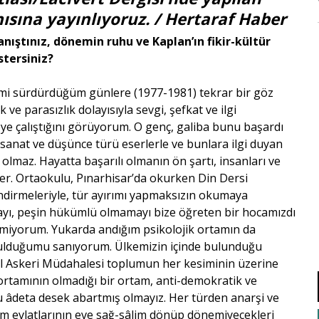
sına yayınlıyoruz. / Hertaraf Haber
anıştınız, dönemin ruhu ve Kaplan’ın fikir-kültür
stersiniz?
ilimi sürdürdüğüm günlere (1977-1981) tekrar bir göz
ve parasızlık dolayısıyla sevgi, şefkat ve ilgi
ye çalıştığını görüyorum. O genç, galiba bunu başardı
sanat ve düşünce türü eserlerle ve bunlara ilgi duyan
lmaz. Hayatta başarılı olmanın ön şartı, insanları ve
eçer. Ortaokulu, Pınarhisar’da okurken Din Dersi
ndirmeleriyle, tür ayırımı yapmaksızın okumaya
ayı, peşin hükümlü olmamayı bize öğreten bir hocamızdı
emiyorum. Yukarda andığım psikolojik ortamın da
da bulduğumu sanıyorum. Ülkemizin içinde bulunduğu
lül Askeri Müdahalesi toplumun her kesiminin üzerine
n ortamının olmadığı bir ortam, anti-demokratik ve
rdu âdeta desek abartmış olmayız. Her türden anarşi ve
m evlatlarının eve sağ-sâlim dönüp dönemiyecekleri