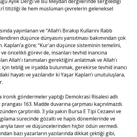
uğu Aylık Dergi ve Bu Meydan dergilerinde sergilediği
fikrî titizliği ile hem müslüman çevrelerin geleneksel
ısında yayınlanan ve “Allah’ı Bırakıp Kullarını Rabb
ekillendiren düşünce dünyasını yansıtması bakımından çok
 Kaplan’a göre; “Kur'an düşünce sisteminin temelini,
e öncelikli görevi de, insanları tevhid inancına
lan Allah'ı tanımaları gerektiğini anlatmak ve Allah'ı
için tebliğ ve irşadda bulunmak, gerekirse tevhid inancı
aki hayatı ve yazılarıdır ki Yaşar Kaplan’ı unutuluşlara,
r.
 ironik göndermeler yaptığı Demokrasi Risalesi adlı
yet prangası 163. Madde duvarına çarpması kaçınılmazdı.
ünden çarptırıldı. 3 yıla yakın Bursa E Tipi Cezaevi ve
gılama sürecinde gözaltı ve hapis dönemlerinde ve
rıyla tavır ve düşüncelerinden hiçbir ödün vermedi.
an bazı yazarların yazılarında dikkat çektiği gibi,