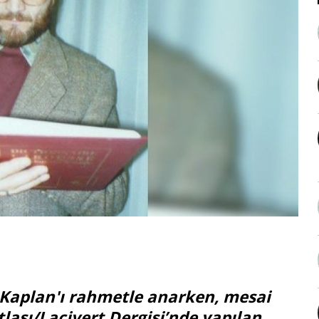
 Kaplan'ı rahmetle anarken, mesai
lası/Lacivert Dergisi’nde yapılan