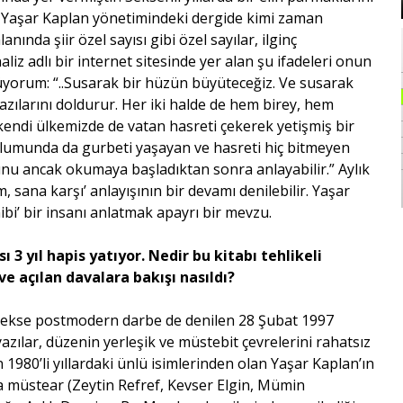
i. Yaşar Kaplan yönetimindeki dergide kimi zaman
anında şiir özel sayısı gibi özel sayılar, ilginç
liz adlı bir internet sitesinde yer alan şu ifadeleri onun
nüyorum: “..Susarak bir hüzün büyüteceğiz. Ve susarak
bazılarını doldurur. Her iki halde de hem birey, hem
 kendi ülkemizde de vatan hasreti çekerek yetişmiş bir
oplumunda da gurbeti yaşayan ve hasreti hiç bitmeyen
nu ancak okumaya başladıktan sonra anlayabilir.” Aylık
, sana karşı’ anlayışının bir devamı denilebilir. Yaşar
ibi’ bir insanı anlatmak apayrı bir mevzu.
ı 3 yıl hapis yatıyor. Nedir bu kitabı tehlikeli
ve açılan davalara bakışı nasıldı?
erekse postmodern darbe de denilen 28 Şubat 1997
zılar, düzenin yerleşik ve müstebit çevrelerini rahatsız
n 1980’li yıllardaki ünlü isimlerinden olan Yaşar Kaplan’ın
da müstear (Zeytin Refref, Kevser Elgin, Mümin