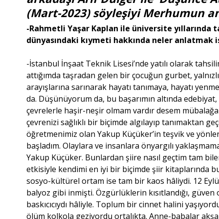
(Mart-2023) söyleşiyi Merhumun anı
-Rahmetli Yaşar Kaplan ile üniversite yıllarında t
dünyasındaki kıymeti hakkında neler anlatmak i
-İstanbul İnşaat Teknik Lisesi’nde yatılı olarak tahs
attığımda taşradan gelen bir çocuğun gurbet, yalnızlık 
arayışlarına sarınarak hayatı tanımaya, hayatı yenme
da. Düşünüyorum da, bu başarımın altında edebiyat, 
çevrelerle haşir-neşir olmam vardır desem mübalağa o
çevrenizi sağlıklı bir biçimde algılayıp tanımaktan g
öğretmenimiz olan Yakup Küçüker’in teşvik ve yönle
başladım. Olaylara ve insanlara önyargılı yaklaşmam
Yakup Küçüker. Bunlardan şiire nasıl geçtim tam bil
etkisiyle kendimi en iyi bir biçimde şiir kitapların
sosyo-kültürel ortam ise tam bir kaos hâliydi. 12 Ey
balyoz gibi inmişti. Özgürlüklerin kısıtlandığı, güve
baskıcıcıydı hâliyle. Toplum bir cinnet halini yaşıyo
ölüm kolkola geziyordu ortalıkta. Anne-babalar akşa