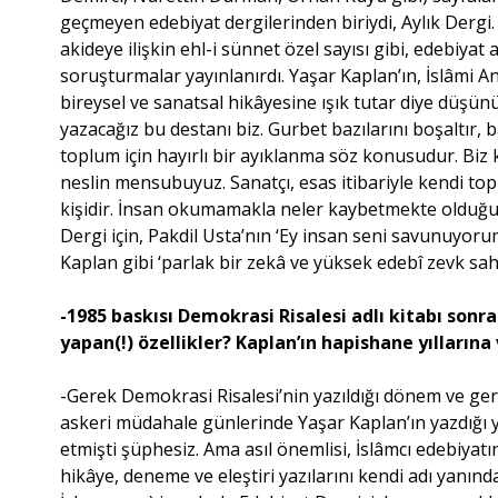
geçmeyen edebiyat dergilerinden biriydi, Aylık Derg
akideye ilişkin ehl-i sünnet özel sayısı gibi, edebiyat al
soruşturmalar yayınlanırdı. Yaşar Kaplan’ın, İslâmi Ana
bireysel ve sanatsal hikâyesine ışık tutar diye düşü
yazacağız bu destanı biz. Gurbet bazılarını boşaltır, 
toplum için hayırlı bir ayıklanma söz konusudur. Biz
neslin mensubuyuz. Sanatçı, esas itibariyle kendi t
kişidir. İnsan okumamakla neler kaybetmekte olduğu
Dergi için, Pakdil Usta’nın ‘Ey insan seni savunuyorum
Kaplan gibi ‘parlak bir zekâ ve yüksek edebî zevk sah
-1985 baskısı Demokrasi Risalesi adlı kitabı sonras
yapan(!) özellikler? Kaplan’ın hapishane yıllarına 
-Gerek Demokrasi Risalesi’nin yazıldığı dönem ve g
askeri müdahale günlerinde Yaşar Kaplan’ın yazdığı ya
etmişti şüphesiz. Ama asıl önemlisi, İslâmcı edebiyatı
hikâye, deneme ve eleştiri yazılarını kendi adı yanın