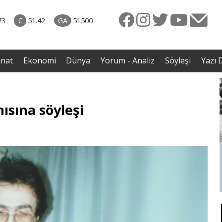
rkiye
07.08.2026 • Dünya
ttı!
• Gannuşi'nin serbest bırakılması için çağrı
73
€
51.42
GA
51500
irdi
anat
Ekonomi
Dünya
Yorum - Analiz
Söyleşi
Yazı D
nısına söyleşi