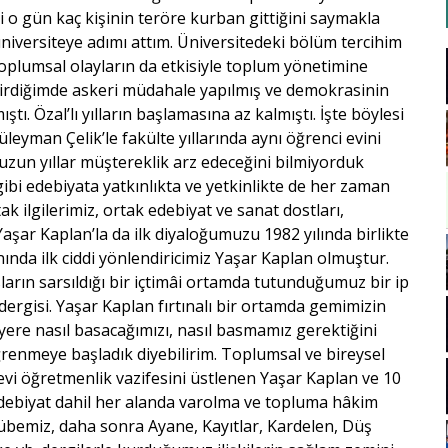
i o gün kaç kişinin teröre kurban gittiğini saymakla
 üniversiteye adımı attım. Üniversitedeki bölüm tercihim
plumsal olayların da etkisiyle toplum yönetimine
e girdiğimde askeri müdahale yapılmış ve demokrasinin
tı. Özal’lı yılların başlamasına az kalmıştı. İşte böylesi
eyman Çelik’le fakülte yıllarında aynı öğrenci evini
e uzun yıllar müştereklik arz edeceğini bilmiyorduk
gibi edebiyata yatkınlıkta ve yetkinlikte de her zaman
k ilgilerimiz, ortak edebiyat ve sanat dostları,
. Yaşar Kaplan’la da ilk diyaloğumuzu 1982 yılında birlikte
nında ilk ciddi yönlendiricimiz Yaşar Kaplan olmuştur.
ların sarsıldığı bir içtimâi ortamda tutunduğumuz bir ip
ergisi. Yaşar Kaplan fırtınalı bir ortamda gemimizin
yere nasıl basacağımızı, nasıl basmamız gerektiğini
ğrenmeye başladık diyebilirim. Toplumsal ve bireysel
nevi öğretmenlik vazifesini üstlenen Yaşar Kaplan ve 10
 edebiyat dahil her alanda varolma ve topluma hâkim
rübemiz, daha sonra Ayane, Kayıtlar, Kardelen, Düş