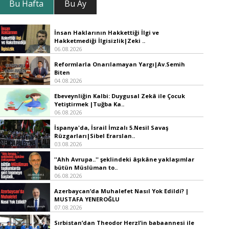
Bu Hafta
Bu Ay
İnsan Haklarının Hakkettiği İlgi ve
Hakketmediği İlgisizlik|Zeki ..
06.08.2026
Reformlarla Onarılamayan Yargı|Av.Semih
Biten
04.08.2026
Ebeveynliğin Kalbi: Duygusal Zekâ ile Çocuk
Yetiştirmek |Tuğba Ka..
06.08.2026
İspanya'da, İsrail İmzalı 5.Nesil Savaş
Rüzgarları|Sibel Erarslan..
03.08.2026
''Ahh Avrupa..'' şeklindeki âşıkâne yaklaşımlar
bütün Müslüman to..
06.08.2026
Azerbaycan’da Muhalefet Nasıl Yok Edildi? |
MUSTAFA YENEROĞLU
07.08.2026
Sırbistan’dan Theodor Herzl’in babaannesi ile