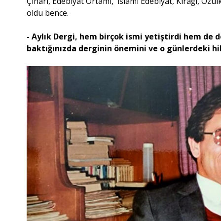
Çınarı, Edebiyat Ortamı, İslami Edebiyat, Kırağı, Özü
oldu bence.
- Aylık Dergi, hem birçok ismi yetiştirdi hem de 
baktığınızda derginin önemini ve o günlerdeki hi