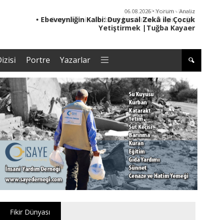
06.08.2026 • Yorum - Analiz
• Ebeveynliğin Kalbi: Duygusal Zekâ ile Çocuk
• '
Yetiştirmek |Tuğba Kayaer
izisi
Portre
Yazarlar
Fikir Dünyası