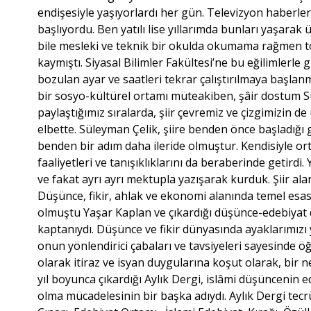
endişesiyle yaşıyorlardı her gün. Televizyon haberler
başlıyordu. Ben yatılı lise yıllarımda bunları yaşarak
bile mesleki ve teknik bir okulda okumama rağmen to
kaymıştı. Siyasal Bilimler Fakültesi’ne bu eğilimlerl
bozulan ayar ve saatleri tekrar çalıştırılmaya başlanmış
bir sosyo-kültürel ortamı müteakiben, şâir dostum Sül
paylaştığımız sıralarda, şiir çevremiz ve çizgimizin d
elbette. Süleyman Çelik, şiire benden önce başladığı 
benden bir adım daha ileride olmuştur. Kendisiyle orta
faaliyetleri ve tanışıklıklarını da beraberinde getirdi
ve fakat ayrı ayrı mektupla yazışarak kurduk. Şiir ala
Düşünce, fikir, ahlak ve ekonomi alanında temel esas
olmuştu Yaşar Kaplan ve çıkardığı düşünce-edebiyat d
kaptanıydı. Düşünce ve fikir dünyasında ayaklarımızı 
onun yönlendirici çabaları ve tavsiyeleri sayesinde ö
olarak itiraz ve isyan duygularına koşut olarak, bir 
yıl boyunca çıkardığı Aylık Dergi, islâmi düşüncenin
olma mücadelesinin bir başka adıydı. Aylık Dergi tec