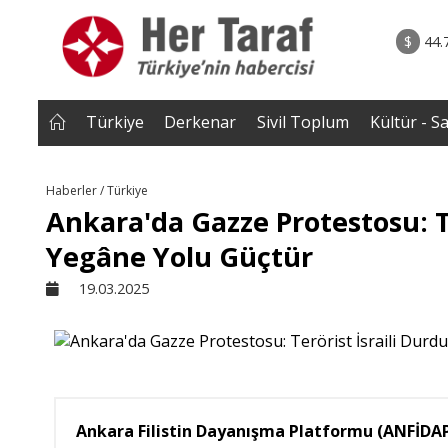
rum - Analiz
07.08.2026 • Tü
Edildi? |
• Türkiye, Pakistan ve Suudi Arabistan imzayı a
$
44.
NEROĞLU
Mekke Anlaşması yürürlüğe g
Türkiye
Derkenar
Sivil Toplum
Kültür - S
Haberler / Türkiye
Ankara'da Gazze Protestosu: T
Yegâne Yolu Güçtür
19.03.2025
Ankara Filistin Dayanışma Platformu (ANFİDAP