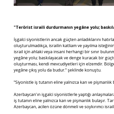
"Terörist israili durdurmanın yegâne yolu; baskı
İşgalci siyonistlerin ancak güçten anladıklarını hatır
oluşturulmadıkça, israilin katliam ve yayılma isteğin
israil için ahlaki veya insani herhangi bir sınır bulu
yegâne yolu; baskılayacak ve denge kuracak bir güçt
oluşturması, kendi mevcudiyetleri için elzemdir. Bölge
yegâne çıkış yolu da budur." şeklinde konuştu.
"Siyonistle iş tutanın eline yalnızca kan ve pişmanlık 
Azerbaycan'ın işgalci siyonistlerle yaptığı anlaşmala
iş tutanın eline yalnızca kan ve pişmanlık bulaşır. 
Azerbaycan, acilen özüne dönmeli ve soykırımcı israile