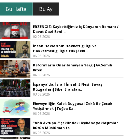
Bu Hafta
Bu Ay
ERZENGİZ: Kaybettiğimiz İç Dünyanın Romanı /
Davut Gazi Benli..
02.08.2026
İnsan Haklarının Hakkettiği İlgi ve
Hakketmediği İlgisizlik|Zeki ..
06.08.2026
Reformlarla Onarılamayan Yargı|Av.Semih
Biten
04.08.2026
İspanya'da, İsrail İmzalı 5.Nesil Savaş
Rüzgarları|Sibel Erarslan..
03.08.2026
Ebeveynliğin Kalbi: Duygusal Zekâ ile Çocuk
Yetiştirmek |Tuğba Ka..
06.08.2026
''Ahh Avrupa..'' şeklindeki âşıkâne yaklaşımlar
bütün Müslüman to..
06.08.2026