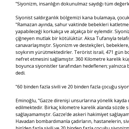
"Siyonizm, insanlığın dokunulmaz saydığı tüm değerl
Siyonist saldırganlık bölgemizi kana bulamaya, çocuk
"Ramazan ayında, sahur vaktinde bebekleri katletme
yapabileceği korkakça ve alçakça bir eylemdir. Siyon
çiğneyen mutlak bir kötülüktür. Aksa Tufanıyla tela
canavarlaşmıştır. Siyonizm ve destekçileri, bebeklere, 
soykırım yürütmektedirler. Terörist israil, 471 gün
nefret etmesini sağlamıştır. 360 Kilometre karelik k
boyunca siyonistler tarafından hedeflenen; yalnızca
dedi.
"60 binden fazla sivili ve 20 binden fazla çocuğu siyo
Eminoğlu, "Gazze direnişi unsurlarına yönelik kayda de
edilmektedir. Birkaç kilometre karelik alanda sözde s
sağlayamamıştır. Gazze’de askeri hakimiyet sağlaya
Havadan bombardımanla çadırların, hastanelerin, sivi
bin’den fazla sivili ve 20 binden fazla çocuğu siyoni