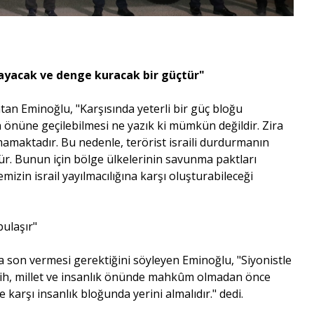
layacak ve denge kuracak bir güçtür"
latan Eminoğlu, "Karşısında yeterli bir güç bloğu
in önüne geçilebilmesi ne yazık ki mümkün değildir. Zira
nmamaktadır. Bu nedenle, terörist israili durdurmanın
ür. Bunun için bölge ülkelerinin savunma paktları
mizin israil yayılmacılığına karşı oluşturabileceği
bulaşır"
ra son vermesi gerektiğini söyleyen Eminoğlu, "Siyonistle
Tarih, millet ve insanlık önünde mahkûm olmadan önce
 karşı insanlık bloğunda yerini almalıdır." dedi.