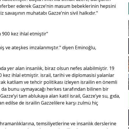
ı seferber ederek Gazze’nin masum bebeklerinin hepsini
 savaşının muhatabı Gazze’nin sivil halkıdır."
 900 kez ihlal etmiştir"
iş ve ateşkes imzalanmıştır." diyen Eminoğlu,
ında yer alan insanlık, biraz olsun nefes alabilmiştir. 19
kez ihlal etmiştir. israil, tarihi ve diplomasisi yalanlar
k katliam ve tehcir politikası izleyen israilin en önemli
nda da bunu uymayacağı herkes tarafından bilinen bir
azze’yi tam ablukaya alan katil israil, Gazze’ye su, gıda,
lan edilse de israilin Gazzelilere karşı zulmü hiç
kahramanlıklarına, temsiliyetlerine ve insanlık derslerine