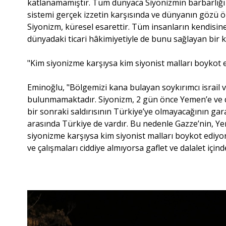
katlanamamıştır. Tüm dünyaca Siyonizmin barbarlığı
sistemi gerçek izzetin karşısında ve dünyanın gözü 
Siyonizm, küresel esarettir. Tüm insanların kendisin
dünyadaki ticari hâkimiyetiyle de bunu sağlayan bir 
"Kim siyonizme karşıysa kim siyonist malları boykot 
Eminoğlu, "Bölgemizi kana bulayan soykırımcı israil 
bulunmamaktadır. Siyonizm, 2 gün önce Yemen’e ve dün 
bir sonraki saldırısının Türkiye’ye olmayacağının garan
arasında Türkiye de vardır. Bu nedenle Gazze’nin, Yem
siyonizme karşıysa kim siyonist malları boykot ediyo
ve çalışmaları ciddiye almıyorsa gaflet ve dalalet içinde