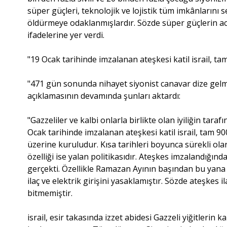
süper güçleri, teknolojik ve lojistik tüm imkânların
öldürmeye odaklanmışlardır. Sözde süper güçlerin aciz
ifadelerine yer verdi.
"19 Ocak tarihinde imzalanan ateşkesi katil israil, tam
"471 gün sonunda nihayet siyonist canavar dize gelm
açıklamasının devamında şunları aktardı:
"Gazzeliler ve kalbi onlarla birlikte olan iyiliğin taraf
Ocak tarihinde imzalanan ateşkesi katil israil, tam 900 
üzerine kuruludur. Kısa tarihleri boyunca sürekli olara
özelliği ise yalan politikasıdır. Ateşkes imzalandığı
gerçekti. Özellikle Ramazan Ayının başından bu yana G
ilaç ve elektrik girişini yasaklamıştır. Sözde ateşkes i
bitmemiştir.
israil, esir takasında izzet abidesi Gazzeli yiğitlerin 