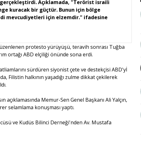
gerçekleştirdi. Açıklamada, "Terörist israili
ge kuracak bir güçtür. Bunun için bölge
di mevcudiyetleri için elzemdir." ifadesine
 düzenlenen protesto yürüyüşü, teravih sonrası Tuğba
ım ortağı ABD elçiliği önünde sona erdi.
liamlarını sürdüren siyonist çete ve destekçisi ABD'yİ
da, Filistin halkının yaşadığı zulme dikkat çekilerek
dı.
ı basın açıklamasında Memur-Sen Genel Başkanı Ali Yalçın,
birer selamlama konuşması yaptı.
üsü ve Kudüs Bilinci Derneği'nden Av. Mustafa