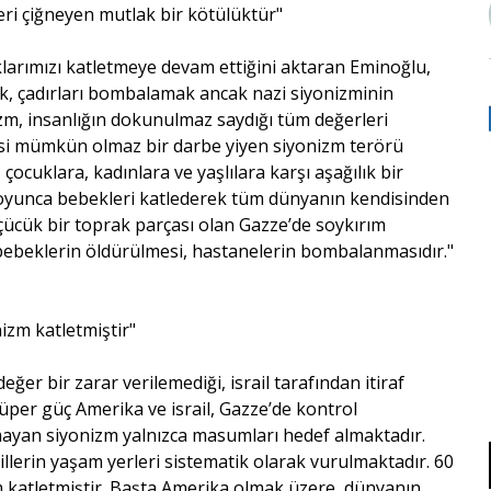
eri çiğneyen mutlak bir kötülüktür"
larımızı katletmeye devam ettiğini aktaran Eminoğlu,
k, çadırları bombalamak ancak nazi siyonizminin
izm, insanlığın dokunulmaz saydığı tüm değerleri
fisi mümkün olmaz bir darbe yiyen siyonizm terörü
çocuklara, kadınlara ve yaşlılara karşı aşağılık bir
 boyunca bebekleri katlederek tüm dünyanın kendisinden
üçücük bir toprak parçası olan Gazze’de soykırım
 bebeklerin öldürülmesi, hastanelerin bombalanmasıdır."
nizm katletmiştir"
ğer bir zarar verilemediği, israil tarafından itiraf
üper güç Amerika ve israil, Gazze’de kontrol
mayan siyonizm yalnızca masumları hedef almaktadır.
llerin yaşam yerleri sistematik olarak vurulmaktadır. 60
zm katletmiştir. Başta Amerika olmak üzere, dünyanın