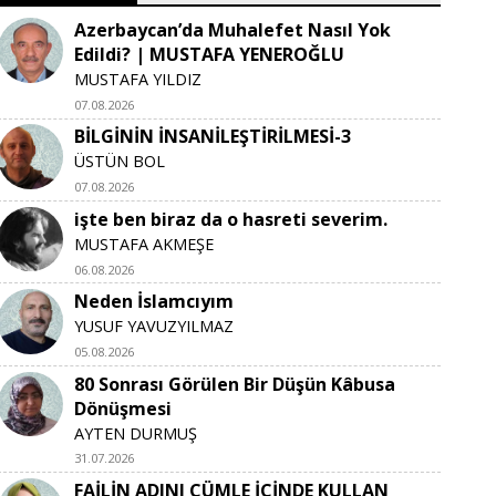
Azerbaycan’da Muhalefet Nasıl Yok
Edildi? | MUSTAFA YENEROĞLU
MUSTAFA YILDIZ
07.08.2026
BİLGİNİN İNSANİLEŞTİRİLMESİ-3
ÜSTÜN BOL
07.08.2026
işte ben biraz da o hasreti severim.
MUSTAFA AKMEŞE
06.08.2026
Neden İslamcıyım
YUSUF YAVUZYILMAZ
05.08.2026
80 Sonrası Görülen Bir Düşün Kâbusa
Dönüşmesi
AYTEN DURMUŞ
31.07.2026
FAİLİN ADINI CÜMLE İÇİNDE KULLAN