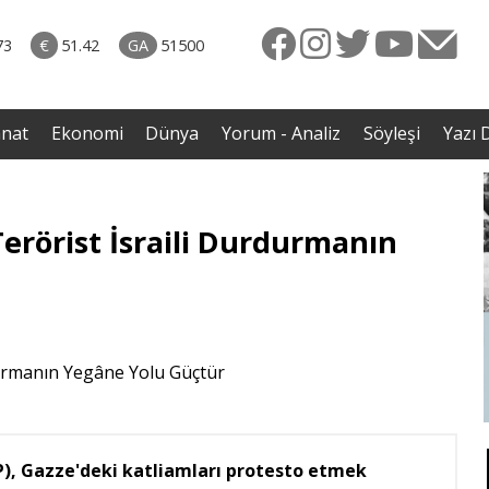
rkiye
07.08.2026 • Dünya
ttı!
• Gannuşi'nin serbest bırakılması için çağrı
73
€
51.42
GA
51500
irdi
anat
Ekonomi
Dünya
Yorum - Analiz
Söyleşi
Yazı D
erörist İsraili Durdurmanın
), Gazze'deki katliamları protesto etmek