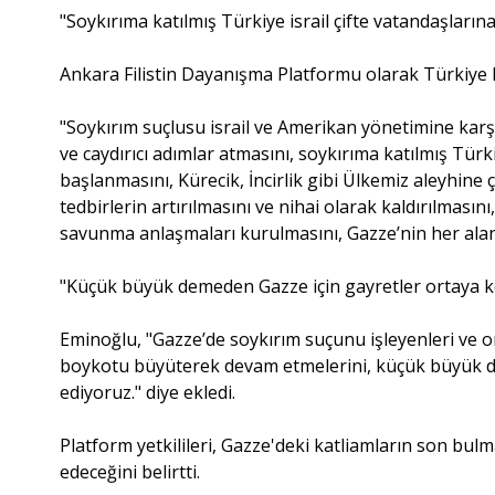
"Soykırıma katılmış Türkiye israil çifte vatandaşların
Ankara Filistin Dayanışma Platformu olarak Türkiye h
"Soykırım suçlusu israil ve Amerikan yönetimine karşı 
ve caydırıcı adımlar atmasını, soykırıma katılmış Türki
başlanmasını, Kürecik, İncirlik gibi Ülkemiz aleyhine 
tedbirlerin artırılmasını ve nihai olarak kaldırılmasını,
savunma anlaşmaları kurulmasını, Gazze’nin her ala
"Küçük büyük demeden Gazze için gayretler ortaya k
Eminoğlu, "Gazze’de soykırım suçunu işleyenleri ve on
boykotu büyüterek devam etmelerini, küçük büyük d
ediyoruz." diye ekledi.
Platform yetkilileri, Gazze'deki katliamların son bul
edeceğini belirtti.