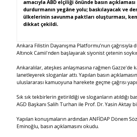
amacıyla ABD elçiliği önünde basın açıklaması 
durdurmanın yegâne yolu; baskılayacak ve den
ülkelerinin savunma paktları oluşturması, ken
dikkat çekildi.
Ankara Filistin Dayanışma Platformu’nun çağrısıyla
Altınok Camii'nden başlayarak siyonist çetenin soykır
Ankaralılar, ateşkes anlaşmasına rağmen Gazze'de kat
lanetleyerek sloganlar attı. Yapılan basın açıklamasın
uluslararası kamuoyuna harekete geçme çağrısı yapıl
Sık sık tekbirlerin getirildiği ve sloganların atıldığ
AGD Başkanı Salih Turhan ile Prof. Dr. Yasin Aktay 
Yapılan konuşmaların ardından ANFİDAP Dönem Sözc
Eminoğlu, basın açıklamasını okudu.