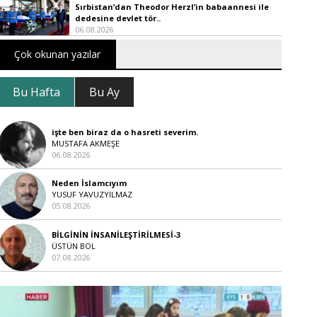
Sırbistan’dan Theodor Herzl’in babaannesi ile
dedesine devlet tör..
06.08.2026
Çok okunan yazılar
Bu Hafta
Bu Ay
işte ben biraz da o hasreti severim.
MUSTAFA AKMEŞE
06.08.2026
Neden İslamcıyım
YUSUF YAVUZYILMAZ
05.08.2026
BİLGİNİN İNSANİLEŞTİRİLMESİ-3
ÜSTÜN BOL
07.08.2026