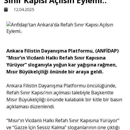
Sınır Kapısı Açılsın Eylemi..
12.04.2025
Sivil Toplum
Kültür - Sanat
Ankara Filistin Dayanışma Platformu, (ANFİDAP)
Ekonomi
“Mısır’ın Vicdanlı Halkı Refah Sınır Kapısına
Yürüyor” sloganıyla yoğun kar yağışına rağmen,
Dünya
Mısır Büyükelçiliği önünde bir araya geldi.
Ankara Filistin Dayanışma Platformu öncülüğünde,
Yorum - Analiz
Refah Sınır Kapısı’nın açılması talebiyle Başkentte
Mısır Büyükelçiliği önünde kalabalık bir kitle bir basın
açıklaması düzenlendi.
Söyleşi
“Mısır’ın Vicdanlı Halkı Refah Sınır Kapısına Yürüyor”
ve “Gazze İçin Sessiz Kalma” sloganlarının öne çıktığı
Yazı Dizisi