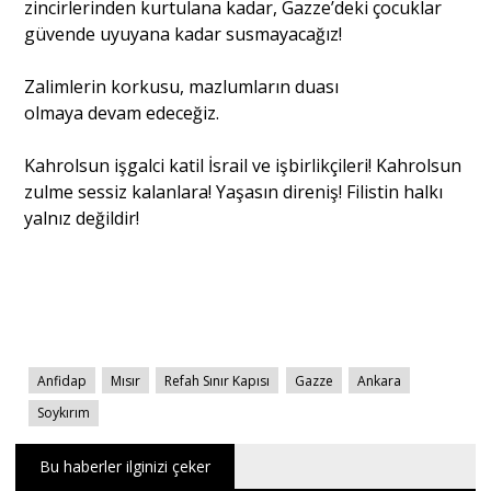
zincirlerinden kurtulana kadar, Gazze’deki çocuklar
güvende uyuyana kadar susmayacağız!
Zalimlerin korkusu, mazlumların duası
olmaya devam edeceğiz.
Kahrolsun işgalci katil İsrail ve işbirlikçileri! Kahrolsun
zulme sessiz kalanlara! Yaşasın direniş! Filistin halkı
yalnız değildir!
Anfidap
Mısır
Refah Sınır Kapısı
Gazze
Ankara
Soykırım
Bu haberler ilginizi çeker