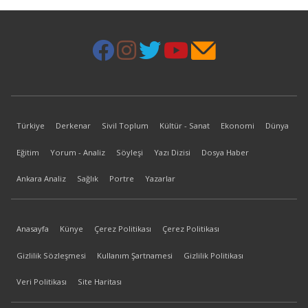
Türkiye
Derkenar
Sivil Toplum
Kültür - Sanat
Ekonomi
Dünya
Eğitim
Yorum - Analiz
Söyleşi
Yazı Dizisi
Dosya Haber
Ankara Analiz
Sağlık
Portre
Yazarlar
Anasayfa
Künye
Çerez Politikası
Çerez Politikası
Gizlilik Sözleşmesi
Kullanım Şartnamesi
Gizlilik Politikası
Veri Politikası
Site Haritası