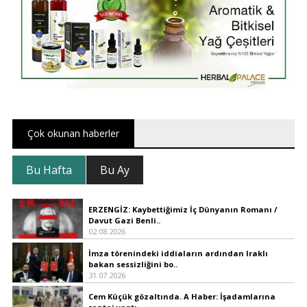
Çok okunan haberler
Bu Hafta
Bu Ay
ERZENGİZ: Kaybettiğimiz İç Dünyanın Romanı /
Davut Gazi Benli..
02.08.2026
İmza törenindeki iddiaların ardından Iraklı
bakan sessizliğini bo..
31.07.2026
Cem Küçük gözaltında. A Haber: İşadamlarına