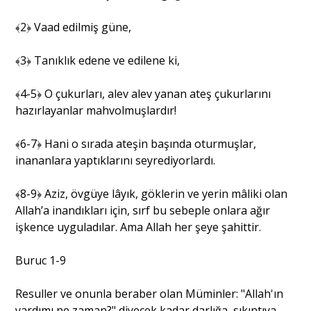
﴾2﴿ Vaad edilmiş güne,
﴾3﴿ Tanıklık edene ve edilene ki,
﴾4-5﴿ O çukurları, alev alev yanan ateş çukurlarını
hazırlayanlar mahvolmuşlardır!
﴾6-7﴿ Hani o sırada ateşin başında oturmuşlar,
inananlara yaptıklarını seyrediyorlardı.
﴾8-9﴿ Aziz, övgüye lâyık, göklerin ve yerin mâliki olan
Allah’a inandıkları için, sırf bu sebeple onlara ağır
işkence uyguladılar. Ama Allah her şeye şahittir.
Buruc 1-9
Resuller ve onunla beraber olan Müminler: "Allah'ın
yardımı ne zaman?" diyecek kadar darlığa, sıkıntıya,