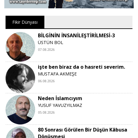
Fikir Dünyası
BİLGİNİN İNSANİLEŞTİRİLMESİ-3
ÜSTÜN BOL
07.08.2026
işte ben biraz da o hasreti severim.
MUSTAFA AKMEŞE
06.08.2026
Neden İslamcıyım
YUSUF YAVUZYILMAZ
05.08.2026
80 Sonrası Görülen Bir Düşün Kâbusa
Dönüşmesi