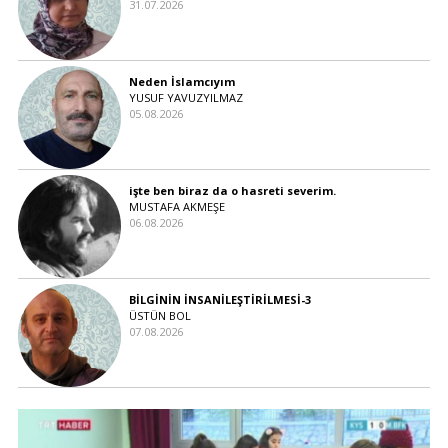
31.07.2026
Neden İslamcıyım
YUSUF YAVUZYILMAZ
05.08.2026
işte ben biraz da o hasreti severim.
MUSTAFA AKMEŞE
06.08.2026
BİLGİNİN İNSANİLEŞTİRİLMESİ-3
ÜSTÜN BOL
07.08.2026