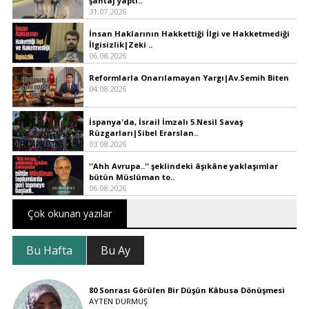
şantaj yaptı..
31.07.2026
İnsan Haklarının Hakkettiği İlgi ve Hakketmediği
İlgisizlik|Zeki ..
06.08.2026
Reformlarla Onarılamayan Yargı|Av.Semih Biten
04.08.2026
İspanya'da, İsrail İmzalı 5.Nesil Savaş
Rüzgarları|Sibel Erarslan..
03.08.2026
''Ahh Avrupa..'' şeklindeki âşıkâne yaklaşımlar
bütün Müslüman to..
06.08.2026
Çok okunan yazılar
Bu Hafta
Bu Ay
80 Sonrası Görülen Bir Düşün Kâbusa Dönüşmesi
AYTEN DURMUŞ