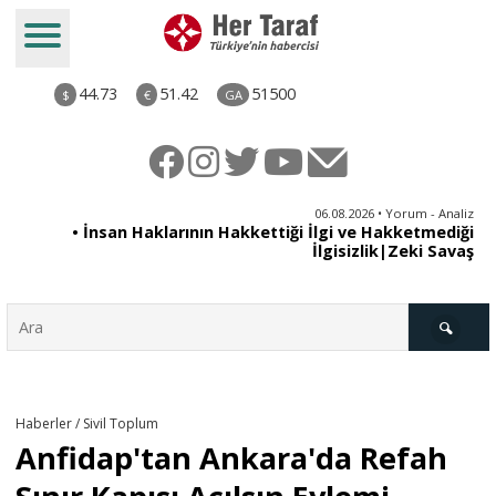
44.73
51.42
51500
$
€
GA
iz
06.08.2026 • Yorum - Analiz
ün
• İnsan Haklarının Hakkettiği İlgi ve Hakketmediği
•
ye
İlgisizlik|Zeki Savaş
il
Türkiye
Haberler / Sivil Toplum
Anfidap'tan Ankara'da Refah
Derkenar