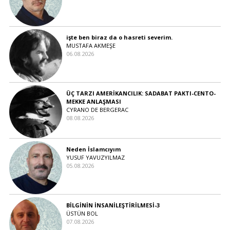
işte ben biraz da o hasreti severim.
MUSTAFA AKMEŞE
06.08.2026
ÜÇ TARZI AMERİKANCILIK: SADABAT PAKTI-CENTO-
MEKKE ANLAŞMASI
CYRANO DE BERGERAC
08.08.2026
Neden İslamcıyım
YUSUF YAVUZYILMAZ
05.08.2026
BİLGİNİN İNSANİLEŞTİRİLMESİ-3
ÜSTÜN BOL
07.08.2026