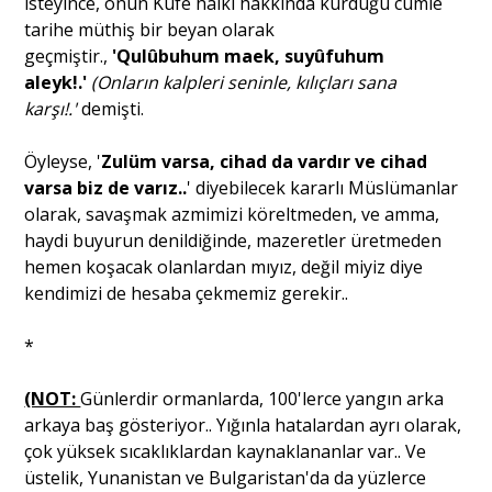
isteyince, onun Kûfe halkı hakkında kurduğu cümle
tarihe müthiş bir beyan olarak
geçmiştir.,
'Qulûbuhum maek, suyûfuhum
aleyk!.'
(Onların kalpleri seninle, kılıçları sana
karşı!.'
demişti.
Öyleyse, '
Zulüm varsa, cihad da vardır ve cihad
varsa biz de varız..
' diyebilecek kararlı Müslümanlar
olarak, savaşmak azmimizi köreltmeden, ve amma,
haydi buyurun denildiğinde, mazeretler üretmeden
hemen koşacak olanlardan mıyız, değil miyiz diye
kendimizi de hesaba çekmemiz gerekir..
*
(NOT:
Günlerdir ormanlarda, 100'lerce yangın arka
arkaya baş gösteriyor.. Yığınla hatalardan ayrı olarak,
çok yüksek sıcaklıklardan kaynaklananlar var.. Ve
üstelik, Yunanistan ve Bulgaristan'da da yüzlerce