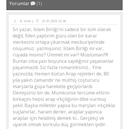
Yorumlar
(1)
A. Sesli |
31.07.2025 22:36
Sn yazar, İslam Birliği'ni sadece bir isim olarak
değil, fiilen yaptırım gücü olan bir karar
merkezini ortaya çıkarmak mecburiyetinde
oluşumuz.. yazmışsınız. İslam Birliği mi var,
rüyada mısınız? Ümmet mi var? Müslüman?!!!
Bunlar olsa yazı boyunca saydığınız yaşananlar
yaşanmazdı. Siz fazla romantiksiniz... Yine
yazınızda: Hemen bütün Arap rejimleri de, 80
yıla yakın zamandır ne müthiş coşturucu
marşlarla güya harekete geçiyorlardı.
Demişsiniz bir de. Mümkünse tercüme ettirin
birkaçını hepsi arap ırkçılığının dibe vurmuş
şekli. Başka milletler yapsa bu marşları ırkçılıkla
suçlanırlar, haram derler, araplar yapınca
araplar için helalmiş demek ki... Gerçekçi ve
uyanık olmak korkulu düş görmekten iyidir.