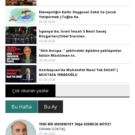
Ebeveynliğin Kalbi: Duygusal Zekâ ile Çocuk
Yetiştirmek |Tuğba Ka..
06.08.2026
İspanya'da, İsrail İmzalı 5.Nesil Savaş
Rüzgarları|Sibel Erarslan..
03.08.2026
''Ahh Avrupa..'' şeklindeki âşıkâne yaklaşımlar
bütün Müslüman to..
06.08.2026
Azerbaycan’da Muhalefet Nasıl Yok Edildi? |
MUSTAFA YENEROĞLU
07.08.2026
Çok okunan yazılar
Bu Hafta
Bu Ay
YENİ BİR MEDENİYET İNŞA EDEBİLİR MİYİZ?
ORHAN GÖKTAŞ
07.08.2026