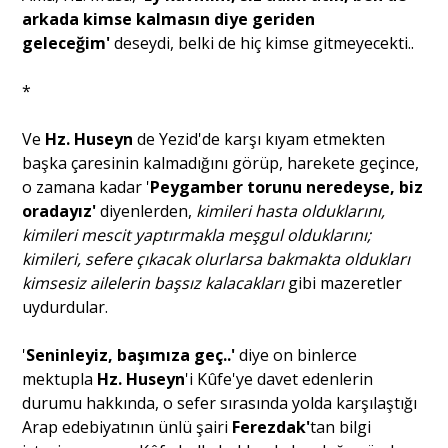
arkada kimse kalmasın diye geriden
geleceğim'
deseydi, belki de hiç kimse gitmeyecekti..
*
Ve
Hz. Huseyn
de Yezid'de karşı kıyam etmekten
başka çaresinin kalmadığını görüp, harekete geçince,
o zamana kadar '
Peygamber torunu neredeyse, biz
oradayız'
diyenlerden,
kimileri hasta olduklarını,
kimileri mescit yaptırmakla meşgul olduklarını;
kimileri, sefere çıkacak olurlarsa bakmakta oldukları
kimsesiz ailelerin başsız kalacakları
gibi mazeretler
uydurdular.
'
Seninleyiz, başımıza geç..'
diye on binlerce
mektupla
Hz. Huseyn
'i Kûfe'ye davet edenlerin
durumu hakkında, o sefer sırasında yolda karşılaştığı
Arap edebiyatının ünlü şairi
Ferezdak'
tan
bilgi