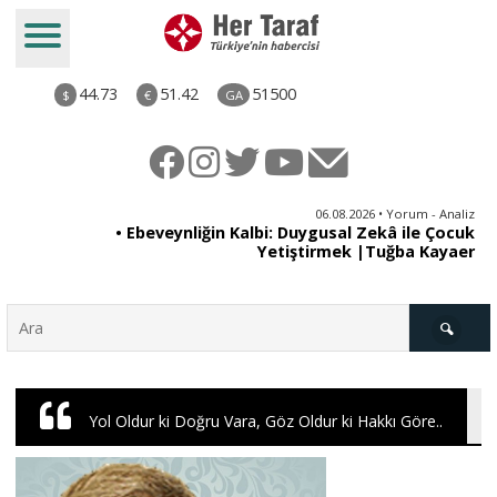
44.73
51.42
51500
$
€
GA
ya
06.08.2026 • Yorum - Analiz
rı
• Ebeveynliğin Kalbi: Duygusal Zekâ ile Çocuk
Yetiştirmek |Tuğba Kayaer
Türkiye
Yol Oldur ki Doğru Vara, Göz Oldur ki Hakkı Göre..
Derkenar