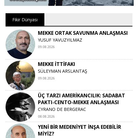
Fikir Dünyası
MEKKE ORTAK SAVUNMA ANLAŞMASI
YUSUF YAVUZYILMAZ
09.08.2026
MEKKE İTTİFAKI
SÜLEYMAN ARSLANTAŞ
09.08.2026
ÜÇ TARZI AMERİKANCILIK: SADABAT
PAKTI-CENTO-MEKKE ANLAŞMASI
CYRANO DE BERGERAC
08.08.2026
YENİ BİR MEDENİYET İNŞA EDEBİLİR
MİYİZ?