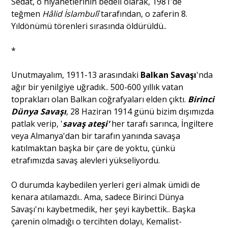
Sedat, o hıyanetlerinin bedeli olarak, 1981'de
teğmen
Hâlid İslambulî
tarafından, o zaferin 8.
Yıldönümü törenleri sırasında öldürüldü..
*
Unutmayalım, 1911-13 arasındaki
Balkan Savaşı
'nda
ağır bir yenilgiye uğradık.. 500-600 yıllık vatan
toprakları olan Balkan coğrafyaları elden çıktı.
Birinci
Dünya Savaşı
, 28 Haziran 1914 günü bizim dışımızda
patlak verip, '
savaş ateşi'
her tarafı sarınca, İngiltere
veya Almanya'dan bir tarafın yanında savaşa
katılmaktan başka bir çare de yoktu, çünkü
etrafımızda savaş alevleri yükseliyordu.
O durumda kaybedilen yerleri geri almak ümidi de
kenara atılamazdı.. Ama, sadece Birinci Dünya
Savaşı'nı kaybetmedik, her şeyi kaybettik.. Başka
çarenin olmadığı o tercihten dolayı, Kemalist-