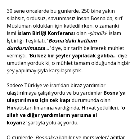
30 sene öncelerde bu günlerde, 250 bine yakın
silahsız, ordusuz, savunmasız insan Bosna'da, sırf
Müslüman oldukları için katledilirken, o zamanki
ismi
İslam Birliği Konferansı
olan
-şimdiki
- İslam
İşbirliği Teşkilatı, '
Bosna'daki katliam
durdurulmazsa
...'
diye, bir tarih belirterek mühlet
vermişti..
'Bu kez bir şeyler yapılacak galiba..
' diye
umutlanıyorduk ki, o mühlet tamam olduğunda hiçbir
şey yapılmayışıyla karşılaşmıştık..
Sadece Türkiye ve İran'dan biraz yardımlar
ulaştırılmaya çalışılıyordu ve bu yardımlar
Bosna'ya
ulaştırılması için tek kapı
durumunda olan
Hırvatistan limanına vardığında, Hırvat yetkilileri, '
o
silah ve diğer yardımların yarısına el
koyarız'
şartıyla yolu açıyordu.
O günlerde,
Boşnakça
ilahiler ve mersiyeler/ ağıtlar