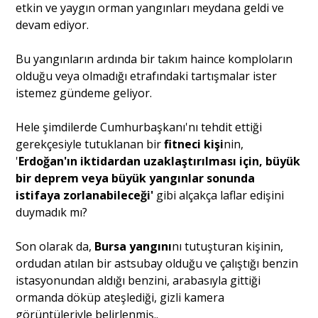
etkin ve yaygın orman yangınları meydana geldi ve
devam ediyor.
Bu yangınların ardında bir takım haince komploların
olduğu veya olmadığı etrafındaki tartışmalar ister
istemez gündeme geliyor.
Hele şimdilerde Cumhurbaşkanı'nı tehdit ettiği
gerekçesiyle tutuklanan bir
fitneci kişi
nin,
'
Erdoğan'ın iktidardan uzaklaştırılması için, büyük
bir deprem veya büyük yangınlar sonunda
istifaya zorlanabileceği'
gibi alçakça laflar edişini
duymadık mı?
Son olarak da,
Bursa yangını
nı tutuşturan kişinin,
ordudan atılan bir astsubay olduğu ve çalıştığı benzin
istasyonundan aldığı benzini, arabasıyla gittiği
ormanda döküp ateşlediği, gizli kamera
görüntüleriyle belirlenmiş..