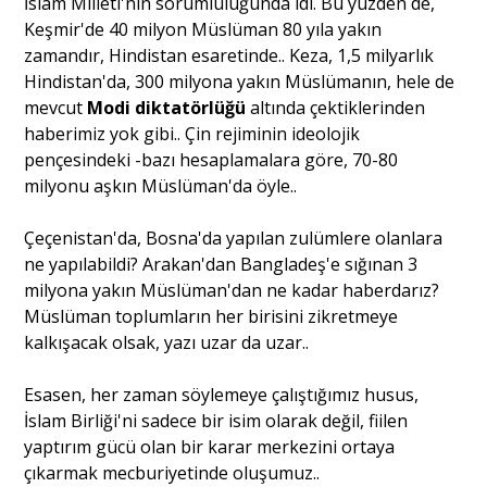
İslam Milleti'nin sorumluluğunda idi. Bu yüzden de,
Keşmir'de 40 milyon Müslüman 80 yıla yakın
zamandır, Hindistan esaretinde.. Keza, 1,5 milyarlık
Hindistan'da, 300 milyona yakın Müslümanın, hele de
mevcut
Modi diktatörlüğü
altında çektiklerinden
haberimiz yok gibi.. Çin rejiminin ideolojik
pençesindeki -bazı hesaplamalara göre, 70-80
milyonu aşkın Müslüman'da öyle..
Çeçenistan'da, Bosna'da yapılan zulümlere olanlara
ne yapılabildi? Arakan'dan Bangladeş'e sığınan 3
milyona yakın Müslüman'dan ne kadar haberdarız?
Müslüman toplumların her birisini zikretmeye
kalkışacak olsak, yazı uzar da uzar..
Esasen, her zaman söylemeye çalıştığımız husus,
İslam Birliği'ni sadece bir isim olarak değil, fiilen
yaptırım gücü olan bir karar merkezini ortaya
çıkarmak mecburiyetinde oluşumuz..