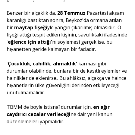
Benzer bir alçaklık da,
28 Temmuz
Pazartesi akşam
karanlığı bastıktan sonra, Beykoz'da ormana atılan
bir
maytap fişeği
yle yangın çıkarılmış olmasıdır.. O
fişeği attığı tespit edilen kişinin, savcılıktaki ifadesinde
'
eğlence için attığı'
nı söylemesi gerçek ise, bu
hıyanetten geride kalmayan bir faciadır.
'
Çocukluk, cahillik, ahmaklık'
karması gibi
durumlar olabilir de, bunlara bir de kasıtlı eylemler ve
hainlikler de eklenirse.. Bu ahlâksız, alçakça ve haince
hıyanetlerin ülke güvenliğini derinden etkileyeceği
unutulmamalıdır.
TBMM de böyle istisnaî durumlar için,
en ağır
caydırıcı cezalar verileceği
ne dair yeni kanun
düzenlemeleri yapmalıdır.