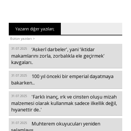
Yazarın diğer yazıları;
Bütün yazıları >
31.07.2025
‘Askerî darbeler', yani ‘iktidar
makamlarını zorla, zorbalıkla ele geçirmek'
kavgaları..
31.07.2025
100 yıl önceki bir emperial dayatmaya
bakarken...
31.07.2025
'Farklı inanç, ırk ve cinsten oluşu mizah
malzemesi olarak kullanmak sadece ilkellik değil,
hıyanettir de..'
31.07.2025
Muhterem okuyucuları yeniden
selamlayış