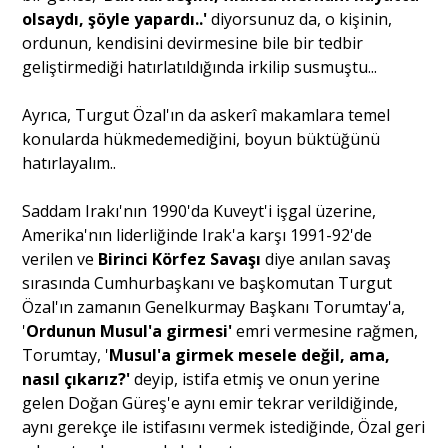
olsaydı, şöyle yapardı..'
diyorsunuz da, o kişinin,
ordunun, kendisini devirmesine bile bir tedbir
geliştirmediği hatırlatıldığında irkilip susmuştu...
Ayrıca, Turgut Özal'ın da askerî makamlara temel
konularda hükmedemediğini, boyun büktüğünü
hatırlayalım..
Saddam Irakı'nın 1990'da Kuveyt'i işgal üzerine,
Amerika'nın liderliğinde Irak'a karşı 1991-92'de
verilen ve
Birinci Körfez Savaşı
diye anılan savaş
sırasında Cumhurbaşkanı ve başkomutan Turgut
Özal'ın zamanın Genelkurmay Başkanı Torumtay'a,
'
Ordunun Musul'a girmesi'
emri vermesine rağmen,
Torumtay, '
Musul'a girmek mesele değil, ama,
nasıl çıkarız?'
deyip, istifa etmiş ve onun yerine
gelen Doğan Güreş'e aynı emir tekrar verildiğinde,
aynı gerekçe ile istifasını vermek istediğinde, Özal geri