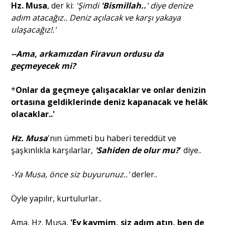
Hz. Musa
, der ki:
'Şimdi
'Bismillah..
' diye denize
adım atacağız.. Deniz açılacak ve karşı yakaya
ulaşacağız!.'
--Ama, arkamızdan Firavun ordusu da
geçmeyecek mi?
*
Onlar da geçmeye çalışacaklar ve onlar denizin
ortasına geldiklerinde deniz kapanacak ve helâk
olacaklar..'
Hz. Musa
'nın ümmeti bu haberi tereddüt ve
şaşkınlıkla karşılarlar,
'Sahiden de olur mu?
' diye..
-Ya Musa, önce siz buyurunuz..'
derler..
Öyle yapılır, kurtulurlar..
Ama, Hz. Musa,
'Ey kavmim, siz adım atın, ben de