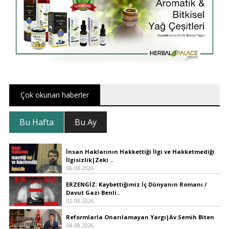
Çok okunan haberler
Bu Hafta
Bu Ay
İnsan Haklarının Hakkettiği İlgi ve Hakketmediği
İlgisizlik|Zeki ..
06.08.2026
ERZENGİZ: Kaybettiğimiz İç Dünyanın Romanı /
Davut Gazi Benli..
02.08.2026
Reformlarla Onarılamayan Yargı|Av.Semih Biten
04.08.2026