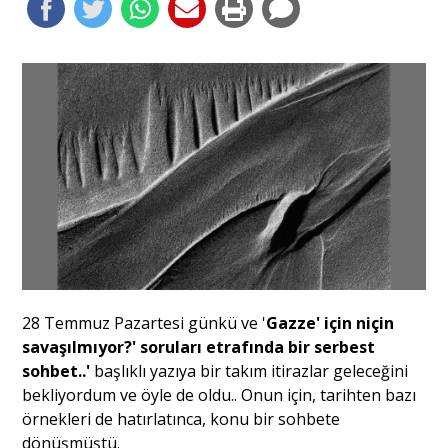
Portre
Yazarlar
Eğitim
Dosya Haber
28 Temmuz Pazartesi günkü ve '
Gazze' için niçin
Ankara Analiz
savaşılmıyor?' soruları etrafında bir serbest
sohbet..'
başlıklı yazıya bir takım itirazlar geleceğini
Sağlık
bekliyordum ve öyle de oldu.. Onun için, tarihten bazı
örnekleri de hatırlatınca, konu bir sohbete
dönüşmüştü.