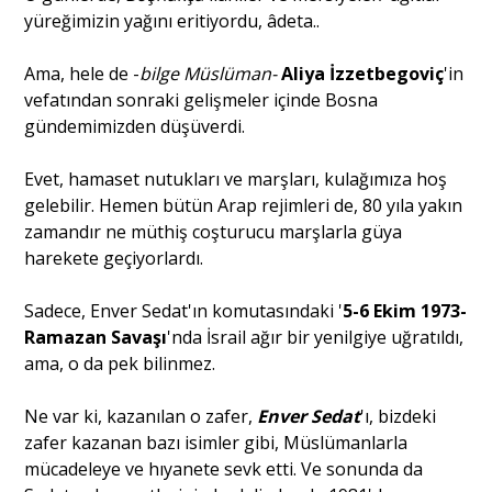
yüreğimizin yağını eritiyordu, âdeta..
Ama, hele de -
bilge Müslüman-
Aliya İzzetbegoviç
'in
vefatından sonraki gelişmeler içinde Bosna
gündemimizden düşüverdi.
Evet, hamaset nutukları ve marşları, kulağımıza hoş
gelebilir. Hemen bütün Arap rejimleri de, 80 yıla yakın
zamandır ne müthiş coşturucu marşlarla güya
harekete geçiyorlardı.
Sadece, Enver Sedat'ın komutasındaki '
5-6 Ekim
1973-
Ramazan Savaşı
'nda İsrail ağır bir yenilgiye uğratıldı,
ama, o da pek bilinmez.
Ne var ki, kazanılan o zafer,
Enver Sedat
'ı, bizdeki
zafer kazanan bazı isimler gibi, Müslümanlarla
mücadeleye ve hıyanete sevk etti. Ve sonunda da