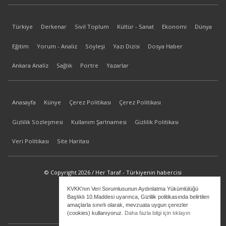
Türkiye
Derkenar
Sivil Toplum
Kültür - Sanat
Ekonomi
Dünya
Eğitim
Yorum - Analiz
Söyleşi
Yazı Dizisi
Dosya Haber
Ankara Analiz
Sağlık
Portre
Yazarlar
Anasayfa
Künye
Çerez Politikası
Çerez Politikası
Gizlilik Sözleşmesi
Kullanım Şartnamesi
Gizlilik Politikası
Veri Politikası
Site Haritası
© Copyright 2026 / Her Taraf - Türkiyenin habercisi
KVKK'nın Veri Sorumlusunun Aydınlatma Yükümlülüğü
bilgi@hertaraf.com
Başlıklı 10.Maddesi uyarınca, Gizlilik politikasında belirtilen
amaçlarla sınırlı olarak, mevzuata uygun çerezler
(cookies) kullanıyoruz.
Daha fazla bilgi için tıklayın