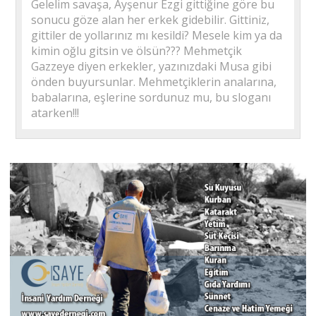
Gelelim savaşa, Ayşenur Ezgi gittiğine göre bu
sonucu göze alan her erkek gidebilir. Gittiniz,
gittiler de yollarınız mı kesildi? Mesele kim ya da
kimin oğlu gitsin ve ölsün??? Mehmetçik
Gazzeye diyen erkekler, yazınızdaki Musa gibi
önden buyursunlar. Mehmetçiklerin analarına,
babalarına, eşlerine sordunuz mu, bu sloganı
atarken!!!