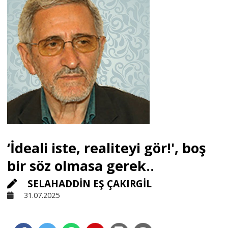
Sivil Toplum
Kültür - Sanat
Ekonomi
Dünya
‘İdeali iste, realiteyi gör!', boş
Yorum - Analiz
bir söz olmasa gerek..
SELAHADDİN EŞ ÇAKIRGİL
Söyleşi
31.07.2025
Yazı Dizisi