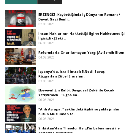
ERZENGİZ: Kaybettiğimiz İç Dünyanın Romanı /
Davut Gazi Benli..
02.08.2026
İnsan Haklarının Hakkettiği İlgi ve Hakketmediği
İlgisizlik|Zeki ..
06.08.2026
Reformlarla Onarılamayan Yargı|Av.Semih Biten
04.08.2026
İspanya'da, İsrail İmzalı 5.Nesil Savaş
Rüzgarları|Sibel Erarslan..
03.08.2026
Ebeveynliğin Kalbi: Duygusal Zekâ ile Çocuk
Yetiştirmek |Tuğba Ka..
06.08.2026
''Ahh Avrupa..'' şeklindeki âşıkâne yaklaşımlar
bütün Müslüman to..
06.08.2026
Sırbistan’dan Theodor Herzl’in babaannesi ile
dedesine devlet tör..