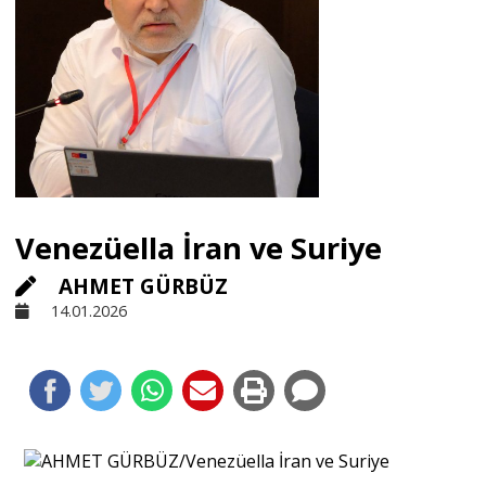
Sivil Toplum
Kültür - Sanat
Ekonomi
Venezüella İran ve Suriye
Dünya
AHMET GÜRBÜZ
14.01.2026
Yorum - Analiz
Söyleşi
Yazı Dizisi