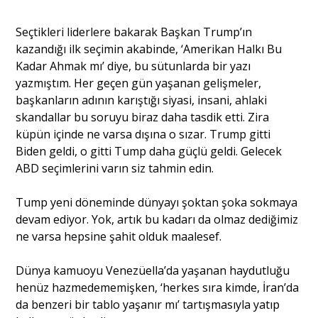
Seçtikleri liderlere bakarak Başkan Trump’ın
Portre
kazandığı ilk seçimin akabinde, ‘Amerikan Halkı Bu
Kadar Ahmak mı’ diye, bu sütunlarda bir yazı
yazmıştım. Her geçen gün yaşanan gelişmeler,
Yazarlar
başkanların adının karıştığı siyasi, insani, ahlaki
skandallar bu soruyu biraz daha tasdik etti. Zira
küpün içinde ne varsa dışına o sızar. Trump gitti
Biden geldi, o gitti Tump daha güçlü geldi. Gelecek
ABD seçimlerini varın siz tahmin edin.
Eğitim
Tump yeni döneminde dünyayı şoktan şoka sokmaya
Dosya Haber
devam ediyor. Yok, artık bu kadarı da olmaz dediğimiz
ne varsa hepsine şahit olduk maalesef.
Ankara Analiz
Sağlık
Dünya kamuoyu Venezüella’da yaşanan haydutluğu
henüz hazmedememişken, ‘herkes sıra kimde, İran’da
da benzeri bir tablo yaşanır mı’ tartışmasıyla yatıp