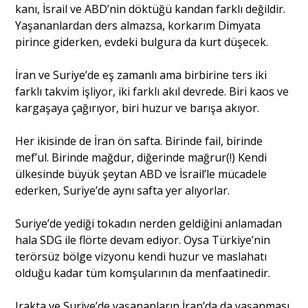
kanı, İsrail ve ABD’nin döktüğü kandan farklı değildir.
Yaşananlardan ders almazsa, korkarım Dimyata
pirince giderken, evdeki bulgura da kurt düşecek.
İran ve Suriye’de eş zamanlı ama birbirine ters iki
farklı takvim işliyor, iki farklı akıl devrede. Biri kaos ve
kargaşaya çağırıyor, biri huzur ve barışa akıyor.
Her ikisinde de İran ön safta. Birinde fail, birinde
mef’ul. Birinde mağdur, diğerinde mağrur(!) Kendi
ülkesinde büyük şeytan ABD ve İsrail’le mücadele
ederken, Suriye’de aynı safta yer alıyorlar.
Suriye’de yediği tokadın nerden geldiğini anlamadan
hala SDG ile flörte devam ediyor. Oysa Türkiye’nin
terörsüz bölge vizyonu kendi huzur ve maslahatı
olduğu kadar tüm komşularının da menfaatinedir.
Irakta ve Suriye’de yaşananların İran’da da yaşanması