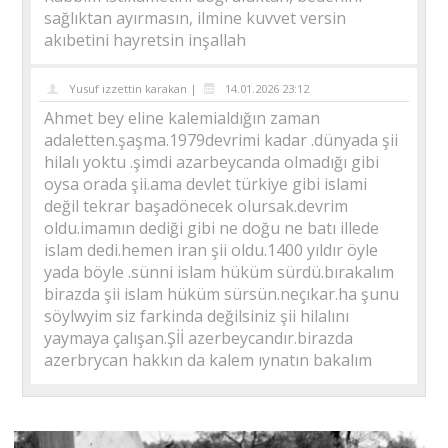
sağlıktan ayırmasın, ilmine kuvvet versin
akıbetini hayretsin inşallah
Yusuf izzettin karakan |
14.01.2026 23:12
Ahmet bey eline kalemialdığın zaman
adaletten.şaşma.1979devrimi kadar .dünyada şii
hilalı yoktu .şimdi azarbeycanda olmadığı gibi
oysa orada şii.ama devlet türkiye gibi islami
değil tekrar başadönecek olursak.devrim
oldu.imamın dediği gibi ne doğu ne batı illede
islam dedi.hemen iran şii oldu.1400 yıldır öyle
yada böyle .sünni islam hüküm sürdü.bırakalım
birazda şii islam hüküm sürsün.neçıkar.ha şunu
söylwyim siz farkinda değilsiniz şii hilalını
yaymaya çalışan.Şİİ azerbeycandır.birazda
azerbrycan hakkın da kalem ıynatın bakalım