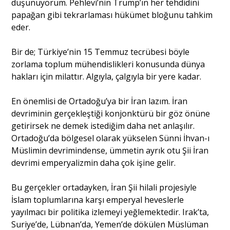
düşünüyorum. Pehlevi’nin Trump’ın her tehdidini
papağan gibi tekrarlaması hükümet bloğunu tahkim
eder.
Bir de; Türkiye’nin 15 Temmuz tecrübesi böyle
zorlama toplum mühendislikleri konusunda dünya
hakları için milattır. Algıyla, çalgıyla bir yere kadar.
En önemlisi de Ortadoğu’ya bir İran lazım. İran
devriminin gerçekleştiği konjonktürü bir göz önüne
getirirsek ne demek istediğim daha net anlaşılır.
Ortadoğu’da bölgesel olarak yükselen Sünni İhvan-ı
Müslimin devrimindense, ümmetin ayrık otu Şii İran
devrimi emperyalizmin daha çok işine gelir.
Bu gerçekler ortadayken, İran Şii hilali projesiyle
İslam toplumlarına karşı emperyal heveslerle
yayılmacı bir politika izlemeyi yeğlemektedir. Irak’ta,
Suriye’de, Lübnan’da, Yemen’de dökülen Müslüman