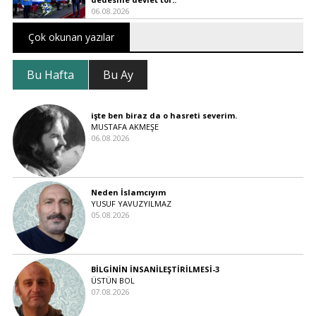
06.08.2026
Çok okunan yazılar
Bu Hafta
Bu Ay
işte ben biraz da o hasreti severim.
MUSTAFA AKMEŞE
06.08.2026
Neden İslamcıyım
YUSUF YAVUZYILMAZ
05.08.2026
BİLGİNİN İNSANİLEŞTİRİLMESİ-3
ÜSTÜN BOL
07.08.2026