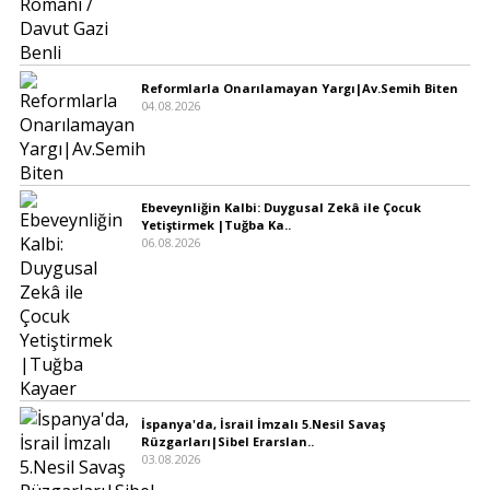
Reformlarla Onarılamayan Yargı|Av.Semih Biten
04.08.2026
Ebeveynliğin Kalbi: Duygusal Zekâ ile Çocuk
Yetiştirmek |Tuğba Ka..
06.08.2026
İspanya'da, İsrail İmzalı 5.Nesil Savaş
Rüzgarları|Sibel Erarslan..
03.08.2026