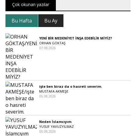
Çok okunan yazılar
Bu Hafta
Bu Ay
YENİ BİR MEDENİYET İNŞA EDEBİLİR MİYİZ?
ORHAN GÖKTAŞ
07.08.2026
işte ben biraz da o hasreti severim.
MUSTAFA AKMEŞE
06.08.2026
Neden İslamcıyım
YUSUF YAVUZYILMAZ
05.08.2026