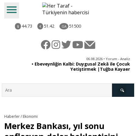
44.73
51.42
51500
$
€
GA
ya
06.08.2026 • Yorum - Analiz
rı
• Ebeveynliğin Kalbi: Duygusal Zekâ ile Çocuk
Yetiştirmek |Tuğba Kayaer
Türkiye
Haberler / Ekonomi
Merkez Bankası, yıl sonu
Derkenar