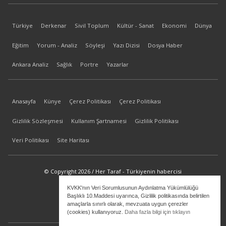
Türkiye
Derkenar
Sivil Toplum
Kültür - Sanat
Ekonomi
Dünya
Eğitim
Yorum - Analiz
Söyleşi
Yazı Dizisi
Dosya Haber
Ankara Analiz
Sağlık
Portre
Yazarlar
Anasayfa
Künye
Çerez Politikası
Çerez Politikası
Gizlilik Sözleşmesi
Kullanım Şartnamesi
Gizlilik Politikası
Veri Politikası
Site Haritası
© Copyright 2026 / Her Taraf - Türkiyenin habercisi
KVKK'nın Veri Sorumlusunun Aydınlatma Yükümlülüğü
bilgi@hertaraf.com
Başlıklı 10.Maddesi uyarınca, Gizlilik politikasında belirtilen
amaçlarla sınırlı olarak, mevzuata uygun çerezler
(cookies) kullanıyoruz.
Daha fazla bilgi için tıklayın