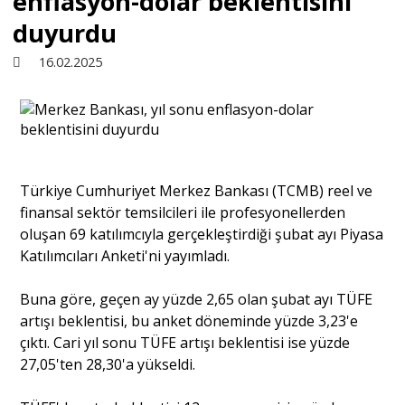
enflasyon-dolar beklentisini
duyurdu
Sivil Toplum
16.02.2025
Kültür - Sanat
Ekonomi
Türkiye Cumhuriyet Merkez Bankası (TCMB) reel ve
finansal sektör temsilcileri ile profesyonellerden
Dünya
oluşan 69 katılımcıyla gerçekleştirdiği şubat ayı Piyasa
Katılımcıları Anketi'ni yayımladı.
Yorum - Analiz
Buna göre, geçen ay yüzde 2,65 olan şubat ayı TÜFE
artışı beklentisi, bu anket döneminde yüzde 3,23'e
Söyleşi
çıktı. Cari yıl sonu TÜFE artışı beklentisi ise yüzde
27,05'ten 28,30'a yükseldi.
Yazı Dizisi