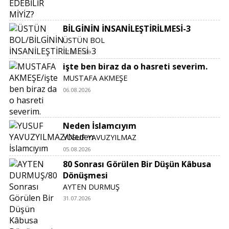
BİLGİNİN İNSANİLEŞTİRİLMESİ-3
ÜSTÜN BOL
07.08.2026
işte ben biraz da o hasreti severim.
MUSTAFA AKMEŞE
06.08.2026
Neden İslamcıyım
YUSUF YAVUZYILMAZ
05.08.2026
80 Sonrası Görülen Bir Düşün Kâbusa
Dönüşmesi
AYTEN DURMUŞ
31.07.2026