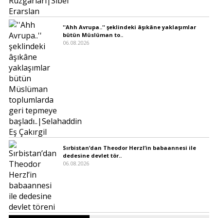
''Ahh Avrupa..'' şeklindeki âşıkâne yaklaşımlar
bütün Müslüman to..
06.08.2026
Sırbistan’dan Theodor Herzl’in babaannesi ile
dedesine devlet tör..
06.08.2026