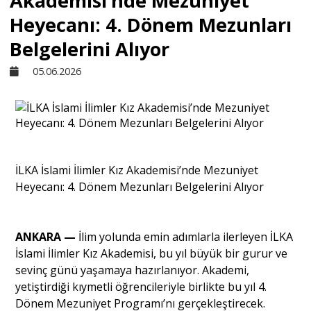
Akademisi’nde Mezuniyet
Heyecanı: 4. Dönem Mezunları
Sivil Toplum
Belgelerini Alıyor
05.06.2026
Kültür - Sanat
Ekonomi
İLKA İslami İlimler Kız Akademisi’nde Mezuniyet
Dünya
Heyecanı: 4. Dönem Mezunları Belgelerini Alıyor
Yorum - Analiz
​ANKARA —
İlim yolunda emin adımlarla ilerleyen İLKA
İslami İlimler Kız Akademisi, bu yıl büyük bir gurur ve
Söyleşi
sevinç günü yaşamaya hazırlanıyor. Akademi,
yetiştirdiği kıymetli öğrencileriyle birlikte bu yıl 4.
Dönem Mezuniyet Programı’nı gerçekleştirecek.
Yazı Dizisi