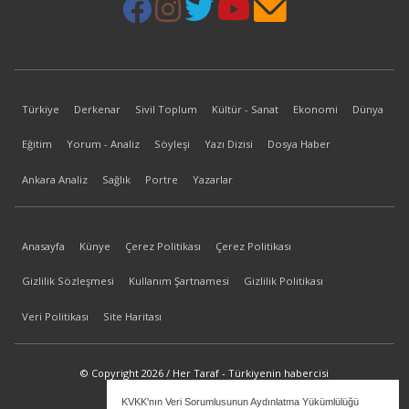
Türkiye
Derkenar
Sivil Toplum
Kültür - Sanat
Ekonomi
Dünya
Eğitim
Yorum - Analiz
Söyleşi
Yazı Dizisi
Dosya Haber
Ankara Analiz
Sağlık
Portre
Yazarlar
Anasayfa
Künye
Çerez Politikası
Çerez Politikası
Gizlilik Sözleşmesi
Kullanım Şartnamesi
Gizlilik Politikası
Veri Politikası
Site Haritası
© Copyright 2026 / Her Taraf - Türkiyenin habercisi
KVKK'nın Veri Sorumlusunun Aydınlatma Yükümlülüğü