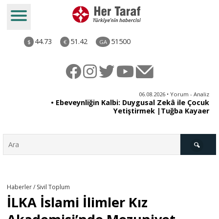
44.73
51.42
51500
$
€
GA
ya
06.08.2026 • Yorum - Analiz
rı
• Ebeveynliğin Kalbi: Duygusal Zekâ ile Çocuk
Yetiştirmek |Tuğba Kayaer
Türkiye
Haberler / Sivil Toplum
İLKA İslami İlimler Kız
Derkenar