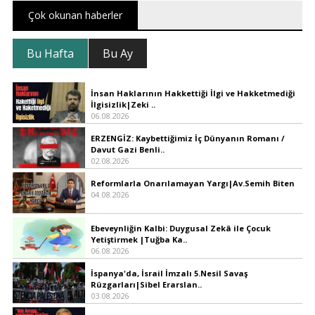
Çok okunan haberler
Bu Hafta
Bu Ay
İnsan Haklarının Hakkettiği İlgi ve Hakketmediği
İlgisizlik|Zeki ..
06.08.2026
ERZENGİZ: Kaybettiğimiz İç Dünyanın Romanı /
Davut Gazi Benli..
02.08.2026
Reformlarla Onarılamayan Yargı|Av.Semih Biten
04.08.2026
Ebeveynliğin Kalbi: Duygusal Zekâ ile Çocuk
Yetiştirmek |Tuğba Ka..
06.08.2026
İspanya'da, İsrail İmzalı 5.Nesil Savaş
Rüzgarları|Sibel Erarslan..
03.08.2026