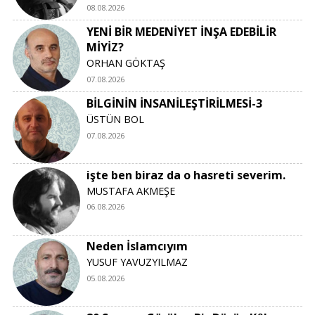
08.08.2026
YENİ BİR MEDENİYET İNŞA EDEBİLİR
MİYİZ?
ORHAN GÖKTAŞ
07.08.2026
BİLGİNİN İNSANİLEŞTİRİLMESİ-3
ÜSTÜN BOL
07.08.2026
işte ben biraz da o hasreti severim.
MUSTAFA AKMEŞE
06.08.2026
Neden İslamcıyım
YUSUF YAVUZYILMAZ
05.08.2026