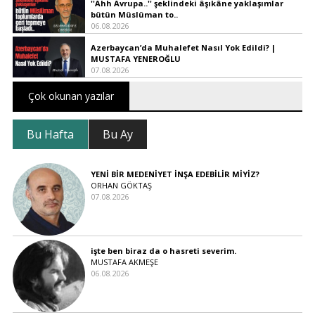
''Ahh Avrupa..'' şeklindeki âşıkâne yaklaşımlar
bütün Müslüman to..
06.08.2026
Azerbaycan’da Muhalefet Nasıl Yok Edildi? |
MUSTAFA YENEROĞLU
07.08.2026
Çok okunan yazılar
Bu Hafta
Bu Ay
YENİ BİR MEDENİYET İNŞA EDEBİLİR MİYİZ?
ORHAN GÖKTAŞ
07.08.2026
işte ben biraz da o hasreti severim.
MUSTAFA AKMEŞE
06.08.2026